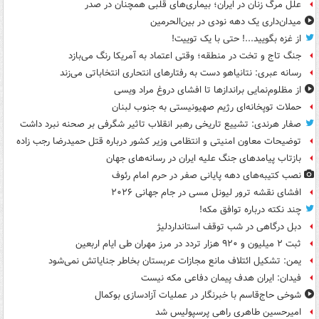
علل مرگ زنان در ایران؛ بیماری‌های قلبی همچنان در صدر
میدان‌داری یک دهه نودی در بین‌الحرمین
از غزه بگویید...! حتی با یک توییت!
جنگ تاج و تخت در منطقه؛ وقتی اعتماد به آمریکا رنگ می‌بازد
رسانه عبری: نتانیاهو دست به رفتارهای انتحاری انتخاباتی می‌زند
از مظلوم‌نمایی براندازها تا افشای دروغ مراد ویسی
حملات توپخانه‌ای رژیم صهیونیستی به جنوب لبنان
صفار هرندی: تشییع تاریخی رهبر انقلاب تاثیر شگرفی بر صحنه نبرد داشت
توضیحات معاون امنیتی و انتظامی وزیر کشور درباره قتل حمیدرضا رجب زاده
بازتاب پیامدهای جنگ علیه ایران در رسانه‌های جهان
نصب کتیبه‌های دهه پایانی صفر در حرم امام رئوف
افشای نقشه ترور لیونل مسی در جام جهانی ۲۰۲۶
چند نکته درباره توافق مکه!
دبل درگاهی در شب توقف استانداردلیژ
ثبت ۲ میلیون و ۹۲۰ هزار تردد در مرز مهران طی ایام اربعین
یمن: تشکیل ائتلاف مانع مجازات عربستان بخاطر جنایاتش نمی‌شود
فیدان: ایران هدف پیمان دفاعی مکه نیست
شوخی حاج‌قاسم با خبرنگار در عملیات آزادسازی بوکمال
امیرحسین طاهری راهی پرسپولیس شد