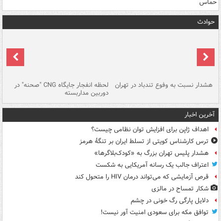
حماس
حوادث
ای
هشدار نسبت به وفوع تندباد در تهران
لحظه انفجار جایگاه CNG "صحنه" در
دس
دوربین مداربسته
ات
آخرین اخبار
اهداف ژاپن برای افزایش توان نظامی چیست؟
ترس کارشناس کویتی از تسلط ایران بر تنگۀ هرمز
هشدار پلیس تهران بزرگ به «کودک‌بلاگرها»
اعتراف جالب یک رسانه آمریکایی به شکست
قرص آزمایشی که می‌تواند درمان HIV را متحول کند
شکار تمساح در مالزی
دلایل پارگی رگ خونی در چشم
توافق مکه برای سعودی امنیت آور نیست!