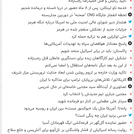
تأیید ربایش و قتل حمیدرضا رجب‌زاده
خدمه ناو لینکلن: پس از ۸ ماه حضور در دریا خسته و درمانده‌ شدیم
لحظه انفجار جایگاه CNG "صحنه" در دوربین مداربسته
هشدار دبیر شورای عالی امنیت ملی به امریکا درباره تنگه هرمز
جزئیات جدید از نفتکش منفجر شده در هرمز
حتی اوکراین هم به ترکیه حمله کرد
پاسخ معنادار هوافضای سپاه به تهدیدات آمریکایی‌ها
پاکستان: باید در برابر اسرائیل متحد شویم
تشکیل تیم کارآگاهان زبده برای دستگیری عاملان قتل رجب‌زاده
از این به بعد دیگر نامه‌های استقلال را امضا نمی‌کنم
تاکید وزارت خارجه بر لزوم روشن شدن ابعاد جنایت تروریستی مزار شریف
کاریکاتور/ تلاش‌های بی‌پایان ترامپ برای مذاکره با ایران
تصاویری از آیت‌الله سید مجتبی خامنه‌ای در حال تدریس
مجتبی جباری تیم جدیدش را انتخاب کرد
سردار علی عظمایی در کنار دو فرمانده شهید
پانه‌تا: آمریکا مثل یک «بوکسور مست» بین ایران و روسیه می‌دود
حدس بزنید ایران چه رنگی است؟
حضور نماینده گل‌گهر در قرعه‌کشی لیگ قهرمانان آسیا
روایت رسانه اسرائیلی از فشار واشنگتن بر تل‌آویو برای آتش‌بس و خلع سلاح