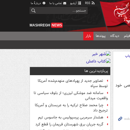
RSS
آرشیو
تماس با ما
دربارهٔ ما
MASHREGH
NEWS
یلم
دیدگاه
پیوندها
بازار
اپ
پربازدیدترین ها
تصاویر جدید از پهپادهای منهدم‌شده آمریکا
صی خود
توسط سپاه
سامانه ضد موشکی لیزری؛ از بلوف سیاسی تا
واقعیت میدانی
چرا محمد صلاح ترکیه را به عربستان و آمریکا
ترجیح داد
هشدار سرمربی پرسپولیس به جاسوس تیم
گربه جریان برق شهرستان فریمان را قطع کرد