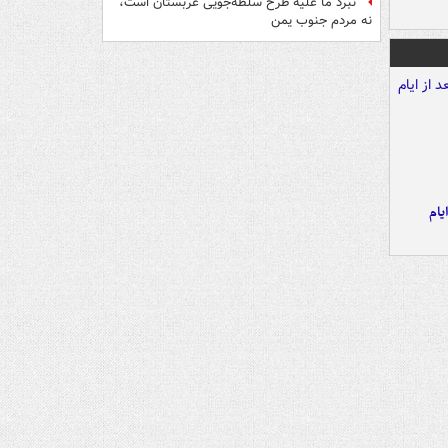
نبرد ما علیه طرح سلطه‌جویی عربستان است،
نه مردم جنوب یمن
یام