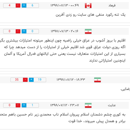
فرهاد
۰۰:۴۹ - ۱۳۹۸/۰۷/۱۳
4
6
یک تنه رکورد منفی های سایت رو زدی آفرین
۲۰:۱۶ - ۱۳۹۸/۰۷/۱۳
0
0
اقلیم با بروز آشوب در عراق خیلی راضیه چون اینطور میتونه امتیازات بیشتری بگیر
اگه روزی دولت عراق قوی شد اقلیم خیلی از امتیازات را از دست میدهد چرا که
بسیاری از این امتیازات متعارف نیست یعنی حتی ایالتهای فدرال آمریکا و آلمان
اینچنین امتیازاتی ندارند
۱۸:۳۳ - ۱۳۹۸/۰۷/۱۲
35
19
رضایی.
عنایت
۲۳:۰۷ - ۱۳۹۸/۰۷/۱۲
0
1
به کوری چشم دشمنان اسلام پیروان اسلام ناب محمدی زیر نام حسین باهم متحد
برادر و همدل پیش میروند، خدا قوت