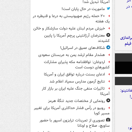
آمریکا تبدیل شد!
ماموریت در حال پایان است!
۲۰ حمله رژیم صهیونیستی به درعا و قنیطره در
یک هفته
خیزش مردم لبنان علیه دولت سازشکار و خائن
معترضان آرژانتینی پرچم آمریکا را پایین
یراندازی
کشیدند
فیلم
شکاف‌های عمیق در اسرائیل!
هشدار مقام ارشد یمن به عربستان سعودی
اردوغان: توافقنامه مکه پذیرای مشارکت
کشورهای دوست است
ادعای بسنت درباره توافق ایران و آمریکا
نتایج آزمون مدارس سمپاد اعلام شد
تاثیرات منفی جنگ علیه ایران بر بازار کار
آمریکا
رونمایی از مختصات جدید تنگۀ هرمز
روبیو در رأس فشار حداکثری آمریکا برای تغییر
مسیر کوبا
تصویری از تمرینات ترابزون اسپور با حضور
ساویچ، صلاح و اونانا
و: