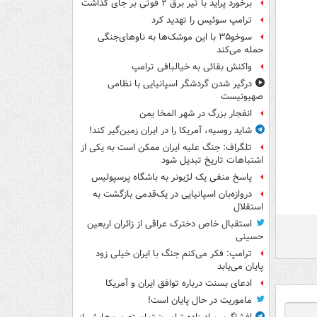
برخورد پراید با تیر برق ۲ فوتی بر جای گذاشت
ترامپ سوئیس را تهدید کرد
سوخو۳۵ با این موشک‌ها به ناوهای‌جنگی
حمله می‌کند
واکنش بقائی به خیالبافی ترامپ
درگیر شدن گردشگر اسپانیایی با نظامی
صهیونیست
انفجار بزرگ در شهر المخا یمن
شاید روسیه، آمریکا را در ایران زمین‌گیر کند!
تلگراف: جنگ علیه ایران ممکن است به یکی از
اشتباهات تاریخ تبدیل شود
پاسخ منفی یک لژیونر به باشگاه پرسپولیس
دروازه‌بان اسپانیایی در یک‌قدمی بازگشت به
استقلال
استقبال خاص دخترک عراقی از زائران اربعین
حسینی
ترامپ: فکر می‌کنم جنگ با ایران خیلی زود
پایان می‌یابد
ادعای بسنت درباره توافق ایران و آمریکا
ماموریت در حال پایان است!