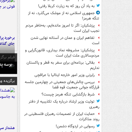
به یاد آن روز که به زیارت کربلا رفتی!
جمهوری اسلامی نه از موشک می‌گذرد، نه از
تنگه هرمز!
پزشکیان: اگر تا امروز مانده‌ایم، به‌خاطر مردم
نجیب ایران است
تفاهم ایران و عمان در آستانه نهایی شدن
جای گذا
است
پزشکیان: مشروطه نماد بیداری، قانون‌گرایی و
مردم‌سالاری ملت ایران است
فیلم برگزی
بقائی: برنامه‌ای برای سفر به قطر و پاکستان
بوسه‌ پ
نداریم
رایزنی وزیر امور خارجه ایتالیا با عراقچی
برگزیده و
بررسی چالش‌های جمعیتی در چهارمین جلسه
قرارگاه جوانی جمعیت قوه قضا
شرط بازگشایی تنگه هرمز چیست؟
توئیت وزیر ارشاد درباره یک تکذیبیه از دفتر
رهبری
حمایت ایران از تصمیمات رهبران فلسطینی در
روند مذاکرات
رسوایی در اردوگاه دشمن!
هشدار سرم