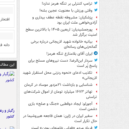
ترامپ کنترلی بر تنگه هرمز ندارد!
وقتی ورزش با معنویت عجین بشه!
پزشکیان: مشروطه نقطه عطف بیداری و
افتخار
آزادی‌خواهی ملت ایران بود
پورجمشیدیان: اربعین ۱۴۰۵ با بالاترین سطح
امنیت برگزار شد
بیانیه خانواده شهید لاریجانی درباره برخی
دانه فلف
گمانه‌زنی‌های رسانه‌ای
ایران آقای بلامنازع تنگه هرمز!
سردار ابن‌الرضا: دست نیروهای مسلح برای
این مطالب
پاسخ پُر است
تکذیب ادعای «نحوه ردزنی محل استقرار شهید
لاریجانی»
شناسایی و بازداشت ۲۱مزدور موساد در کرمان
تهاتر ۱۶۷۳ میلیارد تومان از اموال شرکت‌های
تراستی
آجورلو: ایجاد دوقطبی «جنگ و صلح‌» بازی
دشمن است
رگبار و رع
کشور
سفیر ایران در ژاپن: همان فاجعه هیروشیما در
حال تکرار است
فریاد مردم «فدایی خامنه‌ای بودن» است