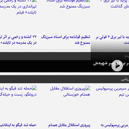
برخورد پراید با تیر برق ۲ فوتی بر
تنظیم قولنامه برای اسناد سبزرنگ
۲۲ کشته و زخمی بر اثر ت
شت
ممنوع شد
در یک مدرسه در تایلند+ 
ده
در بر پای پسر شهیدش
رزشی
ربی پرسپولیس به
پیروزی استقلال مقابل همنام
حمله تند فیگو به اینفانتین