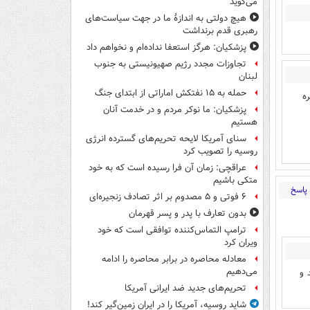
می‌گوید
هیچ دولتی به اندازۀ ما در جهت سیاست‌های
رهبری قدم برنداشت
پزشکیان: هرگز استعفا نداده‌ام و نخواهم داد
تجاوزات مجدد رژیم صهیونیستی به جنوب
لبنان
حمله به ۱۵ نفتکش‌ اماراتی از ابتدای جنگ
ه
پزشکیان: ما نوکر مردم و در خدمت آنان
هستیم
سنای آمریکا لایحه تحریم‌های گسترده انرژی
روسیه را تصویب کرد
عراقچی: زمان آن فرا رسیده است که به خود
متکی باشیم
پاسخ
۶ فوتی و ۵ مصدوم بر اثر تصادف زنجیره‌ای
بدون تعارف با پدر و پسر قهرمان
ترامپ التماس‌کننده توافقی است که خود
ویران کرد
معادله محاصره در برابر محاصره را ادامه
می‌دهیم
 و
تحریم‌های جدید ضد ایرانی آمریکا
شاید روسیه، آمریکا را در ایران زمین‌گیر کند!