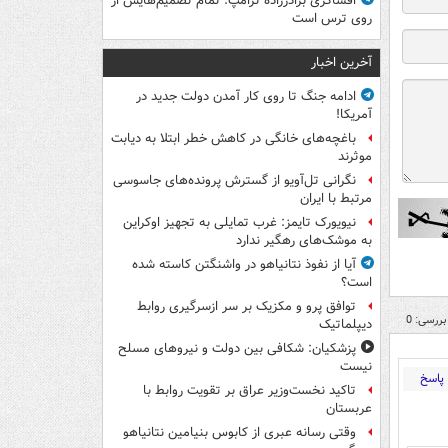
افشاگری برادرزاده ترامپ: تمام تصمیم‌هایش از
روی ترس است
آخرین اخبار
ادامه جنگ تا روی کار آمدن دولت جدید در
آمریکا!
باغچه‌های خانگی در کاهش خطر ابتلا به دیابت
موثرند
نگرانی تل‌آویو از گسترش پرونده‌های جاسوسی
مرتبط با ایران
نیویورک تایمز: غرب تمایلی به تجهیز اوکراین
به موشک‌های رهگیر ندارد
آیا از نفوذ نتانیاهو در واشنگتن کاسته شده
است؟
توافق پرو و مکزیک بر سر ازسرگیری روابط
بررسی: 0
دیپلماتیک
پزشکیان: شکافی بین دولت و نیروهای مسلح
نیست
پاسخ
تاکید نخست‌وزیر عراق بر تقویت روابط با
عربستان
وقتی رسانه عبری از کابوس بنیامین نتانیاهو