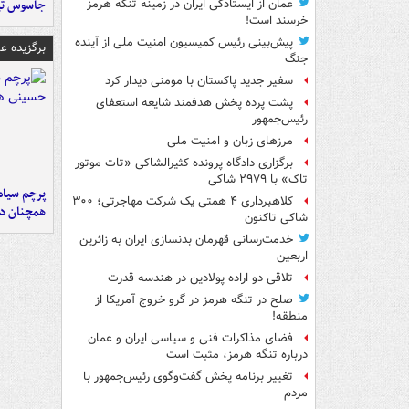
جاسوس تی
عمان از ایستادگی ایران در زمینه تنگه هرمز
خرسند است!
پیش‌بینی رئیس کمیسیون امنیت ملی از آینده
برگزیده 
جنگ
سفیر جدید پاکستان با مومنی دیدار کرد
پشت پرده پخش هدفمند شایعه استعفای
رئیس‌جمهور
مرزهای زبان و امنیت ملی
برگزاری دادگاه پرونده کثیرالشاکی «تات موتور
تاک» با ۲۹۷۹ شاکی
پرچم سیاه
کلاهبرداری ۴ همتی یک شرکت مهاجرتی؛ ۳۰۰
همچنان در
شاکی تاکنون
خدمت‌رسانی قهرمان بدنسازی ایران به زائرین
اربعین
تلاقی دو اراده پولادین در هندسه قدرت
صلح در تنگه هرمز در گرو خروج آمریکا از
منطقه!
فضای مذاکرات فنی و سیاسی ایران و عمان
درباره تنگه هرمز، مثبت است
تغییر برنامه پخش گفت‌وگوی رئیس‌جمهور با
مردم