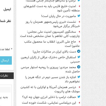
ترامپ و نتانیاهو جنایتکار جنگی هستند!
امنیت خلیج فارس باید به دست کشورهای
ایمیل
منطقه تأمین شود
ماموریت در حال پایان است!
نظر شما 
نشست خبری رئیس‌جمهور همزمان با روز
خبرنگار برگزار می‌شود
سخنگوی کمیسیون امنیت ملی مجلس:
چارچوب کلی تفاهم با عمان مشخص شده است
حاج علی اکبری: انقلاب ما محصول مکتب
عاشورا است
*
لطفا عدد م
دست بالای ایران در مذاکرات جاری!
استقبال خاص دخترک عراقی از زائران اربعین
حسینی
محمد مرندی: پیروزی با روحیه استوار مردمی
حاصل شده
نظرات
اجازه باز شدن مسیر دوم در تنگه هرمز را
نخواهیم داد
دردسر همزمان آمریکا و اوکراین با ته کشیدن
موشک های پاتریوت
بدید پ
حماقت ترامپ با ذخایر انرژی جهان چه کرد؟
این دیپلماسی نمایشی، شکست خورده است