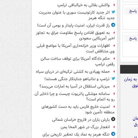
واکنش بقائی به خیالبافی ترامپ
پاسخ
اثر جدید کارتونیست سوری با عنوان مدیریت
جدید تنگه هرمز
راز قدرت ایران، امنیت پایدار و بومی آن است!
به تعویق افتادن پاسخ مقاومت عراق به تجاوز
پاسخ
اخیر آمریکایی سعودی
اظهارات وزیر خزانه‌داری آمریکا با مواضع قبلی
وی متناقض است
حکم دادگاه آمریکا برای توقف ساخت سالن
رقص ترامپ
حمله پهپادی به کشتی ترکیه‌ای در دریای سیاه
ترامپ و نتانیاهو جنایتکار جنگی هستند!
میزبانی استقلال در آسیا به امارات می‌رسد؟
سامانه موشکی پاتریوت چیست و چرا ذخایر آن
رو به اتمام است؟
امنیت خلیج فارس باید به دست کشورهای
منطقه تأمین شود
مان
بارش باران در فاروج خراسان شمالی
وق
انفجار بزرگ در شهر المخا یمن
تنگه هرمز به نماد یک تحقیر تاریخی برای