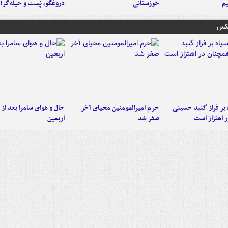
م
خوزستانی
دروغگو، پَست‌ و حیله‌گر!
عکس
 بر فراز گنبد حسینی
حرم امیرالمومنین محیای آخر
حال و هوای سامرا بعد از ا
 اهتزاز است
صفر شد
اربعین