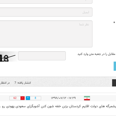
*
قابل را در جعبه متن وارد کنید
انتشار یافته: 7
در انتظار 
۱۷:۲۹ - ۱۳۹۸/۰۷/۱۲
62
8
یشمرگه های دولت اقلیم کردستان بزنن خفه شون کنن آشوبگرای سعودی یهودی رو .