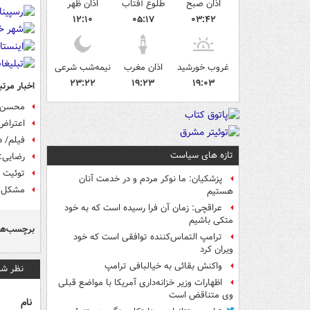
اذان صبح
طلوع آفتاب
اذان ظهر
۱۲:۱۰
۰۵:۱۷
۰۳:۴۲
غروب خورشید
اذان مغرب
نیمه‌شب شرعی
۲۳:۲۲
۱۹:۲۳
۱۹:۰۳
اخبار مرتب
محسن ر
اعتراض 
فیلم/ د
تازه های سیاست
رضایی: 
توئیت 
پزشکیان: ما نوکر مردم و در خدمت آنان
مشکل ه
هستیم
عراقچی: زمان آن فرا رسیده است که به خود
متکی باشیم
برچسب‌ها
ترامپ التماس‌کننده توافقی است که خود
ویران کرد
واکنش بقائی به خیالبافی ترامپ
نظر شم
اظهارات وزیر خزانه‌داری آمریکا با مواضع قبلی
وی متناقض است
نام