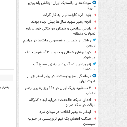
موشک‌های بالستیک ایران؛ چالش راهبردی
آمریکا
باید افراد کارآمدتر را به کار گرفت
آنچه رهبر شهید سال‌ها پیش دیده بودند
رایزنی عراقچی و همتای موریتانی خود درباره
تحولات منطقه
روایتی از همدلی و همسویی ملت‌ها در مراسم
اربعین
کریدورهای شمالی و جنوبی تنگه هرمز حذف
می‌شوند
زنجیرهایی که آمریکا را به زیر سطح آب
می‌کشند!
درماندگی صهیونیست‌ها در برابر استراتژی و
قدرت ایران
بنازم 
۶ دستاورد بزرگ ایران در ۱۶۰ روز رهبری رهبر
انقلاب
ادعای شبکه «الحدث» درباره ایجاد گذرگاه
موقت در تنگه هرمز
ابتکارات رهبر انقلاب در میدان نبرد
هلاکت اعضای یک تیم تروریستی در جنوب
سیستان