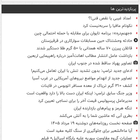
پربازدیدترین ها
امداد غیبی یا نقص فنی!؟
نکونام مافیا را سربه‌نیست کرد
«جهنم‌دره»؛ برنامه تایوان برای مقابله با حمله احتمالی چین
حادثه وحشتناک حین مسابقات سوارکاری در قرقیزستان
قاتلان پیرزن ۷۰ ساله همدانی با ۵۰ گرم طلا دستگیر شدند
بازداشت عامل انتشار مطالب اهانت‌آمیز درباره راهپیمایی اربعین
تصاویر پهپاد ساقط شده در جنوب ایران
ادعای جدید ترامپ: بدون تشدید تنش با ایران تعامل می‌کنیم!
تصاویر جدید از انهدام مواضع نیروهای آمریکایی در غرب آسیا
کشف ۳۱۰ گرم تریاک از معده مسافر اتوبوس در قاینات
وزیر جنگ سابق ترامپ: اینکه ایران دست بالا را دارد واقعیت است
مدیرعامل پرسپولیس قیمت آخر را برای نساجی تعیین کرد
تنگه هرمز و پیام‌های بازدارنده ایران
بطری آبی که ماشین شما را به آتش می‌کشد
صفحه نخست روزنامه‌های دوشنبه ۱۹ مرداد ۱۴۰۵
آیا ماءالشعیر برای جلوگیری از سنگ کلیه مفید است
عملیات گروه مقاومت سوریه علیه پایگاه اسرائیل+ فیلم