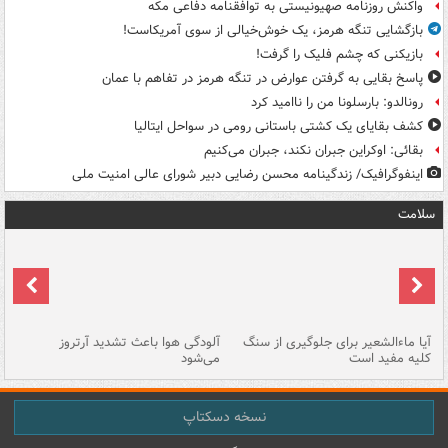
واکنش روزنامه صهیونیستی به توافقنامه دفاعی مکه
بازگشایی تنگه هرمز، یک خوش‌خیالی از سوی آمریکاست!
بازیکنی که چشم فلیک را گرفت!
پاسخ بقایی به گرفتن عوارض در تنگه هرمز در تفاهم با عمان
رونالدو: بارسلونا من را ناامید کرد
کشف بقایای یک کشتی باستانی رومی در سواحل ایتالیا
بقائی: اوکراین جبران نکند، جبران می‌کنیم
اینفوگرافیک/ زندگینامه محسن رضایی دبیر شورای عالی امنیت‌ ملی
سلامت
آیا ماءالشعیر برای جلوگیری از سنگ
آلودگی هوا باعث تشدید آرتروز
حذ
کلیه مفید است
می‌شود
کل
نسخه دسکتاپ