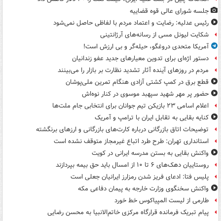
جلسه شورای عالی قوه قضاییه
رئیس عدلیه: رضایت و اعتماد مردم با لفاظی حاصل نمی‌شود
شکایت لیونل مسی از رسانه‌های آرژانتینی
آمریکا متحدی دروغگو، حیله‌گر و بی ارزش است!
دستور اژه‌ای برای تدوین معیارهای جدید عفو زندانیان
مردم در روزهای آینده آثار تشدید نظارت بر بازار را می‌بینند
قطع برق در کمپ کشتی آزادی هنگام تمرین ملی‌پوشان
حضور پر مهر شهید سپهبد موسوی در کنار نوه‌اش
اعلام اسامی ۲۳ بازیکن تیم جوانان برای انتخابی جام ملت‌ها
کنایه بقایی به تقابل ایران با ترامپ و آمریک
توضیحات اتاق بازرگانی درباره کارت‌های بازرگانی و ارزهای برنگشته
استانداری تهران: طرح طرد اتباع غیرمجاز متوقف نشده است
واکنش بقایی به بستن مدرسه ایرانی در کویت
روستاییان دهک‌های ۶ تا ۱۰ از امسال باید حق بیمه بپردازند
پلیس فتا: ادعای فریز شدن رمزارز ایرانیان جعلی است
واکنش سخنگوی وزارت خارجه به پیمان دفاعی مکه
طارمی از لیست المپیاکوس خط خورد
پیام تبریک فرمانده قرارگاه مرکزی خاتم‌الانبیا به محسن رضایی