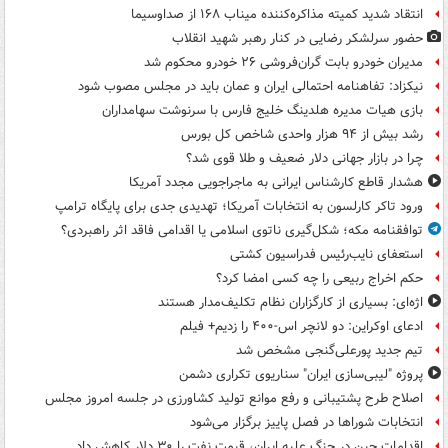
انتقاد شدید کمیته مذاکره‌کننده میناب ۱۶۸ از صداوسیما
حضور سرلشکر رضایی در کنار رهبر شهید انقلاب
مدیران خودرو بابت گران‌فروشی ۲۶ خودرو محکوم شد
نیکزاد: تفاهنامه احتمالی ایران و عمان باید در مجلس مصوب شود
بازی هیات مدیره هلدینگ خلیج فارس با سرنوشت سهامداران
رشد بیش از ۹۴ هزار واحدی شاخص کل بورس
چرا در بازار جهانی دلار ضعیف و طلا قوی شد؟
هشدار قاطع کارشناس ایرانی به ماجراجویی مجدد آمریکا
ورود تاکر کارلسون به انتخابات آمریکا؛ تهدیدی جدی برای پایگاه ترامپ
توافقنامه مکه؛ شکل‌گیری ناتوی اسلامی یا اقدامی فاقد اثر راهبردی؟
استعفای نایب‌رئیس فدراسیون کشتی
حکم اخراج ربیعی را چه کسی امضا کرد؟
اژه‌ای: بسیاری از کارگزاران نظام تکلیف‌مدار هستند
ادعای اوکراین: دو لانچر اس-۴۰۰ را زدیم+ فیلم
تیم جدید پورعلی‌گنجی مشخص شد
پروژه "لیبی‌سازی ایران" سناریوی تکراری دشمن
اصلاح طرح پشتیبانی و رفع موانع تولید کشاورزی در جلسه امروز مجلس
انتخابات شوراها در فصل پاییز برگزار می‌شود
اقدامات چین در جنگ علیه ایران، قیمت نفت را ۳۰ دلار کاهش داد