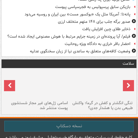
بازیکن سابق پرسپولیس به فجرسپاسی پیوست
پانه‌تا: آمریکا مثل یک «بوکسور مست» بین ایران و روسیه می‌دود
صدور برگه جلب برای ۱۴۸ متهم متخلف ارزی
ذخایر طلای چین افزایش یافت
فیلم/ آیا پرونده‌ای در زمینه جرایم مرتبط با هوش مصنوعی ایجاد شده است؟
احضار باقر خرازی به دادگاه ویژه روحانیت
وضعیت کافه‌های متعلق به ساعدی نیا از زبان سخنگوی عدلیه
سلامت
تنگی انگشتر و کفش در گرما؛ واکنش
اسامی ژل‌های غیر مجاز شستشوی
مر
طبیعی بدن یا هشدار جدی؟
پوست منتشر شد
نسخه دسکتاپ
کليه حقوق اين سايت متعلق به پایگاه خبري-تحليلي مشرق نيوز می باشد و