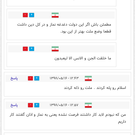
0
14
مطمئن باش اگر این دولت دغدغه نماز و در کل دین داشت
قطعا وضع ملت بهتر از این بود.
0
5
ما خلقت الجن و الانس الا لیعبدون
پاسخ
۱۲:۴۳ - ۱۳۹۸/۰۵/۱۶
3
46
اسلام رو پله کردند . ملت رو ذله کردند
پاسخ
۱۲:۵۷ - ۱۳۹۸/۰۵/۱۶
2
27
من که نبودم لابد کار داشتند فرصت نشده یعنی به نماز و اذان گفتند کار
داریم