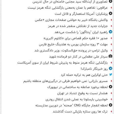
تصاویری از آیت‌الله سید مجتبی خامنه‌ای در حال تدریس
عراقچی: تفاهم با عمان به‌معنی بازگشایی تنگه هرمز نیست
پزشکیان: آمریکا استعمارگر و قاتل است
واکنش باشگاه خیبر به حواشی صفحات مجازی +عکس
جزئیات جدید از نفتکش منفجر شده در هرمز
راهبرد ایران "پنتاگون" را شکست می‌دهد
صدور ۱۰ فقره حکم قصاص برای «کلثوم اکبری»
مهلت ۳ روزه سازمان بورس به هلدینگ خلیج فارس
وکیل ترامپ در پرونده حق‌السکوت، وزیر دادگستری شد
سردار علی عظمایی در کنار دو فرمانده شهید
بازگشایی تنگه هرمز منوط به پذیرش شروط ایران از سوی آمریکاست
روز خبرنگار نامبارک!
حتی اوکراین هم به ترکیه حمله کرد
مسرور بارزانی: نمی خواهیم طرفی در درگیری‌های منطقه باشیم
لحظه برخورد صاعقه به ساختمانی در نیویورک
هشدار نسبت به وفوع تندباد در تهران
خوشبینی بارسلونا به عملی شدن انتقال رودری
لحظه انفجار جایگاه CNG "صحنه" در دوربین مداربسته
ترک ها روی ستاره بلژیکی دست گذاشتند