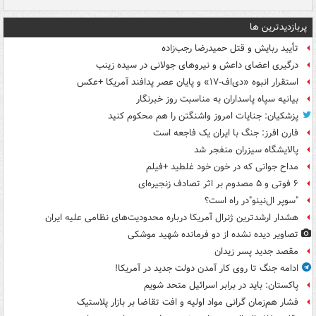
پربازدیدترین ها
تأیید ربایش و قتل حمیدرضا رجب‌زاده
درگیری اعضای داعش و نیروهای جولانی در سیده زینب
استقرار انبوه «دی‌اف‑۱۷» و پایان عصر پدافند آمریکا +عکس
بیانیه سپاه پاسداران به مناسبت روز خبرنگار
پزشکیان: جنایات امروز واشنگتن را هم محکوم کنید
فارن افرز: جنگ با ایران یک فاجعه است
پالایشگاه سیزران منفجر شد
مداح جوانی که در خون خود غلطید +فیلم
۶ فوتی و ۵ مصدوم بر اثر تصادف زنجیره‌ای
"سوپر ال‌نینو"در راه است؟
هشدار ارشدترین ژنرال آمریکا درباره محدودیت‌های نظامی علیه ایران
تصاویر دیده‌ نشده از دو فرمانده شهید موشکی
مقصد جدید پسر زیدان
ادامه جنگ تا روی کار آمدن دولت جدید در آمریکا!
پاکستان: باید در برابر اسرائیل متحد شویم
فشار هم‌زمان گرانی مواد اولیه و افت تقاضا بر بازار پلاستیک