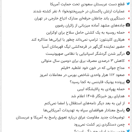
قطع دست عربستان سعودیِ تحت حمایت آمریکا
عملیات ارتش پاکستان در خیبرپختونخوا؛ ۸ نفر کشته شدند
دستگیری باند جاعلان حرفه‌ای مدارک اتباع خارجی در تهران
جاده‌های مشهد آماده میزبانی از زائران رضوی
حمله روسیه به یک کشتی حامل سلاح برای اوکراین
هیلاری کلینتون: ترامپ نمی‌داند چطور با ایرانی‌ها مذاکره کند
حضور نماینده گل‌گهر در قرعه‌کشی لیگ قهرمانان آسیا
درگیر شدن گردشگر اسپانیایی با نظامی صهیونیست
کاهش ۳ درصدی مصرف برق برای دومین سال متوالی
مداح جوانی که در خون خود غلطید +فیلم
صعود ۱۱۲ هزار واحدی شاخص بورس در معاملات امروز
پرونده یونیک فایننس به کجا رسید؟
حمله پهپادی به پالایشگاه لیبی
هدایای روز خبرنگار ۱۴۰۵ اعلام شد
از این به بعد دیگر نامه‌های استقلال را امضا نمی‌کنم
پاسخ معنادار هوافضای سپاه به تهدیدات آمریکایی‌ها
توضیحات جدید مقاومت عراق درباره تعویق پاسخ به آمریکا و عربستان
چمن دستگردی زیر کشت نمی‌رود
حدس بزنید ایران چه رنگی است؟