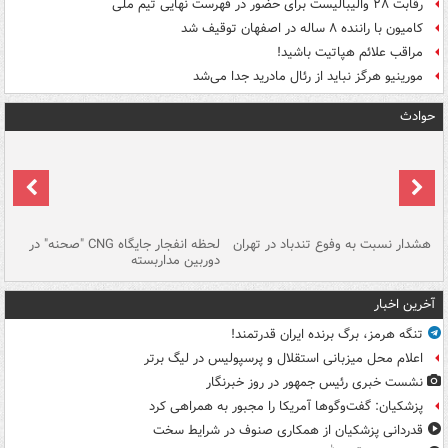
رقابت ۲۸ والیبالیست برای حضور در فهرست نهایی تیم ملی
کامیون با راننده ۸ ساله در اصفهان توقیف شد
مراقب علائم هپاتیت باشید!
مورینیو هرگز نباید از رئال مادرید جدا می‌شد
حوادث
ای
هشدار نسبت به وفوع تندباد در تهران
لحظه انفجار جایگاه CNG "صحنه" در
دس
دوربین مداربسته
ات
آخرین اخبار
تنگه هرمز، برگ برنده ایران قدرتمند!
اعلام محل میزبانی استقلال و پرسپولیس در لیگ برتر
نشست خبری رئیس جمهور در روز خبرنگار
پزشکیان: گفت‌وگوها آمریکا را مجبور به همراهی کرد
قدردانی پزشکیان از همکاری صنوف در شرایط سخت