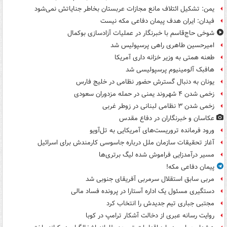
یمن: تشکیل ائتلاف مانع مجازات عربستان بخاطر جنایاتش نمی‌شود
فیدان: ایران هدف پیمان دفاعی مکه نیست
شوخی حاج‌قاسم با خبرنگار در عملیات آزادسازی بوکمال
امیرحسین طاهری راهی پرسپولیس شد
طعنه همتی به وزیر خزانه داری آمریکا
هافبک آلومینیوم پرسپولیسی شد
یونان به دنبال گسترش حضور نظامی در خلیج فارس
زخمی شدن ۴ شهروند یمنی در حمله مزدوران سعودی
زخمی شدن ۳ نظامی لبنانی در زوطر غربی
عکاسان و خبرنگاران در دفاع مقدس
ورود فرمانده تروریست‌های آمریکایی به تل‌آویو
آغاز تحقیقات سازمان ملل درباره جاسوسی کارمندش برای اسرائیل
مسیر درآمدزایی فراموش شده لیگ برتری‌ها
پیمان دفاعی مکه!
مربی سابق استقلال سرمربی آفریقای جنوبی شد
دستگیری مسئول یک اداره آستارا در پرونده فساد مالی
مجتبی جباری تیم جدیدش را انتخاب کرد
روایت رسانه عبری از دخالت آشکار ترامپ در کوبا