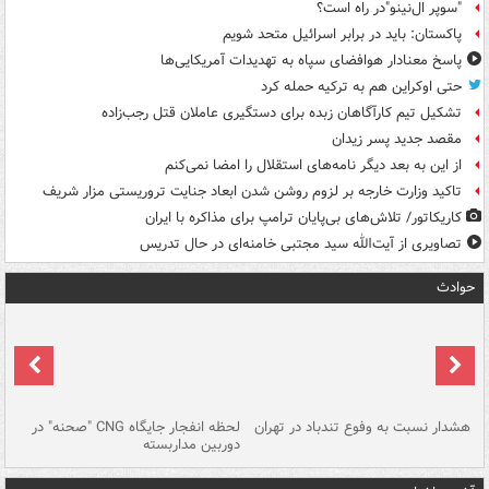
"سوپر ال‌نینو"در راه است؟
پاکستان: باید در برابر اسرائیل متحد شویم
پاسخ معنادار هوافضای سپاه به تهدیدات آمریکایی‌ها
حتی اوکراین هم به ترکیه حمله کرد
تشکیل تیم کارآگاهان زبده برای دستگیری عاملان قتل رجب‌زاده
مقصد جدید پسر زیدان
از این به بعد دیگر نامه‌های استقلال را امضا نمی‌کنم
تاکید وزارت خارجه بر لزوم روشن شدن ابعاد جنایت تروریستی مزار شریف
کاریکاتور/ تلاش‌های بی‌پایان ترامپ برای مذاکره با ایران
تصاویری از آیت‌الله سید مجتبی خامنه‌ای در حال تدریس
حوادث
ای
هشدار نسبت به وفوع تندباد در تهران
لحظه انفجار جایگاه CNG "صحنه" در
دس
دوربین مداربسته
ات