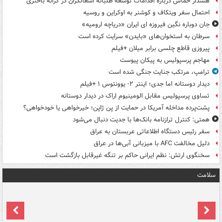
هشدار حماس درباره اقدامات توسعه طلبانه اشغالگران در کرانه باختری
احتمال سفر ویتکاف و کوشنر به اوکراین و روسیه
جان دوباره نگین فیروزه ای ایران «دریاچه ارومیه»
سرطان به استخوان‌های «بایدن» سرایت کرده است
پیروزی قاطع چلسی برابر میلان +فیلم
مهاجم پرسپولیس به پیکان پیوست
ترامپ، مرتکب جنایت جنگی شده است
دیدار دوستانه اما جدی؛ اینتر ۲- یوونتوس ۱ +فیلم
تساوی پرسپولیس مقابل الومینیوم اراک در دیدار دوستانه
پشت‌پرده مداخله آمریکا در حمایت از یِن ژاپن؛ خیرخواهی یا خودخواهی؟
همتی: کنترل ترازنامه بانک‌ها با جدیت دنبال می‌شود
سفر رئیس دستگاه اطلاعاتی عربستان به عراق
دلیل مخالفت AFC با میزبانی آبی‌ها در عراق
سخنگوی ارتش: نظم ایرانی حاکم بر تنگه غیرقابل بازگشت است
سلامت