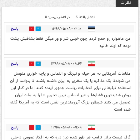
نظرات
انتشار یافته: 5
در انتظار بررسی: 0
پاسخ
۰۲:۱۰ - ۱۳۹۸/۰۵/۰۸
3
16
من ماهواره رو حمع کردم چون خیلی شر و ور میگن فقط بشاقبش پشت
بومه که اونم خالیه
پاسخ
۰۸:۴۲ - ۱۳۹۸/۰۵/۰۸
2
7
مقامات آمریکایی به هر حیله و نیرنگ و التماس و پاچه خواری متوسل
می شوندتا یک مذاکره یا یک سفری به ایران داشته باشند تا بتوانند از آن
استفاده تبلیغاتی برای انتخابات ریاست جمهور آینده کنند اما در کنار این
روش شدیدترین فشارها و غیر انسانی ترین تحریم ها را به ملت ایران
تحمیل می کنند شیطان بزرگ آبرومندترین لقبی است که به آمریکا گفته
شده است
پاسخ
۰۹:۰۹ - ۱۳۹۸/۰۵/۰۸
1
5
گاف نیست برادر ترامپ هر طور شده نیاز داره که به افکار عمومی داخلی