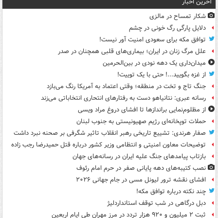
آخرین اخبار
شکار تمساح در مالزی
دلایل پارگی رگ خونی در چشم
توافق مکه برای سعودی امنیت آور نیست!
علل مرگ زنان در ایران؛ بیماری‌های قلبی همچنان در صدر
میدان‌داری یک دهه نودی در بین‌الحرمین
از غزه بگویید...! حتی با یک توییت!
جنگ تاج و تخت در منطقه؛ وقتی اعتماد به آمریکا رنگ می‌بازد
رسانه عبری: نتانیاهو دست به رفتارهای انتحاری انتخاباتی می‌زند
از مظلوم‌نمایی براندازها تا افشای دروغ مراد ویسی
حملات توپخانه‌ای رژیم صهیونیستی به جنوب لبنان
صفار هرندی: تشییع تاریخی رهبر انقلاب تاثیر شگرفی بر صحنه نبرد داشت
توضیحات معاون امنیتی و انتظامی وزیر کشور درباره قتل حمیدرضا رجب زاده
بازتاب پیامدهای جنگ علیه ایران در رسانه‌های جهان
نصب کتیبه‌های دهه پایانی صفر در حرم امام رئوف
افشای نقشه ترور لیونل مسی در جام جهانی ۲۰۲۶
چند نکته درباره توافق مکه!
دبل درگاهی در شب توقف استانداردلیژ
ثبت ۲ میلیون و ۹۲۰ هزار تردد در مرز مهران طی ایام اربعین