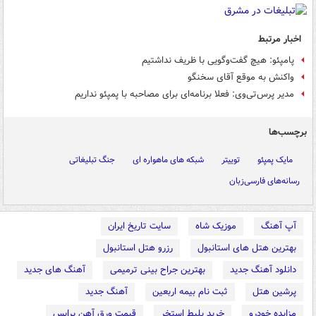
اخبار مرتبط
پامپئو: هیچ گفت‌وگویی با ظریف نداشتیم
واکنش به موقع آقای سخنگو
مدیر پرس‌تی‌وی: فعلا برنامه‌ای برای مصاحبه با پمپئو نداریم
برچسب‌ها
مایک پمپئو
توییتر
شبکه های ماهواره ای
جنگ تبلیغاتی
رسانه‌های فارسی‌زبان
آپ آهنگ
موزیک شاه
سایت تاریخ ایران
بهترین هتل های استانبول
رزرو هتل استانبول
دانلود آهنگ جدید
بهترین جراح بینی ترمیمی
آهنگ های جدید
پرشین هتل
ثبت نام بیمه اربعین
آهنگ جدید
مزایده خودرو
خرید بلیط استخر
قیمت ورق آهن پرایس