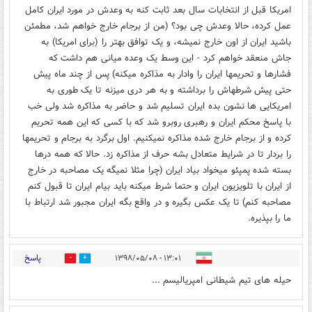
امریکا قبل از انتخابات سال بعد ثابت کنه به وعدش در مورد ایران کامل
عمل کرده، حالا وعدش چی بود؟ (من از برجام خارج خواهم شد، مطمئن
باشید ایران از اون خارج نمیشه، و یک توافق بهتر را (برای امریکا) به
جاش منعقد خواهم کرد - این وسط یک وعده میانی هم داشت که
فشارها و تحریمها ایران را وادار به مذاکره میکنه) پس از چند ماه پیش
حتی پیش شرطهاش را برداشته و به هر دری میزنه تا یک طوری به
امریکایی ها نشون بده ایران تسلیم شد و حاضر به مذاکره شد ولی خب
با پاسخ محکم ایران و رهبری روبرو شد که با کسی که این همه تحریم
کرده و از برجام خارج شده مذاکره نمیکنیم. اول برگرد به برجام و تحریمها
را بردار تا در شرایط متعادل بشه حرف از مذاکره زد. حالا که همه درها
بسته شده پمپئو میخواد بیاد ایران (چرا مثلا نمیگه یک مصاحبه در خارج
از ایران با تلویزیون ایران و حتما شرط میکنه باید بیام ایران تا قبول کنم
مصاحبه کنم) تا یک عکس بگیره و در واقع بگه ایران مجبور شد ارتباط با
ما را بپذیره.
پاسخ
۱۳:۰۱ - ۱۳۹۸/۰۵/۰۸
0
4
حیله های تیم شیطانی امپریالیسم ...