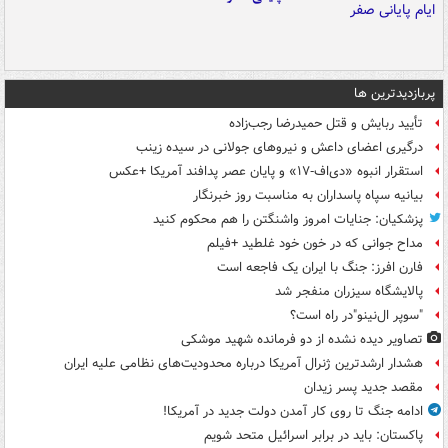
پربازدیدترین ها
تأیید ربایش و قتل حمیدرضا رجب‌زاده
درگیری اعضای داعش و نیروهای جولانی در سیده زینب
استقرار انبوه «دی‌اف‑۱۷» و پایان عصر پدافند آمریکا +عکس
بیانیه سپاه پاسداران به مناسبت روز خبرنگار
پزشکیان: جنایات امروز واشنگتن را هم محکوم کنید
مداح جوانی که در خون خود غلطید +فیلم
فارن افرز: جنگ با ایران یک فاجعه است
پالایشگاه سیزران منفجر شد
"سوپر ال‌نینو"در راه است؟
تصاویر دیده‌ نشده از دو فرمانده شهید موشکی
هشدار ارشدترین ژنرال آمریکا درباره محدودیت‌های نظامی علیه ایران
مقصد جدید پسر زیدان
ادامه جنگ تا روی کار آمدن دولت جدید در آمریکا!
پاکستان: باید در برابر اسرائیل متحد شویم