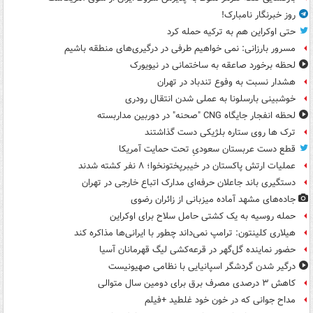
روز خبرنگار نامبارک!
حتی اوکراین هم به ترکیه حمله کرد
مسرور بارزانی: نمی خواهیم طرفی در درگیری‌های منطقه باشیم
لحظه برخورد صاعقه به ساختمانی در نیویورک
هشدار نسبت به وفوع تندباد در تهران
خوشبینی بارسلونا به عملی شدن انتقال رودری
لحظه انفجار جایگاه CNG "صحنه" در دوربین مداربسته
ترک ها روی ستاره بلژیکی دست گذاشتند
قطع دست عربستان سعودیِ تحت حمایت آمریکا
عملیات ارتش پاکستان در خیبرپختونخوا؛ ۸ نفر کشته شدند
دستگیری باند جاعلان حرفه‌ای مدارک اتباع خارجی در تهران
جاده‌های مشهد آماده میزبانی از زائران رضوی
حمله روسیه به یک کشتی حامل سلاح برای اوکراین
هیلاری کلینتون: ترامپ نمی‌داند چطور با ایرانی‌ها مذاکره کند
حضور نماینده گل‌گهر در قرعه‌کشی لیگ قهرمانان آسیا
درگیر شدن گردشگر اسپانیایی با نظامی صهیونیست
کاهش ۳ درصدی مصرف برق برای دومین سال متوالی
مداح جوانی که در خون خود غلطید +فیلم