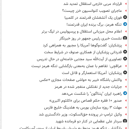
قرارداد مربی خارجی استقلال تمدید شد
ماجرای تصویب کنوانسیون خزر چیست؟
فوران یک آتشفشان قدرتمند در کلمبیا
تنگه هرمز، برگ برنده ایران قدرتمند!
اعلام محل میزبانی استقلال و پرسپولیس در لیگ برتر
نشست خبری رئیس جمهور در روز خبرنگار
پزشکیان: گفت‌وگوها آمریکا را مجبور به همراهی کرد
قدردانی پزشکیان از همکاری صنوف در شرایط سخت
تصاویری از آیت‌الله سید مجتبی خامنه‌ای در حال تدریس
عراقچی: تفاهم با عمان به‌معنی بازگشایی تنگه هرمز نیست
پزشکیان: آمریکا استعمارگر و قاتل است
واکنش باشگاه خیبر به حواشی صفحات مجازی +عکس
جزئیات جدید از نفتکش منفجر شده در هرمز
راهبرد ایران "پنتاگون" را شکست می‌دهد
صدور ۱۰ فقره حکم قصاص برای «کلثوم اکبری»
مهلت ۳ روزه سازمان بورس به هلدینگ خلیج فارس
وکیل ترامپ در پرونده حق‌السکوت، وزیر دادگستری شد
سردار علی عظمایی در کنار دو فرمانده شهید
بازگشایی تنگه هرمز منوط به پذیرش شروط ایران از سوی آمریکاست