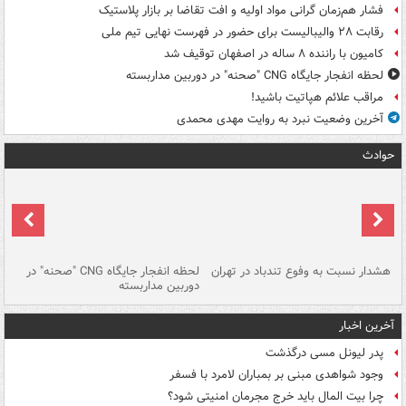
فشار هم‌زمان گرانی مواد اولیه و افت تقاضا بر بازار پلاستیک
رقابت ۲۸ والیبالیست برای حضور در فهرست نهایی تیم ملی
کامیون با راننده ۸ ساله در اصفهان توقیف شد
لحظه انفجار جایگاه CNG "صحنه" در دوربین مداربسته
مراقب علائم هپاتیت باشید!
آخرین وضعیت نبرد به روایت مهدی محمدی
حوادث
ای
هشدار نسبت به وفوع تندباد در تهران
لحظه انفجار جایگاه CNG "صحنه" در
دس
دوربین مداربسته
ات
آخرین اخبار
پدر لیونل مسی درگذشت
وجود شواهدی مبنی بر بمباران لامرد با فسفر
چرا بیت المال باید خرج مجرمان امنیتی شود؟