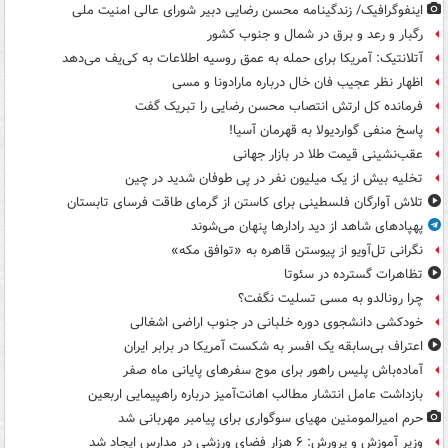
اینفوگرافیک/ زندگینامه محسن رضایی دبیر شورای عالی امنیت‌ ملی
رگبار و رعد و برق در شمال و جنوب کشور
آتلانتیک: آمریکا برای حمله به عمق روسیه اطلاعات به کی‌یف می‌دهد
اظهار نظر عجیب فان خال درباره مارادونا و مسی
فرمانده کل ارتش انتصاب محسن رضایی را تبریک گفت
پاسخ منفی گواردیولا به قهرمان آسیا!
عقب‌نشینی قیمت طلا در بازار جهانی
تخلیه بیش از یک میلیون نفر در پی طوفان شدید در چین
تلاش آوارگان فلسطینی برای کاستن از گرمای طاقت فرسای تابستان
پهپادهای شاهد از دید رادارها پنهان می‌شوند
نگرانی تل‌آویو از پیوستن قاهره به «توافق مکه»
تظاهرات گسترده در سئوتا
چرا رونالدو به مسی تسلیت نگفت؟
خودکشی دانشجوی دوره خلبانی در جنوب اراضی اشغالی
اعتراف بی‌سابقه یک افسر به شکست آمریکا در برابر ایران
آماده‌باش پلیس راهور برای موج سفرهای پایانی ماه صفر
بازداشت عامل انتشار مطالب اهانت‌آمیز درباره راهپیمایی اربعین
حرم امیرالمومنین مهیای سوگواری برای پیامبر مهربانی شد
وزیر آموزش و پرورش: ۶ هزار فضای ورزشی در مدارس ایجاد شد