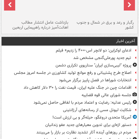
رگبار و رعد و برق در شمال و جنوب
بازداشت عامل انتشار مطالب
کشور
اهانت‌آمیز درباره راهپیمایی اربعین
گر
آخرین اخبار
ادعای اوکراین: دو لانچر اس-۴۰۰ را زدیم+ فیلم
تیم جدید پورعلی‌گنجی مشخص شد
پروژه "لیبی‌سازی ایران" سناریوی تکراری دشمن
اصلاح طرح پشتیبانی و رفع موانع تولید کشاورزی در جلسه امروز مجلس
انتخابات شوراها در فصل پاییز برگزار می‌شود
اقدامات چین در جنگ علیه ایران، قیمت نفت را ۳۰ دلار کاهش داد
جلسه شورای عالی قوه قضاییه
رئیس عدلیه: رضایت و اعتماد مردم با لفاظی حاصل نمی‌شود
شکایت لیونل مسی از رسانه‌های آرژانتینی
آمریکا متحدی دروغگو، حیله‌گر و بی ارزش است!
دستور اژه‌ای برای تدوین معیارهای جدید عفو زندانیان
مردم در روزهای آینده آثار تشدید نظارت بر بازار را می‌بینند