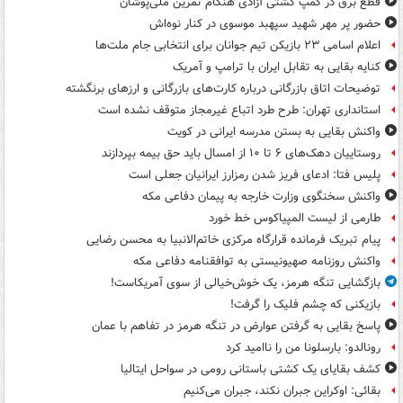
قطع برق در کمپ کشتی آزادی هنگام تمرین ملی‌پوشان
حضور پر مهر شهید سپهبد موسوی در کنار نوه‌اش
اعلام اسامی ۲۳ بازیکن تیم جوانان برای انتخابی جام ملت‌ها
کنایه بقایی به تقابل ایران با ترامپ و آمریک
توضیحات اتاق بازرگانی درباره کارت‌های بازرگانی و ارزهای برنگشته
استانداری تهران: طرح طرد اتباع غیرمجاز متوقف نشده است
واکنش بقایی به بستن مدرسه ایرانی در کویت
روستاییان دهک‌های ۶ تا ۱۰ از امسال باید حق بیمه بپردازند
پلیس فتا: ادعای فریز شدن رمزارز ایرانیان جعلی است
واکنش سخنگوی وزارت خارجه به پیمان دفاعی مکه
طارمی از لیست المپیاکوس خط خورد
پیام تبریک فرمانده قرارگاه مرکزی خاتم‌الانبیا به محسن رضایی
واکنش روزنامه صهیونیستی به توافقنامه دفاعی مکه
بازگشایی تنگه هرمز، یک خوش‌خیالی از سوی آمریکاست!
بازیکنی که چشم فلیک را گرفت!
پاسخ بقایی به گرفتن عوارض در تنگه هرمز در تفاهم با عمان
رونالدو: بارسلونا من را ناامید کرد
کشف بقایای یک کشتی باستانی رومی در سواحل ایتالیا
بقائی: اوکراین جبران نکند، جبران می‌کنیم