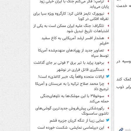
ترامپ: فکر می‌کنم جنگ با ایران خیلی زود
به خدمت
پایان می‌یابد
نیویورک تایمز فاش کرد: کارگروه ویژه سیا برای
تفرقه افکنی در کوبا
تلگراف: جنگ علیه ایران ممکن است به یکی از
اشتباهات تاریخ تبدیل شود
هشدار افسر ارشد آمریکایی به کاخ سفید
+فیلم
تصاویر جدید از پهپادهای منهدم‌شده آمریکا
توسط سپاه
وسیه در
برخورد پراید با تیر برق ۲ فوتی بر جای گذاشت
دستگیری قاتل فراری در نوشهر
ایالات متحده واقعاً یک «ببر کاغذی» است!
کمک کند
چرا محمد صلاح ترکیه را به عربستان و آمریکا
ابر ذوب
ترجیح داد
سوخو۳۵ با این موشک‌ها به ناوهای‌جنگی
حمله می‌کند
رکوردشکنی پیش‌فروش جدیدترین گوشی‌های
تاشوی سامسونگ
نمایی زیبا از تنگه کریان جزیره قشم
این دیپلماسی نمایشی، شکست خورده است