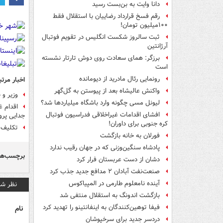
دانا وایت به بن‌بست رسید
رقم فسخ قرارداد رضاییان با استقلال فقط
۱۰۰میلیون تومان!
ثبت سالروز شکست انگلیس در تقویم فوتبال
آرژانتین
برزگر: همای سعادت روی دوش تارتار نشسته
است
رونمایی رئال مادرید از دیومانده
اخبار مرتب
واکنش عالیشاه بعد از پیوستن به گل‌گهر
وزیر و 
لیونل مسی چگونه وارد باشگاه میلیاردها شد؟
اقدام غ
افشای اقدامات غیراخلاقی فدراسیون فوتبال
جدایی پر
کره جنوبی برای داوران!
تکلیف 
فورلان به خانه بازگشت
پادشاه سنگین‌وزنی که در جهان رقیب ندارد
برچسب‌ها
دشان از دست عربستان فرار کرد
صنعت‌نفت آبادان ۲ مدافع جدید جذب کرد
آینده نامعلوم طارمی در المپیاکوس
نظر شم
بازگشت اندونگ به استقلال منتفی شد
فیفا توهین‌کنندگان به اینفانتینو را تهدید کرد
نام
دردسر جدید برای سرخپوشان