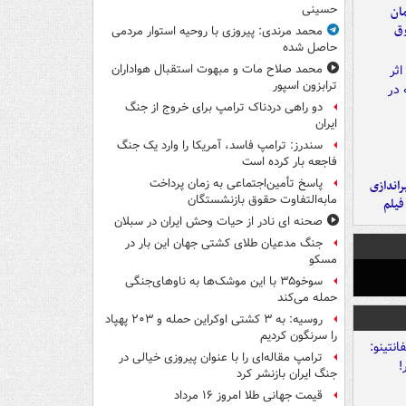
حسینی
مان
وق
محمد مرندی: پیروزی با روحیه استوار مردمی
حاصل شده
محمد صلاح مات و مبهوت استقبال هواداران
ترابزون اسپور
دو راهی دردناک ترامپ برای خروج از جنگ
ایران
سندرز: ترامپ فاسد، آمریکا را وارد یک جنگ
فاجعه بار کرده است
پاسخ تأمین‌اجتماعی به زمان پرداخت
یراندازی
مابه‌التفاوت حقوق بازنشستگان
فیلم
صحنه ای نادر از حیات وحش ایران در سبلان
جنگ مدعیان طلای کشتی جهان این بار در
مسکو
سوخو۳۵ با این موشک‌ها به ناوهای‌جنگی
حمله می‌کند
روسیه: به ۳ کشتی اوکراین حمله و ۲۰۳ پهپاد
را سرنگون کردیم
ترامپ مقاله‌ای را با عنوان پیروزی خیالی در
جنگ ایران بازنشر کرد
قیمت جهانی طلا امروز ۱۶ مرداد