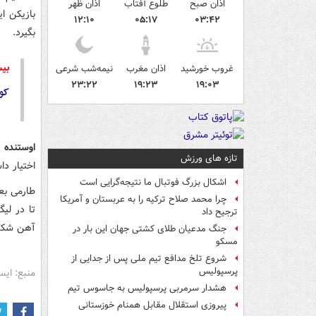
اذان صبح
طلوع آفتاب
اذان ظهر
بازیکن ا
۱۲:۱۰
۰۵:۱۷
۰۳:۴۲
بگیرد.
بیش
غروب خورشید
اذان مغرب
نیمه‌شب شرعی
۲۳:۲۲
۱۹:۲۳
۱۹:۰۳
کو
اوستنده
قب
تازه های ورزش
اختیار دا
اشکال بزرگ فوتبال ما نتیجه‌گرایی است
طارمی بع
چرا محمد صلاح ترکیه را به عربستان و آمریکا
تا در لیگ
ترجیح داد
آهن شکست
جنگ مدعیان طلای کشتی جهان این بار در
مسکو
شروع تلخ مدافع تیم ملی پس از جدایی از
پرسپولیس
منبع: ایس
هشدار سرمربی پرسپولیس به جاسوس تیم
پیروزی استقلال مقابل همنام خوزستانی