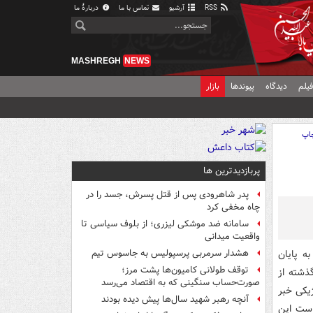
RSS
آرشیو
تماس با ما
دربارهٔ ما
MASHREGH
NEWS
یلم
دیدگاه
پیوندها
بازار
اپ
پربازدیدترین ها
پدر شاهرودی پس از قتل پسرش، جسد را در
چاه مخفی کرد
سامانه ضد موشکی لیزری؛ از بلوف سیاسی تا
واقعیت میدانی
ه پایان
هشدار سرمربی پرسپولیس به جاسوس تیم
توقف طولانی کامیون‌ها پشت مرز؛
ذشته از
صورت‌حساب سنگینی که به اقتصاد می‌رسد
یکی خبر
آنچه رهبر شهید سال‌ها پیش دیده بودند
است این