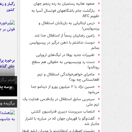
رگبار و رع
صعود هانیه رستمیان به رده پنجم جهان
کشور
بازگشت جام باشگاههای فوتسال آسیا به
تقویم AFC
درس ایتالیایی‌ به بازیکنان استقلال و
پرسپولیس!
رامین رضاییان رسماً از استقلال جدا شد
دوست نداشتم با ذهن درگیر در پرسپولیس
بمانم
تغییرات جدید یوفا در لیگ‌های اروپایی
دست رد وینیسیوس به حقوقی هم سطح
جای گذا
رونالدو!
ماجرای خواهرخواندگی استقلال و تیم
فیلم برگزی
افغانستانی چه بود؟
بوسه‌ پ
حسین نژاد با ۲ میلیون یورو از دینامو جدا
می‌شود
سرمربی سابق استقلال در یک‌قدمی هدایت یک
برگزیده و
تیم ملی
انتصاب سرپرست دبیری فدراسیون کشتی
گفت‌وگو با قهرمان جهان که در مبارزه با اشرار
جانباز شد
نشست اضطراری اینفانتینو با مدیران ارشد فیفا