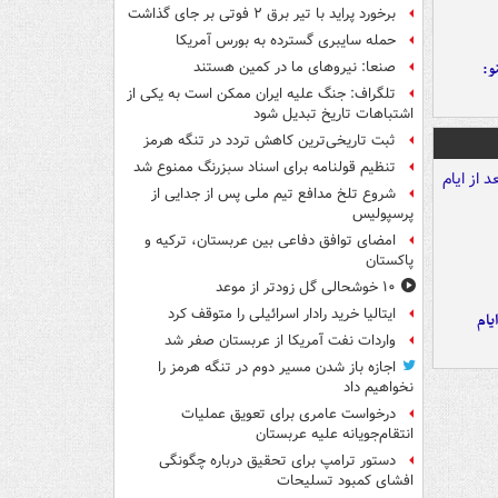
برخورد پراید با تیر برق ۲ فوتی بر جای گذاشت
حمله سایبری گسترده به بورس آمریکا
و:
صنعا: نیروهای ما در کمین‌ هستند
تلگراف: جنگ علیه ایران ممکن است به یکی از
اشتباهات تاریخ تبدیل شود
ثبت تاریخی‌ترین کاهش تردد در تنگه هرمز
تنظیم قولنامه برای اسناد سبزرنگ ممنوع شد
شروع تلخ مدافع تیم ملی پس از جدایی از
پرسپولیس
امضای توافق دفاعی بین عربستان، ترکیه و
پاکستان
۱۰ خوشحالی گل زودتر از موعد
ایتالیا خرید رادار اسرائیلی را متوقف کرد
یام
واردات نفت آمریکا از عربستان صفر شد
اجازه باز شدن مسیر دوم در تنگه هرمز را
نخواهیم داد
درخواست عامری برای تعویق عملیات
انتقام‌جویانه علیه عربستان
دستور ترامپ برای تحقیق درباره چگونگی
افشای کمبود تسلیحات