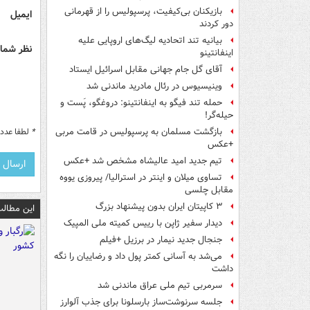
بازیکنان بی‌کیفیت، پرسپولیس را از قهرمانی
ایمیل
دور کردند
بیانیه تند اتحادیه لیگ‌های اروپایی علیه
نظر شما 
اینفانتینو
آقای گل جام جهانی مقابل اسرائیل ایستاد
وینیسیوس در رئال مادرید ماندنی شد
حمله تند فیگو به اینفانتینو: دروغگو، پَست‌ و
حیله‌گر!
*
لطفا عدد م
بازگشت مسلمان به پرسپولیس در قامت مربی
+عکس
تیم جدید امید عالیشاه مشخص شد +عکس
تساوی میلان و اینتر در استرالیا/ پیروزی یووه
مقابل چلسی
۳ کاپیتان ایران بدون پیشنهاد بزرگ
این مطالب
دیدار سفیر ژاپن با رییس کمیته ملی المپیک
جنجال جدید نیمار در برزیل +فیلم
می‌شد به آسانی کمتر پول داد و رضاییان را نگه
داشت
سرمربی تیم ملی عراق ماندنی شد
جلسه سرنوشت‌ساز بارسلونا برای جذب آلوارز