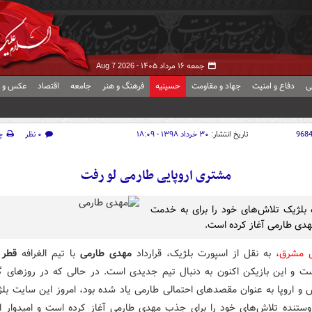
جمعه ۱۶ مرداد ۱۴۰۵ -
Aug 7 2026
ی
دفاع و امنیت
جهاد و مقاومت
حسینیه
فرهنگ و هنر
جامعه
اقتصاد
عکس و ف
968
تاریخ انتشار:
۳۰ خرداد ۱۳۹۸ - ۱۸:۰۹
۰ نظر
چ
مشتری اروپایی طارمی لو رفت
 بلژیک تلاش‌های خود را برای به خدمت
دی طارمی آغاز کرده است.
ش مشرق
، به نقل از اسپورت بلژیک، قرارداد
مهدی طارمی
با تیم الغرافه
قطر
ب
ت و این بازیکن اکنون به دنبال تیم جدیدی است. در حالی که در روزهای گ
 و اروپا به عنوان مقصدهای احتمالی طارمی یاد شده بود، امروز این سایت بلژ
وستنده
تلاش‌های خود را برای جذب مهدی طارمی آغاز کرده است و امیدوار 