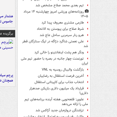
تیم بعدی محمد صلاح مشخص شد
روزنامه‌های ورزشی امروز چهارشنبه ۱۴ مرداد
هشدار سرم
۱۴۰۵
جاسوس تی
طارمی مشتری معروف پیدا کرد
شرط صلاح برای پیوستن به الاتحاد
برگزیده 
هرو رنار سرمربی ساحل عاج شد
علی نعمتی شاگرد دژاگه در لیگ ستارگان قطر
شد
ونگر هم پشت اینفانتینو را خالی کرد
تورنمنت چهار جانبه در بصره با حضور تیم ملی
ایران
بازگشت والیبال روسیه به VNL
پرچم سیاه
آخرین فرصت استقلال به رضاییان
همچنان در
انتخاب جذاب برای کاپیتانی استقلال
قرارداد یک میلیون دلاری بازیکن صدهزار
دلاری!
علوی: قلعه‌نویی هفته آینده برنامه‌های تیم
ملی را ارائه می‌دهد
تراِشتگن دروازه‌بان جدید آژاکس شد
واکنش فدراسیون به احتمال انتخاب جانشین