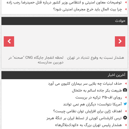
توضیحات معاون امنیتی و انتظامی وزیر کشور درباره قتل حمیدرضا رجب زاده
چرا بیت المال باید خرج مجرمان امنیتی شود؟
حوادث
ای
هشدار نسبت به وفوع تندباد در تهران
لحظه انفجار جایگاه CNG "صحنه" در
دس
دوربین مداربسته
ات
آخرین اخبار
حذف لبنیات چه بلایی سر بیماران کلیوی می آورد
طبیعت بکر جاده اسالم به خلخال
رویای اف-۳۵ ترکیه در بن‌بست
آمریکا نتوانست؛ دیگران هم نمی توانند
اهداف ژاپن برای افزایش توان نظامی چیست؟
ترس کارشناس کویتی از تسلط ایران بر تنگۀ هرمز
هشدار پلیس تهران بزرگ به «کودک‌بلاگرها»