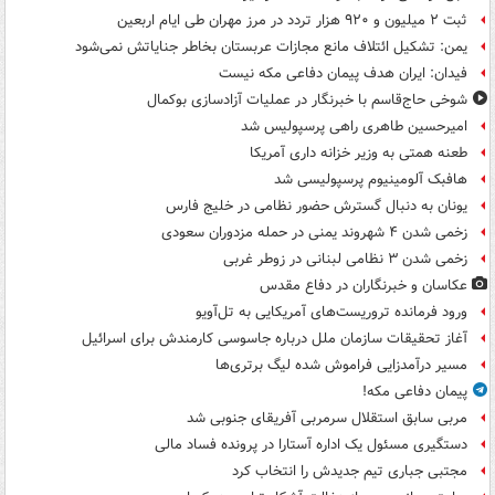
ثبت ۲ میلیون و ۹۲۰ هزار تردد در مرز مهران طی ایام اربعین
یمن: تشکیل ائتلاف مانع مجازات عربستان بخاطر جنایاتش نمی‌شود
فیدان: ایران هدف پیمان دفاعی مکه نیست
شوخی حاج‌قاسم با خبرنگار در عملیات آزادسازی بوکمال
امیرحسین طاهری راهی پرسپولیس شد
طعنه همتی به وزیر خزانه داری آمریکا
هافبک آلومینیوم پرسپولیسی شد
یونان به دنبال گسترش حضور نظامی در خلیج فارس
زخمی شدن ۴ شهروند یمنی در حمله مزدوران سعودی
زخمی شدن ۳ نظامی لبنانی در زوطر غربی
عکاسان و خبرنگاران در دفاع مقدس
ورود فرمانده تروریست‌های آمریکایی به تل‌آویو
آغاز تحقیقات سازمان ملل درباره جاسوسی کارمندش برای اسرائیل
مسیر درآمدزایی فراموش شده لیگ برتری‌ها
پیمان دفاعی مکه!
مربی سابق استقلال سرمربی آفریقای جنوبی شد
دستگیری مسئول یک اداره آستارا در پرونده فساد مالی
مجتبی جباری تیم جدیدش را انتخاب کرد