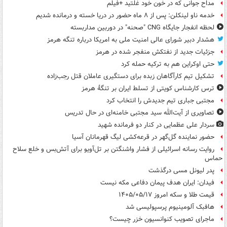
مداح جوانی که در خون خود غلتید +فیلم
خدمه ناو لینکلن: پس از ۸ ماه حضور در دریا خسته و درمانده‌ شدیم
لحظه انفجار جایگاه CNG "صحنه" در دوربین مداربسته
هشدار دبیر شورای عالی امنیت ملی به امریکا درباره تنگه هرمز
جزئیات جدید از نفتکش منفجر شده در هرمز
حتی اوکراین هم به ترکیه حمله کرد
تشکیل تیم کارآگاهان زبده برای دستگیری عاملان قتل رجب‌زاده
ترس کارشناس کویتی از تسلط ایران بر تنگۀ هرمز
مجتبی جباری تیم جدیدش را انتخاب کرد
تصاویری از آیت‌الله سید مجتبی خامنه‌ای در حال تدریس
سردار علی عظمایی در کنار دو فرمانده شهید
حضور نماینده گل‌گهر در قرعه‌کشی لیگ قهرمانان آسیا
روایت رسانه اسرائیلی از فشار واشنگتن بر تل‌آویو برای آتش‌بس و خلع سلاح
حماس
پدر لیونل مسی درگذشت
فیدان: ایران هدف پیمان دفاعی مکه نیست
قیمت طلا و سکه امروز ۱۴۰۵/۰۵/۱۷
هافبک آلومینیوم پرسپولیسی شد
ماجرای تصویب کنوانسیون خزر چیست؟