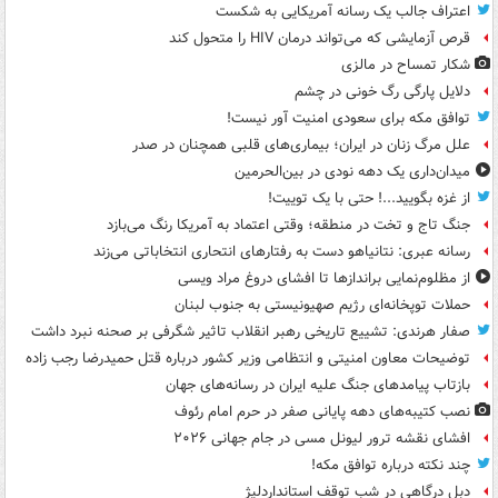
اعتراف جالب یک رسانه آمریکایی به شکست
قرص آزمایشی که می‌تواند درمان HIV را متحول کند
شکار تمساح در مالزی
دلایل پارگی رگ خونی در چشم
توافق مکه برای سعودی امنیت آور نیست!
علل مرگ زنان در ایران؛ بیماری‌های قلبی همچنان در صدر
میدان‌داری یک دهه نودی در بین‌الحرمین
از غزه بگویید...! حتی با یک توییت!
جنگ تاج و تخت در منطقه؛ وقتی اعتماد به آمریکا رنگ می‌بازد
رسانه عبری: نتانیاهو دست به رفتارهای انتحاری انتخاباتی می‌زند
از مظلوم‌نمایی براندازها تا افشای دروغ مراد ویسی
حملات توپخانه‌ای رژیم صهیونیستی به جنوب لبنان
صفار هرندی: تشییع تاریخی رهبر انقلاب تاثیر شگرفی بر صحنه نبرد داشت
توضیحات معاون امنیتی و انتظامی وزیر کشور درباره قتل حمیدرضا رجب زاده
بازتاب پیامدهای جنگ علیه ایران در رسانه‌های جهان
نصب کتیبه‌های دهه پایانی صفر در حرم امام رئوف
افشای نقشه ترور لیونل مسی در جام جهانی ۲۰۲۶
چند نکته درباره توافق مکه!
دبل درگاهی در شب توقف استانداردلیژ