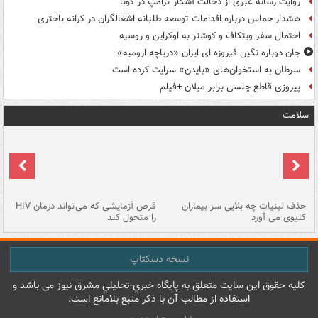
روایت رسانه عبری از دخالت آشکار ترامپ در کوبا
هشدار حماس درباره اقدامات توسعه طلبانه اشغالگران در کرانه باختری
احتمال سفر ویتکاف و کوشنر به اوکراین و روسیه
جان دوباره نگین فیروزه ای ایران «دریاچه ارومیه»
سرطان به استخوان‌های «بایدن» سرایت کرده است
پیروزی قاطع چلسی برابر میلان +فیلم
سلامت
حذف لبنیات چه بلایی سر بیماران
قرص آزمایشی که می‌تواند درمان HIV
عل
کلیوی می آورد
را متحول کند
قل
نسخه دسکتاپ
کليه حقوق اين سايت متعلق به پایگاه خبري-تحليلي مشرق نيوز می باشد و
استفاده از مطالب آن با ذکر منبع بلامانع است.