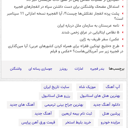
استدلال مضحک واشنگتن برای دست داشتن سپاه در انفجارهای فجیره
پشت پرده انفجار نفتکش‌ها چیست؟/ آیا الفجیره نسخه اماراتی 11 سپتامبر
است؟
نامه عربستان به سازمان ملل درباره ایران
۵ نظامی ایتالیایی در عراق زخمی شدند
عکس/ سفر ظریف به ژاپن
طرح «خلیج تونکینِ فقرا» برای همراه کردن کشورهای عربی/ آیا مین‌گذاری
در فجیره زیر سر آمریکایی‌هاست؟ +عکس و فیلم
برچسب‌ها
بندر فجیره
امارات
رویترز
جوسازی رسانه ای
واشنگتن
آپ آهنگ
موزیک شاه
سایت تاریخ ایران
بهترین هتل های استانبول
رزرو هتل استانبول
دانلود آهنگ جدید
بهترین جراح بینی ترمیمی
آهنگ های جدید
پرشین هتل
ثبت نام بیمه اربعین
آهنگ جدید
مزایده خودرو
خرید بلیط استخر
قیمت ورق آهن پرایس