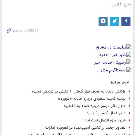
منبع: فارس
اخبار مرتبط
واکنش بغداد به هدف قرار گرفتن ۴ کشتی در نزدیکی فجیره
بیانیه کابینه سعودی درباره حادثه «فجیره»
اظهار نظر مرموز درباره حمله به الفجیره
عضو فعال "تیم ب" جا زد
شیوه ویژه انتقال نفت ایران
تصاویر جدید از کشتی آسیب‌دیده در الفجیره امارات
المیادین از عملیات نظامی یمن در عمق خاک عربستان خبر داد