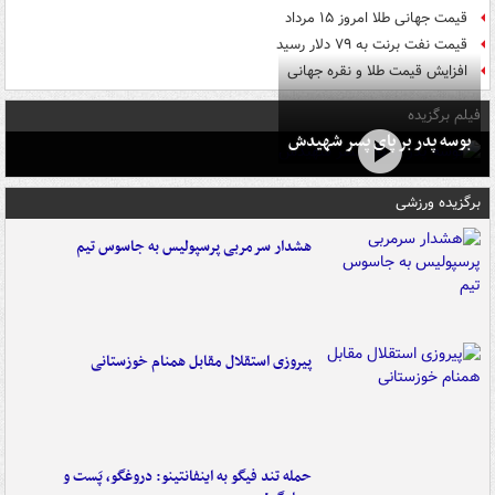
قیمت جهانی طلا امروز ۱۵ مرداد
قیمت نفت برنت به ۷۹ دلار رسید
افزایش قیمت طلا و نقره جهانی
فیلم برگزیده
بوسه‌ پدر بر پای پسر شهیدش
برگزیده ورزشی
هشدار سرمربی پرسپولیس به جاسوس تیم
پیروزی استقلال مقابل همنام خوزستانی
حمله تند فیگو به اینفانتینو: دروغگو، پَست‌ و