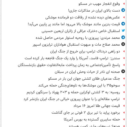
وقوع انفجار مهیب در مسکو
دست بالای ایران در مذاکرات جاری!
عکس‌های دیده نشده از رفاقت دو فرمانده‌ موشکی
قیمت بنزین مانند موشک بالا می‌رود اما مانند پر پایین می‌آید!
استقبال خاص دخترک عراقی از زائران اربعین حسینی
محمد مرندی: پیروزی با روحیه استوار مردمی حاصل شده
محمد صلاح مات و مبهوت استقبال هواداران ترابزون اسپور
دو راهی دردناک ترامپ برای خروج از جنگ ایران
سندرز: ترامپ فاسد، آمریکا را وارد یک جنگ فاجعه بار کرده است
پاسخ تأمین‌اجتماعی به زمان پرداخت مابه‌التفاوت حقوق بازنشستگان
صحنه ای نادر از حیات وحش ایران در سبلان
جنگ مدعیان طلای کشتی جهان این بار در مسکو
سوخو۳۵ با این موشک‌ها به ناوهای‌جنگی حمله می‌کند
روسیه: به ۳ کشتی اوکراین حمله و ۲۰۳ پهپاد را سرنگون کردیم
ترامپ مقاله‌ای را با عنوان پیروزی خیالی در جنگ ایران بازنشر کرد
قیمت جهانی طلا امروز ۱۶ مرداد
برخورد پراید با تیر برق ۲ فوتی بر جای گذاشت
حمله سایبری گسترده به بورس آمریکا
صنعا: نیروهای ما در کمین‌ هستند