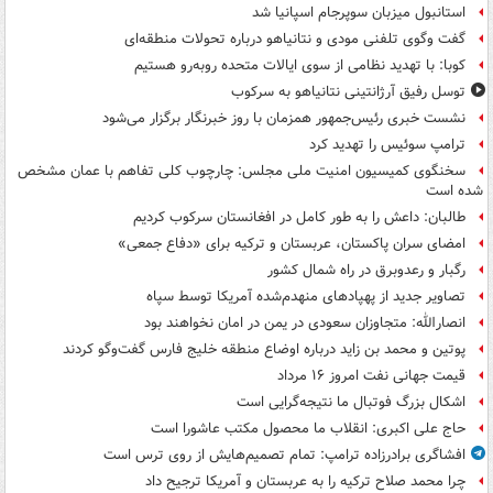
استانبول میزبان سوپرجام اسپانیا شد
گفت وگوی تلفنی مودی و نتانیاهو درباره تحولات منطقه‌ای
کوبا: با تهدید نظامی از سوی ایالات متحده روبه‌رو هستیم
توسل رفیق آرژانتینی نتانیاهو به سرکوب
نشست خبری رئیس‌جمهور همزمان با روز خبرنگار برگزار می‌شود
ترامپ سوئیس را تهدید کرد
سخنگوی کمیسیون امنیت ملی مجلس: چارچوب کلی تفاهم با عمان مشخص
شده است
طالبان: داعش را به طور کامل در افغانستان سرکوب کردیم
امضای سران پاکستان، عربستان و ترکیه برای «دفاع جمعی»
رگبار و رعدوبرق در راه شمال کشور
تصاویر جدید از پهپادهای منهدم‌شده آمریکا توسط سپاه
انصارالله: متجاوزان سعودی در یمن در امان نخواهند بود
پوتین و محمد بن زاید درباره اوضاع منطقه خلیج فارس گفت‌وگو کردند
قیمت جهانی نفت امروز ۱۶ مرداد
اشکال بزرگ فوتبال ما نتیجه‌گرایی است
حاج علی اکبری: انقلاب ما محصول مکتب عاشورا است
افشاگری برادرزاده ترامپ: تمام تصمیم‌هایش از روی ترس است
چرا محمد صلاح ترکیه را به عربستان و آمریکا ترجیح داد