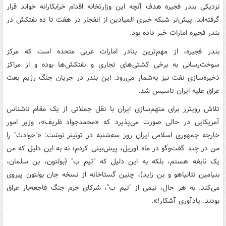
نزدیکی بندر فجیره هدف آنچه این وزارتخانه اقدام خرابکارانه خواند قرار
گرفته‌اند. پیش‌تر شبکه خبری المیادین از انفجار در هفت تا ده نفتکش در
بندر فجیره امارات خبر داده بود.
بندر فجیره، از مهم‌ترین بنادر امارات عربی متحده است که مرکز
سوخت‌رسانی به برخی کشتی‌های تجاری و نفتکش‌ها بوده و از مراکز
ذخیره‌سازی نفت نیز به‌شمار می‌رود. این بندر در جریان جنگ رژیم بعث
عراق علیه ایران تاسیس شد.
تلاش رویترز برای متهم‌سازی ایران با نقل جملاتی از یک مقام ناشناس
آمریکایی در حالی صورت می‌پذیرد که «محمدجواد ظریف»، وزیر امور
خارجه جمهوری اسلامی ایران روز سه‌شنبه در توئیتر نوشت: «"حوادث" را
من در چند گفت‌وگو در ماه آوریل، پیش‌بینی کردم؛ نه به این دلیل که من
یک نابغه هستم، بلکه به این دلیل که "تیم ب" (بولتون، بن سلمان،
بنیامین نتانیاهو و بن زاید)، چنین گستاخانه از نسخه جان بولتون پیروی
می‌کند. به هر حال، نیمی از "تیم ب"، شرکای جرم جنگ فاجعه‌بار عراق
بودند. یادآوری آشکار!».