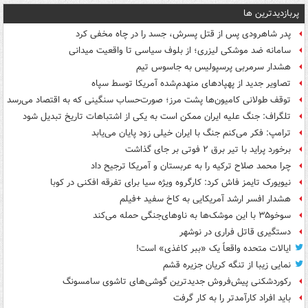
پربازدیدترین ها
پدر شاهرودی پس از قتل پسرش، جسد را در چاه مخفی کرد
سامانه ضد موشکی لیزری؛ از بلوف سیاسی تا واقعیت میدانی
هشدار سرمربی پرسپولیس به جاسوس تیم
تصاویر جدید از پهپادهای منهدم‌شده آمریکا توسط سپاه
توقف طولانی کامیون‌ها پشت مرز؛ صورت‌حساب سنگینی که به اقتصاد می‌رسد
تلگراف: جنگ علیه ایران ممکن است به یکی از اشتباهات تاریخ تبدیل شود
ترامپ: فکر می‌کنم جنگ با ایران خیلی زود پایان می‌یابد
برخورد پراید با تیر برق ۲ فوتی بر جای گذاشت
چرا محمد صلاح ترکیه را به عربستان و آمریکا ترجیح داد
نیویورک تایمز فاش کرد: کارگروه ویژه سیا برای تفرقه افکنی در کوبا
هشدار افسر ارشد آمریکایی به کاخ سفید +فیلم
سوخو۳۵ با این موشک‌ها به ناوهای‌جنگی حمله می‌کند
دستگیری قاتل فراری در نوشهر
ایالات متحده واقعاً یک «ببر کاغذی» است!
نمایی زیبا از تنگه کریان جزیره قشم
رکوردشکنی پیش‌فروش جدیدترین گوشی‌های تاشوی سامسونگ
باید افراد کارآمدتر را به کار گرفت