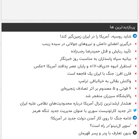
پربازدیدترین ها
شاید روسیه، آمریکا را در ایران زمین‌گیر کند!
درگیری اعضای داعش و نیروهای جولانی در سیده زینب
تأیید ربایش و قتل حمیدرضا رجب‌زاده
بیانیه سپاه پاسداران به مناسبت روز خبرنگار
استقرار انبوه «دی‌اف‑۱۷» و پایان عصر پدافند آمریکا +عکس
فارن افرز: جنگ با ایران یک فاجعه است
واکنش بقائی به خیالبافی ترامپ
۶ فوتی و ۵ مصدوم بر اثر تصادف زنجیره‌ای
پالایشگاه سیزران منفجر شد
هشدار ارشدترین ژنرال آمریکا درباره محدودیت‌های نظامی علیه ایران
اثر جدید کارتونیست سوری با عنوان مدیریت جدید تنگه هرمز
ادامه جنگ تا روی کار آمدن دولت جدید در آمریکا!
"سوپر ال‌نینو"در راه است؟
بدون تعارف با پدر و پسر قهرمان