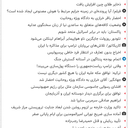
ذخایر طلای چین افزایش یافت
فیلم/ آیا پرونده‌ای در زمینه جرایم مرتبط با هوش مصنوعی ایجاد شده است؟
احضار باقر خرازی به دادگاه ویژه روحانیت
وضعیت کافه‌های متعلق به ساعدی نیا از زبان سخنگوی عدلیه
پاکستان: باید در برابر اسرائیل متحد شویم
تئودور روزولت جایگزین ناو هواپیمابر آبراهام لینکلن می‌شود
کاریکاتور/ تلاش‌های بی‌پایان ترامپ برای مذاکره با ایران
اخراج بدون تعارف در انتظار فرد خاطی پرسپولیس
اتمام بودجه پنتاگون در آستانه گسترش جنگ
وقتی ترامپ ریاست‌جمهوری را دستگاه پول‌سازی می‌بیند!
ترکیه: توافق مکه علیه ایران یا هیچ کشور دیگری نیست
جهانگیر: آقای خرازی به دادگاه ویژه روحانیت احضار شد
افشای رسوایی جاسوسی سازمان ملل برای رژیم صهیونیستی
توافق برای برگزاری دیدار دوستانه ایران و آذربایجان
ابراهیم صادقی سرمربی سایپا شد
تاکید وزارت خارجه بر لزوم روشن شدن ابعاد جنایت تروریستی مراز شریف
آماده سازی ضریح نورانی امیرالمومنین برای ایام پایانی صفر
تأیید ربایش و قتل حمیدرضا رجب‌زاده
آخرین وضعیت پرونده ساعدی‌نیا