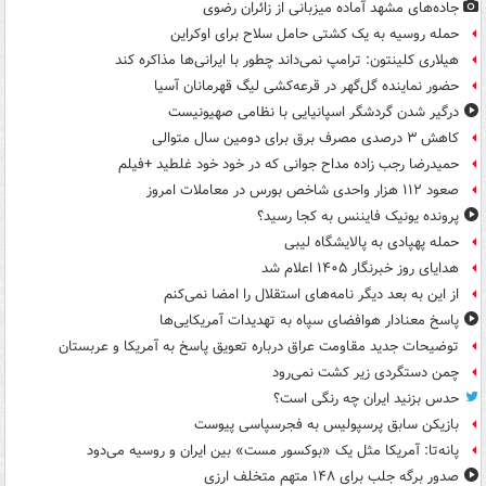
جاده‌های مشهد آماده میزبانی از زائران رضوی
حمله روسیه به یک کشتی حامل سلاح برای اوکراین
هیلاری کلینتون: ترامپ نمی‌داند چطور با ایرانی‌ها مذاکره کند
حضور نماینده گل‌گهر در قرعه‌کشی لیگ قهرمانان آسیا
درگیر شدن گردشگر اسپانیایی با نظامی صهیونیست
کاهش ۳ درصدی مصرف برق برای دومین سال متوالی
حمیدرضا رجب زاده مداح جوانی که در خود خود غلطید +فیلم
صعود ۱۱۲ هزار واحدی شاخص بورس در معاملات امروز
پرونده یونیک فایننس به کجا رسید؟
حمله پهپادی به پالایشگاه لیبی
هدایای روز خبرنگار ۱۴۰۵ اعلام شد
از این به بعد دیگر نامه‌های استقلال را امضا نمی‌کنم
پاسخ معنادار هوافضای سپاه به تهدیدات آمریکایی‌ها
توضیحات جدید مقاومت عراق درباره تعویق پاسخ به آمریکا و عربستان
چمن دستگردی زیر کشت نمی‌رود
حدس بزنید ایران چه رنگی است؟
بازیکن سابق پرسپولیس به فجرسپاسی پیوست
پانه‌تا: آمریکا مثل یک «بوکسور مست» بین ایران و روسیه می‌دود
صدور برگه جلب برای ۱۴۸ متهم متخلف ارزی