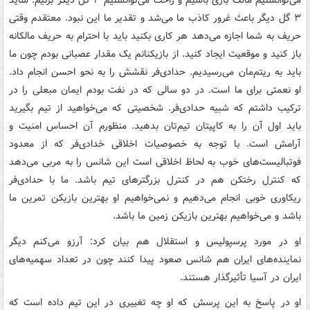
می‌توانستیم مالک بازی باشیم و راحت می‌توانستیم ۳ گل دیگر بزنیم. شاید
۳ گل دیگر باعث غرور کاذب ما می‌شد و تقدیر ما این نبود. معتقدم وقتی
حریف به شما اجازه می‌دهد هر کاری بکنید باید با احترام به حریف مالکانه
باز کنید و موقعیت ایجاد کنید. از بازیکنانم یک مقدار عصبانی بودم چون ما
باید به
ریتم‌مان
می‌رسیدیم. حدادی‌فر نقشش را به نحو احسن انجام داد.
او نعمتی برای ما است. در دو سالی که در نفت بودم ایمان
مبعلی
را در
ترکیب داشتم که شبیه حدادی‌فر. شخصیتی که می‌خواهید از تیم بگیرید
باید اول آن را به کاپیتان تیم‌تان بدهید. منظورم آن احساس امنیت و
آرامش است. با توجه به خصوصیات اخلاقی خدادی‌فر که از معدود
فوتبالیست‌های خوب به لحاظ اخلاقی است این شانس را به مربی می‌دهد
که کنترل رختکن هم در کنترل بزرگترهای تیم باشد. ما با حدادی‌فر
ریکاوری خوبی انجام می‌دهیم و نمی‌خواهیم او بهترین بازیکن تمرین ما
باشد و می‌خواهیم بهترین بازیکن زمین ما باشد.
او در مورد پرسپولیس و استقلال هم بیان کرد: آرزو می‌کنم دیگر
نماینده‌های ایران هم شانس صعود پیدا کنند چون در تعداد سهمیه‌های
ایران در آسیا تأثیرگذار هستند.
او در پاسخ به این پرسش که او چه تغییری در این تیم داده است که