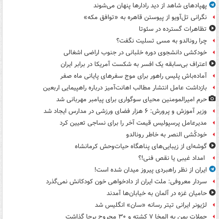
پهپادهای شاهد از دید رادارها پنهان می‌شوند
نگرانی تل‌آویو از پیوستن قاهره به «توافق مکه»
تظاهرات گسترده در سئوتا
چرا رونالدو به مسی تسلیت نگفت؟
خودکشی دانشجوی دوره خلبانی در جنوب اراضی اشغالی
اعتراف بی‌سابقه یک افسر به شکست آمریکا در برابر ایران
آماده‌باش پلیس راهور برای موج سفرهای پایانی ماه صفر
بازداشت عامل انتشار مطالب اهانت‌آمیز درباره راهپیمایی اربعین
حرم امیرالمومنین محیای سوگواری برای پیامبر مهربانی شد
وزیر آموزش و پرورش: ۶ هزار فضای ورزشی در مدارس ایجاد شد
مدیرعامل پرسپولیس قیمت آخر را برای نساجی تعیین کرد
خودکُشی النصر به خاطر رونالدو
گوشه‌ای از زیبایی‌های پناهگاه‌ حیات‌وحش کرمانشاه
امداد غیبی یا نقص فنی!؟
ایران از نظر راهبردی پیروز میدان شده است!
سردار معروفی: ملت ایران از دادخواهی خون کودکانش نمی‌گذرد
حامیان غزه در آلمان به خیابان‌ها آمدند
لژیونر ایرانی تیتر رسانه «سان» انگلیس شد
حملات یمن به المخا ۷ کشته و ۳۰ مجروح برجا گذاشت