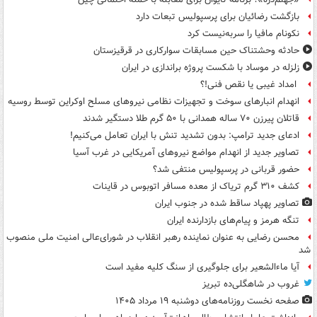
بازگشت رضائیان برای پرسپولیس تبعات دارد
نکونام مافیا را سربه‌نیست کرد
حادثه وحشتناک حین مسابقات سوارکاری در قرقیزستان
زلزله در موساد با شکست پروژه براندازی در ایران
امداد غیبی یا نقص فنی!؟
انهدام انبارهای سوخت و تجهیزات نظامی نیروهای مسلح اوکراین توسط روسیه
قاتلان پیرزن ۷۰ ساله همدانی با ۵۰ گرم طلا دستگیر شدند
ادعای جدید ترامپ: بدون تشدید تنش با ایران تعامل می‌کنیم!
تصاویر جدید از انهدام مواضع نیروهای آمریکایی در غرب آسیا
حضور قربانی در پرسپولیس منتفی شد؟
کشف ۳۱۰ گرم تریاک از معده مسافر اتوبوس در قاینات
تصاویر پهپاد ساقط شده در جنوب ایران
تنگه هرمز و پیام‌های بازدارنده ایران
محسن رضایی به عنوان نماینده رهبر انقلاب در شورای‌عالی امنیت ملی منصوب
شد
آیا ماءالشعیر برای جلوگیری از سنگ کلیه مفید است
غروب در شاهگلی‌ده تبریز
صفحه نخست روزنامه‌های دوشنبه ۱۹ مرداد ۱۴۰۵