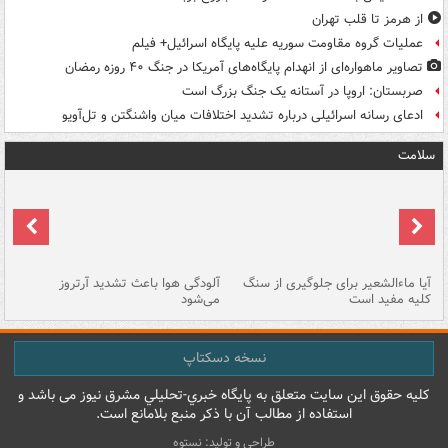
از هرمز تا قلب تهران
عملیات گروه مقاومت سوریه علیه پایگاه اسرائیل+ فیلم
تصاویر ماهواره‌ای از انهدام پایگاه‌های آمریکا در جنگ ۴۰ روزه رمضان
صربستان: اروپا در آستانه یک جنگ بزرگ است
ادعای رسانه اسرائیلی درباره تشدید اختلافات میان واشنگتن و تل‌آویو
سلامت
آیا ماءالشعیر برای جلوگیری از سنگ
آلودگی هوا باعث تشدید آرتروز
حذ
کلیه مفید است
می‌شود
کل
نسخه دسکتاپ
کليه حقوق اين سايت متعلق به پایگاه خبري-تحليلي مشرق نيوز می باشد و
استفاده از مطالب آن با ذکر منبع بلامانع است.
طراحی و تولید: نستوه