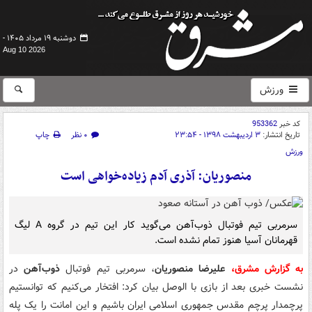
دوشنبه ۱۹ مرداد ۱۴۰۵ -
Aug 10 2026
ورزش
کد خبر
953362
تاریخ انتشار:
۳ اردیبهشت ۱۳۹۸ - ۲۳:۵۴
۰ نظر
چاپ
ورزش
منصوریان: آذری آدم زیاده‌خواهی است
سرمربی تیم فوتبال ذوب‌آهن می‌گوید کار این تیم در گروه A لیگ
قهرمانان آسیا هنوز تمام نشده است.
به گزارش مشرق،
علیرضا منصوریان
، سرمربی تیم فوتبال
ذوب‌آهن
در
نشست خبری بعد از بازی با
الوصل
بیان کرد: افتخار می‌کنیم که توانستیم
پرچمدار پرچم مقدس جمهوری اسلامی ایران باشیم و این امانت را یک پله