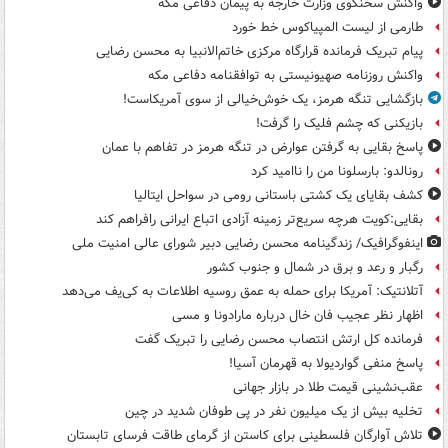
واکنش سخنگوی وزارت خارجه به پیمان دفاعی مکه
طارمی از لیست المپیاکوس خط خورد
پیام تبریک فرمانده قرارگاه مرکزی خاتم‌الانبیا به محسن رضایی
واکنش روزنامه صهیونیستی به توافقنامه دفاعی مکه
بازگشایی تنگه هرمز، یک خوش‌خیالی از سوی آمریکاست!
بازیکنی که چشم فلیک را گرفت!
پاسخ بقایی به گرفتن عوارض در تنگه هرمز در تفاهم با عمان
رونالدو: بارسلونا من را ناامید کرد
کشف بقایای یک کشتی باستانی رومی در سواحل ایتالیا
بقایی:کویت هرچه سریع‌تر زمینه آزادی اتباع ایرانی رافراهم کند
اینفوگرافیک/ زندگینامه محسن رضایی دبیر شورای عالی امنیت‌ ملی
رگبار و رعد و برق در شمال و جنوب کشور
آتلانتیک: آمریکا برای حمله به عمق روسیه اطلاعات به کی‌یف می‌دهد
اظهار نظر عجیب فان خال درباره مارادونا و مسی
فرمانده کل ارتش انتصاب محسن رضایی را تبریک گفت
پاسخ منفی گواردیولا به قهرمان آسیا!
عقب‌نشینی قیمت طلا در بازار جهانی
تخلیه بیش از یک میلیون نفر در پی طوفان شدید در چین
تلاش آوارگان فلسطینی برای کاستن از گرمای طاقت فرسای تابستان