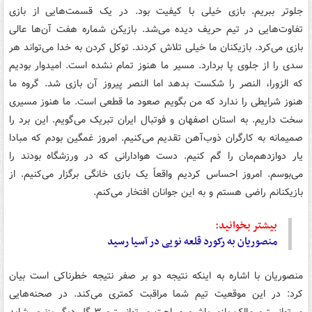
جلوتر ببریم. بازی خیلی با کیفیت بود. در یک قسمت‌هایی از بازی
تفاوت‌هایی در تیم حریف دیده می‌شد. بازیکن شماره هفت آن‌ها عالی
بازی می‌کرد. بازیکنان ما خیلی تلاش کردند. توکل کردن به خدا می‌تواند هر
سدی را از جلوی پا بردارد. مسیر ما هنوز تمام نشده است. امیدوار بودیم
که
الزورا
، النصر را شکست بدهد اما النصر پیروز آن بازی شد. گروه ما
هنوز شرایطی را ندارد که من بگویم صعود ما قطعی است. ما هنوز مسیری
سخت داریم. به استان اصفهان و فوتبال ایران تبریک می‌گویم. این برد را
صمیمانه به کارگران ذوب‌آهن تقدیم می‌کنیم. امروز غمگین بودم که مبادا
یار
دوازدهم‌مان
را گم کنیم. دست هوادارانی که در ورزشگاه بودند را
می‌بوسم. امروز احساس کردیم واقعاً یک بازی خانگی برگزار می‌کنیم. از
بازیکنانم راضی هستم و به این جوانان افتخار می‌کنم.
بیشتر بخوانید:
منصوریان به رکورد قلعه نویی در آسیا رسید
منصوریان با اشاره به اینکه نتیجه دو بر صفر نتیجه خطرناکی است بیان
کرد: در این موقعیت تیم شما مراقبت کمتری می‌کند. در صحنه‌هایی