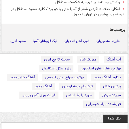
واکنش رسانه‌های عرب به شکست استقلال
امکان حذف شاگردان شفر از آسیا حتی با دو برد!/ کلید صعود استقلال در
دوحه، پرسپولیس در تهران +جدول
برچسب‌ها
علیرضا منصوریان
ذوب آهن اصفهان
لیگ قهرمانان آسیا
سعید آذری
آپ آهنگ
موزیک شاه
سایت تاریخ ایران
بهترین هتل های استانبول
رزرو هتل استانبول
دانلود آهنگ جدید
بهترین جراح بینی ترمیمی
آهنگ های جدید
پرشین هتل
ثبت نام بیمه اربعین
آهنگ جدید
مزایده خودرو
خرید بلیط استخر
قیمت ورق آهن پرایس
فروشنده مواد شیمیایی
نظر شما