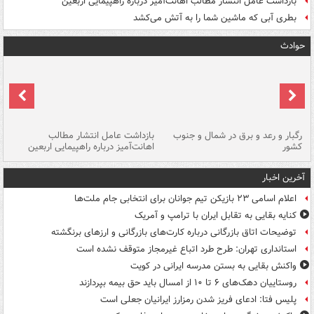
بازداشت عامل انتشار مطالب اهانت‌آمیز درباره راهپیمایی اربعین
بطری آبی که ماشین شما را به آتش می‌کشد
حوادث
رگبار و رعد و برق در شمال و جنوب
بازداشت عامل انتشار مطالب
کشور
اهانت‌آمیز درباره راهپیمایی اربعین
گر
آخرین اخبار
اعلام اسامی ۲۳ بازیکن تیم جوانان برای انتخابی جام ملت‌ها
کنایه بقایی به تقابل ایران با ترامپ و آمریک
توضیحات اتاق بازرگانی درباره کارت‌های بازرگانی و ارزهای برنگشته
استانداری تهران: طرح طرد اتباع غیرمجاز متوقف نشده است
واکنش بقایی به بستن مدرسه ایرانی در کویت
روستاییان دهک‌های ۶ تا ۱۰ از امسال باید حق بیمه بپردازند
پلیس فتا: ادعای فریز شدن رمزارز ایرانیان جعلی است