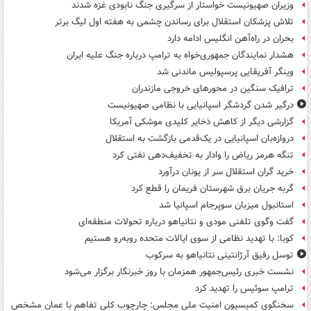
وزیران صهیونیست خواستار از سرگیری جنگ نابودی غزه شدند
تلاش پزشکان استقلال برای رساندن چشمی به هفته اول لیگ برتر
بحران در راه‌آهن انگلیس ادامه دارد
هشدار نمایندگان جمهوری‌خواه به ترامپ درباره جنگ علیه ایران
وینگر آفریقایی پرسپولیس ماندنی شد
ترافیک سنگین در محورهای خروجی مازندران
درگیر شدن گردشگر اسپانیایی با نظامی صهیونیست
گزارشی دیگر از کاهش ذخایر کلیدی موشکی آمریکا
دروازه‌بان اسپانیایی در یک‌قدمی بازگشت به استقلال
تنگه هرمز ریاض را وادار به تخفیف‌دهی نفتی کرد
خرید گران استقلال سر از یونان درآورد
گربه جریان برق شهرستان فریمان را قطع کرد
استانبول میزبان سوپرجام اسپانیا شد
گفت وگوی تلفنی مودی و نتانیاهو درباره تحولات منطقه‌ای
کوبا: با تهدید نظامی از سوی ایالات متحده روبه‌رو هستیم
توسل رفیق آرژانتینی نتانیاهو به سرکوب
نشست خبری رئیس‌جمهور همزمان با روز خبرنگار برگزار می‌شود
ترامپ سوئیس را تهدید کرد
سخنگوی کمیسیون امنیت ملی مجلس: چارچوب کلی تفاهم با عمان مشخص