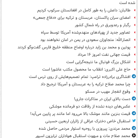
شده است
طالبان: داعش را به طور کامل در افغانستان سرکوب کردیم
امضای سران پاکستان، عربستان و ترکیه برای «دفاع جمعی»
رگبار و رعدوبرق در راه شمال کشور
تصاویر جدید از پهپادهای منهدم‌شده آمریکا توسط سپاه
انصارالله: متجاوزان سعودی در یمن در امان نخواهند بود
پوتین و محمد بن زاید درباره اوضاع منطقه خلیج فارس گفت‌وگو کردند
قیمت جهانی نفت امروز ۱۶ مرداد
اشکال بزرگ فوتبال ما نتیجه‌گرایی است
حاج علی اکبری: انقلاب ما محصول مکتب عاشورا است
افشاگری برادرزاده ترامپ: تمام تصمیم‌هایش از روی ترس است
چرا محمد صلاح ترکیه را به عربستان و آمریکا ترجیح داد
وقوع انفجار مهیب در مسکو
دست بالای ایران در مذاکرات جاری!
عکس‌های دیده نشده از رفاقت دو فرمانده‌ موشکی
قیمت بنزین مانند موشک بالا می‌رود اما مانند پر پایین می‌آید!
استقبال خاص دخترک عراقی از زائران اربعین حسینی
محمد مرندی: پیروزی با روحیه استوار مردمی حاصل شده
محمد صلاح مات و مبهوت استقبال هواداران ترابزون اسپور