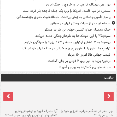
دو راهی دردناک ترامپ برای خروج از جنگ ایران
سندرز: ترامپ فاسد، آمریکا را وارد یک جنگ فاجعه بار کرده است
پاسخ تأمین‌اجتماعی به زمان پرداخت مابه‌التفاوت حقوق بازنشستگان
صحنه ای نادر از حیات وحش ایران در سبلان
جنگ مدعیان طلای کشتی جهان این بار در مسکو
سوخو۳۵ با این موشک‌ها به ناوهای‌جنگی حمله می‌کند
روسیه: به ۳ کشتی اوکراین حمله و ۲۰۳ پهپاد را سرنگون کردیم
ترامپ مقاله‌ای را با عنوان پیروزی خیالی در جنگ ایران بازنشر کرد
قیمت جهانی طلا امروز ۱۶ مرداد
برخورد پراید با تیر برق ۲ فوتی بر جای گذاشت
حمله سایبری گسترده به بورس آمریکا
سلامت
ت
چرا مغز در هنگام خواب، انرژی خود را
آیا مصرف قهوه و نوشیدنی‌های
چر
خالی می‌کند؟
کافئین‌دار در دوران بارداری مجاز است؟
می