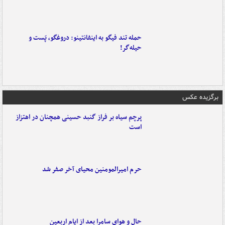
حمله تند فیگو به اینفانتینو: دروغگو، پَست‌ و
حیله‌گر!
برگزیده عکس
پرچم سیاه بر فراز گنبد حسینی همچنان در اهتزاز
است
حرم امیرالمومنین محیای آخر صفر شد
حال و هوای سامرا بعد از ایام اربعین