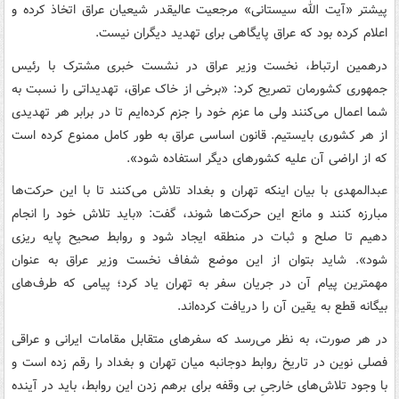
پیشتر «آیت الله سیستانی» مرجعیت عالیقدر شیعیان عراق اتخاذ کرده و
اعلام کرده بود که عراق پایگاهی برای تهدید دیگران نیست.
درهمین ارتباط، نخست وزیر عراق در نشست خبری مشترک با رئیس
جمهوری کشورمان تصریح کرد: «برخی از خاک عراق، تهدیداتی را نسبت به
شما اعمال می‌کنند ولی ما عزم خود را جزم کرده‌ایم تا در برابر هر تهدیدی
از هر کشوری بایستیم. قانون اساسی عراق به طور کامل ممنوع کرده است
که از اراضی آن علیه کشورهای دیگر استفاده شود».
عبدالمهدی با بیان اینکه تهران و بغداد تلاش می‌کنند تا با این حرکت‌ها
مبارزه کنند و مانع این حرکت‌ها شوند، گفت: «باید تلاش خود را انجام
دهیم تا صلح و ثبات در منطقه ایجاد شود و روابط صحیح پایه ریزی
شود». شاید بتوان از این موضع شفاف نخست وزیر عراق به عنوان
مهمترین پیام آن در جریان سفر به تهران یاد کرد؛ پیامی که طرف‌های
بیگانه قطع به یقین آن را دریافت کرده‌اند.
در هر صورت، به نظر می‌رسد که سفرهای متقابل مقامات ایرانی و عراقی
فصلی نوین در تاریخ روابط دوجانبه میان تهران و بغداد را رقم زده است و
با وجود تلاش‌های خارجیِ بی وقفه برای برهم زدن این روابط، باید در آینده