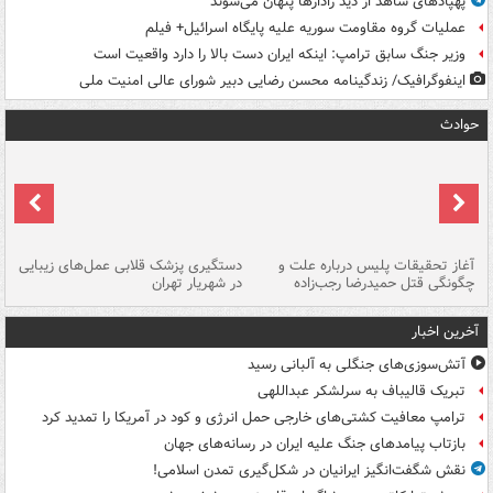
پهپادهای شاهد از دید رادارها پنهان می‌شوند
عملیات گروه مقاومت سوریه علیه پایگاه اسرائیل+ فیلم
وزیر جنگ سابق ترامپ: اینکه ایران دست بالا را دارد واقعیت است
اینفوگرافیک/ زندگینامه محسن رضایی دبیر شورای عالی امنیت‌ ملی
حوادث
آغاز تحقیقات پلیس درباره علت و
دستگیری پزشک قلابی عمل‌های زیبایی
هش
چگونگی قتل حمیدرضا رجب‌زاده
در شهریار تهران
ها
آخرین اخبار
آتش‌سوزی‌های جنگلی به آلبانی رسید
تبریک قالیباف به سرلشکر عبداللهی
ترامپ معافیت کشتی‌های خارجی حمل انرژی و کود در آمریکا را تمدید کرد
بازتاب پیامدهای جنگ علیه ایران در رسانه‌های جهان
نقش شگفت‌انگیز ایرانیان در شکل‌گیری تمدن اسلامی!