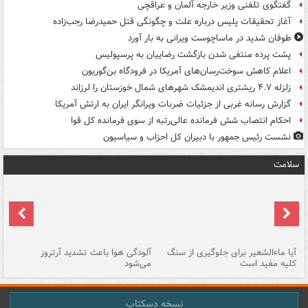
گفتگوی تلفنی وزیر خارجه آلمان و عراقچی
آغاز تحقیقات پلیس درباره علت و چگونگی قتل حمیدرضا رجب‌زاده
طوفان شدید در ماساچوست ویرانی به بار آورد
پشت پرده منتفی شدن بازگشت رضاییان به پرسپولیس
اعلام کاهش سوخت‌رسان‌های آمریکا در فرودگاه بن‌گوریون
زلزله ۴.۷ ریشتری اندیمشک شهرهای شمال خوزستان را لرزاند
گزارش رسانه غربی از جزئیات ضربات ویرانگر ایران به ارتش آمریکا
احکام انتصاب شش فرمانده عالی‌رتبه از سوی فرمانده کل قوا
نشست رئیس جمهور با دبیران کل احزاب و سیاسیون
سلامت
آیا ماءالشعیر برای جلوگیری از سنگ
آلودگی هوا باعث تشدید آرتروز
حذ
کلیه مفید است
می‌شود
کل
نسخه دسکتاپ