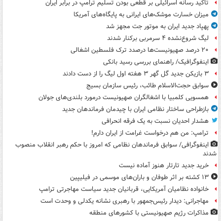
تاکید رسانه اسرائیلی بر قطعی بودن تسلیم ترامپ در برابر ایران
میزان خسارت موشک‌های ایرانی به پایگاه‌های آمریکا
پهپاد جدید ایران به موتور جت مجهز شد
لیگ شروع‌نشده ۴ سرمربی برکنار شدند
۲۰ درصد صهیونیست‌ها درصدد ترک فلسطین اشغالی
اینفوگرافیک/ راهنمای بررسی رسید بانکی
۳ بازیکن جدید گل گهر ۳ هفته اول لیگ را از دست دادند
سوابق حجت‌الاسلام طائب، رئیس سازمان بسیج
همسویی کلمبیا با اشغالگران صهیونیست درمورد بلندی‌های جولان
بازطراحی ساختار نظامی ایران با چیدمان فرماندهان جدید
هشدار احدیان نسبت به یک فرقه انحرافی
ترامپ: من هم درخواست غرامت از ایران دارم!
اینفوگرافی/ سوابق فرماندهان نظامی که امروز با حکم رهبر انقلاب منصوب
شدند
خرید جدید تارتار هنوز آماده نیست
۱۳ کشته بر اثر طوفان و باران‌های موسمی در فیلیپین
خانواده نظامیان آمریکایی، قربانیان جدید سیاست مهاجرتی ترامپ
مهاجرانی: دیدار رئیس‌جمهور با رهبری نشانه یکدلی و وحدت است
مذاکرات رژیم صهیونیستی با کشورهای منطقه