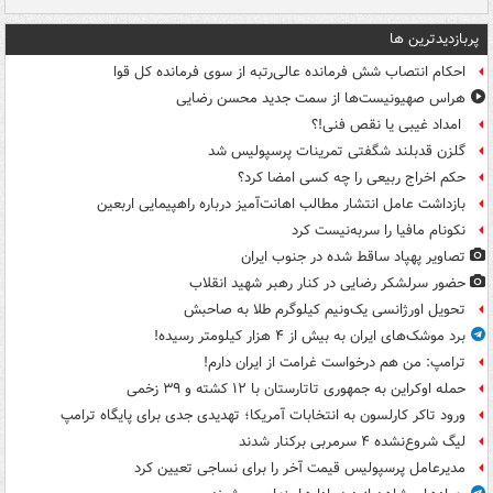
پربازدیدترین ها
احکام انتصاب شش فرمانده عالی‌رتبه از سوی فرمانده کل قوا
هراس صهیونیست‌ها از سمت جدید محسن رضایی
امداد غیبی یا نقص فنی!؟
گلزن قدبلند شگفتی تمرینات پرسپولیس شد
حکم اخراج ربیعی را چه کسی امضا کرد؟
بازداشت عامل انتشار مطالب اهانت‌آمیز درباره راهپیمایی اربعین
نکونام مافیا را سربه‌نیست کرد
تصاویر پهپاد ساقط شده در جنوب ایران
حضور سرلشکر رضایی در کنار رهبر شهید انقلاب
تحویل اورژانسی یک‌ونیم کیلوگرم طلا به صاحبش
برد موشک‌های ایران به بیش از ۴ هزار کیلومتر رسیده!
ترامپ: من هم درخواست غرامت از ایران دارم!
حمله اوکراین به جمهوری تاتارستان با ۱۲ کشته و ۳۹ زخمی
ورود تاکر کارلسون به انتخابات آمریکا؛ تهدیدی جدی برای پایگاه ترامپ
لیگ شروع‌نشده ۴ سرمربی برکنار شدند
مدیرعامل پرسپولیس قیمت آخر را برای نساجی تعیین کرد