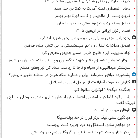
حریف تدارکاتی بعدی شاگردان قلعه‌نویی مشخص شد
ذخایر اضطراری نفت آمریکا به کمترین حد رسید
تاریبو وست: از مالدینی و کاستاکورتا بهتر بودم
تجاوز مجدد رژیم صهیونیستی به جنوب لبنان
تعداد زائران ایرانی در اربعین ۱۴۰۵
رجزخوانی مهدی رسولی در خونخواهی رهبر شهید انقلاب
تعویق مذاکرات لبنان و رژیم صهیونیستی در پی تنش میان طرفین
نهاد مدیریت آبراه خلیج فارس مسیر جدیدی معرفی کرد
سردار عظمایی؛ همرزم دلاور شهید تنگسیری و پاسدار حاکمیت ایران بر هرمز
سرلشکر عبداللهی؛ از سپاه و ناجا تا ریاست ستاد کل نیروهای مسلح
پشت‌پرده توافق محرمانه ایران و عمان؛ تنگه هرمز در آستانه تغییر تاریخی؟
گزارش یدیعوت آحارانوت از عوامل ایران در اسرائیل
جنگنده میگ-۲۹ اوکراین سقوط کرد
رئیس قوه قضا در پیام‌هایی انتصاب‌ فرماندهان عالی‌رتبه در نیروهای مسلح را
تبریک گفت
طوفان مهیب در امارات
میانگین سنی لیگ برتر ایران در حد بوندسلیگا
دو مهاجم سابق استقلال به تیم جزیره قشم پیوستند
پیکر هزار و ۷۰۰ شهید فلسطینی در گروگان رژیم صهیونیستی