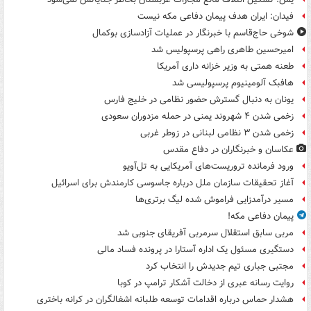
فیدان: ایران هدف پیمان دفاعی مکه نیست
شوخی حاج‌قاسم با خبرنگار در عملیات آزادسازی بوکمال
امیرحسین طاهری راهی پرسپولیس شد
طعنه همتی به وزیر خزانه داری آمریکا
هافبک آلومینیوم پرسپولیسی شد
یونان به دنبال گسترش حضور نظامی در خلیج فارس
زخمی شدن ۴ شهروند یمنی در حمله مزدوران سعودی
زخمی شدن ۳ نظامی لبنانی در زوطر غربی
عکاسان و خبرنگاران در دفاع مقدس
ورود فرمانده تروریست‌های آمریکایی به تل‌آویو
آغاز تحقیقات سازمان ملل درباره جاسوسی کارمندش برای اسرائیل
مسیر درآمدزایی فراموش شده لیگ برتری‌ها
پیمان دفاعی مکه!
مربی سابق استقلال سرمربی آفریقای جنوبی شد
دستگیری مسئول یک اداره آستارا در پرونده فساد مالی
مجتبی جباری تیم جدیدش را انتخاب کرد
روایت رسانه عبری از دخالت آشکار ترامپ در کوبا
هشدار حماس درباره اقدامات توسعه طلبانه اشغالگران در کرانه باختری