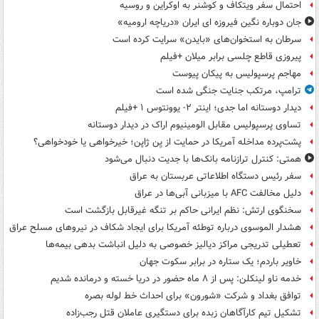
احتمال سفر ویتکاف و کوشنر به اوکراین و روسیه
جان دوباره نگین فیروزه ای ایران «دریاچه ارومیه»
سرطان به استخوان‌های «بایدن» سرایت کرده است
پیروزی قاطع چلسی برابر میلان +فیلم
مهاجم پرسپولیس به پیکان پیوست
ترامپ، مرتکب جنایت جنگی شده است
دیدار دوستانه اما جدی؛ اینتر ۲- یوونتوس ۱ +فیلم
تساوی پرسپولیس مقابل الومینیوم اراک در دیدار دوستانه
پشت‌پرده مداخله آمریکا در حمایت از یِن ژاپن؛ خیرخواهی یا خودخواهی؟
همتی: کنترل ترازنامه بانک‌ها با جدیت دنبال می‌شود
سفر رئیس دستگاه اطلاعاتی عربستان به عراق
دلیل مخالفت AFC با میزبانی آبی‌ها در عراق
سخنگوی ارتش: نظم ایرانی حاکم بر تنگه غیرقابل بازگشت است
هشدار الموسوی درباره توطئه آمریکا برای ایجاد شکاف در نیروهای مسلح عراق
تعطیلی تدریجی مراکز دیالیز خصوصی به دلیل انباشت بدهی بیمه‌ها
خاویر باردم؛ یک ستاره در برابر سکوت جهان
خدمه ناو لینکلن: پس از ۸ ماه حضور در دریا خسته و درمانده‌ شدیم
توافق بغداد و شرکت «شورون» برای احداث خط لوله بصره
تشکیل تیم کارآگاهان زبده برای دستگیری عاملان قتل رجب‌زاده