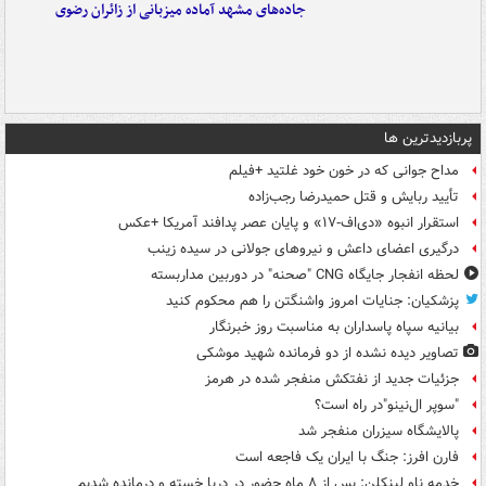
جاده‌های مشهد آماده میزبانی از زائران رضوی
پربازدیدترین ها
مداح جوانی که در خون خود غلتید +فیلم
تأیید ربایش و قتل حمیدرضا رجب‌زاده
استقرار انبوه «دی‌اف‑۱۷» و پایان عصر پدافند آمریکا +عکس
درگیری اعضای داعش و نیروهای جولانی در سیده زینب
لحظه انفجار جایگاه CNG "صحنه" در دوربین مداربسته
پزشکیان: جنایات امروز واشنگتن را هم محکوم کنید
بیانیه سپاه پاسداران به مناسبت روز خبرنگار
تصاویر دیده‌ نشده از دو فرمانده شهید موشکی
جزئیات جدید از نفتکش منفجر شده در هرمز
"سوپر ال‌نینو"در راه است؟
پالایشگاه سیزران منفجر شد
فارن افرز: جنگ با ایران یک فاجعه است
خدمه ناو لینکلن: پس از ۸ ماه حضور در دریا خسته و درمانده‌ شدیم