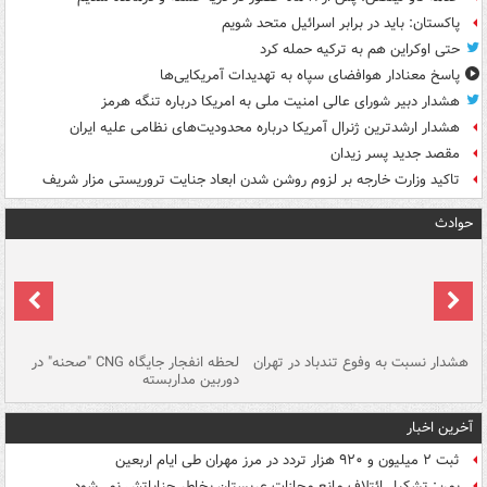
پاکستان: باید در برابر اسرائیل متحد شویم
حتی اوکراین هم به ترکیه حمله کرد
پاسخ معنادار هوافضای سپاه به تهدیدات آمریکایی‌ها
هشدار دبیر شورای عالی امنیت ملی به امریکا درباره تنگه هرمز
هشدار ارشدترین ژنرال آمریکا درباره محدودیت‌های نظامی علیه ایران
مقصد جدید پسر زیدان
تاکید وزارت خارجه بر لزوم روشن شدن ابعاد جنایت تروریستی مزار شریف
حوادث
ای
هشدار نسبت به وفوع تندباد در تهران
لحظه انفجار جایگاه CNG "صحنه" در
دس
دوربین مداربسته
ات
آخرین اخبار
ثبت ۲ میلیون و ۹۲۰ هزار تردد در مرز مهران طی ایام اربعین
یمن: تشکیل ائتلاف مانع مجازات عربستان بخاطر جنایاتش نمی‌شود