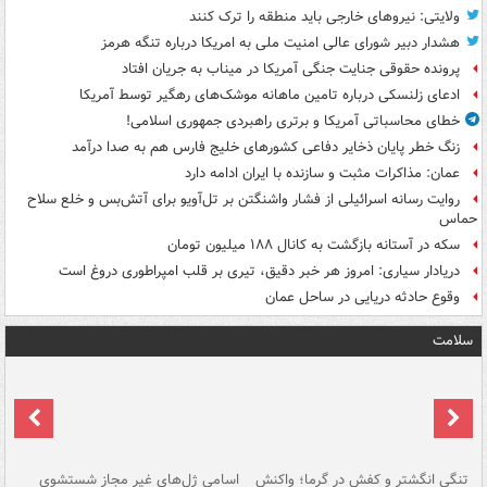
ولایتی: نیروهای خارجی باید منطقه را ترک کنند
هشدار دبیر شورای عالی امنیت ملی به امریکا درباره تنگه هرمز
پرونده حقوقی جنایت جنگی آمریکا در میناب به جریان افتاد
ادعای زلنسکی درباره تامین ماهانه موشک‌های رهگیر توسط آمریکا
خطای محاسباتی آمریکا و برتری راهبردی جمهوری اسلامی!
زنگ خطر پایان ذخایر دفاعی کشورهای خلیج فارس هم به صدا درآمد
عمان: مذاکرات مثبت و سازنده با ایران ادامه دارد
روایت رسانه اسرائیلی از فشار واشنگتن بر تل‌آویو برای آتش‌بس و خلع سلاح
حماس
سکه در آستانه بازگشت به کانال ۱۸۸ میلیون تومان
دریادار سیاری: امروز هر خبر دقیق، تیری بر قلب امپراطوری دروغ است
وقوع حادثه دریایی در ساحل عمان
سلامت
تنگی انگشتر و کفش در گرما؛ واکنش
اسامی ژل‌های غیر مجاز شستشوی
مر