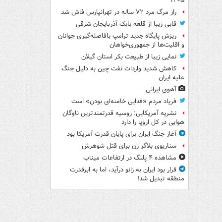
۱۴۰۵
راز مرگ مرد ۷۲ ساله در تهرانپارس فاش شد
قابی زیبا از قلعه بابک آذربایجان شرقی
ریزش پایگاه جدید ترامپ بافاصله‌گیری جوانان
و اقلیت‌ها از جمهوری‌خواهان
نمایی زیبا از طبیعت بکر استان گیلان
کاهش شدید واردات نفت چین به دلیل جنگ
علیه ایران
آهوی ایرانی
فریاد مردم «فدایی خامنه‌ای بودن» است
نشریه آمریکایی: روسیه قدرتمندترین ناوگان
هوایی در کل اروپا را دارد
آغاز جنگ ایران برای پایان قدرت آمریکا بود
سناریوی بلاگر زن برای قتل شوهرش
مشاهده ۴ پلنگ در ارتفاعات میناب
قرار بود ایران به زانو درآید، اما به ابرقدرت
منطقه تبدیل شد!