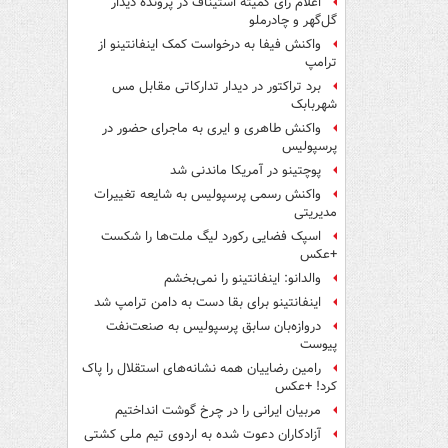
اعلام رای کمیته استیناف در پرونده دیدار
گل‌گهر و چادرملو
واکنش فیفا به درخواست کمک اینفانتینو از
ترامپ
برد تراکتور در دیدار تدارکاتی مقابل مس
شهربابک
واکنش طاهری و ایری به ماجرای حضور در
پرسپولیس
پوچتینو در آمریکا ماندنی شد
واکنش رسمی پرسپولیس به شایعه تغییرات
مدیریتی
اسپک فضایی رکورد لیگ ملت‌ها را شکست
+عکس
والدانو: اینفانتینو را نمی‌بخشم
اینفانتینو برای بقا دست به دامن ترامپ شد
دروازه‌بان سابق پرسپولیس به صنعت‌نفت
پیوست
رامین رضاییان همه نشانه‌های استقلال را پاک
کرد! +عکس
مربیان ایرانی را در چرخ گوشت انداختیم
آزادکاران دعوت شده به اردوی تیم ملی کشتی