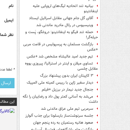
نام
بیانیه تند اتحادیه لیگ‌های اروپایی علیه
اینفانتینو
آقای گل جام جهانی مقابل اسرائیل ایستاد
ایمیل
وینیسیوس در رئال مادرید ماندنی شد
حمله تند فیگو به اینفانتینو: دروغگو، پَست‌ و
نظر شما 
حیله‌گر!
بازگشت مسلمان به پرسپولیس در قامت مربی
+عکس
تیم جدید امید عالیشاه مشخص شد +عکس
تساوی میلان و اینتر در استرالیا/ پیروزی یووه
مقابل چلسی
*
لطفا عدد م
۳ کاپیتان ایران بدون پیشنهاد بزرگ
دیدار سفیر ژاپن با رییس کمیته ملی المپیک
جنجال جدید نیمار در برزیل +فیلم
می‌شد به آسانی کمتر پول داد و رضاییان را نگه
این مطالب
داشت
سرمربی تیم ملی عراق ماندنی شد
جلسه سرنوشت‌ساز بارسلونا برای جذب آلوارز
صعود هانیه رستمیان به رده پنجم جهان
بازگشت جام باشگاههای فوتسال آسیا به