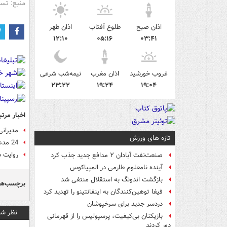
منبع: تس
اذان صبح
طلوع آفتاب
اذان ظهر
۱۲:۱۰
۰۵:۱۶
۰۳:۴۱
غروب خورشید
اذان مغرب
نیمه‌شب شرعی
۲۳:۲۲
۱۹:۲۴
۱۹:۰۴
اخبار مرتب
مدیرانی
تازه های ورزش
24 مدعی ریاست بسکتبال را بشناسید
روایت د
صنعت‌نفت آبادان ۲ مدافع جدید جذب کرد
آینده نامعلوم طارمی در المپیاکوس
بازگشت اندونگ به استقلال منتفی شد
برچسب‌ها
فیفا توهین‌کنندگان به اینفانتینو را تهدید کرد
دردسر جدید برای سرخپوشان
نظر شم
بازیکنان بی‌کیفیت، پرسپولیس را از قهرمانی
دور کردند