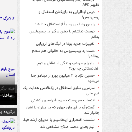
تقویم AFC
درس ایتالیایی‌ به بازیکنان استقلال و
پرسپولیس!
کالابرگ ۳ گروه شارژ شد
رامین رضاییان رسماً از استقلال جدا شد
دوست نداشتم با ذهن درگیر در پرسپولیس
بمانم
تغییرات جدید یوفا در لیگ‌های اروپایی
دست رد وینیسیوس به حقوقی هم سطح
رونالدو!
ماجرای خواهرخواندگی استقلال و تیم
افغانستانی چه بود؟
استان
حسین نژاد با ۲ میلیون یورو از دینامو جدا
می‌شود
سرمربی سابق استقلال در یک‌قدمی هدایت یک
فیلم برگزی
تیم ملی
صاعقه ج
انتصاب سرپرست دبیری فدراسیون کشتی
گفت‌وگو با قهرمان جهان که در مبارزه با اشرار
برگزیده و
جانباز شد
نشست اضطراری اینفانتینو با مدیران ارشد فیفا
تیم بعدی محمد صلاح مشخص شد