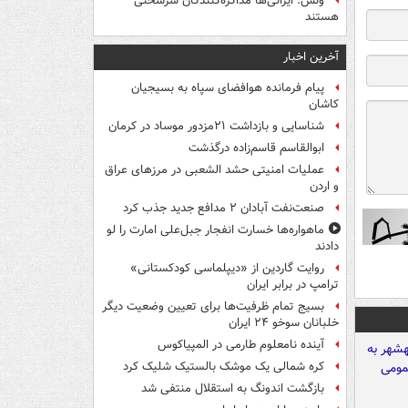
ونس: ایرانی‌ها مذاکره‌کنندگان سرسختی
هستند
آخرین اخبار
پیام فرمانده هوافضای سپاه به بسیجیان
کاشان
شناسایی و بازداشت ۲۱مزدور موساد در کرمان
ابوالقاسم قاسم‌زاده درگذشت
عملیات امنیتی حشد الشعبی در مرزهای عراق
و اردن
صنعت‌نفت آبادان ۲ مدافع جدید جذب کرد
ماهواره‌ها خسارت انفجار جبل‌علی امارت را لو
دادند
روایت گاردین از «دیپلماسی کودکستانی»
ترامپ در برابر ایران
بسیج تمام ظرفیت‌ها برای تعیین وضعیت دیگر
خلبانان سوخو ۲۴ ایران
آینده نامعلوم طارمی در المپیاکوس
کره شمالی یک موشک بالستیک شلیک کرد
بازگشت اندونگ به استقلال منتفی شد