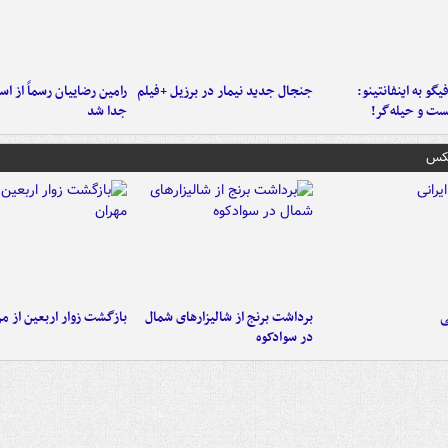
یگو به اینفانتینو:
جنجال جدید نیمار در برزیل +فیلم
رامین رضاییان رسماً از اس
ست‌ و حیله‌گر!
جدا شد
عکس
ی
برداشت برنج از شالیزارهای شمال
بازگشت زوار اربعین از مر
در سوادکوه