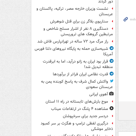
دور کردند
نشست وزیران خارجه مصر، ترکیه، پاکستان و
عربستان
سناریوی بلاگر زن برای قتل شوهرش
دستگیری ۸ نفر از اشرار مسلح شاخص و
مرتبطین گروهک های تروریستی
راز مرگ مرد ۷۲ ساله در تهرانپارس فاش شد
شبیه‌سازی حمله به پایگاه نیروهای دلتا فورس
آمریکا
قرار بود ایران به زانو درآید، اما به ابرقدرت
منطقه تبدیل شد!
قدرت نظامی ایران فراتر از برآوردها
واکنش کمال شرف به پاسخ کوبنده یمن به
عربستان سعودی
آهوی ایرانی
موج بارش‌های تابستانه در راه ۱۱ استان
مشاهده ۴ پلنگ در ارتفاعات میناب
دردسر جدید برای سرخپوشان
درگیری لفظی ترامپ و هگزث بر سر کمبود
ذخایر موشکی