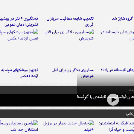
تکذیب شایعه معافیت سربازان
دستگیری ۶ نفر در به
فراری
تشویش اذهان عمومی
موج بارش‌های تابستانه در راه ۱۱
سناریوی بلاگر زن برای قتل
تجهیز موشکهای سپاه به 
شوهرش
اژدها+عکس
ده
ان فوتبالیست تایلندی را گرفت!
رزشی