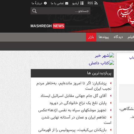
RSS
آرشیو
تماس با ما
دربارهٔ ما
MASHREGH
NEWS
یلم
دیدگاه
پیوندها
بازار
اپ
پربازدیدترین ها
پزشکیان: اگر تا امروز مانده‌ایم، به‌خاطر مردم
نجیب ایران است
آقای گل جام جهانی مقابل اسرائیل ایستاد
پایان تلخ یک نزاع خانوادگی در دورود
شگاهی،
تجهیز موشکهای سپاه به نفس اژدها+عکس
.
تفاهم ایران و عمان در آستانه نهایی شدن
است
بازیکنان بی‌کیفیت، پرسپولیس را از قهرمانی