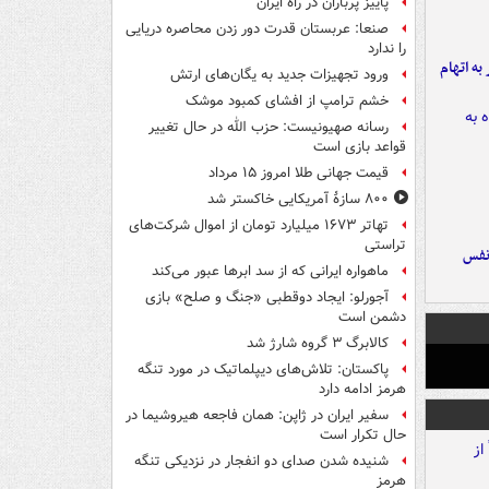
پاییز پرباران در راه ایران
صنعا: عربستان قدرت دور زدن محاصره دریایی
را ندارد
شهر به اتهام
ورود تجهیزات جدید به یگان‌های ارتش
خشم ترامپ از افشای کمبود موشک
رسانه صهیونیست: حزب الله در حال تغییر
قواعد بازی است
قیمت جهانی طلا امروز ۱۵ مرداد
۸۰۰ سازۀ آمریکایی خاکستر شد
تهاتر ۱۶۷۳ میلیارد تومان از اموال شرکت‌های
تراستی
نفس
ماهواره ایرانی که از سد ابرها عبور می‌کند
آجورلو: ایجاد دوقطبی «جنگ و صلح‌» بازی
دشمن است
کالابرگ ۳ گروه شارژ شد
پاکستان: تلاش‌های دیپلماتیک در مورد تنگه
هرمز ادامه دارد
سفیر ایران در ژاپن: همان فاجعه هیروشیما در
حال تکرار است
شنیده شدن صدای دو انفجار در نزدیکی تنگه
هرمز