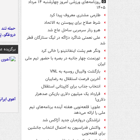
روزنامه‌های ورزشی امروز چهارشنبه ۱۴ مرداد
۱۴۰۵
طارمی مشتری معروف پیدا کرد
شرط صلاح برای پیوستن به الاتحاد
حمله تند ف
هرو رنار سرمربی ساحل عاج شد
دروغگو، پَ
علی نعمتی شاگرد دژاگه در لیگ ستارگان قطر
شد
برگزیده 
ونگر هم پشت اینفانتینو را خالی کرد
تورنمنت چهار جانبه در بصره با حضور تیم ملی
ایران
بازگشت والیبال روسیه به VNL
آخرین فرصت استقلال به رضاییان
انتخاب جذاب برای کاپیتانی استقلال
قرارداد یک میلیون دلاری بازیکن صدهزار
آهوی ایران
دلاری!
علوی: قلعه‌نویی هفته آینده برنامه‌های تیم
ملی را ارائه می‌دهد
تراِشتگن دروازه‌بان جدید آژاکس شد
واکنش فدراسیون به احتمال انتخاب جانشین
برای قلعه‌نویی