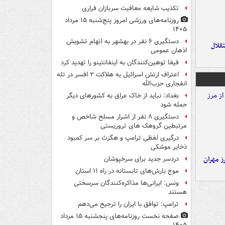
تکذیب شایعه معافیت سربازان فراری
روزنامه‌های ورزشی امروز پنج‌شنبه ۱۵ مرداد
۱۴۰۵
دستگیری ۶ نفر در بهشهر به اتهام تشویش
تقلال
اذهان عمومی
فیفا توهین‌کنندگان به اینفانتینو را تهدید کرد
اعتراف ارتش اسرائیل به هلاکت ۲ افسر در تله
انفجاری حزب‌الله
بغداد: نباید از خاک عراق به کشورهای دیگر
حمله شود
دستگیری ۸ نفر از اشرار مسلح شاخص و
مرتبطین گروهک های تروریستی
درگیری لفظی ترامپ و هگزث بر سر کمبود
ذخایر موشکی
ز مهران
دردسر جدید برای سرخپوشان
موج بارش‌های تابستانه در راه ۱۱ استان
ونس: ایرانی‌ها مذاکره‌کنندگان سرسختی
هستند
ترامپ: توافق با ایران را ترجیح می‌دهم
صفحه نخست روزنامه‌های پنجشنبه ۱۵ مرداد