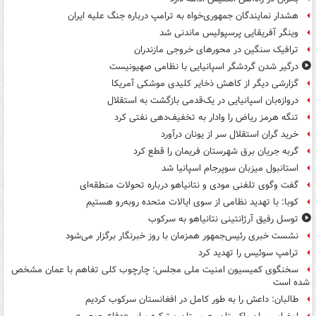
هشدار نمایندگان جمهوری‌خواه به ترامپ درباره جنگ علیه ایران
وینگر آفریقایی پرسپولیس ماندنی شد
ترافیک سنگین در محورهای خروجی مازندران
درگیر شدن گردشگر اسپانیایی با نظامی صهیونیست
گزارشی دیگر از کاهش ذخایر کلیدی موشکی آمریکا
دروازه‌بان اسپانیایی در یک‌قدمی بازگشت به استقلال
تنگه هرمز ریاض را وادار به تخفیف‌دهی نفتی کرد
خرید گران استقلال سر از یونان درآورد
گربه جریان برق شهرستان فریمان را قطع کرد
استانبول میزبان سوپرجام اسپانیا شد
گفت وگوی تلفنی مودی و نتانیاهو درباره تحولات منطقه‌ای
کوبا: با تهدید نظامی از سوی ایالات متحده روبه‌رو هستیم
توسل رفیق آرژانتینی نتانیاهو به سرکوب
نشست خبری رئیس‌جمهور همزمان با روز خبرنگار برگزار می‌شود
ترامپ سوئیس را تهدید کرد
سخنگوی کمیسیون امنیت ملی مجلس: چارچوب کلی تفاهم با عمان مشخص
شده است
طالبان: داعش را به طور کامل در افغانستان سرکوب کردیم