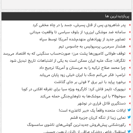
پربازدیدترین ها
پدر شاهرودی پس از قتل پسرش، جسد را در چاه مخفی کرد
سامانه ضد موشکی لیزری؛ از بلوف سیاسی تا واقعیت میدانی
تصاویر جدید از پهپادهای منهدم‌شده آمریکا توسط سپاه
هشدار سرمربی پرسپولیس به جاسوس تیم
توقف طولانی کامیون‌ها پشت مرز؛ صورت‌حساب سنگینی که به اقتصاد می‌رسد
تلگراف: جنگ علیه ایران ممکن است به یکی از اشتباهات تاریخ تبدیل شود
چرا محمد صلاح ترکیه را به عربستان و آمریکا ترجیح داد
ترامپ: فکر می‌کنم جنگ با ایران خیلی زود پایان می‌یابد
برخورد پراید با تیر برق ۲ فوتی بر جای گذاشت
نیویورک تایمز فاش کرد: کارگروه ویژه سیا برای تفرقه افکنی در کوبا
سوخو۳۵ با این موشک‌ها به ناوهای‌جنگی حمله می‌کند
دستگیری قاتل فراری در نوشهر
ایالات متحده واقعاً یک «ببر کاغذی» است!
نمایی زیبا از تنگه کریان جزیره قشم
رکوردشکنی پیش‌فروش جدیدترین گوشی‌های تاشوی سامسونگ
استقبال خاص دخترک عراقی از زائران اربعین حسینی