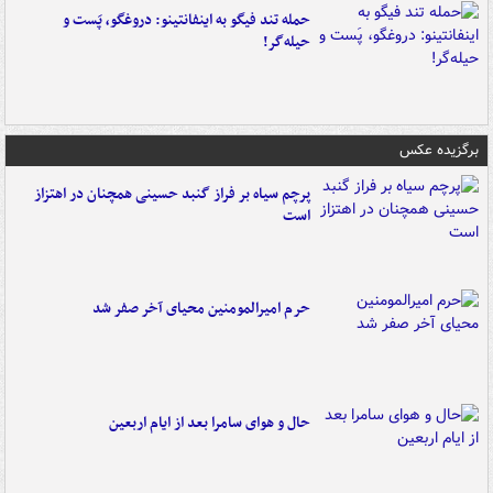
حمله تند فیگو به اینفانتینو: دروغگو، پَست‌ و
حیله‌گر!
برگزیده عکس
پرچم سیاه بر فراز گنبد حسینی همچنان در اهتزاز
است
حرم امیرالمومنین محیای آخر صفر شد
حال و هوای سامرا بعد از ایام اربعین