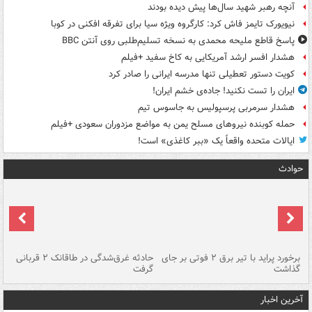
آنچه رهبر شهید سال‌ها پیش دیده بودند
نیویورک تایمز فاش کرد: کارگروه ویژه سیا برای تفرقه افکنی در کوبا
پاسخ قاطع ملیحه محمدی به نسخه تسلیم‌طلبی روی آنتن BBC
هشدار افسر ارشد آمریکایی به کاخ سفید +فیلم
کویت دستور تعطیلی تنها مدرسه ایرانی را صادر کرد
ایران را تست نکنید! جاده‌ی خشم ایران!
هشدار سرمربی پرسپولیس به جاسوس تیم
حمله کوبنده نیروهای مسلح یمن به مواضع مزدوران سعودی +فیلم
ایالات متحده واقعاً یک «ببر کاغذی» است!
حوادث
برخورد پراید با تیر برق ۲ فوتی بر جای
حادثه غرق‌شدگی در طاقانک ۲ قربانی
پد
گذاشت
گرفت
جس
آخرین اخبار