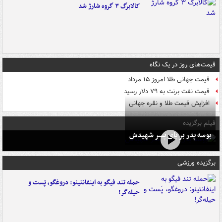
کالابرگ ۳ گروه شارژ شد
قیمت‌های روز در یک نگاه
قیمت جهانی طلا امروز ۱۵ مرداد
قیمت نفت برنت به ۷۹ دلار رسید
افزایش قیمت طلا و نقره جهانی
فیلم برگزیده
بوسه‌ پدر بر پای پسر شهیدش
برگزیده ورزشی
حمله تند فیگو به اینفانتینو: دروغگو، پَست‌ و
حیله‌گر!