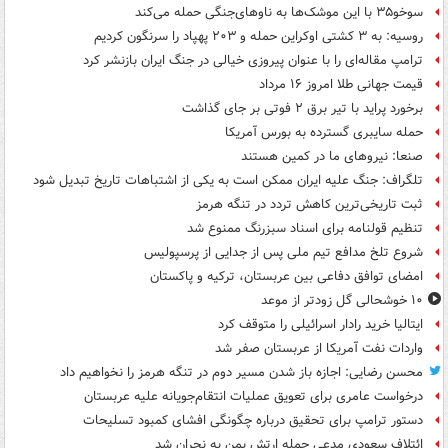
سوخو۳۵ با این موشک‌ها به ناوهای‌جنگی حمله می‌کند
روسیه: به ۳ کشتی اوکراین حمله و ۲۰۳ پهپاد را سرنگون کردیم
ترامپ مقاله‌ای را با عنوان پیروزی خیالی در جنگ ایران بازنشر کرد
قیمت جهانی طلا امروز ۱۶ مرداد
برخورد پراید با تیر برق ۲ فوتی بر جای گذاشت
حمله سایبری گسترده به بورس آمریکا
صنعا: نیروهای ما در کمین‌ هستند
تلگراف: جنگ علیه ایران ممکن است به یکی از اشتباهات تاریخ تبدیل شود
ثبت تاریخی‌ترین کاهش تردد در تنگه هرمز
تنظیم قولنامه برای اسناد سبزرنگ ممنوع شد
شروع تلخ مدافع تیم ملی پس از جدایی از پرسپولیس
امضای توافق دفاعی بین عربستان، ترکیه و پاکستان
۱۰ خوشحالی گل زودتر از موعد
ایتالیا خرید رادار اسرائیلی را متوقف کرد
واردات نفت آمریکا از عربستان صفر شد
محسن رضایی: اجازه باز شدن مسیر دوم در تنگه هرمز را نخواهیم داد
درخواست عامری برای تعویق عملیات انتقام‌جویانه علیه عربستان
دستور ترامپ برای تحقیق درباره چگونگی افشای کمبود تسلیحات
ائتلاف سعودی مدعی حمله ارتش یمن به نجران شد