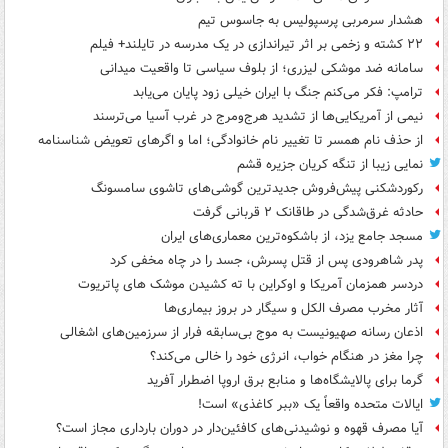
هشدار سرمربی پرسپولیس به جاسوس تیم
۲۲ کشته و زخمی بر اثر تیراندازی در یک مدرسه در تایلند+ فیلم
سامانه ضد موشکی لیزری؛ از بلوف سیاسی تا واقعیت میدانی
ترامپ: فکر می‌کنم جنگ با ایران خیلی زود پایان می‌یابد
نیمی از آمریکایی‌ها از تشدید هرج‌ومرج در غرب آسیا می‌ترسند
از حذف نام همسر تا تغییر نام خانوادگی؛ اما و اگرهای تعویض شناسنامه
نمایی زیبا از تنگه کریان جزیره قشم
رکوردشکنی پیش‌فروش جدیدترین گوشی‌های تاشوی سامسونگ
حادثه غرق‌شدگی در طاقانک ۲ قربانی گرفت
مسجد جامع یزد، از باشکوه‌ترین معماری‌های ایران
پدر شاهرودی پس از قتل پسرش، جسد را در چاه مخفی کرد
دردسر همزمان آمریکا و اوکراین با ته کشیدن موشک های پاتریوت
آثار مخرب مصرف الکل و سیگار در بروز بیماری‌ها
اذعان رسانه صهیونیست به موج بی‌سابقه فرار از سرزمین‌های اشغالی
چرا مغز در هنگام خواب، انرژی خود را خالی می‌کند؟
گرما برای پالایشگاه‌ها و منابع برق اروپا اضطرار آفرید
ایالات متحده واقعاً یک «ببر کاغذی» است!
آیا مصرف قهوه و نوشیدنی‌های کافئین‌دار در دوران بارداری مجاز است؟