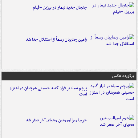
جنجال جدید نیمار در برزیل +فیلم
رامین رضاییان رسماً از استقلال جدا شد
برگزیده عکس
پرچم سیاه بر فراز گنبد حسینی همچنان در اهتزاز
است
حرم امیرالمومنین محیای آخر صفر شد