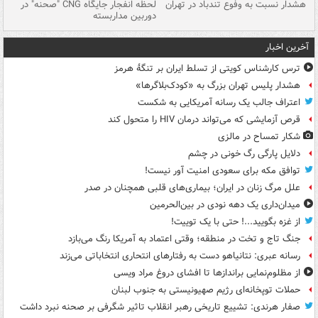
ای
هشدار نسبت به وفوع تندباد در تهران
لحظه انفجار جایگاه CNG "صحنه" در
دس
دوربین مداربسته
ات
آخرین اخبار
ترس کارشناس کویتی از تسلط ایران بر تنگۀ هرمز
هشدار پلیس تهران بزرگ به «کودک‌بلاگرها»
اعتراف جالب یک رسانه آمریکایی به شکست
قرص آزمایشی که می‌تواند درمان HIV را متحول کند
شکار تمساح در مالزی
دلایل پارگی رگ خونی در چشم
توافق مکه برای سعودی امنیت آور نیست!
علل مرگ زنان در ایران؛ بیماری‌های قلبی همچنان در صدر
میدان‌داری یک دهه نودی در بین‌الحرمین
از غزه بگویید...! حتی با یک توییت!
جنگ تاج و تخت در منطقه؛ وقتی اعتماد به آمریکا رنگ می‌بازد
رسانه عبری: نتانیاهو دست به رفتارهای انتحاری انتخاباتی می‌زند
از مظلوم‌نمایی براندازها تا افشای دروغ مراد ویسی
حملات توپخانه‌ای رژیم صهیونیستی به جنوب لبنان
صفار هرندی: تشییع تاریخی رهبر انقلاب تاثیر شگرفی بر صحنه نبرد داشت