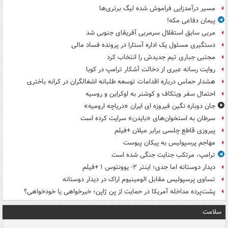
مسیر درآمدزایی فراموش شده لیگ برتری‌ها
پیمان دفاعی مکه!
مربی سابق استقلال سرمربی آفریقای جنوبی شد
دستگیری مسئول یک اداره آستارا در پرونده فساد مالی
مجتبی جباری تیم جدیدش را انتخاب کرد
روایت رسانه عبری از دخالت آشکار ترامپ در کوبا
هشدار حماس درباره اقدامات توسعه طلبانه اشغالگران در کرانه باختری
احتمال سفر ویتکاف و کوشنر به اوکراین و روسیه
جان دوباره نگین فیروزه ای ایران «دریاچه ارومیه»
سرطان به استخوان‌های «بایدن» سرایت کرده است
پیروزی قاطع چلسی برابر میلان +فیلم
مهاجم پرسپولیس به پیکان پیوست
ترامپ، مرتکب جنایت جنگی شده است
دیدار دوستانه اما جدی؛ اینتر ۲- یوونتوس ۱ +فیلم
تساوی پرسپولیس مقابل الومینیوم اراک در دیدار دوستانه
پشت‌پرده مداخله آمریکا در حمایت از یِن ژاپن؛ خیرخواهی یا خودخواهی؟
سلامت