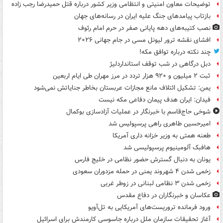
توضیحات معاون امنیتی و انتظامی وزیر کشور درباره قتل حمیدرضا رجب زاده
بازتاب پیامدهای جنگ علیه ایران در رسانه‌های جهان
نصب کتیبه‌های دهه پایانی صفر در حرم امام رئوف
افشای نقشه ترور لیونل مسی در جام جهانی ۲۰۲۶
چند نکته درباره توافق مکه!
دبل درگاهی در شب توقف استانداردلیژ
ثبت ۲ میلیون و ۹۲۰ هزار تردد در مرز مهران طی ایام اربعین
یمن: تشکیل ائتلاف مانع مجازات عربستان بخاطر جنایاتش نمی‌شود
فیدان: ایران هدف پیمان دفاعی مکه نیست
شوخی حاج‌قاسم با خبرنگار در عملیات آزادسازی بوکمال
امیرحسین طاهری راهی پرسپولیس شد
طعنه همتی به وزیر خزانه داری آمریکا
هافبک آلومینیوم پرسپولیسی شد
یونان به دنبال گسترش حضور نظامی در خلیج فارس
زخمی شدن ۴ شهروند یمنی در حمله مزدوران سعودی
زخمی شدن ۳ نظامی لبنانی در زوطر غربی
عکاسان و خبرنگاران در دفاع مقدس
ورود فرمانده تروریست‌های آمریکایی به تل‌آویو
آغاز تحقیقات سازمان ملل درباره جاسوسی کارمندش برای اسرائیل