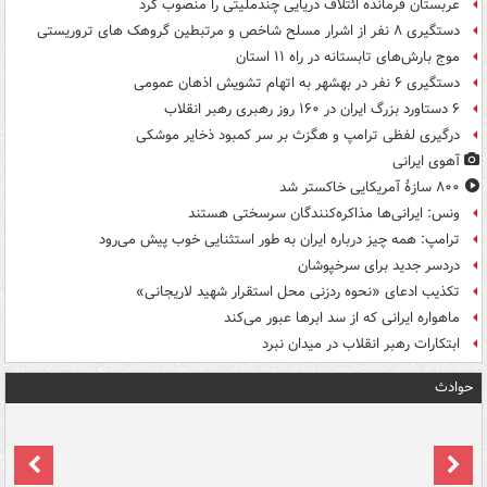
عربستان فرمانده ائتلاف دریایی چندملیتی را منصوب کرد
دستگیری ۸ نفر از اشرار مسلح شاخص و مرتبطین گروهک های تروریستی
موج بارش‌های تابستانه در راه ۱۱ استان
دستگیری ۶ نفر در بهشهر به اتهام تشویش اذهان عمومی
۶ دستاورد بزرگ ایران در ۱۶۰ روز رهبری رهبر انقلاب
درگیری لفظی ترامپ و هگزث بر سر کمبود ذخایر موشکی
آهوی ایرانی
۸۰۰ سازۀ آمریکایی خاکستر شد
ونس: ایرانی‌ها مذاکره‌کنندگان سرسختی هستند
ترامپ: همه چیز درباره ایران به طور استثنایی خوب پیش می‌رود
دردسر جدید برای سرخپوشان
تکذیب ادعای «نحوه ردزنی محل استقرار شهید لاریجانی»
ماهواره ایرانی که از سد ابرها عبور می‌کند
ابتکارات رهبر انقلاب در میدان نبرد
حوادث