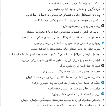
شکست پروژه «خاورمیانه جدید» نتانیاهو
گزافه‌گویی و لفاظی جدید ترامپ علیه ایران
پیروزی استقلال مقابل همنام خوزستانی در دیداری تدارکاتی
انفجار در حومه دمشق چند کشته و زخمی برجا گذاشت
بوسه‌ پدر بر پای پسر شهیدش
رایزنی عراقچی و همتای موریتانی خود درباره تحولات منطقه
موج تهدید علیه قضات آمریکایی پس از صدور حکم علیه ترامپ
روایتی از همدلی و همسویی ملت‌ها در مراسم اربعین
یمن: جهان به‌زودی صدای ناله سعودی‌ها را خواهد شنید
یونیفل: ارتش اسرائیل در یک روز ۱۱۳ توپ به جنوب لبنان شلیک کرده است
ترامپ: همه چیز درباره ایران به طور استثنایی خوب پیش می‌رود
عبور از خط قرمز ایران یعنی مرگ!
حمله نیروهای اسرائیلی به خبرنگار پرس‌تی‌وی
«ضربه مغزی» شدن صدها نظامی آمریکایی در حملات ایران
جنگ در جبهه لبنان بعد از تفاهم‌نامه چه تغییری کرده؟
ترامپ در حال سوختن در آتشی خودساخته
ایران را تست نکنید! جاده‌ی خشم ایران!
واکنش سفارت ایران به بیانیه مغرضانه نمایندگان پارلمان اتریش
کریدورهای شمالی و جنوبی تنگه هرمز حذف می‌شوند