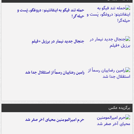
حمله تند فیگو به اینفانتینو: دروغگو، پَست‌ و
حیله‌گر!
جنجال جدید نیمار در برزیل +فیلم
رامین رضاییان رسماً از استقلال جدا شد
برگزیده عکس
حرم امیرالمومنین محیای آخر صفر شد