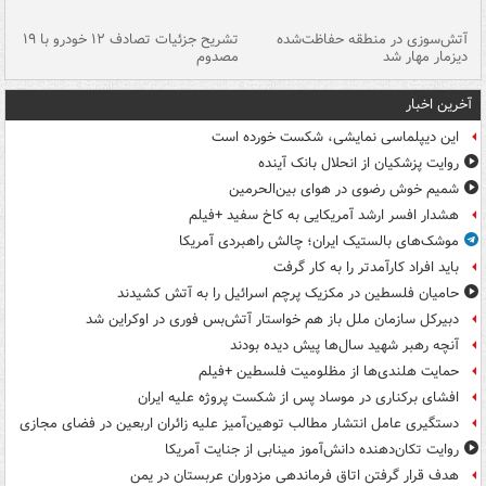
تصادف مرگبار در محور اهواز–شوش ۲
آتش‌سوزی در منطقه حفاظت‌شده
تشریح جزئیات تصادف ۱۲ خودرو با ۱۹
پا
دیزمار مهار شد
مصدوم
آخرین اخبار
این دیپلماسی نمایشی، شکست خورده است
روایت پزشکیان از انحلال بانک آینده
شمیم خوش رضوی در هوای بین‌الحرمین
هشدار افسر ارشد آمریکایی به کاخ سفید +فیلم
موشک‌های بالستیک ایران؛ چالش راهبردی آمریکا
باید افراد کارآمدتر را به کار گرفت
حامیان فلسطین در مکزیک پرچم اسرائیل را به آتش کشیدند
دبیرکل سازمان ملل باز هم خواستار آتش‌بس فوری در اوکراین شد
آنچه رهبر شهید سال‌ها پیش دیده بودند
حمایت هلندی‌ها از مظلومیت فلسطین +فیلم
افشای برکناری در موساد پس از شکست پروژه علیه ایران
دستگیری عامل انتشار مطالب توهین‌آمیز علیه زائران اربعین در فضای مجازی
روایت تکان‌دهنده دانش‌آموز مینابی از جنایت آمریکا
هدف قرار گرفتن اتاق‌ فرماندهی مزدوران عربستان در یمن