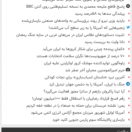
پاسخ قاطع ملیحه محمدی به نسخه تسلیم‌طلبی روی آنتن BBC
پرشدگی سدها به ۵۸درصد رسید
بازدید وزیر نیرو از روند برق‌رسانی به واحدهای صنعتی بازسازی‌شده
زنجیرهایی که آمریکا را به زیر سطح آب می‌کشند!
تثبیت دستاوردهای نظامی ایران در مرزهای غربی در سایه جنگ رمضان
دانا وایت به بن‌بست رسید
«کمانِ پرنده» چینی برای شکار کروزها به ایران می‌آید
۷۰ درصد از صهیونیست‌ها نگران سلامت انتخابات هستند
یاوه‌گویی تولیدکننده موشک کروز اوکراینی علیه ایران
حرم امیرالمومنین محیای آخر صفر شد
آخرین نبرد «داستان اسباب‌بازی» برای نجات کودکی
جنگ با ایران، آمریکا را به دشمن جهان تبدیل کرد
آیا تینا پاکروان بازهم از ساترا مجوز فعالیت می‌گیرد؟
رقم فسخ قرارداد رضاییان با استقلال فقط ۱۰۰میلیون تومان!
یمن: نقشه عربستان برای حمله به صنعاء را در نطفه خفه کردیم
آمریکا اوایل شهریور میزبان مجمع آژانس انرژی اتمی می‌شود
بازسازی پالایشگاه سوم پارس جنوبی کلید خورد
سلامت