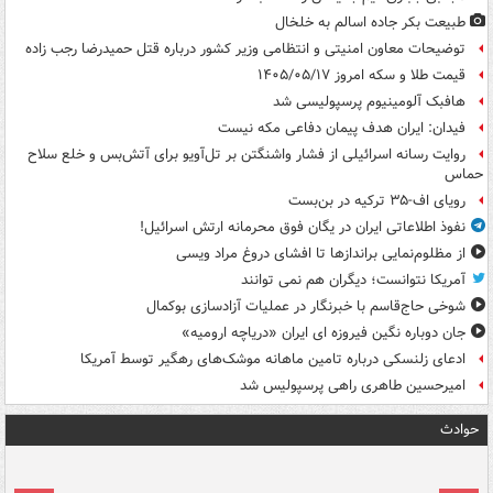
طبیعت بکر جاده اسالم به خلخال
توضیحات معاون امنیتی و انتظامی وزیر کشور درباره قتل حمیدرضا رجب زاده
قیمت طلا و سکه امروز ۱۴۰۵/۰۵/۱۷
هافبک آلومینیوم پرسپولیسی شد
فیدان: ایران هدف پیمان دفاعی مکه نیست
روایت رسانه اسرائیلی از فشار واشنگتن بر تل‌آویو برای آتش‌بس و خلع سلاح
حماس
رویای اف-۳۵ ترکیه در بن‌بست
نفوذ اطلاعاتی ایران در یگان فوق محرمانه ارتش اسرائیل!
از مظلوم‌نمایی براندازها تا افشای دروغ مراد ویسی
آمریکا نتوانست؛ دیگران هم نمی توانند
شوخی حاج‌قاسم با خبرنگار در عملیات آزادسازی بوکمال
جان دوباره نگین فیروزه ای ایران «دریاچه ارومیه»
ادعای زلنسکی درباره تامین ماهانه موشک‌های رهگیر توسط آمریکا
امیرحسین طاهری راهی پرسپولیس شد
حوادث