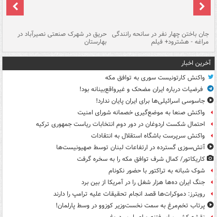
جان باختن چهار نفر در سانحه رانندگی
حریق در شهرک صنعتی نصیرآباد در
حر
مراغه - هشترود+ فیلم
بهارستان
فی
آخرین اخبار
واکنش کارتونیست سوری به توافق مکه
فرضیات درباره ایران مضحک و غیرواقع‌بینانه بود!
جاسوسی اسرائیلی‌ها برای ایران پایان ندارد!
واکنش صنعا به موضع‌گیری خصمانه شورای امنیت
احتمال شکست اردوغان در دور دوم انتخابات ریاست جمهوری ترکیه
واکنش سرپرست باشگاه استقلال به انتقادات
آتش‌سوزی گسترده در ارتفاعات لبنان توسط صهیونیست‌ها
کاریکاتور/ کمال شرف توافق مکه را به سخره گرفت
شوک شبانه به تراکتور با حضور نکونام
جنگ ایران ده‌ها هزار شغل را در آمریکا از بین برد
رویترز: دموکرات‌ها قصد انجام تحقیقات علیه ترامپ را دارند
پرتاب تخم‌مرغ به سمت نخست‌وزیر کوزوو در وسط پارلمان!