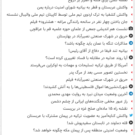
نقشه کشی برای فتنه و اصرار بر دروغ
واکنش عربستان و قطر به بیانیه شورای امنیت درباره یمن
واکنش کشفیا به ترک اردوی تیم ملی توسط کاپیتان تیم ملی والیبال نشسته
جان باختن چهار نفر در سانحه رانندگی مراغه - هشترود+ فیلم
نشست هم اندیشی جمعی از علمای حوزه علمیه قم با عراقچی
حریق در شهرک صنعتی نصیرآباد در بهارستان
مذاکرات تنگه با عمان باید چگونه باشد؟
بیانیه تند فیفا در دفاع از آقای رئیس!
آیا روند عدلیه در مقابله با فساد تغییری کرده است؟
آمریکا از طریق ترکیه تسلیحات و مهمات به اوکراین می‌فرستد
نخستین تصویر مسی بعد از مرگ پدر
حریق در شهرک صنعتی نصیرآباد+ فیلم
شهرک‌نشین‌ها اموال فلسطینی‌ها را به آتش کشیدند!
آخرین وضعیت میدان نبرد به روایت مهدی محمدی
راز عبور مخفی جنگنده‌های ایرانی از چشم دشمن
نقشه راه ۱۵ ماده‌ای صلح غزه در بن‌بست
واکنش کنایه‌آمیز به عضویت ترکیه در پیمان مشترک با عربستان
قله دماوند در تابستان سفیدپوش شد!
وضعیت امنیتی منطقه پس از پیمان مکه چگونه خواهد شد؟