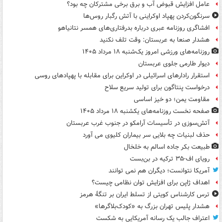
عامل افزایش قبوض آب و برق برخی مشترکان چه بود؟
سرنگون‌کردن پهپاد اوکراینی با آتش رگبار روس‌ها
افشاگری روزنامه عبری درباره بدرفتاری‌های همسر نتانیاهو
هشدار صنعا به عربستان: وقت تلف نکنید
روزنامه‌های ورزشی امروز یک‌شنبه ۱۸ مرداد ۱۴۰۵
دیوار طارمی جلوی عربستان
استقرار رادارهای اسرائیلی در اوکراین برای مقابله با پهپادهای روسی
درخواست پنتاگون برای تولید سریع سلاح
مقاومت یمن؛ دو خیز اساسی
صفحه نخست روزنامه‌های یکشنبه ۱۸ مرداد ۱۴۰۵
آتش‌سوزی در تأسیسات آرامکو در جنوب غرب عربستان
حذف لبنیات چه بلایی سر بیماران کلیوی می آورد
طبیعت بکر جاده اسالم به خلخال
رویای اف-۳۵ ترکیه در بن‌بست
آمریکا نتوانست؛ دیگران هم نمی توانند
اهداف ژاپن برای افزایش توان نظامی چیست؟
ترس کارشناس کویتی از تسلط ایران بر تنگۀ هرمز
هشدار پلیس تهران بزرگ به «کودک‌بلاگرها»
اعتراف جالب یک رسانه آمریکایی به شکست