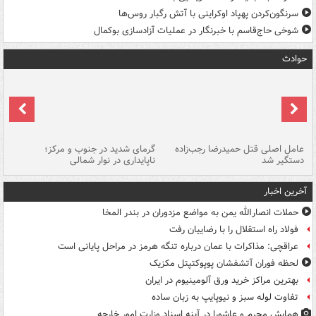
سرنگون‌کردن پهپاد اوکراینی با آتش رگبار روس‌ها
شوخی حاج‌قاسم با خبرنگار در عملیات آزادسازی بوکمال
حوادث
عامل اصلی قتل حمیدرضا رجب‌زاده
گرمای شدید در جنوب و مرکز؛
جا
دستگیر شد
ناپایداری در نوار شمالی
مر
آخرین اخبار
حملات انصارالله یمن به مواضع مزدوران در بندر المخا
فولاد راه استقلال را با رضاییان رفت
عراقچی: مذاکرات با عمان درباره تنگه هرمز در مراحل پایانی است
لحظه فوران آتشفشان پوپوکتپتل مکزیک
بهترین مراکز خرید ورق آلومینیوم در ایران
تفاوت لوله سبز و نیوپایپ به زبان ساده
همایش محرم و عاشورا در آینه اسناد وزارت امور خارجه