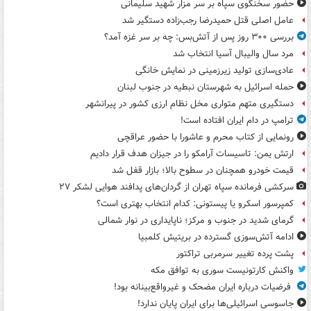
حضور سخنگوی سپاه بر سر مزار شهید سلیمانی
عامل اصلی قتل حمیدرضا رجب‌زاده دستگیر شد
بررسی ۳۰۰ روز پس از آتش‌بس: چه بر سر غزه آمد؟
مرد سال والیبال آسیا انتخاب شد
عادی‌سازی تولید زیرزمینی در نمایش خانگی
حمله اسرائیل به شهرستان نبطیه در جنوب لبنان
دستگیری متهم متواری مخل نظام ارزی کشور در پیرانشهر
ترامپ در دام ایران افتاده است!
رونمایی از کتاب محرم و عاشورا با حضور عراقچی
ارتش یمن: تاسیسات آرامکو را در جیزان هدف قرار دادیم
قیمت خودرو همچنان در سطوح بالا؛ بازار قفل شد
سرکشی فرمانده سپاه تهران از گردان‌های پدافند هوایی لشکر ۲۷
کمپرسور اسکرو یا پیستونی: کدام انتخاب بهتری است؟
گرمای شدید در جنوب و مرکز؛ ناپایداری در نوار شمالی
ادامه آتش‌سوزی گسترده در بریتیش کلمبیا
پشت پرده تغییر سرمربی تراکتور
واکنش کارتونیست سوری به توافق مکه
فرضیات درباره ایران مضحک و غیرواقع‌بینانه بود!
جاسوسی اسرائیلی‌ها برای ایران پایان ندارد!