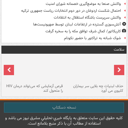
واکنش صنعا به موضع‌گیری خصمانه شورای امنیت
احتمال شکست اردوغان در دور دوم انتخابات ریاست جمهوری ترکیه
واکنش سرپرست باشگاه استقلال به انتقادات
آتش‌سوزی گسترده در ارتفاعات لبنان توسط صهیونیست‌ها
کاریکاتور/ کمال شرف توافق مکه را به سخره گرفت
شوک شبانه به تراکتور با حضور نکونام
سلامت
حذف لبنیات چه بلایی سر بیماران
قرص آزمایشی که می‌تواند درمان HIV
عل
کلیوی می آورد
را متحول کند
قل
نسخه دسکتاپ
کليه حقوق اين سايت متعلق به پایگاه خبري-تحليلي مشرق نيوز می باشد و
استفاده از مطالب آن با ذکر منبع بلامانع است.