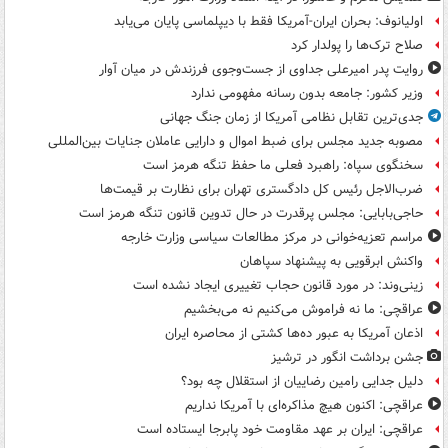
اولیانوف: بحران ایران-آمریکا فقط با دیپلماسی پایان می‌یابد
صلاح ترک‌ها را پولدار کرد
روایت پدر امیرعلی جداوی از جست‌وجوی فرزندش در میان آوار
وزیر کشور: جامعه بدون رسانه مفهومی ندارد
جدی‌ترین تقابل نظامی آمریکا از زمان جنگ جهانی
مصوبه جدید مجلس برای ضبط اموال و دارایی عاملان جنایات بین‌المللی
سخنگوی سپاه: راهبرد فعلی ما حفظ تنگه هرمز است
ضرب‌الاجل رئیس کل دادگستری تهران برای نظارت بر قیمت‌ها
حاجی‌بابایی: مجلس پرقدرت در حال تدوین قانون تنگه هرمز است
مراسم تعزیه‌خوانی در مرکز مطالعات سیاسی وزارت خارجه
واکنش ابرقویی به پیشنهاد سپاهان
زینی‌وند: در مورد قانون حجاب تغییری ایجاد نشده است
عراقچی: ما نه فراموش می‌کنیم نه می‌بخشیم
اذعان آمریکا به عبور ده‌ها کشتی از محاصره ایران
جشن برداشت انگور در ترشیز
دلیل جدایی رامین رضاییان از استقلال چه بود؟
عراقچی: اکنون هیچ مذاکره‌ای با آمریکا نداریم
عراقچی: ایران بر عهد مقاومت خود پابرجا ایستاده است