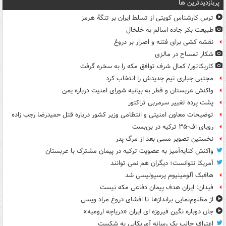
پربازدیدترین ها
ترس کارشناس کویتی از تسلط ایران بر تنگۀ هرمز
طبیعت بکر جاده اسالم به خلخال
نقشه کشی برای فتنه و اصرار بر دروغ
شکار تمساح در مالزی
کاریکاتور/ کمال شرف توافق مکه را به سخره گرفت
مجتبی جباری تیم جدیدش را انتخاب کرد
واکنش عربستان و قطر به بیانیه شورای امنیت درباره یمن
پشت پرده تغییر سرمربی تراکتور
توضیحات معاون امنیتی و انتظامی وزیر کشور درباره قتل حمیدرضا رجب زاده
رویای اف-۳۵ ترکیه در بن‌بست
نخستین تصویر مسی بعد از مرگ پدر
واکنش کنایه‌آمیز به عضویت ترکیه در پیمان مشترک با عربستان
آمریکا نتوانست؛ دیگران هم نمی توانند
هافبک آلومینیوم پرسپولیسی شد
فیدان: ایران هدف پیمان دفاعی مکه نیست
از مظلوم‌نمایی براندازها تا افشای دروغ مراد ویسی
جان دوباره نگین فیروزه ای ایران «دریاچه ارومیه»
اعتراف جالب یک رسانه آمریکایی به شکست