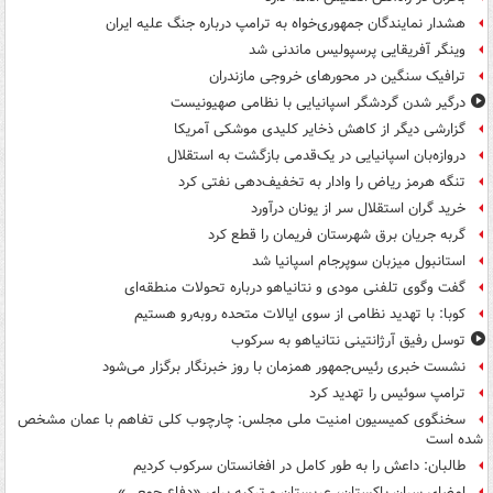
هشدار نمایندگان جمهوری‌خواه به ترامپ درباره جنگ علیه ایران
وینگر آفریقایی پرسپولیس ماندنی شد
ترافیک سنگین در محورهای خروجی مازندران
درگیر شدن گردشگر اسپانیایی با نظامی صهیونیست
گزارشی دیگر از کاهش ذخایر کلیدی موشکی آمریکا
دروازه‌بان اسپانیایی در یک‌قدمی بازگشت به استقلال
تنگه هرمز ریاض را وادار به تخفیف‌دهی نفتی کرد
خرید گران استقلال سر از یونان درآورد
گربه جریان برق شهرستان فریمان را قطع کرد
استانبول میزبان سوپرجام اسپانیا شد
گفت وگوی تلفنی مودی و نتانیاهو درباره تحولات منطقه‌ای
کوبا: با تهدید نظامی از سوی ایالات متحده روبه‌رو هستیم
توسل رفیق آرژانتینی نتانیاهو به سرکوب
نشست خبری رئیس‌جمهور همزمان با روز خبرنگار برگزار می‌شود
ترامپ سوئیس را تهدید کرد
سخنگوی کمیسیون امنیت ملی مجلس: چارچوب کلی تفاهم با عمان مشخص
شده است
طالبان: داعش را به طور کامل در افغانستان سرکوب کردیم
امضای سران پاکستان، عربستان و ترکیه برای «دفاع جمعی»