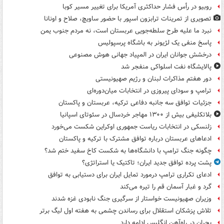
روبیو در رأس فشار حداکثری آمریکا برای تغییر مسیر کوبا
تصویری از تمرینات ترابزون اسپور با حضور ساویچ، صلاح و اونانا
نبرد ما علیه طرح سلطه‌جویی عربستان است، نه مردم جنوب یمن
پاسخ منفی یک لژیونر به باشگاه پرسپولیس
درخشش جوانان ایران در المپیاد جهانی هوش مصنوعی
پالایشگاه نفت اسلواکی منفجر شد
دور هفتم مذاکرات لبنان و رژیم صهیونیستی
ترامپ و سودای پیروزی در انتخابات میان‌دوره‌ای
جزئیات توافق سه جانبه دفاعی ترکیه، عربستان و پاکستان
بلاتکلیفی بیش از ۱۳۰۰ مهاجر خردسال در سئوتای اسپانیا
زلنسکی در انتخابات ریاست جمهوری اوکراین شکست می‌خورد
ادعاهای عربستان درباره توافق مشترک با ترکیه و پاکستان
چگونه جنگ ترامپ با دانشگاه‌ها به شکست کاخ سفید ختم شد؟
پشت پرده توافق جدید ایران؛ تاکتیک یا استراتژی؟
ادعای تکراری ترامپ درمورد تمایل ایران برای دستیابی به توافق
گرد و غبار آسمان قم را تیره می‌کند
وزیران صهیونیست خواستار از سرگیری جنگ نابودی غزه شدند
تلاش پزشکان استقلال برای رساندن چشمی به هفته اول لیگ برتر
بحران در راه‌آهن انگلیس ادامه دارد