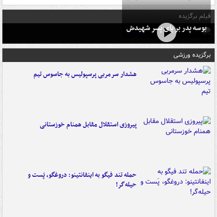
فیلم برگزیده
بوسه‌ پدر بر پای پسر شهیدش
برگزیده ورزشی
هشدار سرمربی پرسپولیس به جاسوس تیم
پیروزی استقلال مقابل همنام خوزستانی
حمله تند فیگو به اینفانتینو: دروغگو، پَست‌ و
حیله‌گر!