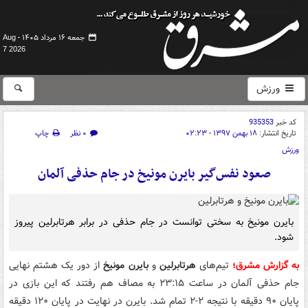
جمعه ۱۶ مرداد ۱۴۰۵ -
Aug
7 2026
ورزش
کد خبر
935353
تاریخ انتشار:
۱۸ بهمن ۱۳۹۷ - ۰۲:۲۳
۰ نظر
چاپ
ورزش
صعود نفس‌گیر بایرن مونیخ در جام حذفی آلمان
بایرن مونیخ به سختی توانست در جام حذفی در برابر هرتابرلین پیروز
شود.
به گزارش مشرق؛
تیم‌های
هرتابرلین
و
بایرن مونیخ
از دور یک هشتم نهایی
جام حذفی آلمان در ساعت ۲۳:۱۵ به مصاف هم رفتند که این بازی در
پایان ۹۰ دقیقه با نتیجه ۲-۲ تمام شد. بایرن در نهایت در پایان ۱۲۰ دقیقه