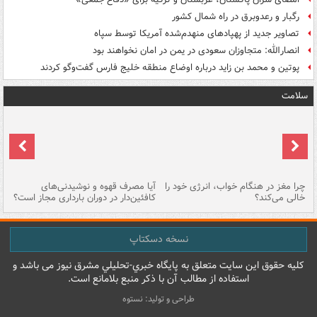
رگبار و رعدوبرق در راه شمال کشور
تصاویر جدید از پهپادهای منهدم‌شده آمریکا توسط سپاه
انصارالله: متجاوزان سعودی در یمن در امان نخواهند بود
پوتین و محمد بن زاید درباره اوضاع منطقه خلیج فارس گفت‌وگو کردند
سلامت
ت
چرا مغز در هنگام خواب، انرژی خود را
آیا مصرف قهوه و نوشیدنی‌های
چر
خالی می‌کند؟
کافئین‌دار در دوران بارداری مجاز است؟
می
نسخه دسکتاپ
کليه حقوق اين سايت متعلق به پایگاه خبري-تحليلي مشرق نيوز می باشد و
استفاده از مطالب آن با ذکر منبع بلامانع است.
طراحی و تولید: نستوه