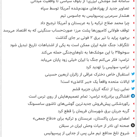
سامانه ضد موشکی لیزری؛ از بلوف سیاسی تا واقعیت میدانی
تصاویر جدید از پهپادهای منهدم‌شده آمریکا توسط سپاه
هشدار سرمربی پرسپولیس به جاسوس تیم
چرا محمد صلاح ترکیه را به عربستان و آمریکا ترجیح داد
توقف طولانی کامیون‌ها پشت مرز؛ صورت‌حساب سنگینی که به اقتصاد می‌رسد
برخورد پراید با تیر برق ۲ فوتی بر جای گذاشت
تلگراف: جنگ علیه ایران ممکن است به یکی از اشتباهات تاریخ تبدیل شود
سوخو۳۵ با این موشک‌ها به ناوهای‌جنگی حمله می‌کند
ترامپ: فکر می‌کنم جنگ با ایران خیلی زود پایان می‌یابد
ترامپ سوئیس را تهدید کرد
استقبال خاص دخترک عراقی از زائران اربعین حسینی
ایالات متحده واقعاً یک «ببر کاغذی» است!
نمایی زیبا از تنگه کریان جزیره قشم
افشاگری برادرزاده ترامپ: تمام تصمیم‌هایش از روی ترس است
رکوردشکنی پیش‌فروش جدیدترین گوشی‌های تاشوی سامسونگ
گربه جریان برق شهرستان فریمان را قطع کرد
امضای سران پاکستان، عربستان و ترکیه برای «دفاع جمعی»
صحنه ای نادر از حیات وحش ایران در سبلان
شروع تلخ مدافع تیم ملی پس از جدایی از پرسپولیس