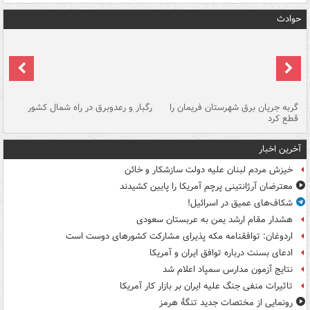
حوادث
گربه جریان برق شهرستان فریمان را
رگبار و رعدوبرق در راه شمال کشور
قطع کرد
گذ
آخرین اخبار
خیزش مردم لبنان علیه دولت سازشکار و خائن
معترضان آرژانتینی پرچم آمریکا را پایین کشیدند
شکاف‌های عمیق در اسرائیل!
هشدار مقام ارشد یمن به عربستان سعودی
اردوغان: توافقنامه مکه پذیرای مشارکت کشورهای دوست است
ادعای بسنت درباره توافق ایران و آمریکا
نتایج آزمون مدارس سمپاد اعلام شد
تاثیرات منفی جنگ علیه ایران بر بازار کار آمریکا
رونمایی از مختصات جدید تنگۀ هرمز