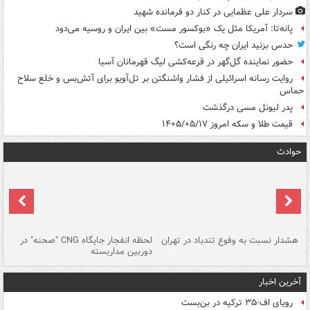
سردار علی عظمایی در کنار دو فرمانده شهید
پانه‌تا: آمریکا مثل یک «بوکسور مست» بین ایران و روسیه می‌دود
حدس بزنید ایران چه رنگی است؟
حضور نماینده گل‌گهر در قرعه‌کشی لیگ قهرمانان آسیا
روایت رسانه اسرائیلی از فشار واشنگتن بر تل‌آویو برای آتش‌بس و خلع سلاح
حماس
پدر لیونل مسی درگذشت
قیمت طلا و سکه امروز ۱۴۰۵/۰۵/۱۷
حوادث
ای
هشدار نسبت به وفوع تندباد در تهران
لحظه انفجار جایگاه CNG "صحنه" در
دس
دوربین مداربسته
ات
آخرین اخبار
رویای اف-۳۵ ترکیه در بن‌بست