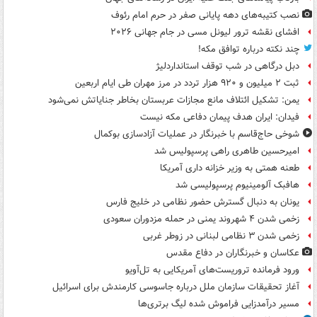
نصب کتیبه‌های دهه پایانی صفر در حرم امام رئوف
افشای نقشه ترور لیونل مسی در جام جهانی ۲۰۲۶
چند نکته درباره توافق مکه!
دبل درگاهی در شب توقف استانداردلیژ
ثبت ۲ میلیون و ۹۲۰ هزار تردد در مرز مهران طی ایام اربعین
یمن: تشکیل ائتلاف مانع مجازات عربستان بخاطر جنایاتش نمی‌شود
فیدان: ایران هدف پیمان دفاعی مکه نیست
شوخی حاج‌قاسم با خبرنگار در عملیات آزادسازی بوکمال
امیرحسین طاهری راهی پرسپولیس شد
طعنه همتی به وزیر خزانه داری آمریکا
هافبک آلومینیوم پرسپولیسی شد
یونان به دنبال گسترش حضور نظامی در خلیج فارس
زخمی شدن ۴ شهروند یمنی در حمله مزدوران سعودی
زخمی شدن ۳ نظامی لبنانی در زوطر غربی
عکاسان و خبرنگاران در دفاع مقدس
ورود فرمانده تروریست‌های آمریکایی به تل‌آویو
آغاز تحقیقات سازمان ملل درباره جاسوسی کارمندش برای اسرائیل
مسیر درآمدزایی فراموش شده لیگ برتری‌ها