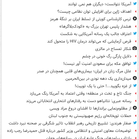
آمریکا نتوانست؛ دیگران هم نمی توانند
اهداف ژاپن برای افزایش توان نظامی چیست؟
ترس کارشناس کویتی از تسلط ایران بر تنگۀ هرمز
هشدار پلیس تهران بزرگ به «کودک‌بلاگرها»
اعتراف جالب یک رسانه آمریکایی به شکست
قرص آزمایشی که می‌تواند درمان HIV را متحول کند
شکار تمساح در مالزی
دلایل پارگی رگ خونی در چشم
توافق مکه برای سعودی امنیت آور نیست!
علل مرگ زنان در ایران؛ بیماری‌های قلبی همچنان در صدر
میدان‌داری یک دهه نودی در بین‌الحرمین
از غزه بگویید...! حتی با یک توییت!
جنگ تاج و تخت در منطقه؛ وقتی اعتماد به آمریکا رنگ می‌بازد
رسانه عبری: نتانیاهو دست به رفتارهای انتحاری انتخاباتی می‌زند
از مظلوم‌نمایی براندازها تا افشای دروغ مراد ویسی
حملات توپخانه‌ای رژیم صهیونیستی به جنوب لبنان
صفار هرندی: تشییع تاریخی رهبر انقلاب تاثیر شگرفی بر صحنه نبرد داشت
توضیحات معاون امنیتی و انتظامی وزیر کشور درباره قتل حمیدرضا رجب زاده
بازتاب پیامدهای جنگ علیه ایران در رسانه‌های جهان