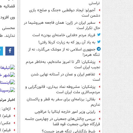
تراستی
قضائیه هم
آجورلو: ایجاد دوقطبی «جنگ و صلح‌» بازی
دشمن است
وی افزود:
سفیر ایران در ژاپن: همان فاجعه هیروشیما در
محسنی اژ
حال تکرار است
ندارند. 
فریاد مردم «فدایی خامنه‌ای بودن» است
به یاد آن روز که به زیارت کربلا رفتی!
جمهوری اسلامی نه از موشک می‌گذرد، نه از
تنگه هرمز!
پزشکیان: اگر تا امروز مانده‌ایم، به‌خاطر مردم
نجیب ایران است
تفاهم ایران و عمان در آستانه نهایی شدن
است
پزشکیان: مشروطه نماد بیداری، قانون‌گرایی و
مردم‌سالاری ملت ایران است
بقائی: برنامه‌ای برای سفر به قطر و پاکستان
اخبار مرتب
نداریم
اژه‌ای:
رایزنی وزیر امور خارجه ایتالیا با عراقچی
فیلم/ ا
بررسی چالش‌های جمعیتی در چهارمین جلسه
عکس/ دو
قرارگاه جوانی جمعیت قوه قضا
فیلم/ ا
شرط بازگشایی تنگه هرمز چیست؟