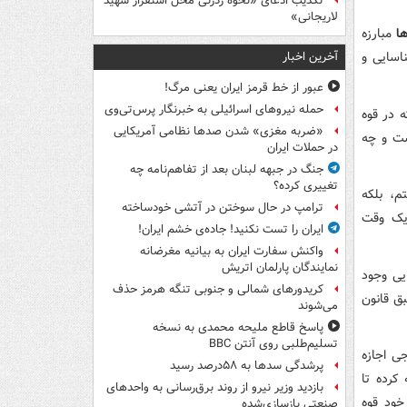
تکذیب ادعای «نحوه ردزنی محل استقرار شهید
لاریجانی»
ا
مبارزه
اسایی و
آخرین اخبار
عبور از خط قرمز ایران یعنی مرگ!
حمله نیروهای اسرائیلی به خبرنگار پرس‌تی‌وی
 در قوه
«ضربه مغزی» شدن صدها نظامی آمریکایی
ست و چه
در حملات ایران
جنگ در جبهه لبنان بعد از تفاهم‌نامه چه
تغییری کرده؟
م، بلکه
ترامپ در حال سوختن در آتشی خودساخته
یک وقت
ایران را تست نکنید! جاده‌ی خشم ایران!
واکنش سفارت ایران به بیانیه مغرضانه
نمایندگان پارلمان اتریش
یی وجود
کریدورهای شمالی و جنوبی تنگه هرمز حذف
ق قانون
می‌شوند
پاسخ قاطع ملیحه محمدی به نسخه
تسلیم‌طلبی روی آنتن BBC
ی اجازه
پرشدگی سدها به ۵۸درصد رسید
کرده تا
بازدید وزیر نیرو از روند برق‌رسانی به واحدهای
خود قوه
صنعتی بازسازی‌شده