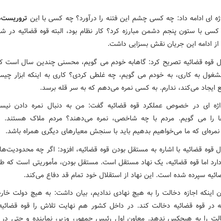
ه ای ادامه داد: چه کسی چشم این فتنه را درآورد؟ چه کسی با این
تروریست‌ه
کسی با ستون پنجم دشمن مبارزه کرد؟ کار نظام بود، البته قوه قضائیه در شن
از ادامه این جریان نقش بسزایی داشت.
ل قوه قضائیه تصریح کرد: گاهابه خودم می گویم، محسنی چندین سال است که
شغول به کاری، به خودم می گویم، چه غلطی کردی؟ کاری به اینکه ابزار چی
ایجاد می‌کند، ندارم. به کسی نمره می‌دهم که به سر قله برسد.
ه ای در خصوص عملکرد قوه قضائیه گفت: من به دنبال نمره دادن نیست
 را می گویم. مردم با چه شاخصی، نمره می‌دهند؟ مردم ملاک هستند. 
نمره‌ای که ما می‌خواهیم بدهیم باید با سنجش معیارهای دیگری همراه باشد.
ل قوه قضائیه با اشاره به مستقل بودن قوه قضائیه، افزود: اگر چه محدودیت‌ها
دارد اما قوه قضائیه، یک نهاد مستقل است. مستقل بودن، مأموریتی است که طب
ائیه سپرده شده است. این نهاد از استقلال خود تمام قد دفاع می‌کند.
ان اینکه اجازه دخالت را به هیچ نهادی ندادیم، بیان داشت: به هیچ دولت خارج
ه در قوه قضائیه دخالت کند. در داخل کشور هم نهایت تلاش را قوه قضائیه 
الت را به هیچکس ندهد. معاون اول رئیس جمهور، وزیر، نماینده و حتی در 