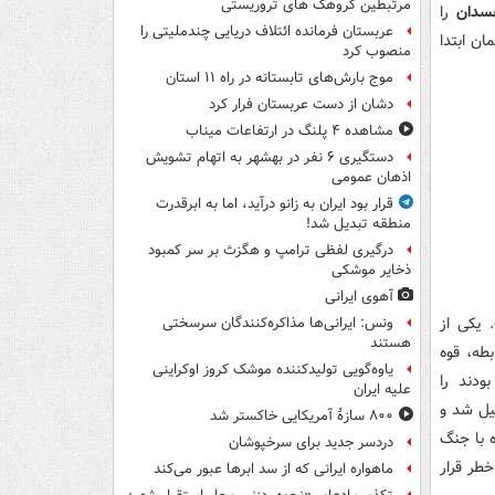
مرتبطین گروهک های تروریستی
سدان
را
عربستان فرمانده ائتلاف دریایی چندملیتی را
ان ابتدا
منصوب کرد
موج بارش‌های تابستانه در راه ۱۱ استان
دشان از دست عربستان فرار کرد
مشاهده ۴ پلنگ در ارتفاعات میناب
دستگیری ۶ نفر در بهشهر به اتهام تشویش
اذهان عمومی
قرار بود ایران به زانو درآید، اما به ابرقدرت
منطقه تبدیل شد!
درگیری لفظی ترامپ و هگزث بر سر کمبود
ذخایر موشکی
آهوی ایرانی
یکی از
ونس: ایرانی‌ها مذاکره‌کنندگان سرسختی
هستند
طه، قوه
یاوه‌گویی تولیدکننده موشک کروز اوکراینی
ودند را
علیه ایران
ر تحمیل شد و
۸۰۰ سازۀ آمریکایی خاکستر شد
 با جنگ
دردسر جدید برای سرخپوشان
طر قرار
ماهواره ایرانی که از سد ابرها عبور می‌کند