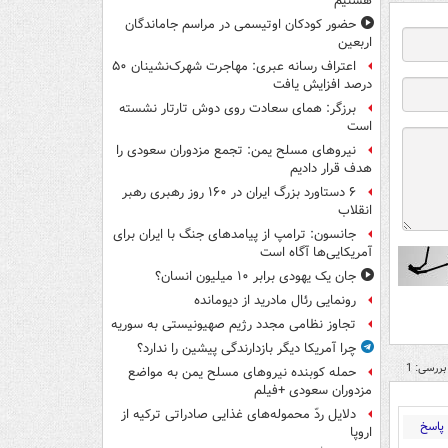
هستیم
حضور کودکان اوتیسمی در مراسم جاماندگان
اربعین
اعتراف رسانه عبری: مهاجرت شهرک‌نشینان ۵۰
درصد افزایش یافت
برزگر: همای سعادت روی دوش تارتار نشسته
است
نیروهای مسلح یمن: تجمع مزدوران سعودی را
هدف قرار دادیم
۶ دستاورد بزرگ ایران در ۱۶۰ روز رهبری رهبر
انقلاب
جانسون: ترامپ از پیامدهای جنگ با ایران برای
آمریکایی‌ها آگاه است
جان یک یهودی برابر ۱۰ میلیون انسان؟
رونمایی رئال مادرید از دیومانده
تجاوز نظامی مجدد رژیم صهیونیستی به سوریه
چرا آمریکا دیگر بازدارندگی پیشین را ندارد؟
بررسی: 1
حمله کوبنده نیروهای مسلح یمن به مواضع
مزدوران سعودی +فیلم
دلایل ردّ محموله‌های غذایی صادراتی ترکیه از
پاسخ
اروپا