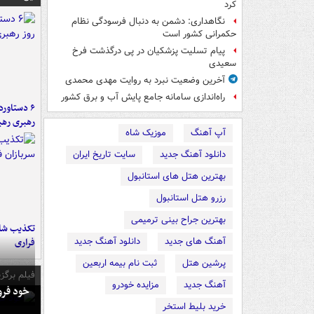
کرد
نگاهداری: دشمن به دنبال فرسودگی نظام
حکمرانی کشور است
پیام تسلیت پزشکیان در پی درگذشت فرخ
سعیدی
آخرین وضعیت نبرد به روایت مهدی محمدی
راه‌اندازی سامانه جامع پایش آب و برق کشور
رهبری رهب
آپ آهنگ
موزیک شاه
دانلود آهنگ جدید
سایت تاریخ ایران
بهترین هتل های استانبول
رزرو هتل استانبول
بهترین جراح بینی ترمیمی
تکذیب شای
آهنگ های جدید
دانلود آهنگ جدید
فراری
پرشین هتل
ثبت نام بیمه اربعین
فیلم برگزی
آهنگ جدید
مزایده خودرو
خود فرو
خرید بلیط استخر