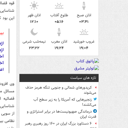
قوه قضائ
شناسایی ک
اذان صبح
طلوع آفتاب
اذان ظهر
این بود ک
۱۲:۱۰
۰۵:۱۶
۰۳:۴۱
بی
غروب خورشید
اذان مغرب
نیمه‌شب شرعی
اژه
۲۳:۲۲
۱۹:۲۴
۱۹:۰۴
اژه
آخ
آخ
اعل
تازه های سیاست
وی افزود
کریدورهای شمالی و جنوبی تنگه هرمز حذف
مسائل مه
می‌شوند
قضائیه ا
زنجیرهایی که آمریکا را به زیر سطح آب
می‌کشند!
درماندگی صهیونیست‌ها در برابر استراتژی و
از سویی 
قدرت ایران
نظامی بی
۶ دستاورد بزرگ ایران در ۱۶۰ روز رهبری رهبر