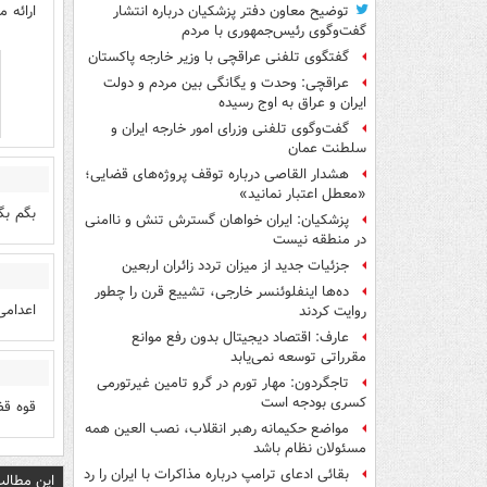
ارائه م
توضیح معاون دفتر پزشکیان درباره انتشار
گفت‌وگوی رئیس‌جمهوری با مردم
گفتگوی تلفنی عراقچی با وزیر خارجه پاکستان
عراقچی: وحدت و یگانگی بین مردم و دولت
ایران و عراق به اوج رسیده
گفت‌وگوی تلفنی وزرای امور خارجه ایران و
سلطنت عمان
هشدار القاصی درباره توقف پروژه‌های قضایی؛
«معطل اعتبار نمانید»
بگم بگ
پزشکیان: ایران خواهان گسترش تنش و ناامنی
در منطقه نیست
جزئیات جدید از میزان تردد زائران اربعین
ده‌ها اینفلوئنسر خارجی، تشییع قرن را چطور
اعدامی 
روایت کردند
عارف: اقتصاد دیجیتال بدون رفع موانع
مقرراتی توسعه نمی‌یابد
تاجگردون: مهار تورم در گرو تامین غیرتورمی
کسری بودجه است
قوه قض
مواضع حکیمانه رهبر انقلاب، نصب العین همه
مسئولان نظام باشد
بقائی ادعای ترامپ درباره مذاکرات با ایران را رد
این مطالب