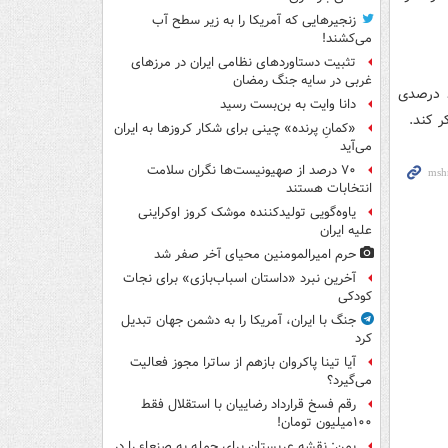
زنجیرهایی که آمریکا را به زیر سطح آب
می‌کشند!
تثبیت دستاوردهای نظامی ایران در مرزهای
غربی در سایه جنگ رمضان
د درصدی
دانا وایت به بن‌بست رسید
ر کند.
«کمانِ پرنده» چینی برای شکار کروزها به ایران
می‌آید
۷۰ درصد از صهیونیست‌ها نگران سلامت
انتخابات هستند
یاوه‌گویی تولیدکننده موشک کروز اوکراینی
علیه ایران
حرم امیرالمومنین محیای آخر صفر شد
آخرین نبرد «داستان اسباب‌بازی» برای نجات
کودکی
جنگ با ایران، آمریکا را به دشمن جهان تبدیل
کرد
آیا تینا پاکروان بازهم از ساترا مجوز فعالیت
می‌گیرد؟
رقم فسخ قرارداد رضاییان با استقلال فقط
۱۰۰میلیون تومان!
یمن: نقشه عربستان برای حمله به صنعاء را در