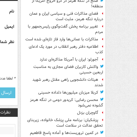
صلح در تنگه هرمز در گرو خروج آمریکا از
منطقه!
نام
فضای مذاکرات فنی و سیاسی ایران و عمان
درباره تنگه هرمز، مثبت است
ایمیل
تغییر برنامه پخش گفت‌وگوی رئیس‌جمهور با
مردم
مذاکرات با عمانی‌ها وارد فاز تازه‌ای شده است
نظر شما 
اطلاعیه دفتر رهبر انقلاب در مورد یک ادعای
کذب
آجورلو: ایران با آمریکا مذاکره‌ای ندارد
واکنش کاربران فضای مجازی به مناسبت
اربعین حسینی
*
لطفا عدد م
هیئات دانشجویی راهی مقتل رهبر شهید
شدند
کربلا میزبان میلیون‌ها دلداده حسینی
محسن رضایی: کریدور دومی در تنگه هرمز
گشوده نمی‌شود
نظرات
گاوچران بزدل
پزشکیان: برنامه ملی پزشک خانواده، زیربنای
تحقق عدالت در سلامت است
در کمین تروریست‌ها و آماده پاسخ قاطعیم