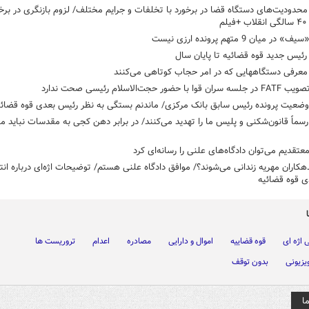
حدودیت‌های دستگاه قضا در برخورد با تخلفات و جرایم مختلف/ لزوم بازنگری در برخ
م
 در میان 9 متهم پرونده ارزی نیست
ئیس جدید قوه قضائیه تا پایان سال
اه‎هایی که در امر حجاب کوتاهی می‌کنند
 با حضور حجت‌الاسلام رئیسی صحت ندارد
وضعیت پرونده رئیس سابق بانک مرکزی/ ماندنم بستگی به نظر رئیس بعدی قوه قضائیه
رسماً قانون‌شکنی و پلیس ما را تهدید می‌کنند/ در برابر دهن کجی به مقدسات نباید م
 معتقدیم می‌توان دادگاه‌های علنی را رسانه‌ای کرد
هکاران مهریه زندانی می‌شوند؟/ موافق دادگاه علنی هستم/ توضیحات اژه‌ای درباره ان
 قوه قضائیه
اژه ای
قوه قضاییه
اموال و دارایی
مصادره
اعدام
تروریست ها
ویزیونی
بدون توقف
ا