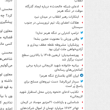
دارند.
انقلاب
ادعای شبکه «الحدث» درباره ایجاد گذرگاه
محسنی اژ
موقت در تنگه هرمز
کرد؟ چه 
ابتکارات رهبر انقلاب در میدان نبرد
پیشگیری 
هلاکت اعضای یک تیم تروریستی در جنوب
سیستان
معاون او
ترامپ کنترلی بر تنگه هرمز ندارد!
قضائیه م
وقتی ورزش با معنویت عجین بشه!
کسی مانع 
پزشکیان: مشروطه نقطه عطف بیداری و
آزادی‌خواهی ملت ایران بود
محسنی اژ
پورجمشیدیان: اربعین ۱۴۰۵ با بالاترین سطح
شاخص‌ها
امنیت برگزار شد
می‌گوئیم 
بیانیه خانواده شهید لاریجانی درباره برخی
گمانه‌زنی‌های رسانه‌ای
معاون او
ایران آقای بلامنازع تنگه هرمز!
داشته و 
سردار ابن‌الرضا: دست نیروهای مسلح برای
پاسخ پُر است
به قوه قض
تکذیب ادعای «نحوه ردزنی محل استقرار شهید
وی با بی
لاریجانی»
ندادیم ک
شناسایی و بازداشت ۲۱مزدور موساد در کرمان
تهاتر ۱۶۷۳ میلیارد تومان از اموال شرکت‌های
اجازه دخ