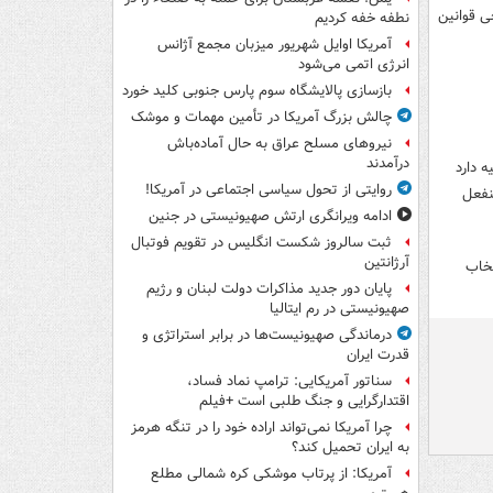
ی قوانین
نطفه خفه کردیم
آمریکا اوایل شهریور میزبان مجمع آژانس
انرژی اتمی می‌شود
بازسازی پالایشگاه سوم پارس جنوبی کلید خورد
چالش بزرگ آمریکا در تأمین مهمات و موشک
نیروهای مسلح عراق به حال آماده‌باش
درآمدند
 دارد
روایتی از تحول سیاسی اجتماعی در آمریکا!
نفعل
ادامه ویرانگری ارتش صهیونیستی در جنین
ثبت سالروز شکست انگلیس در تقویم فوتبال
آرژانتین
تخاب
پایان دور جدید مذاکرات دولت لبنان و رژیم
صهیونیستی در رم ایتالیا
درماندگی صهیونیست‌ها در برابر استراتژی و
قدرت ایران
سناتور آمریکایی: ترامپ نماد فساد،
اقتدارگرایی و جنگ طلبی است +فیلم
چرا آمریکا نمی‌تواند اراده خود را در تنگه هرمز
به ایران تحمیل کند؟
آمریکا: از پرتاب موشکی کره شمالی مطلع