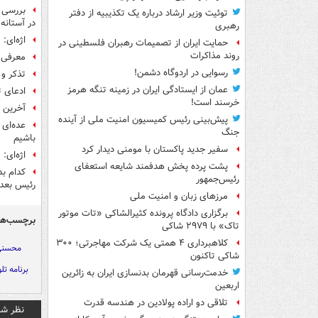
بررسی م
توئیت وزیر ارشاد درباره یک تکذیبیه از دفتر
در آستانه ۴۰ سالگی انقلاب +فیل
رهبری
اژه‌ای: «سیف»
حمایت ایران از تصمیمات رهبران فلسطینی در
روند مذاکرات
معرفی ر
رسوایی در اردوگاه دشمن!
تذکر و معرفی دستگ
عمان از ایستادگی ایران در زمینه تنگه هرمز
ادعای تصویب FATF در جلسه سران قوا
خرسند است!
آخرین 
پیش‌بینی رئیس کمیسیون امنیت ملی از آینده
عده‌ای 
جنگ
باشیم
سفیر جدید پاکستان با مومنی دیدار کرد
اژه‌ای:
پشت پرده پخش هدفمند شایعه استعفای
کدام بد
رئیس‌جمهور
رئیس بعدی
مرزهای زبان و امنیت ملی
برگزاری دادگاه پرونده کثیرالشاکی «تات موتور
برچسب‌ها
تاک» با ۲۹۷۹ شاکی
کلاهبرداری ۴ همتی یک شرکت مهاجرتی؛ ۳۰۰
محسنی 
شاکی تاکنون
برنامه تل
خدمت‌رسانی قهرمان بدنسازی ایران به زائرین
اربعین
تلاقی دو اراده پولادین در هندسه قدرت
نظر شم