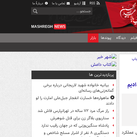
RSS
آرشیو
تماس با ما
دربارهٔ ما
MASHREGH
NEWS
یلم
دیدگاه
پیوندها
بازار
اپ
پربازدیدترین ها
ادیم
بیانیه خانواده شهید لاریجانی درباره برخی
گمانه‌زنی‌های رسانه‌ای
ماهواره‌ها خسارت انفجار جبل‌علی امارت را لو
دادند
راز مرگ مرد ۷۲ ساله در تهرانپارس فاش شد
سناریوی بلاگر زن برای قتل شوهرش
پادشاه سنگین‌وزنی که در جهان رقیب ندارد
 عملکرد
دستگیری ۸ نفر از اشرار مسلح شاخص و