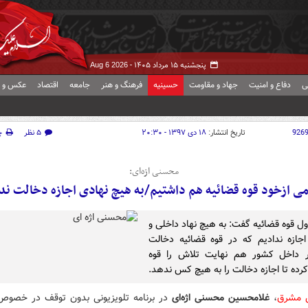
پنجشنبه ۱۵ مرداد ۱۴۰۵ -
Aug 6 2026
ی
دفاع و امنیت
جهاد و مقاومت
حسینیه
فرهنگ و هنر
جامعه
اقتصاد
عکس و ف
926
تاریخ انتشار:
۱۸ دی ۱۳۹۷ - ۲۰:۳۰
۵ نظر
چ
محسنی اژه‌ای:
ی ازخود قوه قضائیه هم داشتیم/به هیچ نهادی اجازه دخالت ند
ول قوه قضائیه گفت: به هیچ نهاد داخلی و
جازه ندادیم که در قوه قضائیه دخالت
ر داخل کشور هم نهایت تلاش را قوه
کرده تا اجازه دخالت را به هیچ کس ندهد.
ش مشرق
،
غلامحسین محسنی اژه‌ای
در برنامه تلویزیونی بدون توقف در خصوص