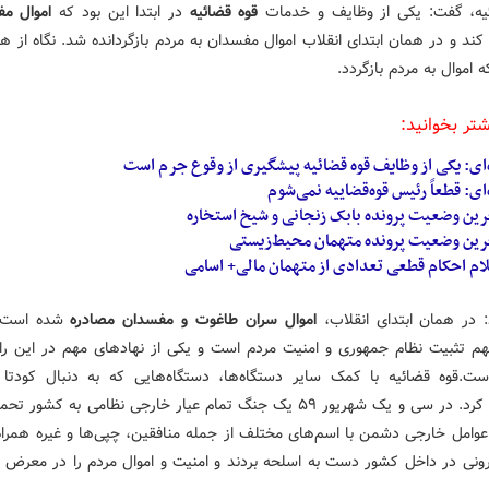
یه، گفت: یکی از وظایف و خدمات
قوه قضائیه
در ابتدا این بود که
اموال مف
ند و در همان ابتدای انقلاب اموال مفسدان به مردم بازگردانده شد. نگاه از هم
ه اموال به مردم بازگردد.
شتر بخوانید:
‌ای: یکی از وظایف قوه قضائیه پیشگیری از وقوع جرم است
‌ای: قطعاً رئیس قوه‌قضاییه نمی‌شوم
رین وضعیت پرونده بابک زنجانی و شیخ استخاره
رین وضعیت پرونده متهمان محیط‌زیستی
ام احکام قطعی تعدادی از متهمان مالی+ اسامی
: در همان ابتدای انقلاب،
اموال سران طاغوت و مفسدان مصادره
شده است. 
م تثبیت نظام جمهوری و امنیت مردم است و یکی از نهادهای مهم در این راب
ست.قوه قضائیه با کمک سایر دستگاه‌ها، دستگاه‌هایی که به دنبال کودتا ب
شناسایی کرد. در سی و یک شهریور ۵۹ یک جنگ تمام عیار خارجی نظامی به کشو
عوامل خارجی دشمن با اسم‌های مختلف از جمله منافقین، چپی‌ها و غیره همراه
رونی در داخل کشور دست به اسلحه بردند و امنیت و اموال مردم را در معرض خ