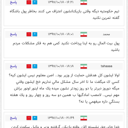
پاسخ
۱۶:۲۱ - ۱۳۹۷/۱۰/۱۸
11
10
تیم حکومتیه دیگه وقتی بازیکنانشون اعتراف می کنند بخاطر پول باشگاه
گفته تمرین نکنید
پاسخ
محمد
۱۸:۰۱ - ۱۳۹۷/۱۰/۱۸
0
0
پول بیت المال رو به اینا پرداخت نکنید کمی هم به فکر مشکلات مردم
باشید
پاسخ
۱۸:۱۸ - ۱۳۹۷/۱۰/۱۸
tahaaaa
0
0
اولا ايشون كل هدفش حمايت از وزير بود.. اصن معلوم نيس ايشون كيه؟
كسي ك ميگفت ما تا اخر سال مشكل مالي نداريم خخ ايشون وقتي
ميگه دوروز ديرتر يا دو روز زودتر نشون ميده يك ماه اينور اونور براش
مهم نيس.. لامصب امادگيها ب همين دو سه روز و چهار روز و يك هفته
بستگي داره ميفهمي يا نه؟
پاسخ
۲۱:۴۹ - ۱۳۹۷/۱۰/۱۸
2
1
خدا جای حق نشسته الان وقته بازیکن گرفتنه وزیر و وکیل سکوت کردن