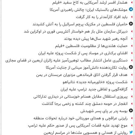
هشدار افسر ارشد آمریکایی به کاخ سفید +فیلم
موشک‌های بالستیک ایران؛ چالش راهبردی آمریکا
باید افراد کارآمدتر را به کار گرفت
حامیان فلسطین در مکزیک پرچم اسرائیل را به آتش کشیدند
دبیرکل سازمان ملل باز هم خواستار آتش‌بس فوری در اوکراین شد
آنچه رهبر شهید سال‌ها پیش دیده بودند
حمایت هلندی‌ها از مظلومیت فلسطین +فیلم
افشای برکناری در موساد پس از شکست پروژه علیه ایران
دستگیری عامل انتشار مطالب توهین‌آمیز علیه زائران اربعین در فضای مجازی
روایت تکان‌دهنده دانش‌آموز مینابی از جنایت آمریکا
هدف قرار گرفتن اتاق‌ فرماندهی مزدوران عربستان در یمن
شکست پروژه «خاورمیانه جدید» نتانیاهو
گزافه‌گویی و لفاظی جدید ترامپ علیه ایران
پیروزی استقلال مقابل همنام خوزستانی در دیداری تدارکاتی
انفجار در حومه دمشق چند کشته و زخمی برجا گذاشت
بوسه‌ پدر بر پای پسر شهیدش
رایزنی عراقچی و همتای موریتانی خود درباره تحولات منطقه
موج تهدید علیه قضات آمریکایی پس از صدور حکم علیه ترامپ
روایتی از همدلی و همسویی ملت‌ها در مراسم اربعین