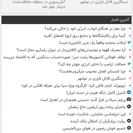
دستگیری قاتل فراری در نوشهر
آتش‌سوزی در منطقه حفاظت‌شده
دیزمار مهار شد
مص
آخرین اخبار
چرا مغز در هنگام خواب، انرژی خود را خالی می‌کند؟
گرما برای پالایشگاه‌ها و منابع برق اروپا اضطرار آفرید
ایالات متحده واقعاً یک «ببر کاغذی» است!
آیا مصرف قهوه و نوشیدنی‌های کافئین‌دار در دوران بارداری مجاز است؟
توقف طولانی کامیون‌ها پشت مرز؛ صورت‌حساب سنگینی که به اقتصاد می‌رسد
حماقت ترامپ با ذخایر انرژی جهان چه کرد؟
چرا تابستان فصل محبوب میکروب‌هاست؟
دستگیری قاتل فراری در نوشهر
نیویورک تایمز فاش کرد: کارگروه ویژه سیا برای تفرقه افکنی در کوبا
کنترل کامل تنگه هرمز در دست ایران!
پرچم سیاه بر فراز گنبد حسینی همچنان در اهتزاز است
ماجرای پیاده روی اربعین حاج رمضان
این دیپلماسی نمایشی، شکست خورده است
روایت پزشکیان از انحلال بانک آینده
شمیم خوش رضوی در هوای بین‌الحرمین