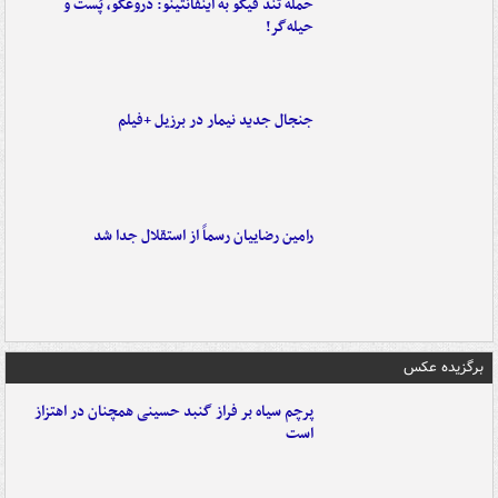
حمله تند فیگو به اینفانتینو: دروغگو، پَست‌ و
حیله‌گر!
جنجال جدید نیمار در برزیل +فیلم
رامین رضاییان رسماً از استقلال جدا شد
برگزیده عکس
پرچم سیاه بر فراز گنبد حسینی همچنان در اهتزاز
است