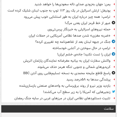
یمن: جهان به‌زودی صدای ناله سعودی‌ها را خواهد شنید
یونیفل: ارتش اسرائیل در یک روز ۱۱۳ توپ به جنوب لبنان شلیک کرده است
ترامپ: همه چیز درباره ایران به طور استثنایی خوب پیش می‌رود
عبور از خط قرمز ایران یعنی مرگ!
حمله نیروهای اسرائیلی به خبرنگار پرس‌تی‌وی
«ضربه مغزی» شدن صدها نظامی آمریکایی در حملات ایران
جنگ در جبهه لبنان بعد از تفاهم‌نامه چه تغییری کرده؟
ترامپ در حال سوختن در آتشی خودساخته
ایران را تست نکنید! جاده‌ی خشم ایران!
واکنش سفارت ایران به بیانیه مغرضانه نمایندگان پارلمان اتریش
کریدورهای شمالی و جنوبی تنگه هرمز حذف می‌شوند
پاسخ قاطع ملیحه محمدی به نسخه تسلیم‌طلبی روی آنتن BBC
پرشدگی سدها به ۵۸درصد رسید
بازدید وزیر نیرو از روند برق‌رسانی به واحدهای صنعتی بازسازی‌شده
زنجیرهایی که آمریکا را به زیر سطح آب می‌کشند!
تثبیت دستاوردهای نظامی ایران در مرزهای غربی در سایه جنگ رمضان
سلامت