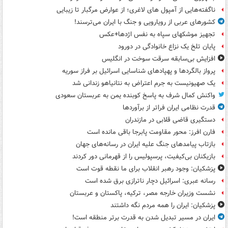
ناگفته‌هایی از آمپول های لاغری؛ از عوارض مرگبار تا زیبایی
کشورهای عربی از رویارویی و جنگ با ایران می‌ترسند!
تجهیز موشکهای سپاه به نفس اژدها+عکس
پایان تلخ یک نزاع خانوادگی در دورود
افزایش بی‌سابقه سرقت سوخت در انگلیس
پرواز بالگردها و پهپادهای شناسایی اسرائیل بر فراز سوریه
یک صهیونیست به جرم اعتراض به نتانیاهو زندانی شد
واکنش کمال شرف به پاسخ کوبنده یمن به عربستان سعودی
قدرت نظامی ایران فراتر از برآوردها
دستگیری قاضی قلابی در مازندران
فارن افرز: محور مقاومت پابرجا باقی مانده است
بازتاب پیامدهای جنگ علیه ایران در رسانه‌های جهان
بازیکنان بی‌کیفیت، پرسپولیس را از قهرمانی دور کردند
پزشکیان: وجود رهبر انقلاب برای ما نقطه قوت است
رسانه عبری: اسرائیل دچار ناترازی برق شده است
نشست وزیران خارجه مصر، ترکیه، پاکستان و عربستان
پزشکیان: ایران را همه مردم نگه داشتند
ایران در مسیر تبدیل شدن به قدرت برتر منطقه است!