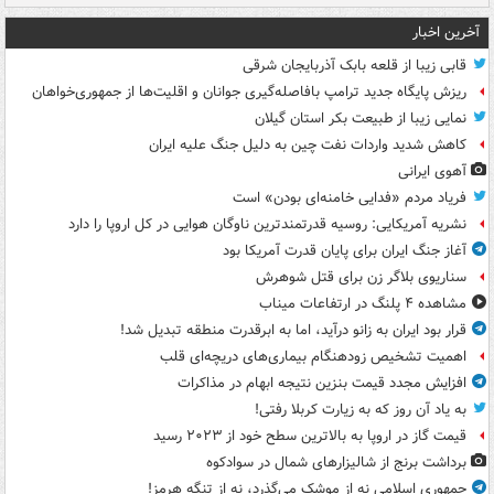
آخرین اخبار
قابی زیبا از قلعه بابک آذربایجان شرقی
ریزش پایگاه جدید ترامپ بافاصله‌گیری جوانان و اقلیت‌ها از جمهوری‌خواهان
نمایی زیبا از طبیعت بکر استان گیلان
کاهش شدید واردات نفت چین به دلیل جنگ علیه ایران
آهوی ایرانی
فریاد مردم «فدایی خامنه‌ای بودن» است
نشریه آمریکایی: روسیه قدرتمندترین ناوگان هوایی در کل اروپا را دارد
آغاز جنگ ایران برای پایان قدرت آمریکا بود
سناریوی بلاگر زن برای قتل شوهرش
مشاهده ۴ پلنگ در ارتفاعات میناب
قرار بود ایران به زانو درآید، اما به ابرقدرت منطقه تبدیل شد!
اهمیت تشخیص زودهنگام بیماری‌های دریچه‌ای قلب
افزایش مجدد قیمت بنزین نتیجه ابهام در مذاکرات
به یاد آن روز که به زیارت کربلا رفتی!
قیمت گاز در اروپا به بالاترین سطح خود از ۲۰۲۳ رسید
برداشت برنج از شالیزارهای شمال در سوادکوه
جمهوری اسلامی نه از موشک می‌گذرد، نه از تنگه هرمز!