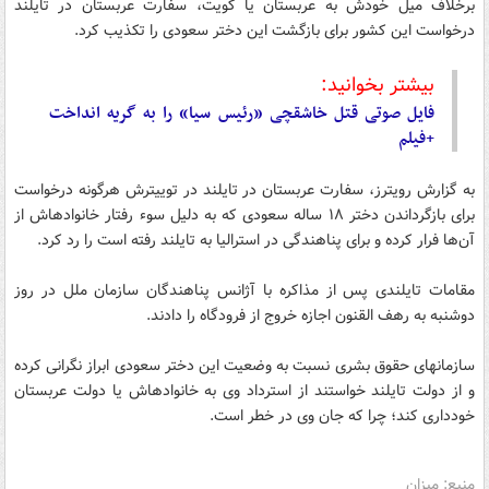
برخلاف میل خودش به عربستان یا کویت، سفارت عربستان در تایلند
درخواست این کشور برای بازگشت این دختر سعودی را تکذیب کرد.
بیشتر بخوانید:
فایل صوتی قتل خاشقچی «رئیس سیا» را به گریه انداخت
+فیلم
به گزارش رویترز، سفارت عربستان در تایلند در توییترش هرگونه درخواست
برای بازگرداندن دختر ۱۸ ساله سعودی که به دلیل سوء رفتار خانواده‎اش از
آن‌ها فرار کرده و برای پناهندگی در استرالیا به تایلند رفته است را رد کرد.
مقامات تایلندی پس از مذاکره با آژانس پناهندگان سازمان ملل در روز
دوشنبه به رهف القنون اجازه خروج از فرودگاه را دادند.
سازمان‎های حقوق بشری نسبت به وضعیت این دختر سعودی ابراز نگرانی کرده
و از دولت تایلند خواستند از استرداد وی به خانواده‎اش یا دولت عربستان
خودداری کند؛ چرا که جان وی در خطر است.
منبع: میزان