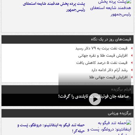
پشت پرده پخش هدفمند شایعه استعفای
رئیس‌جمهور
قیمت‌های روز در یک نگاه
قیمت نفت برنت به ۷۹ دلار رسید
افزایش قیمت طلا و نقره جهانی
قیمت نفت ۵ درصد کاهش یافت
رشد آرام دلار ادامه دارد
افزایش قیمت جهانی طلا
فیلم برگزیده
صاعقه جان فوتبالیست تایلندی را گرفت!
برگزیده ورزشی
حمله تند فیگو به اینفانتینو: دروغگو، پَست‌ و
حیله‌گر!