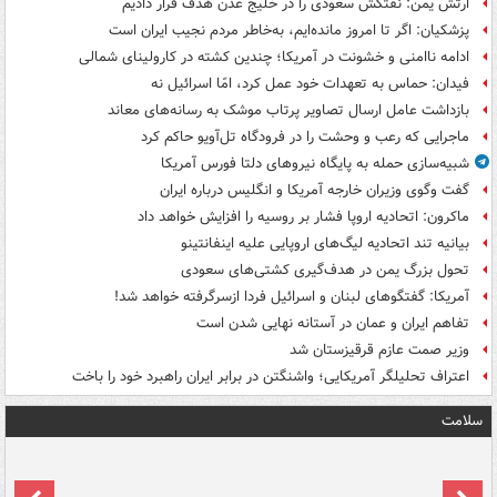
ارتش یمن: نفتکش سعودی را در خلیج عدن هدف قرار دادیم
پزشکیان: اگر تا امروز مانده‌ایم، به‌خاطر مردم نجیب ایران است
ادامه ناامنی و خشونت در آمریکا؛ چندین کشته در کارولینای شمالی
فیدان: حماس به تعهدات خود عمل کرد، امّا اسرائیل نه
بازداشت عامل ارسال تصاویر پرتاب موشک به رسانه‌های معاند
ماجرایی که رعب و وحشت را در فرودگاه تل‌آویو حاکم کرد
شبیه‌سازی حمله به پایگاه نیروهای دلتا فورس آمریکا
گفت وگوی وزیران خارجه آمریکا و انگلیس درباره ایران
ماکرون: اتحادیه اروپا فشار بر روسیه را افزایش خواهد داد
بیانیه تند اتحادیه لیگ‌های اروپایی علیه اینفانتینو
تحول بزرگ یمن در هدف‌گیری کشتی‌های سعودی
آمریکا: گفتگوهای لبنان و اسرائیل فردا ازسرگرفته خواهد شد!
تفاهم ایران و عمان در آستانه نهایی شدن است
وزیر صمت عازم قرقیزستان شد
اعتراف تحلیلگر آمریکایی؛ واشنگتن در برابر ایران راهبرد خود را باخت
سلامت