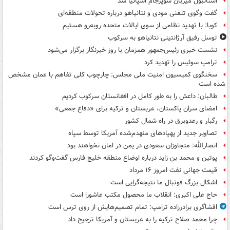
استانبول میزبان سوپرجام اسپانیا شد
گفت وگوی تلفنی مودی و نتانیاهو درباره تحولات منطقه‌ای
کوبا: با تهدید نظامی از سوی ایالات متحده روبه‌رو هستیم
توسل رفیق آرژانتینی نتانیاهو به سرکوب
نشست خبری رئیس‌جمهور همزمان با روز خبرنگار برگزار می‌شود
ترامپ سوئیس را تهدید کرد
سخنگوی کمیسیون امنیت ملی مجلس: چارچوب کلی تفاهم با عمان مشخص
شده است
طالبان: داعش را به طور کامل در افغانستان سرکوب کردیم
امضای سران پاکستان، عربستان و ترکیه برای «دفاع جمعی»
رگبار و رعدوبرق در راه شمال کشور
تصاویر جدید از پهپادهای منهدم‌شده آمریکا توسط سپاه
انصارالله: متجاوزان سعودی در یمن در امان نخواهند بود
پوتین و محمد بن زاید درباره اوضاع منطقه خلیج فارس گفت‌وگو کردند
قیمت جهانی نفت امروز ۱۶ مرداد
اشکال بزرگ فوتبال ما نتیجه‌گرایی است
حاج علی اکبری: انقلاب ما محصول مکتب عاشورا است
افشاگری برادرزاده ترامپ: تمام تصمیم‌هایش از روی ترس است
چرا محمد صلاح ترکیه را به عربستان و آمریکا ترجیح داد