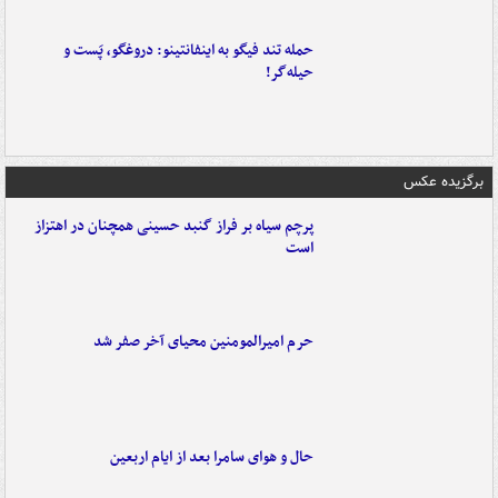
حمله تند فیگو به اینفانتینو: دروغگو، پَست‌ و
حیله‌گر!
برگزیده عکس
پرچم سیاه بر فراز گنبد حسینی همچنان در اهتزاز
است
حرم امیرالمومنین محیای آخر صفر شد
حال و هوای سامرا بعد از ایام اربعین