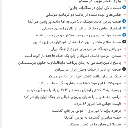
وقوع انفجار مهیب در مسکو
دست بالای ایران در مذاکرات جاری!
عکس‌های دیده نشده از رفاقت دو فرمانده‌ موشکی
قیمت بنزین مانند موشک بالا می‌رود اما مانند پر پایین می‌آید!
استقبال خاص دخترک عراقی از زائران اربعین حسینی
محمد مرندی: پیروزی با روحیه استوار مردمی حاصل شده
محمد صلاح مات و مبهوت استقبال هواداران ترابزون اسپور
دو راهی دردناک ترامپ برای خروج از جنگ ایران
سندرز: ترامپ فاسد، آمریکا را وارد یک جنگ فاجعه بار کرده است
پاسخ تأمین‌اجتماعی به زمان پرداخت مابه‌التفاوت حقوق بازنشستگان
صحنه ای نادر از حیات وحش ایران در سبلان
جنگ مدعیان طلای کشتی جهان این بار در مسکو
سوخو۳۵ با این موشک‌ها به ناوهای‌جنگی حمله می‌کند
روسیه: به ۳ کشتی اوکراین حمله و ۲۰۳ پهپاد را سرنگون کردیم
ترامپ مقاله‌ای را با عنوان پیروزی خیالی در جنگ ایران بازنشر کرد
قیمت جهانی طلا امروز ۱۶ مرداد
برخورد پراید با تیر برق ۲ فوتی بر جای گذاشت
حمله سایبری گسترده به بورس آمریکا
صنعا: نیروهای ما در کمین‌ هستند