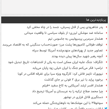
پربازدیدترین ها
پدر شاهرودی پس از قتل پسرش، جسد را در چاه مخفی کرد
سامانه ضد موشکی لیزری؛ از بلوف سیاسی تا واقعیت میدانی
هشدار سرمربی پرسپولیس به جاسوس تیم
توقف طولانی کامیون‌ها پشت مرز؛ صورت‌حساب سنگینی که به اقتصاد می‌رسد
تصاویر جدید از پهپادهای منهدم‌شده آمریکا توسط سپاه
آنچه رهبر شهید سال‌ها پیش دیده بودند
تلگراف: جنگ علیه ایران ممکن است به یکی از اشتباهات تاریخ تبدیل شود
ترامپ: فکر می‌کنم جنگ با ایران خیلی زود پایان می‌یابد
نیویورک تایمز فاش کرد: کارگروه ویژه سیا برای تفرقه افکنی در کوبا
برخورد پراید با تیر برق ۲ فوتی بر جای گذاشت
هشدار افسر ارشد آمریکایی به کاخ سفید +فیلم
چرا محمد صلاح ترکیه را به عربستان و آمریکا ترجیح داد
دستگیری قاتل فراری در نوشهر
سوخو۳۵ با این موشک‌ها به ناوهای‌جنگی حمله می‌کند
ایالات متحده واقعاً یک «ببر کاغذی» است!