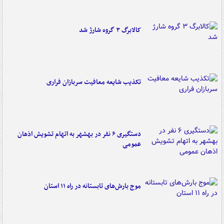
کالابرگ ۳ گروه شارژ شد
تکذیب شایعه معافیت سربازان فراری
دستگیری ۶ نفر در بهشهر به اتهام تشویش اذهان
عمومی
موج بارش‌های تابستانه در راه ۱۱ استان