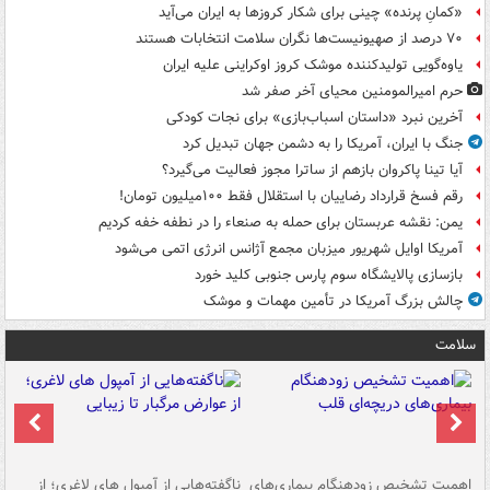
«کمانِ پرنده» چینی برای شکار کروزها به ایران می‌آید
۷۰ درصد از صهیونیست‌ها نگران سلامت انتخابات هستند
یاوه‌گویی تولیدکننده موشک کروز اوکراینی علیه ایران
حرم امیرالمومنین محیای آخر صفر شد
آخرین نبرد «داستان اسباب‌بازی» برای نجات کودکی
جنگ با ایران، آمریکا را به دشمن جهان تبدیل کرد
آیا تینا پاکروان بازهم از ساترا مجوز فعالیت می‌گیرد؟
رقم فسخ قرارداد رضاییان با استقلال فقط ۱۰۰میلیون تومان!
یمن: نقشه عربستان برای حمله به صنعاء را در نطفه خفه کردیم
آمریکا اوایل شهریور میزبان مجمع آژانس انرژی اتمی می‌شود
بازسازی پالایشگاه سوم پارس جنوبی کلید خورد
چالش بزرگ آمریکا در تأمین مهمات و موشک
سلامت
اهمیت تشخیص زودهنگام بیماری‌های
ناگفته‌هایی از آمپول های لاغری؛ از