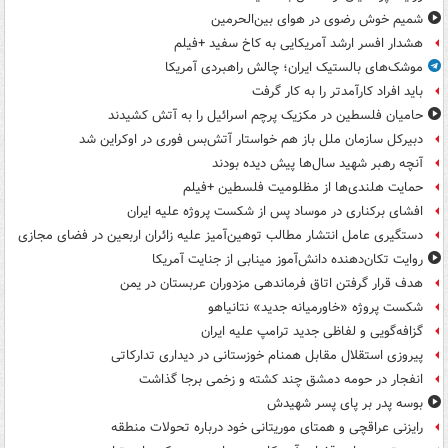
شمیم خوش رضوی در هوای بین‌الحرمین
هشدار افسر ارشد آمریکایی به کاخ سفید +فیلم
موشک‌های بالستیک ایران؛ چالش راهبردی آمریکا
باید افراد کارآمدتر را به کار گرفت
حامیان فلسطین در مکزیک پرچم اسرائیل را به آتش کشیدند
دبیرکل سازمان ملل باز هم خواستار آتش‌بس فوری در اوکراین شد
آنچه رهبر شهید سال‌ها پیش دیده بودند
حمایت هلندی‌ها از مظلومیت فلسطین +فیلم
افشای برکناری در موساد پس از شکست پروژه علیه ایران
دستگیری عامل انتشار مطالب توهین‌آمیز علیه زائران اربعین در فضای مجازی
روایت تکان‌دهنده دانش‌آموز مینابی از جنایت آمریکا
هدف قرار گرفتن اتاق‌ فرماندهی مزدوران عربستان در یمن
شکست پروژه «خاورمیانه جدید» نتانیاهو
گزافه‌گویی و لفاظی جدید ترامپ علیه ایران
پیروزی استقلال مقابل همنام خوزستانی در دیداری تدارکاتی
انفجار در حومه دمشق چند کشته و زخمی برجا گذاشت
بوسه‌ پدر بر پای پسر شهیدش
رایزنی عراقچی و همتای موریتانی خود درباره تحولات منطقه