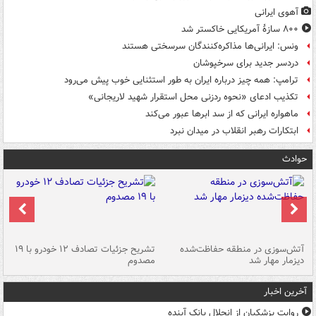
آهوی ایرانی
۸۰۰ سازۀ آمریکایی خاکستر شد
ونس: ایرانی‌ها مذاکره‌کنندگان سرسختی هستند
دردسر جدید برای سرخپوشان
ترامپ: همه چیز درباره ایران به طور استثنایی خوب پیش می‌رود
تکذیب ادعای «نحوه ردزنی محل استقرار شهید لاریجانی»
ماهواره ایرانی که از سد ابرها عبور می‌کند
ابتکارات رهبر انقلاب در میدان نبرد
حوادث
تصادف مرگبار در محور اهواز–شوش ۲
آتش‌سوزی در منطقه حفاظت‌شده
تشریح جزئیات تصادف ۱۲ خودرو با ۱۹
پا
دیزمار مهار شد
مصدوم
آخرین اخبار
روایت پزشکیان از انحلال بانک آینده