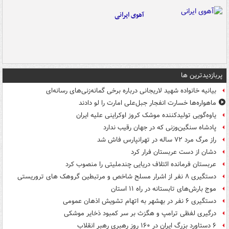
آهوی ایرانی
پربازدیدترین ها
بیانیه خانواده شهید لاریجانی درباره برخی گمانه‌زنی‌های رسانه‌ای
ماهواره‌ها خسارت انفجار جبل‌علی امارت را لو دادند
یاوه‌گویی تولیدکننده موشک کروز اوکراینی علیه ایران
پادشاه سنگین‌وزنی که در جهان رقیب ندارد
راز مرگ مرد ۷۲ ساله در تهرانپارس فاش شد
دشان از دست عربستان فرار کرد
عربستان فرمانده ائتلاف دریایی چندملیتی را منصوب کرد
دستگیری ۸ نفر از اشرار مسلح شاخص و مرتبطین گروهک های تروریستی
موج بارش‌های تابستانه در راه ۱۱ استان
دستگیری ۶ نفر در بهشهر به اتهام تشویش اذهان عمومی
درگیری لفظی ترامپ و هگزث بر سر کمبود ذخایر موشکی
۶ دستاورد بزرگ ایران در ۱۶۰ روز رهبری رهبر انقلاب