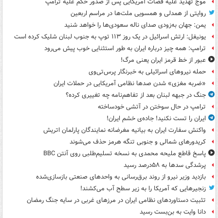
موج تهدید علیه قضات آمریکایی پس از صدور حکم علیه ترامپ
روایتی از همدلی و همسویی ملت‌ها در مراسم اربعین
یمن: جهان به‌زودی صدای ناله سعودی‌ها را خواهد شنید
یونیفل: ارتش اسرائیل در یک روز ۱۱۳ توپ به جنوب لبنان شلیک کرده است
ترامپ: همه چیز درباره ایران به طور استثنایی خوب پیش می‌رود
عبور از خط قرمز ایران یعنی مرگ!
حمله نیروهای اسرائیلی به خبرنگار پرس‌تی‌وی
«ضربه مغزی» شدن صدها نظامی آمریکایی در حملات ایران
جنگ در جبهه لبنان بعد از تفاهم‌نامه چه تغییری کرده؟
ترامپ در حال سوختن در آتشی خودساخته
ایران را تست نکنید! جاده‌ی خشم ایران!
واکنش سفارت ایران به بیانیه مغرضانه نمایندگان پارلمان اتریش
کریدورهای شمالی و جنوبی تنگه هرمز حذف می‌شوند
پاسخ قاطع ملیحه محمدی به نسخه تسلیم‌طلبی روی آنتن BBC
پرشدگی سدها به ۵۸درصد رسید
بازدید وزیر نیرو از روند برق‌رسانی به واحدهای صنعتی بازسازی‌شده
زنجیرهایی که آمریکا را به زیر سطح آب می‌کشند!
تثبیت دستاوردهای نظامی ایران در مرزهای غربی در سایه جنگ رمضان
دانا وایت به بن‌بست رسید