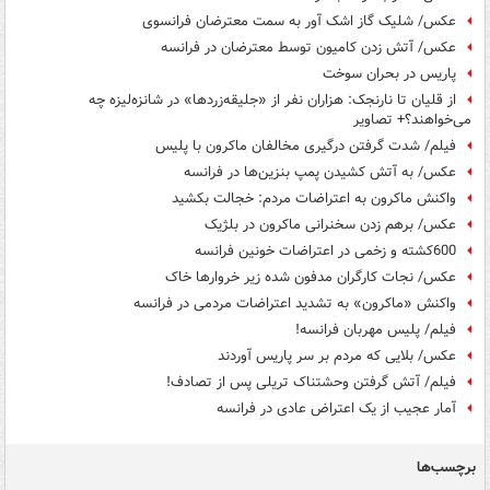
عکس/ شلیک گاز اشک آور به سمت معترضان فرانسوی
عکس/ آتش زدن کامیون توسط معترضان در فرانسه
پاریس در بحران سوخت
از قلیان تا نارنجک: هزاران نفر از «جلیقه‌زردها» در شانزه‌لیزه چه
می‌خواهند؟+ تصاویر
فیلم/ شدت گرفتن درگیری مخالفان ماکرون با پلیس
عکس/ به آتش کشیدن پمپ بنزین‌ها در فرانسه
واکنش ماکرون به اعتراضات مردم: خجالت بکشید
عکس/ برهم زدن سخنرانی ماکرون در بلژیک
600کشته و زخمی در اعتراضات خونین فرانسه
عکس/ نجات کارگران مدفون شده زیر خروارها خاک
واکنش «ماکرون» به تشدید اعتراضات مردمی در فرانسه
فیلم/ پلیس مهربان فرانسه!
عکس/ بلایی که مردم بر سر پاریس آوردند
فیلم/ آتش گرفتن وحشتناک تریلی پس از تصادف!
آمار عجیب از یک اعتراض عادی در فرانسه
برچسب‌ها