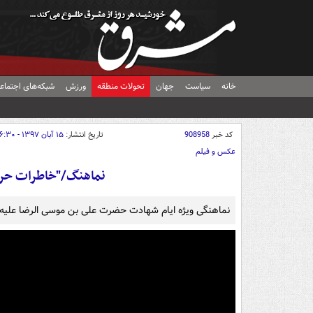
خانه
سیاست
جهان
تحولات منطقه
ورزش
شبکه‌های اجتماع
کد خبر
908958
تاریخ انتشار:
۱۵ آبان ۱۳۹۷ - ۱۶:۳۰
عکس و فیلم
نماهنگ/"خاطرات حرم"
نماهنگی ویژه ایام شهادت حضرت علی بن موسی الرضا علیه ا