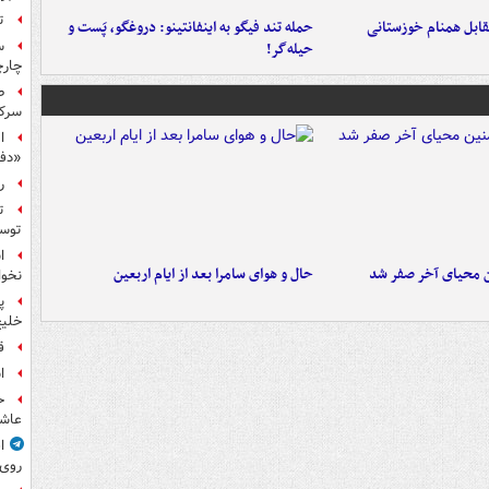
ت
قابل همنام خوزستانی
حمله تند فیگو به اینفانتینو: دروغگو، پَست‌ و
س
حیله‌گر!
چار
ط
سرکو
ا
«دف
ر
ت
توس
ا
ن محیای آخر صفر شد
حال و هوای سامرا بعد از ایام اربعین
نخوا
پ
خلیج
ق
ا
ح
عاشو
ا
روی