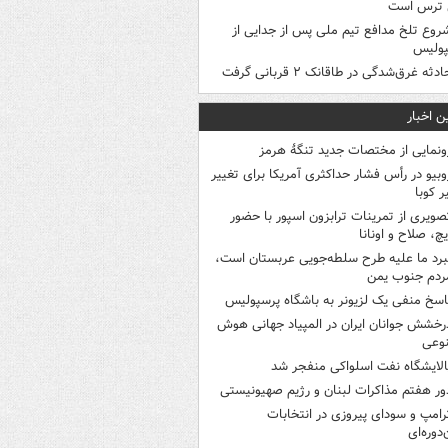
 ترس است
روع تلخ مدافع تیم ملی پس از جدایی از
پولیس
ادثه غرق‌شدگی در طاقانک ۲ قربانی گرفت
ن اخبار
ونمایی از مختصات جدید تنگۀ هرمز
وبیو در رأس فشار حداکثری آمریکا برای تغییر
 کوبا
صویری از تمرینات ترابزون اسپور با حضور
چ، صلاح و اونانا
برد ما علیه طرح سلطه‌جویی عربستان است،
ردم جنوب یمن
اسخ منفی یک لزیونر به باشگاه پرسپولیس
رخشش جوانان ایران در المپیاد جهانی هوش
وعی
الایشگاه نفت اسلواکی منفجر شد
ور هفتم مذاکرات لبنان و رژیم صهیونیستی
رامپ و سودای پیروزی در انتخابات
‌دوره‌ای