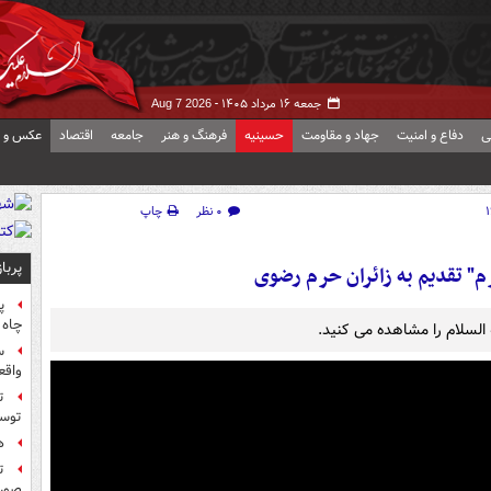
جمعه ۱۶ مرداد ۱۴۰۵ -
Aug 7 2026
ی
دفاع و امنیت
جهاد و مقاومت
حسینیه
فرهنگ و هنر
جامعه
اقتصاد
عکس و ف
۰ نظر
چاپ
پربا
 تقدیم به زائران حرم رضوی
پ
چاه 
لسلام را مشاهده می کنید.
س
واقع
ت
توس
ه
ت
صورت