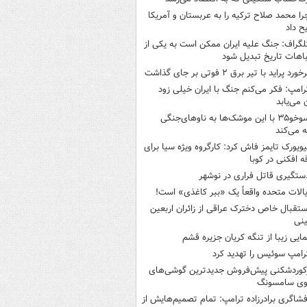
را محمد صلاح ترکیه را به عربستان و آمریکا
ح داد
لگراف: جنگ علیه ایران ممکن است به یکی از
اهات تاریخ تبدیل شود
خورد پراید با تیر برق ۲ فوتی بر جای گذاشت
رامپ: فکر می‌کنم جنگ با ایران خیلی زود
ن می‌یابد
سوخو۳۵ با این موشک‌ها به ناوهای‌جنگی
 می‌کند
یویورک تایمز فاش کرد: کارگروه ویژه سیا برای
ه افکنی در کوبا
ستگیری قاتل فراری در نوشهر
یالات متحده واقعاً یک «ببر کاغذی» است!
ستقبال خاص دخترک عراقی از زائران اربعین
نی
مایی زیبا از تنگه کریان جزیره قشم
رامپ سوئیس را تهدید کرد
کوردشکنی پیش‌فروش جدیدترین گوشی‌های
وی سامسونگ
فشاگری برادرزاده ترامپ: تمام تصمیم‌هایش از