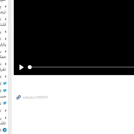
چ
ترجی
ت
اشتب
بر
ت
پایا
حمله
ن
تفرق
Play
د
ا
ا
حسی
ن
ت
ر
تاش
ا