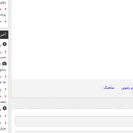
روی
ش
پرس
ح
آخری
ر
ر
مسیر
ت
ساوی
ن
نه م
رم رضوی
نماهنگ
پ
د
مصن
پ
د
ت
میان