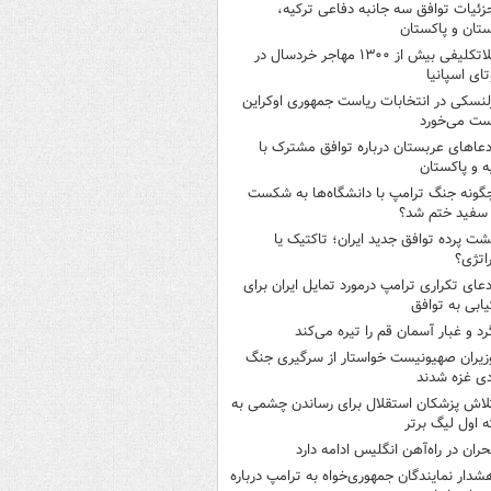
زئیات توافق سه جانبه دفاعی ترکیه،
تان و پاکستان
بلاتکلیفی بیش از ۱۳۰۰ مهاجر خردسال در
ای اسپانیا
لنسکی در انتخابات ریاست جمهوری اوکراین
ت می‌خورد
دعاهای عربستان درباره توافق مشترک با
ه و پاکستان
گونه جنگ ترامپ با دانشگاه‌ها به شکست
سفید ختم شد؟
شت پرده توافق جدید ایران؛ تاکتیک یا
اتژی؟
دعای تکراری ترامپ درمورد تمایل ایران برای
ابی به توافق
رد و غبار آسمان قم را تیره می‌کند
زیران صهیونیست خواستار از سرگیری جنگ
دی غزه شدند
لاش پزشکان استقلال برای رساندن چشمی به
 اول لیگ برتر
حران در راه‌آهن انگلیس ادامه دارد
شدار نمایندگان جمهوری‌خواه به ترامپ درباره