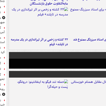
جنگ 
مابه‌التفاوت حقوق بازنشستگان
و
ت
د
صهی
گ
آمری
د
ای اسناد سبزرنگ ممنوع شد
۲۲ کشته و زخمی بر اثر تیراندازی در یک مدرسه
استق
در تایلند+ فیلم
ت
کرد
خ
گ
ا
گ
تحول
ک
روبه
ت
ن
خبرن