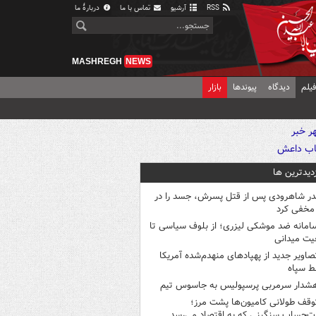
RSS
آرشیو
تماس با ما
دربارهٔ ما
MASHREGH
NEWS
یلم
دیدگاه
پیوندها
بازار
زدیدترین ها
در شاهرودی پس از قتل پسرش، جسد را در
مخفی کرد
امانه ضد موشکی لیزری؛ از بلوف سیاسی تا
یت میدانی
صاویر جدید از پهپادهای منهدم‌شده آمریکا
ط سپاه
شدار سرمربی پرسپولیس به جاسوس تیم
وقف طولانی کامیون‌ها پشت مرز؛
‌حساب سنگینی که به اقتصاد می‌رسد