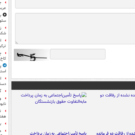
ج
عربس
سئوت
ز
شکس
ا
ترکی
چ
کاخ 
پ
استر
ا
دستی
گ
و
نابو
ت
هفته
ب
ه
ه از رفاقت دو فرمانده‌
پاسخ تأمین‌اجتماعی به زمان پرداخت