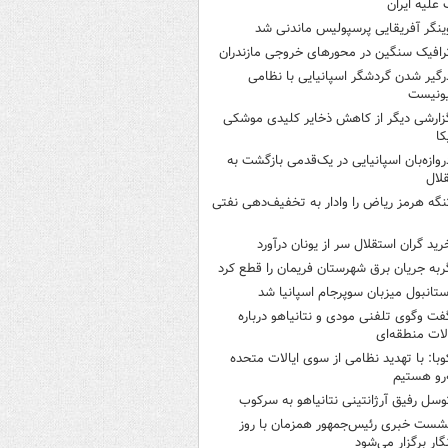
علیه ایران
ینگر آفریقایی پرسپولیس ماندنی شد
رافیک سنگین در محورهای خروجی مازندران
رگیر شدن گردشگر اسپانیایی با نظامی
ونیست
زارشی دیگر از کاهش ذخایر کلیدی موشکی
کا
روازه‌بان اسپانیایی در یک‌قدمی بازگشت به
لال
نگه هرمز ریاض را وادار به تخفیف‌دهی نفتی
رید گران استقلال سر از یونان درآورد
ربه جریان برق شهرستان فریمان را قطع کرد
ستانبول میزبان سوپرجام اسپانیا شد
فت وگوی تلفنی مودی و نتانیاهو درباره
ات منطقه‌ای
وبا: با تهدید نظامی از سوی ایالات متحده
‌رو هستیم
وسل رفیق آرژانتینی نتانیاهو به سرکوب
شست خبری رئیس‌جمهور همزمان با روز
گار برگزار می‌شود