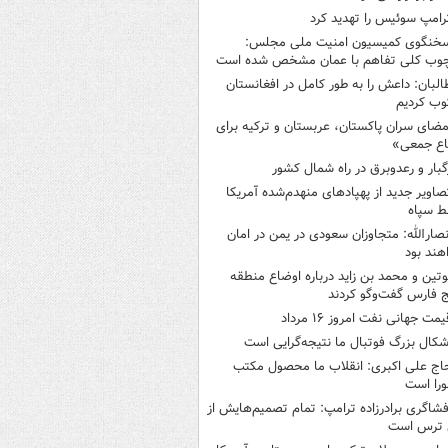
رامپ سوئیس را تهدید کرد
خنگوی کمیسیون امنیت ملی مجلس:
چوب کلی تفاهم با عمان مشخص شده است
البان: داعش را به طور کامل در افغانستان
ب کردیم
مضای سران پاکستان، عربستان و ترکیه برای
اع جمعی»
گبار و رعدوبرق در راه شمال کشور
صاویر جدید از پهپادهای منهدم‌شده آمریکا
ط سپاه
نصارالله: متجاوزان سعودی در یمن در امان
هند بود
وتین و محمد بن زاید درباره اوضاع منطقه
 فارس گفت‌وگو کردند
یمت جهانی نفت امروز ۱۶ مرداد
شکال بزرگ فوتبال ما نتیجه‌گرایی است
اج علی اکبری: انقلاب ما محصول مکتب
را است
فشاگری برادرزاده ترامپ: تمام تصمیم‌هایش از
 ترس است