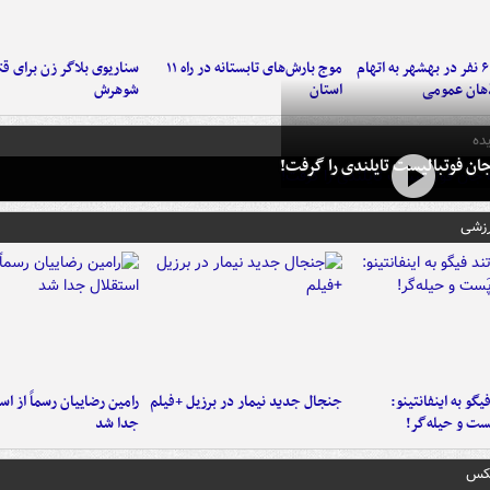
دستگیری ۶ نفر در بهشهر به اتهام
موج بارش‌های تابستانه در راه ۱۱
سناریوی بلاگر زن برای قت
هان عمومی
استان
شوهرش
ده
ان فوتبالیست تایلندی را گرفت!
رزشی
یگو به اینفانتینو:
جنجال جدید نیمار در برزیل +فیلم
رامین رضاییان رسماً از اس
ست‌ و حیله‌گر!
جدا شد
عکس