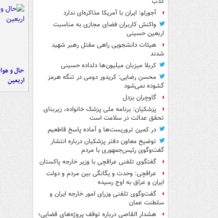
کذب
آجورلو: ایران با آمریکا مذاکره‌ای ندارد
واکنش کاربران فضای مجازی به مناسبت
اربعین حسینی
هیئات دانشجویی راهی مقتل رهبر شهید
شدند
کربلا میزبان میلیون‌ها دلداده حسینی
حال و هوای
محسن رضایی: کریدور دومی در تنگه هرمز
اربعین
گشوده نمی‌شود
گاوچران بزدل
پزشکیان: برنامه ملی پزشک خانواده، زیربنای
تحقق عدالت در سلامت است
در کمین تروریست‌ها و آماده پاسخ قاطعیم
توضیح معاون دفتر پزشکیان درباره انتشار
گفت‌وگوی رئیس‌جمهوری با مردم
گفتگوی تلفنی عراقچی با وزیر خارجه پاکستان
عراقچی: وحدت و یگانگی بین مردم و دولت
ایران و عراق به اوج رسیده
گفت‌وگوی تلفنی وزرای امور خارجه ایران و
سلطنت عمان
هشدار القاصی درباره توقف پروژه‌های قضایی؛