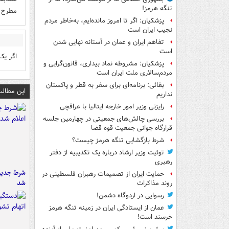
تنگه هرمز!
مطرح ش
پزشکیان: اگر تا امروز مانده‌ایم، به‌خاطر مردم
نجیب ایران است
تفاهم ایران و عمان در آستانه نهایی شدن
است
اگر یک
پزشکیان: مشروطه نماد بیداری، قانون‌گرایی و
مردم‌سالاری ملت ایران است
بقائی: برنامه‌ای برای سفر به قطر و پاکستان
این مطالب
نداریم
رایزنی وزیر امور خارجه ایتالیا با عراقچی
بررسی چالش‌های جمعیتی در چهارمین جلسه
قرارگاه جوانی جمعیت قوه قضا
شرط بازگشایی تنگه هرمز چیست؟
توئیت وزیر ارشاد درباره یک تکذیبیه از دفتر
رهبری
شرط جدید 
حمایت ایران از تصمیمات رهبران فلسطینی در
شد
روند مذاکرات
رسوایی در اردوگاه دشمن!
عمان از ایستادگی ایران در زمینه تنگه هرمز
خرسند است!