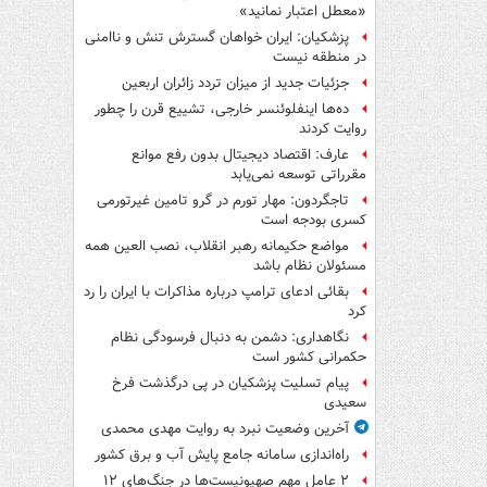
«معطل اعتبار نمانید»
پزشکیان: ایران خواهان گسترش تنش و ناامنی
در منطقه نیست
جزئیات جدید از میزان تردد زائران اربعین
ده‌ها اینفلوئنسر خارجی، تشییع قرن را چطور
روایت کردند
عارف: اقتصاد دیجیتال بدون رفع موانع
مقرراتی توسعه نمی‌یابد
تاجگردون: مهار تورم در گرو تامین غیرتورمی
کسری بودجه است
مواضع حکیمانه رهبر انقلاب، نصب العین همه
مسئولان نظام باشد
بقائی ادعای ترامپ درباره مذاکرات با ایران را رد
کرد
نگاهداری: دشمن به دنبال فرسودگی نظام
حکمرانی کشور است
پیام تسلیت پزشکیان در پی درگذشت فرخ
سعیدی
آخرین وضعیت نبرد به روایت مهدی محمدی
راه‌اندازی سامانه جامع پایش آب و برق کشور
۲ عامل مهم صهیونیست‌ها در جنگ‌های ۱۲