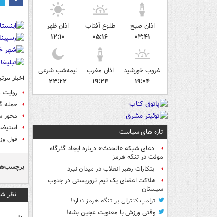
اذان صبح
طلوع آفتاب
اذان ظهر
۱۲:۱۰
۰۵:۱۶
۰۳:۴۱
غروب خورشید
اذان مغرب
نیمه‌شب شرعی
اخبار مرتب
۲۳:۲۲
۱۹:۲۴
۱۹:۰۴
روایت و
حمله گا
محور س
استیضا
تازه های سیاست
قول وزی
ادعای شبکه «الحدث» درباره ایجاد گذرگاه
موقت در تنگه هرمز
برچسب‌ها
ابتکارات رهبر انقلاب در میدان نبرد
هلاکت اعضای یک تیم تروریستی در جنوب
سیستان
نظر شم
ترامپ کنترلی بر تنگه هرمز ندارد!
وقتی ورزش با معنویت عجین بشه!