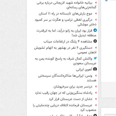
بیانیه خانواده شهید لاریجانی درباره برخی
گمانه‌زنی‌های رسانه‌ای
موج بارش‌های تابستانه در راه ۱۱ استان
درگیری لفظی ترامپ و هگزث بر سر کمبود
ذخایر موشکی
قرار بود ایران به زانو درآید، اما به ابرقدرت
منطقه تبدیل شد!
مشاهده ۴ پلنگ در ارتفاعات میناب
دستگیری ۶ نفر در بهشهر به اتهام تشویش
اذهان عمومی
واکنش کمال شرف به پاسخ کوبنده یمن به
عربستان سعودی
آهوی ایرانی
ونس: ایرانی‌ها مذاکره‌کنندگان سرسختی
هستند
دردسر جدید برای سرخپوشان
پادشاه سنگین‌وزنی که در جهان رقیب ندارد
دشان از دست عربستان فرار کرد
عربستان فرمانده ائتلاف دریایی چندملیتی را
منصوب کرد