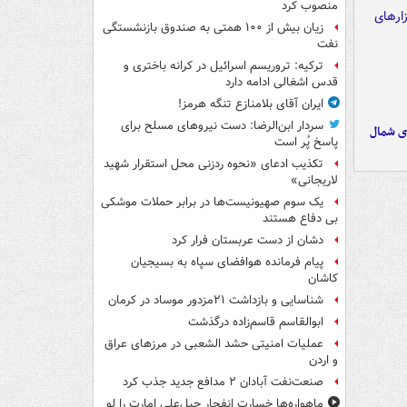
منصوب کرد
زیان بیش از ۱۰۰ همتی به صندوق‌ بازنشستگی
نفت
ترکیه: تروریسم اسرائیل در کرانه باختری و
قدس اشغالی ادامه دارد
ایران آقای بلامنازع تنگه هرمز!
سردار ابن‌الرضا: دست نیروهای مسلح برای
ای شمال
پاسخ پُر است
تکذیب ادعای «نحوه ردزنی محل استقرار شهید
لاریجانی»
یک‌ سوم صهیونیست‌ها در برابر حملات موشکی
بی دفاع هستند
دشان از دست عربستان فرار کرد
پیام فرمانده هوافضای سپاه به بسیجیان
کاشان
شناسایی و بازداشت ۲۱مزدور موساد در کرمان
ابوالقاسم قاسم‌زاده درگذشت
عملیات امنیتی حشد الشعبی در مرزهای عراق
و اردن
صنعت‌نفت آبادان ۲ مدافع جدید جذب کرد
ماهواره‌ها خسارت انفجار جبل‌علی امارت را لو