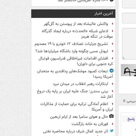
۸۰۰ سازۀ آمریکایی خاکستر شد
آخرین اخبار
واکنش عالیشاه بعد از پیوستن به گل‌گهر
ادعای شبکه «الحدث» درباره ایجاد گذرگاه
موقت در تنگه هرمز
تشریح جزئیات تصادف ۱۲ خودرو با ۱۹ مصدوم
لیونل مسی چگونه وارد باشگاه میلیاردها شد؟
افشای اقدامات غیراخلاقی فدراسیون فوتبال
کره جنوبی برای داوران!
تبعات کمبود موشک‌های پدافندی به متحدان
آمریکا رسید!
ابتکارات رهبر انقلاب در میدان نبرد
برنی سندرز: جنگ علیه ایران بر پایه یک دروغ
آغاز شد
بررسی: 0
اعلام آمادگی ترکیه برای حمایت از مذاکرات
ایران و آمریکا
حال و هوای سامرا بعد از ایام اربعین
پاسخ
فورلان به خانه بازگشت
اثر جدید کمال شرف درباره محاصره نفتی