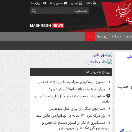
RSS
آرشیو
تماس با ما
دربارهٔ ما
MASHREGH
NEWS
یلم
دیدگاه
پیوندها
بازار
اپ
پربازدیدترین ها
تجهیز موشکهای سپاه به نفس اژدها+عکس
و حمایت
پایان تلخ یک نزاع خانوادگی در دورود
ماهواره‌ها خسارت انفجار جبل‌علی امارت را لو
دادند
سناریوی بلاگر زن برای قتل شوهرش
راز مرگ مرد ۷۲ ساله در تهرانپارس فاش شد
دستگیری ۸ نفر از اشرار مسلح شاخص و
مرتبطین گروهک های تروریستی