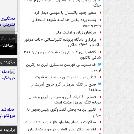
پیش‌بینی رئیس کمیسیون امنیت ملی از آینده
جنگ
سفیر جدید پاکستان با مومنی دیدار کرد
پشت پرده پخش هدفمند شایعه استعفای
تشویش اذ
رئیس‌جمهور
مرزهای زبان و امنیت ملی
فیلم برگزی
برگزاری دادگاه پرونده کثیرالشاکی «تات موتور
صاعقه ج
تاک» با ۲۹۷۹ شاکی
کلاهبرداری ۴ همتی یک شرکت مهاجرتی؛ ۳۰۰
شاکی تاکنون
برگزیده و
خدمت‌رسانی قهرمان بدنسازی ایران به زائرین
اربعین
تلاقی دو اراده پولادین در هندسه قدرت
صلح در تنگه هرمز در گرو خروج آمریکا از
منطقه!
فضای مذاکرات فنی و سیاسی ایران و عمان
درباره تنگه هرمز، مثبت است
حمله تند ف
تغییر برنامه پخش گفت‌وگوی رئیس‌جمهور با
مردم
دروغگو، پَ
مذاکرات با عمانی‌ها وارد فاز تازه‌ای شده است
برگزیده 
اطلاعیه دفتر رهبر انقلاب در مورد یک ادعای