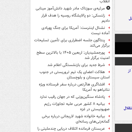
انقلاب
مرثیه‌ی سوزناک مادر شهید دانش‌آموز مینابی
زلنسکی: دو پالایشگاه روسیه را هدف قرار
ل
دادیم
نشنال اینترست: آمریکا برای جنگ پهپادی
آماده نیست
پنتاگون جلسه اضطراری برای تأمین تسلیحات
برگزار می‌کند
پورجمشیدیان: اربعین ۱۴۰۵ با بالاترین سطح
امنیت برگزار شد
شرط جدید برای بازنشستگی اعلام شد
هلاکت اعضای یک تیم تروریستی در جنوب
استان سیستان و بلوچستان
افشاگری هاآرتص درباره سفر فرستاده ویژه
نتانیاهو به آمریکا
پادشاه سنگین‌وزنی که در جهان رقیب ندارد
بیانیه ۸ کشور عربی علیه تجاوزات رژیم
تقلال
صهیونیستی در غزه
بیانیه خانواده شهید لاریجانی درباره برخی
گمانه‌زنی‌های رسانه‌ای
عربستان فرمانده ائتلاف دریایی چندملیتی را