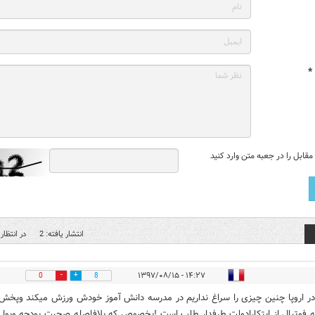
*
قابل را در جعبه متن وارد کنید
انتشار یافته: 2
در انتظار 
۱۴:۲۷ - ۱۳۹۷/۰۸/۱۵
0
8
در اروپا چنین چیزی را سراغ نداریم در مدرسه دانش آموز خودش ورزش میکند وپخش
 فوتبال از ابتکارادولت طرفدار طلب است !بخصوص که بلافاصله صحبت بودجه وپول