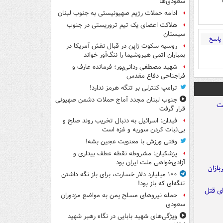
سعودی‌ها
ادامه حملات رژیم صهیونیستی به جنوب لبنان
هلاکت اعضای یک تیم تروریستی در جنوب
سیستان
پاسخ
روسیه سکوت ژاپن در قبال نقش آمریکا در
بمباران اتمی هیروشیما را ننگ‌آور خواند
شهید مصطفی ردانی‌پور؛ فرمانده عارف و
فراجناحی دفاع مقدس
ترامپ کنترلی بر تنگه هرمز ندارد!
جنوب لبنان مجدد آماج حملات دشمن صهیونی
قرار گرفت
فیدان: اسرائیل به دنبال تخریب روند صلح و
بی‌ثبات کردن سوریه و غزه است
وقتی ورزش با معنویت عجین بشه!
پزشکیان: مشروطه نقطه عطف بیداری و
آزادی‌خواهی ملت ایران بود
ازان
۱۰۰ میلیارد دلار خسارت، برای باز نگه داشتن
تنگه‌ای که باز بود!
حمله نیروهای مسلح یمن به مواضع مزدوران
سعودی
ویژگی‌های شهید بابایی در نگاه رهبر شهید