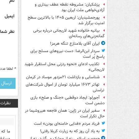
نام
پزشکیان: مشروطه نقطه عطف بیداری و
آزادی‌خواهی ملت ایران بود
ایمیل
پورجمشیدیان: اربعین ۱۴۰۵ با بالاترین سطح
امنیت برگزار شد
بیانیه خانواده شهید لاریجانی درباره برخی
نظر شما 
گمانه‌زنی‌های رسانه‌ای
ایران آقای بلامنازع تنگه هرمز!
سردار ابن‌الرضا: دست نیروهای مسلح برای
پاسخ پُر است
تکذیب ادعای «نحوه ردزنی محل استقرار شهید
*
لطفا عدد م
لاریجانی»
شناسایی و بازداشت ۲۱مزدور موساد در کرمان
تهاتر ۱۶۷۳ میلیارد تومان از اموال شرکت‌های
تراستی
آجورلو: ایجاد دوقطبی «جنگ و صلح‌» بازی
نظرات
دشمن است
سفیر ایران در ژاپن: همان فاجعه هیروشیما در
حال تکرار است
فریاد مردم «فدایی خامنه‌ای بودن» است
ما که 
به یاد آن روز که به زیارت کربلا رفتی!
مسابقه
جمهوری اسلامی نه از موشک می‌گذرد، نه از