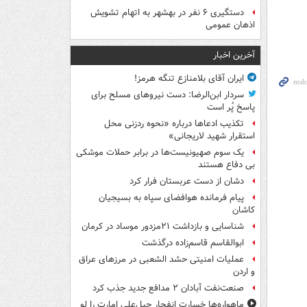
دستگیری ۶ نفر در بهشهر به اتهام تشویش
اذهان عمومی
آخرین اخبار
ایران آقای بلامنازع تنگه هرمز!
سردار ابن‌الرضا: دست نیروهای مسلح برای
پاسخ پُر است
تکذیب ادعاها درباره «نحوه ردزنی محل
استقرار شهید لاریجانی»
یک‌ سوم صهیونیست‌ها در برابر حملات موشکی
بی دفاع هستند
دشان از دست عربستان فرار کرد
پیام فرمانده هوافضای سپاه به بسیجیان
کاشان
شناسایی و بازداشت ۲۱مزدور موساد در کرمان
ابوالقاسم قاسم‌زاده درگذشت
عملیات امنیتی حشد الشعبی در مرزهای عراق
و اردن
صنعت‌نفت آبادان ۲ مدافع جدید جذب کرد
ماهواره‌ها خسارت انفجار جبل‌علی امارت را لو