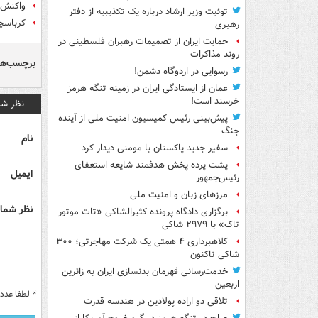
واکنش 
توئیت وزیر ارشاد درباره یک تکذیبیه از دفتر
کرباسچی
رهبری
حمایت ایران از تصمیمات رهبران فلسطینی در
روند مذاکرات
برچسب‌ها
رسوایی در اردوگاه دشمن!
عمان از ایستادگی ایران در زمینه تنگه هرمز
خرسند است!
نظر شم
پیش‌بینی رئیس کمیسیون امنیت ملی از آینده
جنگ
نام
سفیر جدید پاکستان با مومنی دیدار کرد
پشت پرده پخش هدفمند شایعه استعفای
ایمیل
رئیس‌جمهور
مرزهای زبان و امنیت ملی
نظر شما 
برگزاری دادگاه پرونده کثیرالشاکی «تات موتور
تاک» با ۲۹۷۹ شاکی
کلاهبرداری ۴ همتی یک شرکت مهاجرتی؛ ۳۰۰
شاکی تاکنون
خدمت‌رسانی قهرمان بدنسازی ایران به زائرین
اربعین
*
لطفا عدد م
تلاقی دو اراده پولادین در هندسه قدرت