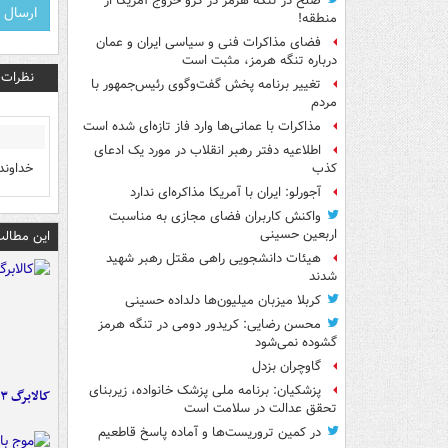
صلح در تنگه هرمز در گرو خروج آمریکا از
منطقه!
فضای مذاکرات فنی و سیاسی ایران و عمان
درباره تنگه هرمز، مثبت است
نظرات
تغییر برنامه پخش گفت‌وگوی رئیس‌جمهور با
مردم
مذاکرات با عمانی‌ها وارد فاز تازه‌ای شده است
اطلاعیه دفتر رهبر انقلاب در مورد یک ادعای
خداوند
کذب
آجورلو: ایران با آمریکا مذاکره‌ای ندارد
واکنش کاربران فضای مجازی به مناسبت
اربعین حسینی
این مطالب
هیئات دانشجویی راهی مقتل رهبر شهید
شدند
کربلا میزبان میلیون‌ها دلداده حسینی
محسن رضایی: کریدور دومی در تنگه هرمز
گشوده نمی‌شود
گاوچران بزدل
پزشکیان: برنامه ملی پزشک خانواده، زیربنای
کالابرگ ۳ گروه شارژ شد
تحقق عدالت در سلامت است
در کمین تروریست‌ها و آماده پاسخ قاطعیم