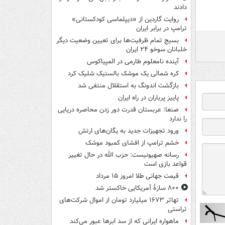
دادند
روایت گاردین از «دیپلماسی کودکستانی»
ترامپ در برابر ایران
بسیج تمام ظرفیت‌ها برای تعیین وضعیت دیگر
خلبانان سوخو ۲۴ ایران
آینده نامعلوم طارمی در المپیاکوس
کره شمالی یک موشک بالستیک شلیک کرد
بازگشت اندونگ به استقلال منتفی شد
پاییز پرباران در راه ایران
صنعا: عربستان قدرت دور زدن محاصره دریایی
را ندارد
ورود تجهیزات جدید به یگان‌های ارتش
خشم ترامپ از افشای کمبود موشک
رسانه صهیونیست: حزب الله در حال تغییر
قواعد بازی است
قیمت جهانی طلا امروز ۱۵ مرداد
۸۰۰ سازۀ آمریکایی خاکستر شد
تهاتر ۱۶۷۳ میلیارد تومان از اموال شرکت‌های
تراستی
ماهواره ایرانی که از سد ابرها عبور می‌کند