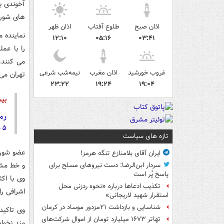
آخوندی ب
های شورا
اذان صبح
طلوع آفتاب
اذان ظهر
نماینده 
۱۲:۱۰
۰۵:۱۶
۰۳:۴۱
را با عم
می کنند،
غروب خورشید
اذان مغرب
نیمه‌شب شرعی
تهران می
۲۳:۲۲
۱۹:۲۴
۱۹:۰۴
بیش
رمض
۵ سال نفس گیر با وزیر لیبرال کابینه
تازه های سیاست
عضو شورا
ایران آقای بلامنازع تنگه هرمز!
و خط مشی
سردار ابن‌الرضا: دست نیروهای مسلح برای
پاسخ پُر است
وی با اک
تکذیب ادعاها درباره «نحوه ردزنی محل
اشرافی را
استقرار شهید لاریجانی»
شناسایی و بازداشت ۲۱مزدور موساد در کرمان
وی تاکید
تهاتر ۱۶۷۳ میلیارد تومان از اموال شرکت‌های
مند نخوا