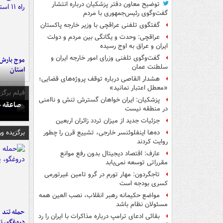
توضیح معاون دفتر پزشکیان درباره انتشار
گفت‌وگوی رئیس‌جمهوری با مردم
گفتگوی تلفنی عراقچی با وزیر خارجه پاکستان
عراقچی: وحدت و یگانگی بین مردم و دولت
ایران و عراق به اوج رسیده
گفت‌وگوی تلفنی وزرای امور خارجه ایران و
سلطنت عمان
استان
هشدار القاصی درباره توقف پروژه‌های قضایی؛
«معطل اعتبار نمانید»
فیلم برگزی
پزشکیان: ایران خواهان گسترش تنش و ناامنی
صاعقه ج
در منطقه نیست
جزئیات جدید از میزان تردد زائران اربعین
برگزیده و
ده‌ها اینفلوئنسر خارجی، تشییع قرن را چطور
روایت کردند
عارف: اقتصاد دیجیتال بدون رفع موانع
مقرراتی توسعه نمی‌یابد
تاجگردون: مهار تورم در گرو تامین غیرتورمی
کسری بودجه است
مواضع حکیمانه رهبر انقلاب، نصب العین همه
مسئولان نظام باشد
حمله تند ف
بقائی ادعای ترامپ درباره مذاکرات با ایران را رد
دروغگو، پَ