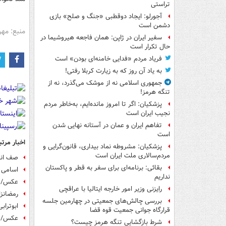
تراستی
آجورلو: ایجاد دوقطبی «جنگ و صلح‌» بازی
دشمن است
منبع: مهر
سفیر ایران در ژاپن: همان فاجعه هیروشیما در
حال تکرار است
فریاد مردم «فدایی خامنه‌ای بودن» است
به یاد آن روز که به زیارت کربلا رفتی!
جمهوری اسلامی نه از موشک می‌گذرد، نه از
تنگه هرمز!
پزشکیان: اگر تا امروز مانده‌ایم، به‌خاطر مردم
نجیب ایران است
تفاهم ایران و عمان در آستانه نهایی شدن
است
اخبار مرتب
پزشکیان: مشروطه نماد بیداری، قانون‌گرایی و
مردم‌سالاری ملت ایران است
صف انص
بقائی: برنامه‌ای برای سفر به قطر و پاکستان
اسامی 13 کاندیدای شهرداری تهران اعلام 
نداریم
عکس/ 13 کاندید نهایی شهرداری تهر
رایزنی وزیر امور خارجه ایتالیا با عراقچی
رمضانزا
بررسی چالش‌های جمعیتی در چهارمین جلسه
ابوتراب
قرارگاه جوانی جمعیت قوه قضا
عکس/ شمارش آرای
شرط بازگشایی تنگه هرمز چیست؟