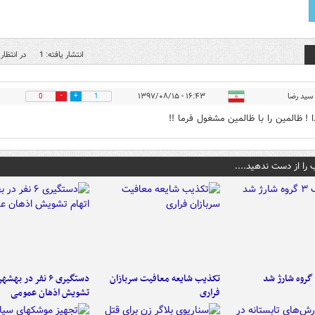
انتشار یافته: 1
در انتظار 
سید رضا
۱۶:۴۳ - ۱۳۹۷/۰۸/۱۵
0
1
ا ! ظالمین را با ظالمین مشغول فرما !!
 را از دست ندهید....
تکذیب شایعه معافیت سربازان
دستگیری ۶ نفر در به
فراری
تشویش اذهان عمومی