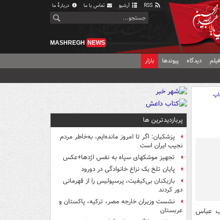
RSS
آرشیو
تماس با ما
دربارهٔ ما
MASHREGH
NEWS
یلم
دیدگاه
پیوندها
بازار
اپ
پربازدیدترین ها
پزشکیان: اگر تا امروز مانده‌ایم، به‌خاطر مردم
نجیب ایران است
تجهیز موشکهای سپاه به نفس اژدها+عکس
پایان تلخ یک نزاع خانوادگی در دورود
بازیکنان بی‌کیفیت، پرسپولیس را از قهرمانی
دور کردند
نشست وزیران خارجه مصر، ترکیه، پاکستان و
اب عباس
عربستان