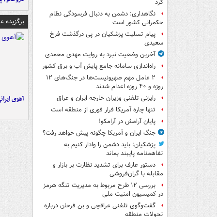
کرد
نگاهداری: دشمن به دنبال فرسودگی نظام
برگزیده 
حکمرانی کشور است
پیام تسلیت پزشکیان در پی درگذشت فرخ
سعیدی
آخرین وضعیت نبرد به روایت مهدی محمدی
راه‌اندازی سامانه جامع پایش آب و برق کشور
۲ عامل مهم صهیونیست‌ها در جنگ‌های ۱۲
روزه و ۴۰ روزه اعدام شدند
آهوی ایران
رایزنی تلفنی وزیران خارجه ایران و عراق
تنها چاره آمریکا فرار فوری از منطقه است
پایان آرامش در آرامکو!
جنگ ایران و آمریکا چگونه پیش خواهد رفت؟
پزشکیان: باید دشمن را وادار کنیم به
تفاهم‎نامه پایبند بماند
دستور عارف برای تشدید نظارت بر بازار و
مقابله با گران‌فروشی
بررسی ۱۲ طرح مربوط به مدیریت تنگه هرمز
در کمیسیون امنیت ملی
گفت‌وگوی تلفنی عراقچی و بن فرحان درباره
تحولات منطقه