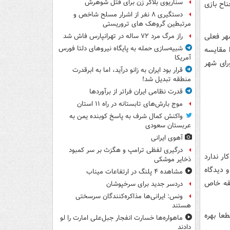
سناریوی بلاگر زن برای قتل شوهرش
اح بازی
دستگیری ۸ نفر از اشرار مسلح شاخص و
مرتبطین گروهک های تروریستی
هر فعلی
راز مرگ مرد ۷۲ ساله در تهرانپارس فاش شد
شبیه‌سازی حمله به پایگاه نیروهای دلتا فورس
 مقایسه
آمریکا
رای شهر
قرار بود ایران به زانو درآید، اما به ابرقدرت
منطقه تبدیل شد!
قدرت نظامی ایران فراتر از برآوردها
موج بارش‌های تابستانه در راه ۱۱ استان
واکنش کمال شرف به پاسخ کوبنده یمن به
عربستان سعودی
آهوی ایرانی
درگیری لفظی ترامپ و هگزث بر سر کمبود
ر ندارد
ذخایر موشکی
 دیدگاه
مشاهده ۴ پلنگ در ارتفاعات میناب
بقه خاص
دردسر جدید برای سرخپوشان
ونس: ایرانی‌ها مذاکره‌کنندگان سرسختی
هستند
عا بهره
ماهواره‌ها خسارت انفجار جبل‌علی امارت را لو
دادند