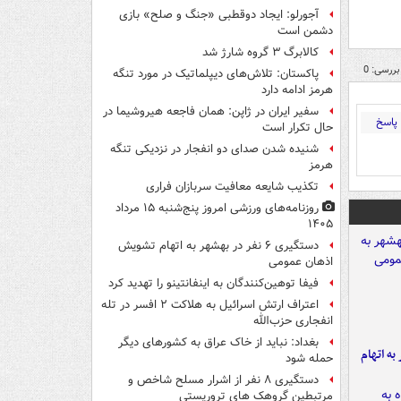
آجورلو: ایجاد دوقطبی «جنگ و صلح‌» بازی
دشمن است
کالابرگ ۳ گروه شارژ شد
بررسی: 0
پاکستان: تلاش‌های دیپلماتیک در مورد تنگه
هرمز ادامه دارد
سفیر ایران در ژاپن: همان فاجعه هیروشیما در
پاسخ
حال تکرار است
شنیده شدن صدای دو انفجار در نزدیکی تنگه
هرمز
تکذیب شایعه معافیت سربازان فراری
روزنامه‌های ورزشی امروز پنج‌شنبه ۱۵ مرداد
۱۴۰۵
دستگیری ۶ نفر در بهشهر به اتهام تشویش
اذهان عمومی
فیفا توهین‌کنندگان به اینفانتینو را تهدید کرد
اعتراف ارتش اسرائیل به هلاکت ۲ افسر در تله
انفجاری حزب‌الله
بغداد: نباید از خاک عراق به کشورهای دیگر
شهر به اتهام
حمله شود
دستگیری ۸ نفر از اشرار مسلح شاخص و
مرتبطین گروهک های تروریستی