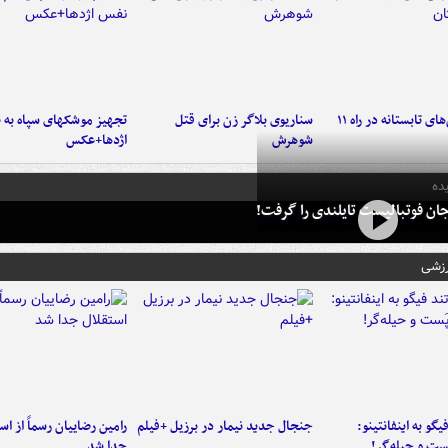
موج بارش‌های تابستانه در راه ۱۱
سناریوی بلاگر زن برای قتل
تجهیز موشکهای سپاه به 
شوهرش
اژدها+عکس
ده
ان فوتبالیست تایلندی را گرفت!
رزشی
یگو به اینفانتینو:
جنجال جدید نیمار در برزیل +فیلم
رامین رضاییان رسماً از اس
ست‌ و حیله‌گر!
جدا شد