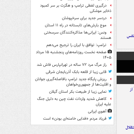
درگیری لفظی ترامپ و هگزث بر سر کمبود
ذخایر موشکی
دردسر جدید برای سرخپوشان
موج بارش‌های تابستانه در راه ۱۱ استان
ونس: ایرانی‌ها مذاکره‌کنندگان سرسختی
نفس
هستند
ترامپ: توافق با ایران را ترجیح می‌دهم
صفحه نخست روزنامه‌های پنجشنبه ۱۵ مرداد
۱۴۰۵
راز مرگ مرد ۷۲ ساله در تهرانپارس فاش شد
قابی زیبا از قلعه بابک آذربایجان شرقی
ریزش پایگاه جدید ترامپ بافاصله‌گیری جوانان
و اقلیت‌ها از جمهوری‌خواهان
نمایی زیبا از طبیعت بکر استان گیلان
کاهش شدید واردات نفت چین به دلیل جنگ
علیه ایران
آهوی ایرانی
فریاد مردم «فدایی خامنه‌ای بودن» است
تقلال