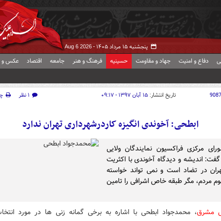
پنجشنبه ۱۵ مرداد ۱۴۰۵ -
Aug 6 2026
ی
دفاع و امنیت
جهاد و مقاومت
حسینیه
فرهنگ و هنر
جامعه
اقتصاد
عکس و ف
908
تاریخ انتشار:
۱۵ آبان ۱۳۹۷ - ۰۹:۱۷
۱ نظر
چ
ابطحی: آخوندی انگیزه کاردرشهرداری تهران ندارد
ای مرکزی فراکسیون نمایندگان ولایی
ت: اندیشه و دیدگاه آخوندی با اکثریت
ران در تضاد است و نمی تواند خواسته
م مردم، مگر طبقه خاص اشرافی را تامین
ش مشرق
، محمدجواد ابطحی با اشاره به برخی گمانه زنی ها در مورد انتخ