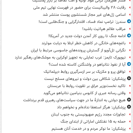
فشار هم‌زمان گرانی مواد اولیه و افت تقاضا بر بازار پلاستیک
رقابت ۲۸ والیبالیست برای حضور در فهرست نهایی تیم ملی
اسامی ژل‌های غیر مجاز شستشوی پوست منتشر شد
سندرز: ترامپ نماد فساد، اقتدارگرایی و جنگ‌طلبی است!
مراقب علائم هپاتیت باشید!
ادامه جنگ تا روی کار آمدن دولت جدید در آمریکا!
باغچه‌های خانگی در کاهش خطر ابتلا به دیابت موثرند
نگرانی تل‌آویو از گسترش پرونده‌های جاسوسی مرتبط با ایران
نیویورک تایمز: غرب تمایلی به تجهیز اوکراین به موشک‌های رهگیر ندارد
آیا از نفوذ نتانیاهو در واشنگتن کاسته شده است؟
توافق پرو و مکزیک بر سر ازسرگیری روابط دیپلماتیک
پزشکیان: شکافی بین دولت و نیروهای مسلح نیست
تاکید نخست‌وزیر عراق بر تقویت روابط با عربستان
وقتی رسانه عبری از کابوس بنیامین نتانیاهو می‌گوید
هیچ دولتی به اندازۀ ما در جهت سیاست‌های رهبری قدم برنداشت
پزشکیان: هرگز استعفا نداده‌ام و نخواهم داد
تجاوزات مجدد رژیم صهیونیستی به جنوب لبنان
حمله به ۱۵ نفتکش‌ اماراتی از ابتدای جنگ
پزشکیان: ما نوکر مردم و در خدمت آنان هستیم