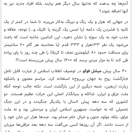
آدم‌ها چه بدهند که نه‌تنها سال دیگر هم بیایند بلکه افراد جدید نیز به
آنها اضافه شوند؟
در جهانی که هزار و یک رنگ و نیرنگ به‌کار می‌برند تا شما در کمتر از یک
ثانیه با فشردن یک دکمه (یا لمس یک گزینه یا کلیک و...) توجه، علاقه و
جذب خود به یک سوژه را نشان دهید، این کدامین جاذبه است که باعث
می‌شود یک نفر ۱۳۳هزار و ۳۳۳ قدم (با محاسبه هر گام ۶۰ سانتیمتر
برای مسافت حدود ۸۰ کیلومتری نجف تا کربلا) را طی چند روز با پای پیاده
طی کند تا به مزار مردی برسد که ۱۴۰۰ سال پیش می‌زیسته است؟
!
۴۰
سال پیش
میشل فوکو
در توصیف انقلاب اسلامی از عبارت قابل تامل
«بازگشت روح به جهان بی‌روح» استفاده کرد. مراسم معنوی و باشکوه
زیارت اربعین، شمه دیگری از این بازگشت است. نکته جالب توجه آنکه
ملت عراق و ایران، شاکله و بنیانگذار اصلی این حرکت عظیم هستند. دو
کشوری که سه دهه پیش ۸‌سال با یکدیگر جنگیدند و در این جنگ
تحمیلی که نه خواست جمهوری اسلامی ایران و مردمش بود و نه ملت
عراق، بلکه مولود جنون و خیال خام صدام بود، صدها هزار تن جان خود را
از دست دادند. اگر آن روزها کسی می‌گفت سه دهه بعد عراقی‌ها میزبان