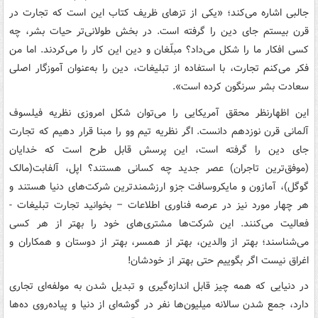
جالبی ‌اشاره می‌کند؛ «یکی از تزهای ظریف کتاب این است که تجارت در
قرن بیستم جای دین را گرفته است. در بخش طولانی‌تر حیات بشر، چه
کسی افکار ما را شکل می‌داد؟ مبلّغان و دین این کار را می‌کردند. اما من
فکر می‌کنم تجارت، با استفاده از تبلیغات، دین را به‌عنوان آموزگار اصلی
سعادت بشر سرنگون کرده است».
این اظهارنظر محقق آمریکایی را می‌توان شکل امروزی نظریه فیلسوف
آلمانی قرن نوزدهم دانست. اگر نظریه تیم وو را مبنا قرار دهیم که تجارت
جای دین را گرفته است، این پرسش قابل طرح است که خدایان
(موفق‌ترین تاجران) عصر جدید چه کسانی هستند؟ اپل، آلفابت(مالک
گوگل)، آمازون و مایکروسافت جزو ارزشمندترین شرکت‌های دنیا هستند و
هر چهار مورد نیز در عرصه فناوری اطلاعات – بخوانید تجارت تبلیغات -
فعالیت می‌کنند. این شرکت‌ها مشتری‌های خود را بهتر از هر کسی
می‌شناسند؛ بهتر از والدین، بهتر از همسر، بهتر از دوستان و همکاران و
اغراق نیست اگر بگوییم حتی بهتر از خودشان!
در دنیایی که همه چیز قابل اندازه‌گیری و تبدیل شدن به مولفه‌ای تجاری
دارد، جمع شدن سالانه میلیون‌ها نفر در گوشه‌ای از دنیا و پیاده‌روی ده‌ها