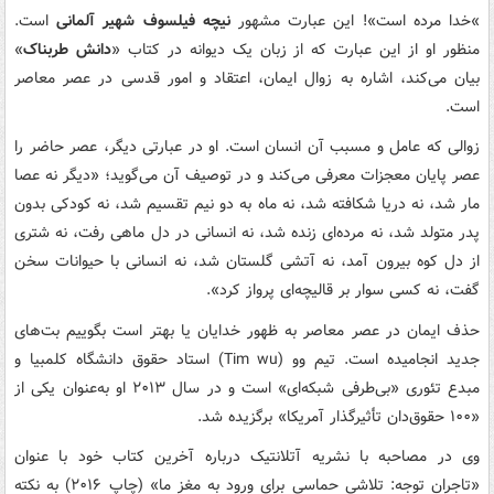
«
خدا مرده است»! این عبارت مشهور
نیچه فیلسوف شهیر آلمانی
است.
منظور او از این عبارت که از زبان یک دیوانه در کتاب «
دانش طربناک
»
بیان می‌کند، ‌اشاره به زوال ایمان، اعتقاد و امور قدسی در عصر معاصر
است.
زوالی که عامل و مسبب آن انسان است. او در عبارتی دیگر، عصر حاضر را
عصر پایان معجزات معرفی می‌کند و در توصیف آن می‌گوید؛ «دیگر نه عصا
مار شد، نه دریا شکافته شد، نه ماه به دو نیم تقسیم شد، نه کودکی بدون
پدر متولد شد، نه مرده‌ای زنده شد، نه انسانی در دل ماهی رفت، نه شتری
از دل کوه بیرون آمد، نه آتشی گلستان شد، نه انسانی با حیوانات سخن
گفت، نه کسی سوار بر قالیچه‌ای پرواز کرد
.«
حذف ایمان در عصر معاصر به ظهور خدایان یا بهتر است بگوییم بت‌های
جدید انجامیده است. تیم وو
(Tim wu)
استاد حقوق دانشگاه کلمبیا و
مبدع تئوری «بی‌طرفی شبکه‌ای» است و در سال ۲۰۱۳ او به‌عنوان یکی از
«۱۰۰ حقوق‌دان تأثیرگذار آمریکا» برگزیده شد.
وی در مصاحبه با نشریه آتلانتیک درباره آخرین کتاب خود با عنوان
«تاجران توجه: تلاشی حماسی برای ورود به مغز ما» (چاپ ۲۰۱۶) به نکته