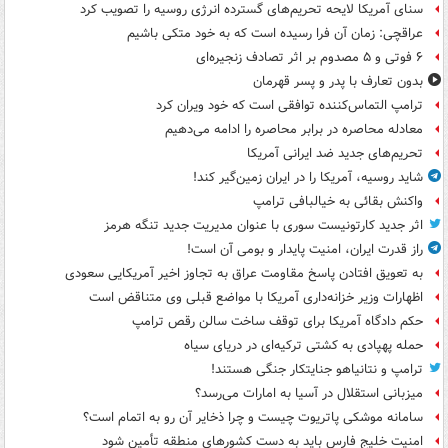
سنای آمریکا لایحه تحریم‌های گسترده انرژی روسیه را تصویب کرد
عراقچی: زمان آن فرا رسیده است که به خود متکی باشیم
۶ فوتی و ۵ مصدوم بر اثر تصادف زنجیره‌ای
بدون تعارف با پدر و پسر قهرمان
ترامپ التماس‌کننده توافقی است که خود ویران کرد
معادله محاصره در برابر محاصره را ادامه می‌دهیم
تحریم‌های جدید ضد ایرانی آمریکا
شاید روسیه، آمریکا را در ایران زمین‌گیر کند!
واکنش بقائی به خیالبافی ترامپ
اثر جدید کارتونیست سوری با عنوان مدیریت جدید تنگه هرمز
راز قدرت ایران، امنیت پایدار و بومی آن است!
به تعویق افتادن پاسخ مقاومت عراق به تجاوز اخیر آمریکایی سعودی
اظهارات وزیر خزانه‌داری آمریکا با مواضع قبلی وی متناقض است
حکم دادگاه آمریکا برای توقف ساخت سالن رقص ترامپ
حمله پهپادی به کشتی ترکیه‌ای در دریای سیاه
ترامپ و نتانیاهو جنایتکار جنگی هستند!
میزبانی استقلال در آسیا به امارات می‌رسد؟
سامانه موشکی پاتریوت چیست و چرا ذخایر آن رو به اتمام است؟
امنیت خلیج فارس باید به دست کشورهای منطقه تأمین شود