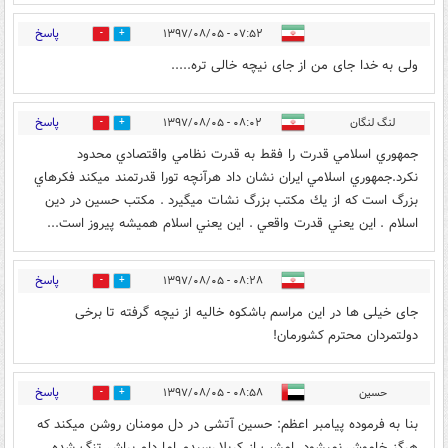
پاسخ
۰۷:۵۲ - ۱۳۹۷/۰۸/۰۵
2
5
ولی به خدا جای من از جای نیچه خالی تره.....
پاسخ
لنگ لنگان
۰۸:۰۲ - ۱۳۹۷/۰۸/۰۵
3
27
جمهوري اسلامي قدرت را فقط به قدرت نظامي واقتصادي محدود
نكرد.جمهوري اسلامي ايران نشان داد هرآنچه تورا قدرتمند ميكند فكرهاي
بزرگ است كه از يك مكتب بزرگ نشات ميگيرد . مكتب حسين در دين
اسلام . اين يعني قدرت واقعي . اين يعني اسلام هميشه پيروز است...
پاسخ
۰۸:۲۸ - ۱۳۹۷/۰۸/۰۵
4
11
جای خیلی ها در این مراسم باشکوه خالیه از نیچه گرفته تا برخی
دولتمردان محترم کشورمان!
پاسخ
حسین
۰۸:۵۸ - ۱۳۹۷/۰۸/۰۵
2
28
بنا به فرموده پیامبر اعظم: حسین آتشی در دل مومنان روشن میکند که
هرگز خاموش نمیشود. امشب از کربلا رسیدم اما دلم براش تنگ شده