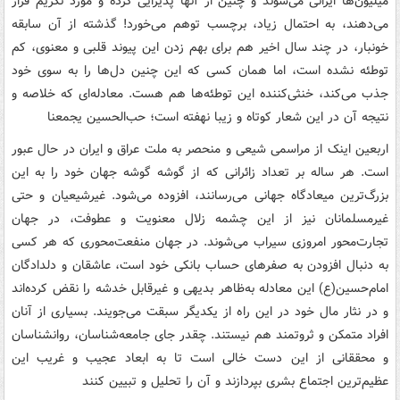
میلیون‌ها ایرانی می‌شوند و چنین از آنها پذیرایی کرده و مورد تکریم قرار
می‌دهند، به احتمال زیاد، برچسب توهم می‌خورد! گذشته از آن سابقه
خونبار، در چند سال اخیر هم برای بهم زدن این پیوند قلبی و معنوی، کم
توطئه نشده است، اما همان کسی که این چنین دل‌ها را به سوی خود
جذب می‌کند، خنثی‌کننده این توطئه‌ها هم هست. معادله‌ای که خلاصه و
نتیجه آن در این شعار کوتاه و زیبا نهفته است؛ حب‌الحسین یجمعنا
اربعین اینک از مراسمی شیعی و منحصر به ملت عراق و ایران در حال عبور
است. هر ساله بر تعداد زائرانی که از گوشه گوشه جهان خود را به این
بزرگ‌ترین میعادگاه جهانی می‌رسانند، افزوده می‌شود. غیرشیعیان و حتی
غیرمسلمانان نیز از این چشمه زلال معنویت و عطوفت، در جهان
تجارت‌محور امروزی سیراب می‌شوند. در جهان منفعت‌محوری که هر کسی
به دنبال افزودن به صفرهای حساب بانکی خود است، عاشقان و دلدادگان
امام‌حسین(ع) این معادله به‌ظاهر بدیهی و غیرقابل خدشه را نقض کرده‌اند
و در نثار مال خود در این راه از یکدیگر سبقت می‌جویند. بسیاری از آنان
افراد متمکن و ثروتمند هم نیستند. چقدر جای جامعه‌شناسان، روانشناسان
و محققانی از این دست خالی است تا به ابعاد عجیب و غریب این
عظیم‌ترین اجتماع بشری بپردازند و آن را تحلیل و تبیین کنند