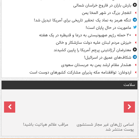
بارش باران در فاروج خراسان شمالی
انفجار بزرگ در شهر المخا یمن
تنگه هرمز به نماد یک تحقیر تاریخی برای آمریکا تبدیل شد!
ماموریت در حال پایان است!
۲۰ حمله رژیم صهیونیستی به درعا و قنیطره در یک هفته
خیزش مردم لبنان علیه دولت سازشکار و خائن
معترضان آرژانتینی پرچم آمریکا را پایین کشیدند
شکاف‌های عمیق در اسرائیل!
هشدار مقام ارشد یمن به عربستان سعودی
اردوغان: توافقنامه مکه پذیرای مشارکت کشورهای دوست است
سلامت
اسامی ژل‌های غیر مجاز شستشوی
مراقب علائم هپاتیت باشید!
با
پوست منتشر شد
به