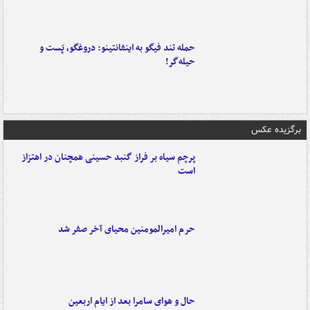
حمله تند فیگو به اینفانتینو: دروغگو، پَست‌ و
حیله‌گر!
برگزیده عکس
پرچم سیاه بر فراز گنبد حسینی همچنان در اهتزاز
است
حرم امیرالمومنین محیای آخر صفر شد
حال و هوای سامرا بعد از ایام اربعین