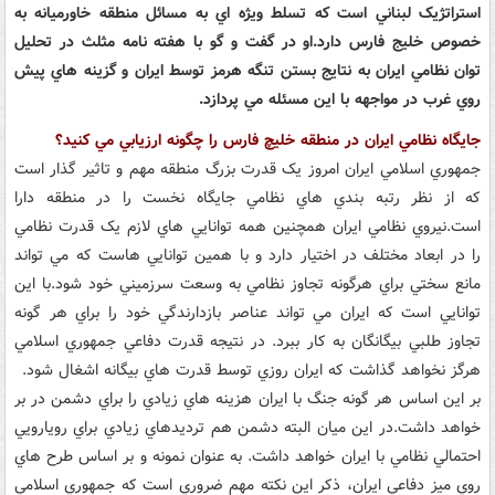
استراتژيک لبناني است که تسلط ويژه اي به مسائل منطقه خاورميانه به
خصوص خليج فارس دارد.او در گفت و گو با هفته نامه مثلث در تحليل
توان نظامي ايران به نتايج بستن تنگه هرمز توسط ايران و گزينه هاي پيش
روي غرب در مواجهه با اين مسئله مي پردازد.
جايگاه نظامي ايران در منطقه خليچ فارس را چگونه ارزيابي مي کنيد؟
جمهوري اسلامي ايران امروز يک قدرت بزرگ منطقه مهم و تاثير گذار است
که از نظر رتبه بندي هاي نظامي جايگاه نخست را در منطقه دارا
است.نيروي نظامي ايران همچنين همه توانايي هاي لازم يک قدرت نظامي
را در ابعاد مختلف در اختيار دارد و با همين توانايي هاست که مي تواند
مانع سختي براي هرگونه تجاوز نظامي به وسعت سرزميني خود شود.با اين
توانايي است که ايران مي تواند عناصر بازدارندگي خود را براي هر گونه
تجاوز طلبي بيگانگان به کار ببرد. در نتيجه قدرت دفاعي جمهوري اسلامي
هرگز نخواهد گذاشت که ايران روزي توسط قدرت هاي بيگانه اشغال شود.
بر اين اساس هر گونه جنگ با ايران هزينه هاي زيادي را براي دشمن در بر
خواهد داشت.در اين ميان البته دشمن هم ترديدهاي زيادي براي رويارويي
احتمالي نظامي با ايران خواهد داشت. به عنوان نمونه و بر اساس طرح هاي
روي ميز دفاعي ايران، ذکر اين نکته مهم ضروري است که جمهوري اسلامي