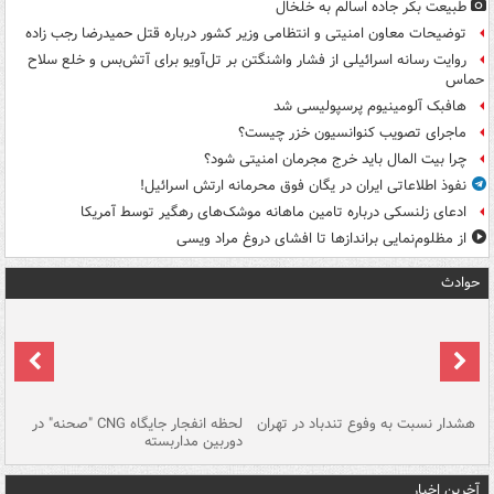
طبیعت بکر جاده اسالم به خلخال
توضیحات معاون امنیتی و انتظامی وزیر کشور درباره قتل حمیدرضا رجب زاده
روایت رسانه اسرائیلی از فشار واشنگتن بر تل‌آویو برای آتش‌بس و خلع سلاح
حماس
هافبک آلومینیوم پرسپولیسی شد
ماجرای تصویب کنوانسیون خزر چیست؟
چرا بیت المال باید خرج مجرمان امنیتی شود؟
نفوذ اطلاعاتی ایران در یگان فوق محرمانه ارتش اسرائیل!
ادعای زلنسکی درباره تامین ماهانه موشک‌های رهگیر توسط آمریکا
از مظلوم‌نمایی براندازها تا افشای دروغ مراد ویسی
حوادث
ای
هشدار نسبت به وفوع تندباد در تهران
لحظه انفجار جایگاه CNG "صحنه" در
دس
دوربین مداربسته
ات
آخرین اخبار