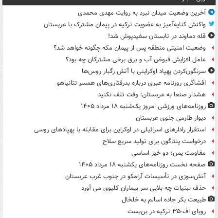
آخرین وضعیت میدان نبرد به روایت مهدی محمدی
واکنش کنایه‌آمیز به عضویت ترکیه در پیمان مشترک با عربستان
قله دماوند در تابستان سفیدپوش شد!
وضعیت امنیتی منطقه پس از پیمان مکه چگونه خواهد شد؟
عامل افزایش قبوض آب و برق برخی مشترکان چه بود؟
سرنگون‌کردن پهپاد اوکراینی با آتش رگبار روس‌ها
افشاگری روزنامه عبری درباره بدرفتاری‌های همسر نتانیاهو
هشدار صنعا به عربستان: وقت تلف نکنید
روزنامه‌های ورزشی امروز یک‌شنبه ۱۸ مرداد ۱۴۰۵
دیوار طارمی جلوی عربستان
استقرار رادارهای اسرائیلی در اوکراین برای مقابله با پهپادهای روسی
درخواست پنتاگون برای تولید سریع سلاح
مقاومت یمن؛ دو خیز اساسی
صفحه نخست روزنامه‌های یکشنبه ۱۸ مرداد ۱۴۰۵
آتش‌سوزی در تأسیسات آرامکو در جنوب غرب عربستان
حذف لبنیات چه بلایی سر بیماران کلیوی می آورد
طبیعت بکر جاده اسالم به خلخال
رویای اف-۳۵ ترکیه در بن‌بست