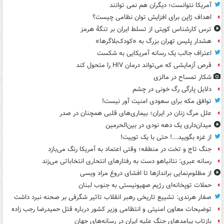
آمریکا نتوانست؛ دیگران هم نمی توانند
اهداف ژاپن برای افزایش توان نظامی چیست؟
ترس کارشناس کویتی از تسلط ایران بر تنگۀ هرمز
هشدار پلیس تهران بزرگ به «کودک‌بلاگرها»
اعتراف جالب یک رسانه آمریکایی به شکست
قرص آزمایشی که می‌تواند درمان HIV را متحول کند
شکار تمساح در مالزی
دلایل پارگی رگ خونی در چشم
توافق مکه برای سعودی امنیت آور نیست!
علل مرگ زنان در ایران؛ بیماری‌های قلبی همچنان در صدر
میدان‌داری یک دهه نودی در بین‌الحرمین
از غزه بگویید...! حتی با یک توییت!
جنگ تاج و تخت در منطقه؛ وقتی اعتماد به آمریکا رنگ می‌بازد
رسانه عبری: نتانیاهو دست به رفتارهای انتحاری انتخاباتی می‌زند
از مظلوم‌نمایی براندازها تا افشای دروغ مراد ویسی
حملات توپخانه‌ای رژیم صهیونیستی به جنوب لبنان
صفار هرندی: تشییع تاریخی رهبر انقلاب تاثیر شگرفی بر صحنه نبرد داشت
توضیحات معاون امنیتی و انتظامی وزیر کشور درباره قتل حمیدرضا رجب زاده
بازتاب پیامدهای جنگ علیه ایران در رسانه‌های جهان