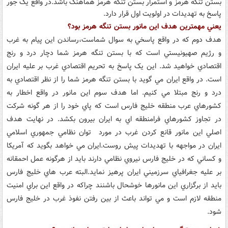
بستن تنگه هرمز و استمرار بستن تنگه هرمز هماهنگ باشد.در واقع يک جور
پاسخ به تهديدات در اولويت اول قرار دارد.
يعني مهمترين هدف اين مانور بستن تنگه هرمز بود؟
هدف دوم که در واقع پاسخي به سوال شماست،رساندن اين پيام به غرب
و رژيم صهيونيستي است که با بستن تنگه هرمز شما دچار درد و رنج
اقتصادي خواهيد شد. اين يک پاسخ به تحريم اقتصادي غرب بر عليه ايران
است. در واقع ايران مي گويد با بستن تنگه هرمز شما را از نظر اقتصادي به
درد و رنج مبتلا مي کنيم. اما هدف سوم اين مانور در واقع اخطار به
کشورهاي عرب منطقه خليج فارس است که پاي خود را از هر گونه شرکت
در تجاوز کشورهاي فرامنطقه اي به ايران بيرون بکشد. در نهايت هدف
اصلي اين مانور قانع کردن غرب در مورد توان نظامي جمهوري اسلامي
ايران در مواجهه با تهديدات پيش روست.ايران مي خواهد بگويد که آمريکا
و کساني که در خليج فارس نيروي نظامي دارند بايد از هرگونه عمل احمقانه
بر عليه جغرافياي سرزميني ايران پرهيز نمايد.البته عرب هاي خليج فارس
بايد از برگزاري اين مانورها خوشحال باشنند چراکه در واقع اين براي امنيت
منطقه لازم است و مي تواند باعث از بين رفتن نفوذ غرب در خليج فارس
شود.