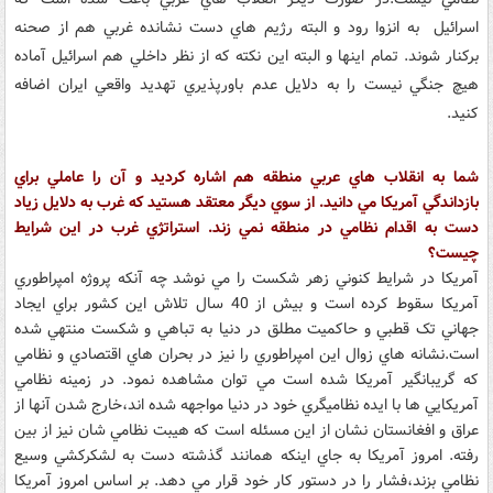
اسرائيل به انزوا رود و البته رژيم هاي دست نشانده غربي هم از صحنه
برکنار شوند. تمام اينها و البته اين نکته که از نظر داخلي هم اسرائيل آماده
هيچ جنگي نيست را به دلايل عدم باورپذيري تهديد واقعي ايران اضافه
کنيد.
شما به انقلاب هاي عربي منطقه هم اشاره کرديد و آن را عاملي براي
بازداندگي آمريکا مي دانيد. از سوي ديگر معتقد هستيد که غرب به دلايل زياد
دست به اقدام نظامي در منطقه نمي زند. استراتژي غرب در اين شرايط
چيست؟
آمريکا در شرايط کنوني زهر شکست را مي نوشد چه آنکه پروژه امپراطوري
آمريکا سقوط کرده است و بيش از 40 سال تلاش اين کشور براي ايجاد
جهاني تک قطبي و حاکميت مطلق در دنيا به تباهي و شکست منتهي شده
است.نشانه هاي زوال اين امپراطوري را نيز در بحران هاي اقتصادي و نظامي
که گريبانگير آمريکا شده است مي توان مشاهده نمود. در زمينه نظامي
آمريکايي ها با ايده نظاميگري خود در دنيا مواجهه شده اند،خارج شدن آنها از
عراق و افغانستان نشان از اين مسئله است که هيبت نظامي شان نيز از بين
رفته. امروز آمريکا به جاي اينکه همانند گذشته دست به لشکرکشي وسيع
نظامي بزند،فشار را در دستور کار خود قرار مي دهد. بر اساس امروز آمريکا