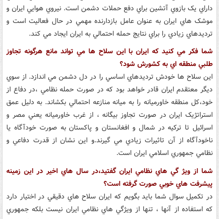
داراي يک بازوي آتشين براي دفع حملات دشمن است. نيروي هوايي ايران و
موشک هاي ايران به عنوان عامل بازدارنده مهمي در حال فعاليت است و
ترديدهاي زيادي را براي نتايج حمله احتمالي به ايران ايجاد مي کند.
شما فکر مي کنيد که ايران با اين سلاح ها مي تواند مانع هرگونه تجاوز
طلبي منطقه اي به کشورش شود؟
اين سلاح ها خودش ترديدهاي اساسي را در دل دشمن مي اندازد. از سوي
ديگر معتقدم ايران قادر خواهد بود که در صورت حمله نظامي ،در دفاع از
خود،کل منطقه خاورميانه را به ميانه منازعه احتمالي بکشاند. به دليل عمق
استراتژيک ايران در صورت تجاوز بيگانه ، از غرب خاورميانه يعني مصر و
اسرائيل تا ترکيه در شمال و افغانستان و پاکستان به صورت خودآگاه يا
ناخودآگاه از آن تاثيرات زيادي مي گيرند.و اين نشان از قدرت دفاعي و
نظامي جمهوري اسلامي ايران است.
شما از ويژ گي هاي نظامي ايران گفتيد،در سال هاي اخير در اين زمينه
پيشرفت هاي خوبي صورت گرفته است؟
در تکميل سوال شما بايد بگويم که ايران سلاح هاي دقيقي در اختيار دارد
که استفاده از آنها ، تنها از ويژگي هاي نظامي ايران نيست بلکه جمهوري