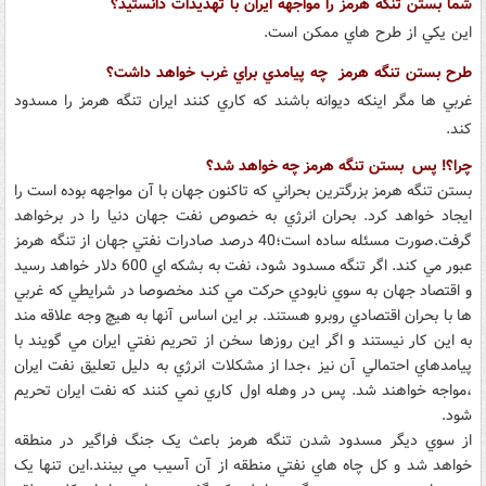
شما بستن تنگه هرمز را مواجهه ايران با تهديدات دانستيد؟
اين يکي از طرح هاي ممکن است.
طرح بستن تنگه هرمز چه پيامدي براي غرب خواهد داشت؟
غربي ها مگر اينکه ديوانه باشند که کاري کنند ايران تنگه هرمز را مسدود
کند.
چرا؟! پس بستن تنگه هرمز چه خواهد شد؟
بستن تنگه هرمز بزرگترين بحراني که تاکنون جهان با آن مواجهه بوده است را
ايجاد خواهد کرد. بحران انرژي به خصوص نفت جهان دنيا را در برخواهد
گرفت.صورت مسئله ساده است؛40 درصد صادرات نفتي جهان از تنگه هرمز
عبور مي کند. اگر تنگه مسدود شود، نفت به بشکه اي 600 دلار خواهد رسيد
و اقتصاد جهان به سوي نابودي حرکت مي کند مخصوصا در شرايطي که غربي
ها با بحران اقتصادي روبرو هستند. بر اين اساس آنها به هيچ وجه علاقه مند
به اين کار نيستند و اگر اين روزها سخن از تحريم نفتي ايران مي گويند با
پيامدهاي احتمالي آن نيز ،جدا از مشکلات انرژي به دليل تعليق نفت ايران
،مواجه خواهند شد. پس در وهله اول کاري نمي کنند که نفت ايران تحريم
شود.
از سوي ديگر مسدود شدن تنگه هرمز باعث يک جنگ فراگير در منطقه
خواهد شد و کل چاه هاي نفتي منطقه از آن آسيب مي بينند.اين تنها يک