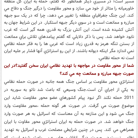
مسير است؛ در مسيري ديگر همانطور که گفتم، حمله به ايران کل منطقه
خاورميانه را متاثر از خود مي سازد و محور مقاومت را درگير جنگ و دفاع مي
کند. اين جنگ جغرافياي منطقه را تغيير مي دهد، چرا که در يک سو جبهه
مبازره و ممانعت است و در سوي ديگر جبهه استکبار. در اين شرايط جهان به
آتش کشيده شده است. اين آتش بزرگ به قدري همه گير است که غرب
نابود خواهد شد. پس با ذکر دلايلي که گفتم پيامدهاي تلاش براي ممانعت
از بستن تنگه هرمز به قدري زياد است که غربي ها را به فکر حمله نظامي
نمي اندازد مگر اينکه ديوانه باشند. از اين رو استراتژي آنها فشار بر عليه ايران
است نه حمله نظامي.
شما از محور مقاومت در مواجهه با تهديد نظامي ايران سخن گفتيد؟در اين
صورت جبهه مبارزه و ممانعت چه مي کند؟
استراتژي محور مقاومت بر اساس جنگ همه جانبه در صورت حمله نظامي
به يکي از اجراي آن است.جنگ وسيعي که باعث شد ناتو به سوريه در
2011 حمله نکند اگر نبود پيام کشورهاي عضو محور مقاومت شايد اين
موضوع صورت مي گرفت. در صورت هر گونه حمله ،محور مقاومت وارد
جنگ مي شود و اين منازعه به آن معناست که اسرائيل به هر صورت وارد
جنگ خواهد شد. در صورت حمله به ايران استراتژي محور مقاوت با ايران
همراهي مي کند. پس در چنين شرايطي مصلحت غرب و اسرائيل به تهديد
نظامي نيست.در صورت ديگر انقلاب هاي عربي باعث شده است که