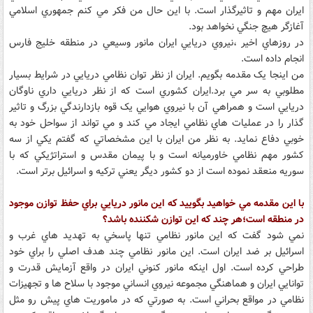
ايران مهم و تاثيرگذار است. با اين حال من فکر مي کنم جمهوري اسلامي
آغازگر هيچ جنگي نخواهد بود.
در روزهاي اخير ،نيروي دريايي ايران مانور وسيعي در منطقه خليج فارس
انجام داده است.
من اينجا يک مقدمه بگويم. ايران از نظر توان نظامي دريايي در شرايط بسيار
مطلوبي به سر مي برد.ايران کشوري است که از نظر دريايي داري ناوگان
دريايي است و همراهي آن با نيروي هوايي يک قوه بازدارندگي بزرگ و تاثير
گذار را در عمليات هاي نظامي ايجاد مي کند و مي تواند از سواحل خود به
خوبي دفاع نمايد. به نظر من ايران با اين مشخصاتي که گفتم يکي از سه
کشور مهم نظامي خاورميانه است و با پيمان مقدس و استراتژيکي که با
سوريه منعقد نموده است از دو کشور ديگر يعني ترکيه و اسرائيل برتر است.
با اين مقدمه مي خواهيد بگوييد که اين مانور دريايي براي حفظ توازن موجود
در منطقه است؛هر چند که اين توازن شکننده باشد؟
نمي شود گفت که اين مانور نظامي تنها پاسخي به تهديد هاي غرب و
اسرائيل بر ضد ايران است. اين مانور نظامي چند هدف اصلي را براي خود
طراحي کرده است. اول اينکه مانور کنوني ايران در واقع آزمايش قدرت و
توانايي ايران و هماهنگي مجموعه نيروي انساني موجود با سلاح ها و تجهيزات
نظامي در مواقع بحراني است. به صورتي که در ماموريت هاي پيش رو مثل