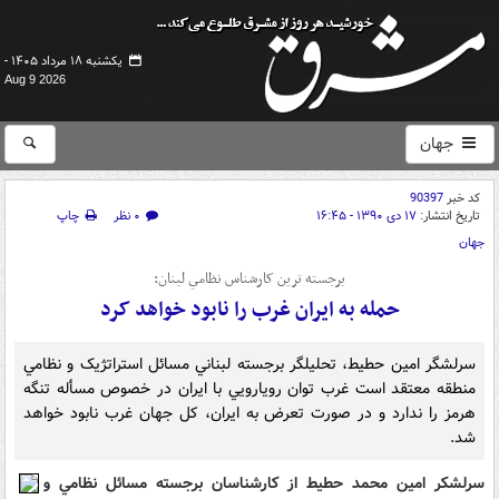
یکشنبه ۱۸ مرداد ۱۴۰۵ -
Aug 9 2026
جهان
کد خبر
90397
تاریخ انتشار:
۱۷ دی ۱۳۹۰ - ۱۶:۴۵
۰ نظر
چاپ
جهان
برجسته ترين کارشناس نظامي لبنان:
حمله به ايران غرب را نابود خواهد کرد
سرلشگر امين حطيط، تحليلگر برجسته لبناني مسائل استراتژيک و نظامي
منطقه معتقد است غرب توان رويارويي با ايران در خصوص مسأله تنگه
هرمز را ندارد و در صورت تعرض به ايران، کل جهان غرب نابود خواهد
شد.
سرلشکر امين محمد حطيط از کارشناسان برجسته مسائل نظامي و