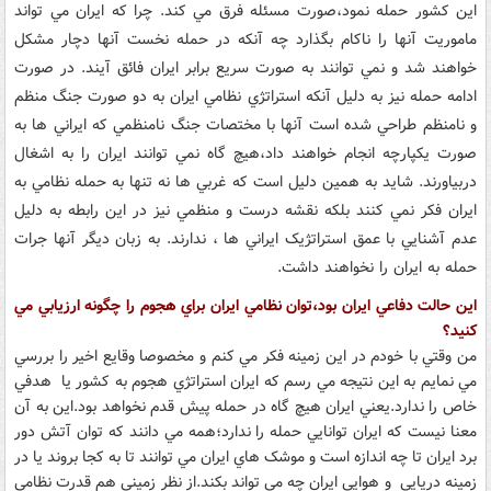
اين کشور حمله نمود،صورت مسئله فرق مي کند. چرا که ايران مي تواند
ماموريت آنها را ناکام بگذارد چه آنکه در حمله نخست آنها دچار مشکل
خواهند شد و نمي توانند به صورت سريع برابر ايران فائق آيند. در صورت
ادامه حمله نيز به دليل آنکه استراتژي نظامي ايران به دو صورت جنگ منظم
و نامنظم طراحي شده است آنها با مختصات جنگ نامنظمي که ايراني ها به
صورت يکپارچه انجام خواهند داد،هيچ گاه نمي توانند ايران را به اشغال
دربياورند. شايد به همين دليل است که غربي ها نه تنها به حمله نظامي به
ايران فکر نمي کنند بلکه نقشه درست و منظمي نيز در اين رابطه به دليل
عدم آشنايي با عمق استراتژيک ايراني ها ، ندارند. به زبان ديگر آنها جرات
حمله به ايران را نخواهند داشت.
اين حالت دفاعي ايران بود،توان نظامي ايران براي هجوم را چگونه ارزيابي مي
کنيد؟
من وقتي با خودم در اين زمينه فکر مي کنم و مخصوصا وقايع اخير را بررسي
مي نمايم به اين نتيجه مي رسم که ايران استراتژي هجوم به کشور يا هدفي
خاص را ندارد.يعني ايران هيچ گاه در حمله پيش قدم نخواهد بود.اين به آن
معنا نيست که ايران توانايي حمله را ندارد؛همه مي دانند که توان آتش دور
برد ايران تا چه اندازه است و موشک هاي ايران مي توانند تا به کجا بروند يا در
زمينه دريايي و هوايي ايران چه مي تواند بکند.از نظر زميني هم قدرت نظامي