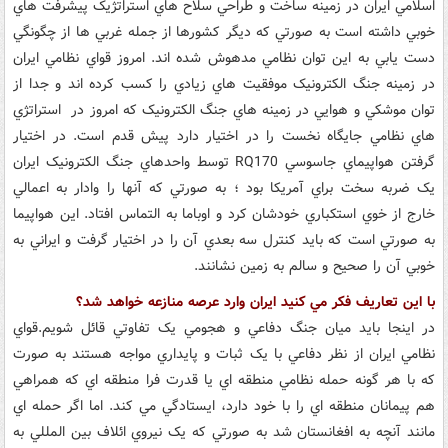
اسلامي ايران در زمينه ساخت و طراحي سلاح هاي استراتژيک پيشرفت هاي
خوبي داشته است به صورتي که ديگر کشورها از جمله غربي ها از چگونگي
دست يابي به اين توان نظامي مدهوش شده اند. امروز قواي نظامي ايران
در زمينه جنگ الکترونيک موفقيت هاي زيادي را کسب کرده اند و جدا از
توان موشکي و هوايي در زمينه هاي جنگ الکترونيک که امروز در استراتژي
هاي نظامي جايگاه نخست را در اختيار دارد پيش قدم است. در اختيار
گرفتن هواپيماي جاسوسي RQ170 توسط واحدهاي جنگ الکترونيک ايران
يک ضربه سخت براي آمريکا بود ؛ به صورتي که آنها را وادار به اعمالي
خارج از خوي استکباري خودشان کرد و اوباما به التماس افتاد. اين هواپيما
به صورتي است که بايد کنترل سه بعدي آن را در اختيار گرفت و ايراني به
خوبي آن را صحيح و سالم به زمين نشانند.
با اين تعاريف فکر مي کنيد ايران وارد عرصه منازعه خواهد شد؟
در اينجا بايد ميان جنگ دفاعي و هجومي يک تفاوتي قائل شويم.قواي
نظامي ايران از نظر دفاعي با يک ثبات و پايداري مواجه هستند به صورت
که با هر گونه حمله نظامي منطقه اي يا قدرت فرا منطقه اي که همراهي
هم پيمانان منطقه اي را با خود دارد، ايستادگي مي کند. اما اگر حمله اي
مانند آنچه به افغانستان شد به صورتي که يک نيروي ائلاف بين المللي به