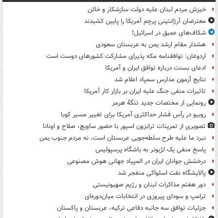
خیزش مردم لبنان علیه دولت سازشکار و خائن
معترضان آرژانتینی پرچم آمریکا را پایین کشیدند
شکاف‌های عمیق در اسرائیل!
هشدار مقام ارشد یمن به عربستان سعودی
اردوغان: توافقنامه مکه پذیرای مشارکت کشورهای دوست است
ادعای بسنت درباره توافق ایران و آمریکا
نتایج آزمون مدارس سمپاد اعلام شد
تاثیرات منفی جنگ علیه ایران بر بازار کار آمریکا
رونمایی از مختصات جدید تنگۀ هرمز
روبیو در رأس فشار حداکثری آمریکا برای تغییر مسیر کوبا
تصویری از تمرینات ترابزون اسپور با حضور ساویچ، صلاح و اونانا
نبرد ما علیه طرح سلطه‌جویی عربستان است، نه مردم جنوب یمن
پاسخ منفی یک لژیونر به باشگاه پرسپولیس
درخشش جوانان ایران در المپیاد جهانی هوش مصنوعی
پالایشگاه نفت اسلواکی منفجر شد
دور هفتم مذاکرات لبنان و رژیم صهیونیستی
ترامپ و سودای پیروزی در انتخابات میان‌دوره‌ای
جزئیات توافق سه جانبه دفاعی ترکیه، عربستان و پاکستان