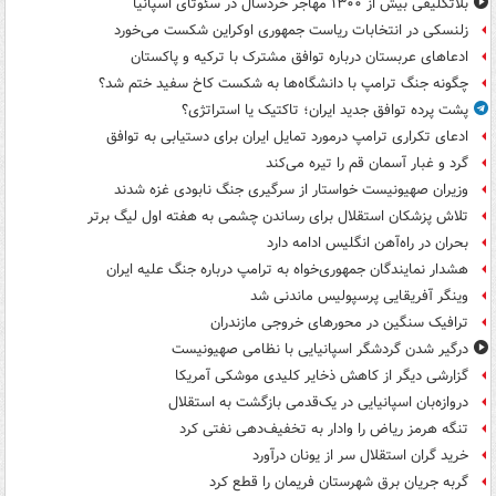
بلاتکلیفی بیش از ۱۳۰۰ مهاجر خردسال در سئوتای اسپانیا
زلنسکی در انتخابات ریاست جمهوری اوکراین شکست می‌خورد
ادعاهای عربستان درباره توافق مشترک با ترکیه و پاکستان
چگونه جنگ ترامپ با دانشگاه‌ها به شکست کاخ سفید ختم شد؟
پشت پرده توافق جدید ایران؛ تاکتیک یا استراتژی؟
ادعای تکراری ترامپ درمورد تمایل ایران برای دستیابی به توافق
گرد و غبار آسمان قم را تیره می‌کند
وزیران صهیونیست خواستار از سرگیری جنگ نابودی غزه شدند
تلاش پزشکان استقلال برای رساندن چشمی به هفته اول لیگ برتر
بحران در راه‌آهن انگلیس ادامه دارد
هشدار نمایندگان جمهوری‌خواه به ترامپ درباره جنگ علیه ایران
وینگر آفریقایی پرسپولیس ماندنی شد
ترافیک سنگین در محورهای خروجی مازندران
درگیر شدن گردشگر اسپانیایی با نظامی صهیونیست
گزارشی دیگر از کاهش ذخایر کلیدی موشکی آمریکا
دروازه‌بان اسپانیایی در یک‌قدمی بازگشت به استقلال
تنگه هرمز ریاض را وادار به تخفیف‌دهی نفتی کرد
خرید گران استقلال سر از یونان درآورد
گربه جریان برق شهرستان فریمان را قطع کرد