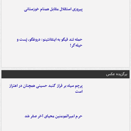
پیروزی استقلال مقابل همنام خوزستانی
حمله تند فیگو به اینفانتینو: دروغگو، پَست‌ و
حیله‌گر!
برگزیده عکس
پرچم سیاه بر فراز گنبد حسینی همچنان در اهتزاز
است
حرم امیرالمومنین محیای آخر صفر شد