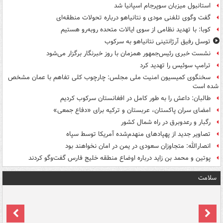
استانبول میزبان سوپرجام اسپانیا شد
گفت وگوی تلفنی مودی و نتانیاهو درباره تحولات منطقه‌ای
کوبا: با تهدید نظامی از سوی ایالات متحده روبه‌رو هستیم
توسل رفیق آرژانتینی نتانیاهو به سرکوب
نشست خبری رئیس‌جمهور همزمان با روز خبرنگار برگزار می‌شود
ترامپ سوئیس را تهدید کرد
سخنگوی کمیسیون امنیت ملی مجلس: چارچوب کلی تفاهم با عمان مشخص
شده است
طالبان: داعش را به طور کامل در افغانستان سرکوب کردیم
امضای سران پاکستان، عربستان و ترکیه برای «دفاع جمعی»
رگبار و رعدوبرق در راه شمال کشور
تصاویر جدید از پهپادهای منهدم‌شده آمریکا توسط سپاه
انصارالله: متجاوزان سعودی در یمن در امان نخواهند بود
پوتین و محمد بن زاید درباره اوضاع منطقه خلیج فارس گفت‌وگو کردند
سلامت
ت