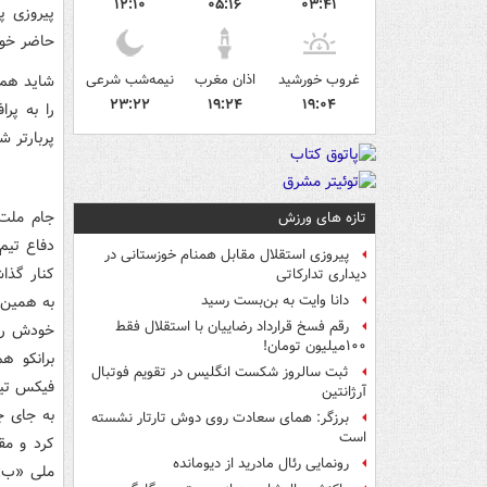
۱۲:۱۰
۰۵:۱۶
۰۳:۴۱
پیروزی پ
حاضر خو
غروب خورشید
اذان مغرب
نیمه‌شب شرعی
شاید هم 
۲۳:۲۲
۱۹:۲۴
۱۹:۰۴
را به پرا
پربارتر 
تازه های ورزش
دفاع تیم
پیروزی استقلال مقابل همنام خوزستانی در
دیداری تدارکاتی
به همین ر
دانا وایت به بن‌بست رسید
رقم فسخ قرارداد رضاییان با استقلال فقط
خودش را ب
۱۰۰میلیون تومان!
برانکو ه
ثبت سالروز شکست انگلیس در تقویم فوتبال
فیکس تیم
آرژانتین
به جای ج
برزگر: همای سعادت روی دوش تارتار نشسته
است
کرد و مق
رونمایی رئال مادرید از دیومانده
ملی «ب» 