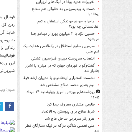
تغییرات جدید یوفا در لیگ‌های اروپایی
دست رد وینیسیوس به حقوقی هم سطح
رونالدو!
فوتبال ی
ماجرای خواهرخواندگی استقلال و تیم
زدن گل ح
افغانستانی چه بود؟
شاید گل ب
حسین نژاد با ۲ میلیون یورو از دینامو جدا
می‌شود
به پرسپو
سرمربی سابق استقلال در یک‌قدمی هدایت یک
زندگی را
تیم ملی
فوتبالیست
انتصاب سرپرست دبیری فدراسیون کشتی
این روزه
گفت‌وگو با قهرمان جهان که در مبارزه با اشرار
شیرین‌تر 
جانباز شد
نشست اضطراری اینفانتینو با مدیران ارشد فیفا
تیم بعدی محمد صلاح مشخص شد
منبع: وب 
روزنامه‌های ورزشی امروز چهارشنبه ۱۴ مرداد
۱۴۰۵
طارمی مشتری معروف پیدا کرد
شرط صلاح برای پیوستن به الاتحاد
هرو رنار سرمربی ساحل عاج شد
علی نعمتی شاگرد دژاگه در لیگ ستارگان قطر
شد