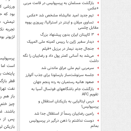
بازگشت مسلمان به پرسپولیس در قامت مربی
ورزشی کا
+عکس
بود که ح
تیم جدید امید عالیشاه مشخص شد +عکس
تیمش، هوا
تساوی میلان و اینتر در استرالیا/ پیروزی یووه
مقابل چلسی
تجربه نک
۳ کاپیتان ایران بدون پیشنهاد بزرگ
لژیونر ب
دیدار سفیر ژاپن با رییس کمیته ملی المپیک
جنجال جدید نیمار در برزیل +فیلم
می‌شد به آسانی کمتر پول داد و رضاییان را نگه
پرسپولیس
داشت
است اما 
سرمربی تیم ملی عراق ماندنی شد
پایتخت ب
جلسه سرنوشت‌ساز بارسلونا برای جذب آلوارز
قطر بازگش
صعود هانیه رستمیان به رده پنجم جهان
نفت تهران
بازگشت جام باشگاههای فوتسال آسیا به
تقویم AFC
باز هم ر
درس ایتالیایی‌ به بازیکنان استقلال و
چیز ختم 
پرسپولیس!
باشند. غ
رامین رضاییان رسماً از استقلال جدا شد
پس از دی
دوست نداشتم با ذهن درگیر در پرسپولیس
بمانم
بازیکن لی