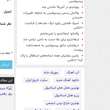
پرسپولیس
پوچتینو در آمریکا ماندنی شد
ایمیل
واکنش رسمی پرسپولیس به شایعه تغییرات
مدیریتی
اسپک فضایی رکورد لیگ ملت‌ها را شکست
نظر شما 
+عکس
والدانو: اینفانتینو را نمی‌بخشم
اینفانتینو برای بقا دست به دامن ترامپ شد
دروازه‌بان سابق پرسپولیس به صنعت‌نفت
پیوست
*
لطفا عدد م
رامین رضاییان همه نشانه‌های استقلال را پاک
کرد! +عکس
آپ آهنگ
موزیک شاه
دانلود آهنگ جدید
سایت تاریخ ایران
این مطالب
بهترین هتل های استانبول
رزرو هتل استانبول
بهترین جراح بینی ترمیمی