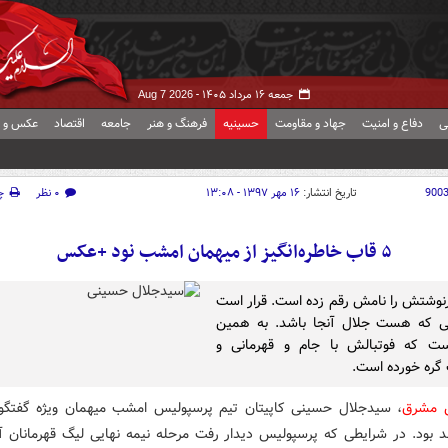
جمعه ۱۶ مرداد ۱۴۰۵ -
Aug 7 2026
ی
دفاع و امنیت
جهاد و مقاومت
حسینیه
فرهنگ و هنر
جامعه
اقتصاد
عکس و ف
900
تاریخ انتشار:
۱۶ مهر ۱۳۹۷ - ۱۳:۰۸
۰ نظر
چ
۵ قاب خاطره‌انگیز از میهمان امشب نود +عکس
رنوشتش را نامش رقم زده است. قرار است
ی که هست جلال آنجا باشد. به همین
ست که فوتبالش با جام و قهرمانی و
گره خورده است.
ش مشرق
، سیدجلال حسینی کاپیتان تیم پرسپولیس امشب میهمان ویژه گفتگوی
د بود. در شرایطی که پرسپولیس دیدار رفت مرحله نیمه نهایی لیگ قهرمانان آسی