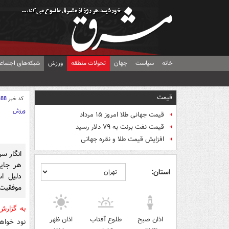
خانه
سیاست
جهان
تحولات منطقه
ورزش
شبکه‌های اجتماع
قیمت
کد خبر
388
ورزش
قیمت جهانی طلا امروز ۱۵ مرداد
قیمت نفت برنت به ۷۹ دلار رسید
افزایش قیمت طلا و نقره جهانی
انگار س
هر جای
استان:
دلیل ا
موفقیت 
به گزار
اذان صبح
طلوع آفتاب
اذان ظهر
نود خواه