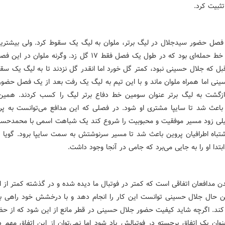
ثبیت کرد.
 فصل حضور سیدجلال در لیگ برتر، ملوان به لیگ یک سقوط کرد. ولی بیشت
این تیم، خط حمله‌ای بود که در طول یک فصل فقط ۱۷ گل زد. وگرنه ملوا
بل که جلال حسینی نبود، کمتر گل خورد اما انقدر گل نزدند تا به لیگ یک سقو
ینی اما همراه ملوان ماند و با این تیم به لیگ یک رفت بعد از یک فصل حضور
ازگشت به لیگ برتر عنوان سومین خط دفاع برتر لیگ را کسب کردند. همین
اعث شد تا سایپا مشتری او شود. در فصلی که این مدافع می‌توانست به پ
یلی زود مسیر موفقیت و محبوبیت را شروع کند یک شباهت اسمی با محمدحس
تباه اطرافیان پروین باعث شد تا مسیر سرنوشتش به سمت سایپا برود. گویا
بتدا او را به جایی می‌برد که جامی در آنجا وجود داشت.
دن مدافعان اتفاقی است که کمتر در فوتبال ما دیده شده و در گذشته کمتر از ا
این حال جلال حسینی توانست این کار را انجام دهد و با درخشش خود راهی به
 کند. اگرچه شاید کیفیت حضور جلال حسینی در قطر مانع از این شود که از حضو
نوان یک اتفاق برجسته در فوتبالش یاد شود اما نمی‌توان از این اتفاق مهم د