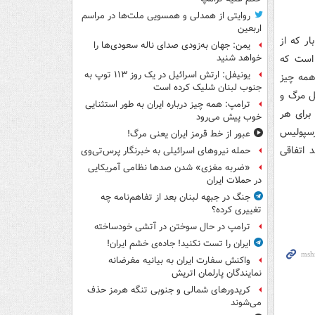
روایتی از همدلی و همسویی ملت‌ها در مراسم
اربعین
ر که از
یمن: جهان به‌زودی صدای ناله سعودی‌ها را
 است که
خواهد شنید
یونیفل: ارتش اسرائیل در یک روز ۱۱۳ توپ به
 همه چیز
جنوب لبنان شلیک کرده است
ل مرگ و
ترامپ: همه چیز درباره ایران به طور استثنایی
برای هر
خوب پیش می‌رود
پرسپولیس
عبور از خط قرمز ایران یعنی مرگ!
 اتفاقی
حمله نیروهای اسرائیلی به خبرنگار پرس‌تی‌وی
«ضربه مغزی» شدن صدها نظامی آمریکایی
در حملات ایران
جنگ در جبهه لبنان بعد از تفاهم‌نامه چه
تغییری کرده؟
ترامپ در حال سوختن در آتشی خودساخته
ایران را تست نکنید! جاده‌ی خشم ایران!
واکنش سفارت ایران به بیانیه مغرضانه
نمایندگان پارلمان اتریش
کریدورهای شمالی و جنوبی تنگه هرمز حذف
می‌شوند