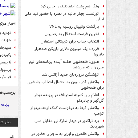
ونگر هم پشت اینفانتینو را خالی کرد
تورنمنت چهار جانبه در بصره با حضور تیم ملی
ایران
اخبار مرتب
بازگشت والیبال روسیه به VNL
تهدید ب
آخرین فرصت استقلال به رضاییان
هزینه س
انتخاب جذاب برای کاپیتانی استقلال
سیدجلا
قرارداد یک میلیون دلاری بازیکن صدهزار
دلاری!
رکوردی
علوی: قلعه‌نویی هفته آینده برنامه‌های تیم
6 پرسپولیسی در آستانه محرومیت از فینال آسیا
ملی را ارائه می‌دهد
پرسپول
تراِشتگن دروازه‌بان جدید آژاکس شد
فیلم/ 
واکنش فدراسیون به احتمال انتخاب جانشین
برای قلعه‌نویی
برچسب‌ها
اعلام رای کمیته استیناف در پرونده دیدار
گل‌گهر و چادرملو
برنامه 
واکنش فیفا به درخواست کمک اینفانتینو از
ترامپ
برد تراکتور در دیدار تدارکاتی مقابل مس
نظر شم
شهربابک
واکنش طاهری و ایری به ماجرای حضور در
نام