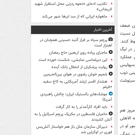
تکذیب ادعای «نحوه ردزنی محل استقرار شهید
لاریجانی»
ماهواره ایرانی که از سد ابرها عبور می‌کند
رین ضعف
آخرین اخبار
ن در این فصل نسبت
پرچم سیاه بر فراز گنبد حسینی همچنان در
ط کنند.
اهتزاز است
 در لیگ
ماجرای پیاده روی اربعین حاج رمضان
 عملکرد
این دیپلماسی نمایشی، شکست خورده است
رسپولیس
روایت پزشکیان از انحلال بانک آینده
ینی ذوب
شمیم خوش رضوی در هوای بین‌الحرمین
 سرنوشت
هشدار افسر ارشد آمریکایی به کاخ سفید
+فیلم
موشک‌های بالستیک ایران؛ چالش راهبردی
آمریکا
باید افراد کارآمدتر را به کار گرفت
مروز هم
حامیان فلسطین در مکزیک پرچم اسرائیل را به
 الاهلی
آتش کشیدند
ر او در
دبیرکل سازمان ملل باز هم خواستار آتش‌بس
فوری در اوکراین شد
ر زندگی