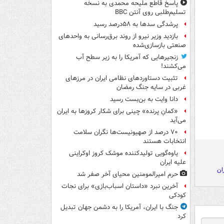
پاسخ قاطع ملیحه محمدی به نسخه
تسلیم‌طلبی روی آنتن BBC
پرشدگی سدها به ۵۸درصد رسید
بازدید وزیر نیرو از روند برق‌رسانی به واحدهای
صنعتی بازسازی‌شده
زنجیرهایی که آمریکا را به زیر سطح آب
می‌کشند!
تثبیت دستاوردهای نظامی ایران در مرزهای
غربی در سایه جنگ رمضان
دانا وایت به بن‌بست رسید
«کمانِ پرنده» چینی برای شکار کروزها به ایران
می‌آید
۷۰ درصد از صهیونیست‌ها نگران سلامت
انتخابات هستند
یاوه‌گویی تولیدکننده موشک کروز اوکراینی
علیه ایران
ان
حرم امیرالمومنین محیای آخر صفر شد
آخرین نبرد «داستان اسباب‌بازی» برای نجات
کودکی
جنگ با ایران، آمریکا را به دشمن جهان تبدیل
کرد