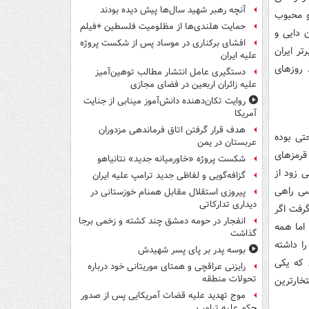
آنچه رهبر شهید سال‌ها پیش دیده بودند
و محبوب
حمایت هلندی‌ها از مظلومیت فلسطین +فیلم
 دایی و
افشای برکناری در موساد پس از شکست پروژه
تر ایران
علیه ایران
 روزهای
دستگیری عامل انتشار مطالب توهین‌آمیز
علیه زائران اربعین در فضای مجازی
روایت تکان‌دهنده دانش‌آموز مینابی از جنایت
آمریکا
هدف قرار گرفتن اتاق‌ فرماندهی مزدوران
تی بوده
عربستان در یمن
قرمزهای
شکست پروژه «خاورمیانه جدید» نتانیاهو
 زود از
گزافه‌گویی و لفاظی جدید ترامپ علیه ایران
یسی راهی
پیروزی استقلال مقابل همنام خوزستانی در
دیداری تدارکاتی
گرفت اگر
انفجار در حومه دمشق چند کشته و زخمی برجا
اما همه
گذاشت
ا داشته
بوسه‌ پدر بر پای پسر شهیدش
 که یکی
رایزنی عراقچی و همتای موریتانی خود درباره
تحولات منطقه
خارترین
موج تهدید علیه قضات آمریکایی پس از صدور
حکم علیه ترامپ