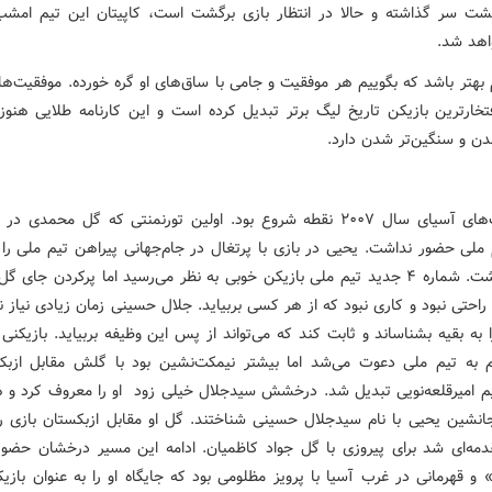
شت سر گذاشته و حالا در انتظار بازی برگشت است، کاپیتان این تیم امشب
اهد شد.
بهتر باشد که بگوییم هر موفقیت و جامی با ساق‌های او گره خورده. موفقیت‌های
فتخارترین بازیکن تاریخ لیگ برتر تبدیل کرده است و این کارنامه طلایی هنوز
شدن و سنگین‌تر شدن دارد.
جام ملت‌های آسیای سال ۲۰۰۷ نقطه شروع بود. اولین تورنمنتی که گل محمدی
 ملی حضور نداشت. یحیی در بازی با پرتغال در جام‌جهانی پیراهن تیم ملی را 
کنار گذاشت. شماره ۴ جدید تیم ملی بازیکن خوبی به نظر می‌رسید اما پرکردن جای
احتی نبود و کاری نبود که از هر کسی بربیاید. جلال حسینی زمان زیادی نیاز 
ه بقیه بشناساند و ثابت کند که می‌تواند از پس این وظیفه بربیاید. بازیکنی
م به تیم ملی دعوت می‌شد اما بیشتر نیمکت‌نشین بود با گلش مقابل ازبک
 امیرقلعه‌نویی تبدیل شد. درخشش سیدجلال خیلی زود او را معروف کرد و هم
انشین یحیی با نام سیدجلال حسینی شناختند. گل او مقابل ازبکستان بازی ر
دمه‌ای شد برای پیروزی با گل جواد کاظمیان. ادامه این مسیر درخشان حضور
و قهرمانی در غرب آسیا با پرویز مظلومی بود که جایگاه او را به عنوان بازی