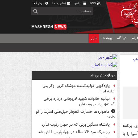
RSS
آرشیو
تماس با ما
دربارهٔ ما
MASHREGH
NEWS
یلم
دیدگاه
پیوندها
بازار
اپ
پربازدیدترین ها
یاوه‌گویی تولیدکننده موشک کروز اوکراینی
علیه ایران
بیانیه خانواده شهید لاریجانی درباره برخی
گمانه‌زنی‌های رسانه‌ای
ماهواره‌ها خسارت انفجار جبل‌علی امارت را لو
دادند
پادشاه سنگین‌وزنی که در جهان رقیب ندارد
 برنامه
راز مرگ مرد ۷۲ ساله در تهرانپارس فاش شد
ا را با