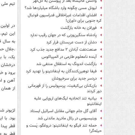
واکنش عالیشاه بعد از پیوستن به گل‌گهر
تیم ملی ت
لیونل مسی چگونه وارد باشگاه میلیاردها شد؟
افشای اقدامات غیراخلاقی فدراسیون فوتبال
کره جنوبی برای داوران!
در اولین
فورلان به خانه بازگشت
پادشاه سنگین‌وزنی که در جهان رقیب ندارد
به سال ق
دشان از دست عربستان فرار کرد
.جلال حس
صنعت‌نفت آبادان ۲ مدافع جدید جذب کرد
یک، با ب
آینده نامعلوم طارمی در المپیاکوس
بازگشت اندونگ به استقلال منتفی شد
درخشان ب
فیفا توهین‌کنندگان به اینفانتینو را تهدید کرد
برود و خ
دردسر جدید برای سرخپوشان
آهن و اش
بازیکنان بی‌کیفیت، پرسپولیس را از قهرمانی
از همان ا
دور کردند
بیانیه تند اتحادیه لیگ‌های اروپایی علیه
اینفانتینو
لژیونر ش
آقای گل جام جهانی مقابل اسرائیل ایستاد
بود. با 
وینیسیوس در رئال مادرید ماندنی شد
قطر پیدا
حمله تند فیگو به اینفانتینو: دروغگو، پَست‌ و
حیله‌گر!
قطر به ع