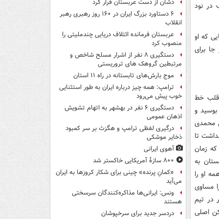
دشان از دست عربستان فرار کرد
 در نود
۶ دستاورد بزرگ ایران در ۱۶۰ روز رهبری رهبر
انقلاب
عربستان فرمانده ائتلاف دریایی چندملیتی را
ی که او
منصوب کرد
 جا برای
دستگیری ۸ نفر از اشرار مسلح شاخص و
مرتبطین گروهک های تروریستی
موج بارش‌های تابستانه در راه ۱۱ استان
ترامپ: همه چیز درباره ایران به طور استثنایی
خوب پیش می‌رود
 در قلب خط
دستگیری ۶ نفر در بهشهر به اتهام تشویش
بوسید و
اذهان عمومی
 گل محمدی
درگیری لفظی ترامپ و هگزث بر سر کمبود
نداشت تا
ذخایر موشکی
 که زمان
آهوی ایرانی
ستان به
۸۰۰ سازۀ آمریکایی خاکستر شد
«کمانِ پرنده» چینی برای شکار کروزها به ایران
ه او را
می‌آید
ا مساوی
ونس: ایرانی‌ها مذاکره‌کنندگان سرسختی
 در تیم
هستند
کن اصلی
دردسر جدید برای سرخپوشان