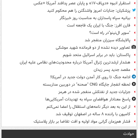
استقرار انبوه «دی‌اف‑۱۷» و پایان عصر پدافند آمریکا +عکس
پزشکیان: جنایات امروز واشنگتن را هم محکوم کنید
بیانیه سپاه پاسداران به مناسبت روز خبرنگار
فارن افرز: جنگ با ایران یک فاجعه است
"سوپر ال‌نینو"در راه است؟
پالایشگاه سیزران منفجر شد
تصاویر دیده‌ نشده از دو فرمانده شهید موشکی
پاکستان: باید در برابر اسرائیل متحد شویم
هشدار ارشدترین ژنرال آمریکا درباره محدودیت‌های نظامی علیه ایران
مقصد جدید پسر زیدان
ادامه جنگ تا روی کار آمدن دولت جدید در آمریکا!
لحظه انفجار جایگاه CNG "صحنه" در دوربین مداربسته
جزئیات جدید از نفتکش منفجر شده در هرمز
پاسخ معنادار هوافضای سپاه به تهدیدات آمریکایی‌ها
از این به بعد دیگر نامه‌های استقلال را امضا نمی‌کنم
کامیون با راننده ۸ ساله در اصفهان توقیف شد
فشار هم‌زمان گرانی مواد اولیه و افت تقاضا بر بازار پلاستیک
حوادث