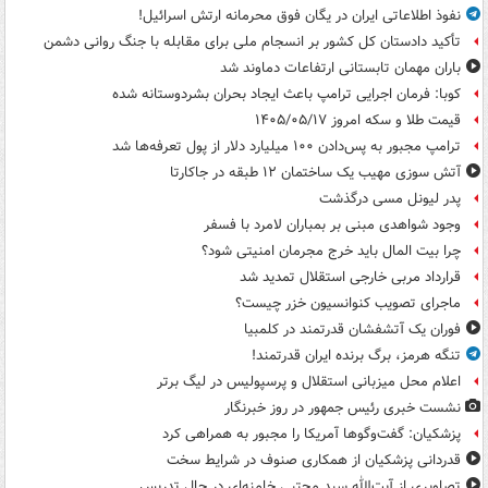
نفوذ اطلاعاتی ایران در یگان فوق محرمانه ارتش اسرائیل!
تأکید دادستان کل کشور بر انسجام ملی برای مقابله با جنگ روانی دشمن
باران مهمان تابستانی ارتفاعات دماوند شد
کوبا: فرمان اجرایی ترامپ باعث ایجاد بحران بشردوستانه شده
قیمت طلا و سکه امروز ۱۴۰۵/۰۵/۱۷
ترامپ مجبور به پس‌دادن ۱۰۰ میلیارد دلار از پول تعرفه‌ها شد
آتش سوزی مهیب یک ساختمان ۱۲ طبقه در جاکارتا
پدر لیونل مسی درگذشت
وجود شواهدی مبنی بر بمباران لامرد با فسفر
چرا بیت المال باید خرج مجرمان امنیتی شود؟
قرارداد مربی خارجی استقلال تمدید شد
ماجرای تصویب کنوانسیون خزر چیست؟
فوران یک آتشفشان قدرتمند در کلمبیا
تنگه هرمز، برگ برنده ایران قدرتمند!
اعلام محل میزبانی استقلال و پرسپولیس در لیگ برتر
نشست خبری رئیس جمهور در روز خبرنگار
پزشکیان: گفت‌وگوها آمریکا را مجبور به همراهی کرد
قدردانی پزشکیان از همکاری صنوف در شرایط سخت
تصاویری از آیت‌الله سید مجتبی خامنه‌ای در حال تدریس