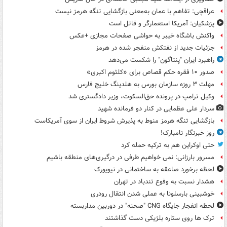
عراقچی: تفاهم با عمان به‌معنی بازگشایی تنگه هرمز نیست
پزشکیان: آمریکا استعمارگر و قاتل است
واکنش باشگاه خیبر به حواشی صفحات مجازی +عکس
جزئیات جدید از نفتکش منفجر شده در هرمز
راهبرد ایران "پنتاگون" را شکست می‌دهد
صدور ۱۰ فقره حکم قصاص برای «کلثوم اکبری»
مهلت ۳ روزه سازمان بورس به هلدینگ خلیج فارس
وکیل ترامپ در پرونده حق‌السکوت، وزیر دادگستری شد
سردار علی عظمایی در کنار دو فرمانده شهید
بازگشایی تنگه هرمز منوط به پذیرش شروط ایران از سوی آمریکاست
روز خبرنگار نامبارک!
حتی اوکراین هم به ترکیه حمله کرد
مسرور بارزانی: نمی خواهیم طرفی در درگیری‌های منطقه باشیم
لحظه برخورد صاعقه به ساختمانی در نیویورک
هشدار نسبت به وفوع تندباد در تهران
خوشبینی بارسلونا به عملی شدن انتقال رودری
لحظه انفجار جایگاه CNG "صحنه" در دوربین مداربسته
ترک ها روی ستاره بلژیکی دست گذاشتند