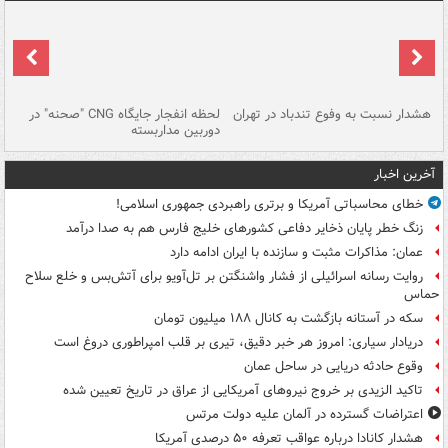
ای
هشدار نسبت به وفوع تندباد در تهران
لحظه انفجار جایگاه CNG "صحنه" در
دس
دوربین مداربسته
ات
آخرین اخبار
خطای محاسباتی آمریکا و برتری راهبردی جمهوری اسلامی!
زنگ خطر پایان ذخایر دفاعی کشورهای خلیج فارس هم به صدا درآمد
عمان: مذاکرات مثبت و سازنده با ایران ادامه دارد
روایت رسانه اسرائیلی از فشار واشنگتن بر تل‌آویو برای آتش‌بس و خلع سلاح
حماس
سکه در آستانه بازگشت به کانال ۱۸۸ میلیون تومان
دریادار سیاری: امروز هر خبر دقیق، تیری بر قلب امپراطوری دروغ است
وقوع حادثه دریایی در ساحل عمان
تاکید الزیدی بر خروج نیروهای آمریکایی از عراق در تاریخ تعیین شده
اعتراضات گسترده در آلمان علیه دولت مرتس
هشدار کانادا درباره عواقب تعرفه ۵۰ درصدی آمریکا