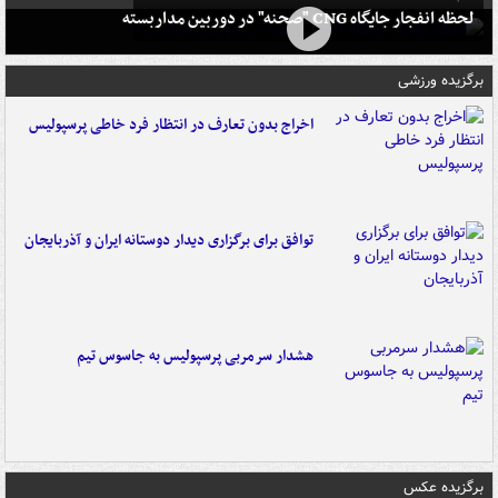
لحظه انفجار جایگاه CNG "صحنه" در دوربین مداربسته
برگزیده ورزشی
اخراج بدون تعارف در انتظار فرد خاطی پرسپولیس
توافق برای برگزاری دیدار دوستانه ایران و آذربایجان
هشدار سرمربی پرسپولیس به جاسوس تیم
برگزیده عکس