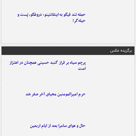
حمله تند فیگو به اینفانتینو: دروغگو، پَست‌ و
حیله‌گر!
برگزیده عکس
پرچم سیاه بر فراز گنبد حسینی همچنان در اهتزاز
است
حرم امیرالمومنین محیای آخر صفر شد
حال و هوای سامرا بعد از ایام اربعین