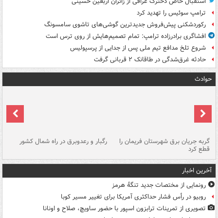
استقبال خاص دخترک عراقی از زائران اربعین حسینی
ترامپ سوئیس را تهدید کرد
رکوردشکنی پیش‌فروش جدیدترین گوشی‌های تاشوی سامسونگ
افشاگری برادرزاده ترامپ: تمام تصمیم‌هایش از روی ترس است
شروع تلخ مدافع تیم ملی پس از جدایی از پرسپولیس
حادثه غرق‌شدگی در طاقانک ۲ قربانی گرفت
حوادث
گربه جریان برق شهرستان فریمان را
رگبار و رعدوبرق در راه شمال کشور
قطع کرد
گذ
آخرین اخبار
رونمایی از مختصات جدید تنگۀ هرمز
روبیو در رأس فشار حداکثری آمریکا برای تغییر مسیر کوبا
تصویری از تمرینات ترابزون اسپور با حضور ساویچ، صلاح و اونانا