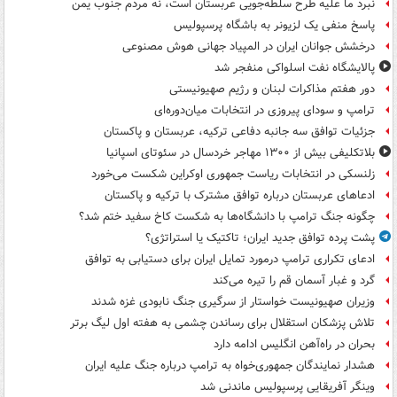
نبرد ما علیه طرح سلطه‌جویی عربستان است، نه مردم جنوب یمن
پاسخ منفی یک لزیونر به باشگاه پرسپولیس
درخشش جوانان ایران در المپیاد جهانی هوش مصنوعی
پالایشگاه نفت اسلواکی منفجر شد
دور هفتم مذاکرات لبنان و رژیم صهیونیستی
ترامپ و سودای پیروزی در انتخابات میان‌دوره‌ای
جزئیات توافق سه جانبه دفاعی ترکیه، عربستان و پاکستان
بلاتکلیفی بیش از ۱۳۰۰ مهاجر خردسال در سئوتای اسپانیا
زلنسکی در انتخابات ریاست جمهوری اوکراین شکست می‌خورد
ادعاهای عربستان درباره توافق مشترک با ترکیه و پاکستان
چگونه جنگ ترامپ با دانشگاه‌ها به شکست کاخ سفید ختم شد؟
پشت پرده توافق جدید ایران؛ تاکتیک یا استراتژی؟
ادعای تکراری ترامپ درمورد تمایل ایران برای دستیابی به توافق
گرد و غبار آسمان قم را تیره می‌کند
وزیران صهیونیست خواستار از سرگیری جنگ نابودی غزه شدند
تلاش پزشکان استقلال برای رساندن چشمی به هفته اول لیگ برتر
بحران در راه‌آهن انگلیس ادامه دارد
هشدار نمایندگان جمهوری‌خواه به ترامپ درباره جنگ علیه ایران
وینگر آفریقایی پرسپولیس ماندنی شد