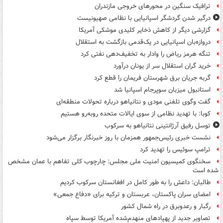
ترافیک سنگین در محورهای خروجی مازندران
درگیر شدن گردشگر اسپانیایی با نظامی صهیونیست
گزارشی دیگر از کاهش ذخایر کلیدی موشکی آمریکا
دروازه‌بان اسپانیایی در یک‌قدمی بازگشت به استقلال
تنگه هرمز ریاض را وادار به تخفیف‌دهی نفتی کرد
خرید گران استقلال سر از یونان درآورد
گربه جریان برق شهرستان فریمان را قطع کرد
استانبول میزبان سوپرجام اسپانیا شد
گفت وگوی تلفنی مودی و نتانیاهو درباره تحولات منطقه‌ای
کوبا: با تهدید نظامی از سوی ایالات متحده روبه‌رو هستیم
توسل رفیق آرژانتینی نتانیاهو به سرکوب
نشست خبری رئیس‌جمهور همزمان با روز خبرنگار برگزار می‌شود
ترامپ سوئیس را تهدید کرد
سخنگوی کمیسیون امنیت ملی مجلس: چارچوب کلی تفاهم با عمان مشخص
شده است
طالبان: داعش را به طور کامل در افغانستان سرکوب کردیم
امضای سران پاکستان، عربستان و ترکیه برای «دفاع جمعی»
رگبار و رعدوبرق در راه شمال کشور
تصاویر جدید از پهپادهای منهدم‌شده آمریکا توسط سپاه