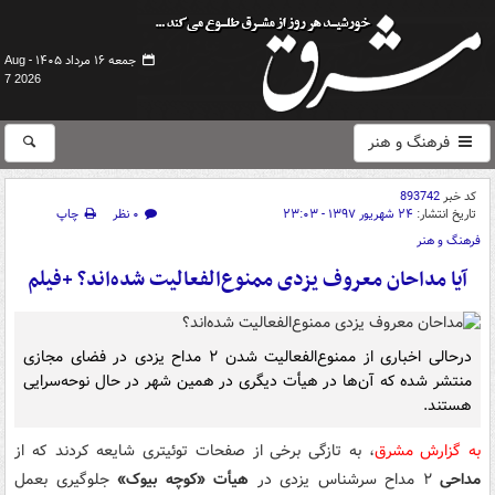
جمعه ۱۶ مرداد ۱۴۰۵ -
Aug
7 2026
فرهنگ و هنر
کد خبر
893742
تاریخ انتشار:
۲۴ شهریور ۱۳۹۷ - ۲۳:۰۳
۰ نظر
چاپ
فرهنگ و هنر
آیا مداحان معروف یزدی ممنوع‌الفعالیت شده‌اند؟ +فیلم
درحالی اخباری از ممنوع‌الفعالیت شدن ۲ مداح یزدی در فضای مجازی
منتشر شده که آن‌ها در هیأت دیگری در همین شهر در حال نوحه‌سرایی
هستند.
به گزارش مشرق
، به تازگی برخی از صفحات توئیتری شایعه کردند که از
مداحی
۲ مداح سرشناس یزدی در
هیأت «کوچه بیوک»
جلوگیری بعمل