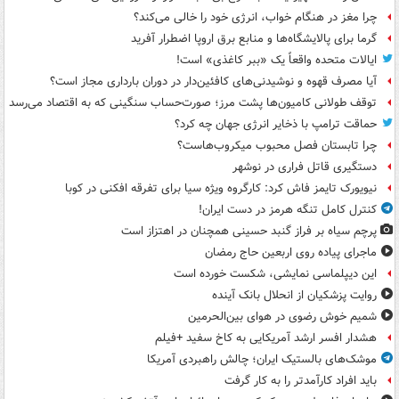
چرا مغز در هنگام خواب، انرژی خود را خالی می‌کند؟
گرما برای پالایشگاه‌ها و منابع برق اروپا اضطرار آفرید
ایالات متحده واقعاً یک «ببر کاغذی» است!
آیا مصرف قهوه و نوشیدنی‌های کافئین‌دار در دوران بارداری مجاز است؟
توقف طولانی کامیون‌ها پشت مرز؛ صورت‌حساب سنگینی که به اقتصاد می‌رسد
حماقت ترامپ با ذخایر انرژی جهان چه کرد؟
چرا تابستان فصل محبوب میکروب‌هاست؟
دستگیری قاتل فراری در نوشهر
نیویورک تایمز فاش کرد: کارگروه ویژه سیا برای تفرقه افکنی در کوبا
کنترل کامل تنگه هرمز در دست ایران!
پرچم سیاه بر فراز گنبد حسینی همچنان در اهتزاز است
ماجرای پیاده روی اربعین حاج رمضان
این دیپلماسی نمایشی، شکست خورده است
روایت پزشکیان از انحلال بانک آینده
شمیم خوش رضوی در هوای بین‌الحرمین
هشدار افسر ارشد آمریکایی به کاخ سفید +فیلم
موشک‌های بالستیک ایران؛ چالش راهبردی آمریکا
باید افراد کارآمدتر را به کار گرفت