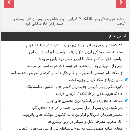
شته
حادثه غرق‌شدگی در طاقانک ۲ قربانی
پدر شاهرودی پس از قتل پسرش،
دس
گرفت
جسد را در چاه مخفی کرد
آخرین اخبار
۲۲ کشته و زخمی بر اثر تیراندازی در یک مدرسه در تایلند+ فیلم
سامانه ضد موشکی لیزری؛ از بلوف سیاسی تا واقعیت میدانی
ترامپ: فکر می‌کنم جنگ با ایران خیلی زود پایان می‌یابد
نیمی از آمریکایی‌ها از تشدید هرج‌ومرج در غرب آسیا می‌ترسند
از حذف نام همسر تا تغییر نام خانوادگی؛ اما و اگرهای تعویض شناسنامه
نمایی زیبا از تنگه کریان جزیره قشم
رکوردشکنی پیش‌فروش جدیدترین گوشی‌های تاشوی سامسونگ
حادثه غرق‌شدگی در طاقانک ۲ قربانی گرفت
مسجد جامع یزد، از باشکوه‌ترین معماری‌های ایران
پدر شاهرودی پس از قتل پسرش، جسد را در چاه مخفی کرد
دردسر همزمان آمریکا و اوکراین با ته کشیدن موشک های پاتریوت
آثار مخرب مصرف الکل و سیگار در بروز بیماری‌ها
اذعان رسانه صهیونیست به موج بی‌سابقه فرار از سرزمین‌های اشغالی