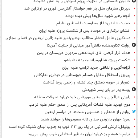
حامیان فلسطین در مکزیک پرچم اسرائیل را به آتش کشیدند
دبیرکل سازمان ملل باز هم خواستار آتش‌بس فوری در اوکراین شد
آنچه رهبر شهید سال‌ها پیش دیده بودند
حمایت هلندی‌ها از مظلومیت فلسطین +فیلم
افشای برکناری در موساد پس از شکست پروژه علیه ایران
دستگیری عامل انتشار مطالب توهین‌آمیز علیه زائران اربعین در فضای مجازی
روایت تکان‌دهنده دانش‌آموز مینابی از جنایت آمریکا
هدف قرار گرفتن اتاق‌ فرماندهی مزدوران عربستان در یمن
شکست پروژه «خاورمیانه جدید» نتانیاهو
گزافه‌گویی و لفاظی جدید ترامپ علیه ایران
پیروزی استقلال مقابل همنام خوزستانی در دیداری تدارکاتی
انفجار در حومه دمشق چند کشته و زخمی برجا گذاشت
بوسه‌ پدر بر پای پسر شهیدش
رایزنی عراقچی و همتای موریتانی خود درباره تحولات منطقه
موج تهدید علیه قضات آمریکایی پس از صدور حکم علیه ترامپ
روایتی از همدلی و همسویی ملت‌ها در مراسم اربعین
یمن: جهان به‌زودی صدای ناله سعودی‌ها را خواهد شنید
یونیفل: ارتش اسرائیل در یک روز ۱۱۳ توپ به جنوب لبنان شلیک کرده است
ترامپ: همه چیز درباره ایران به طور استثنایی خوب پیش می‌رود