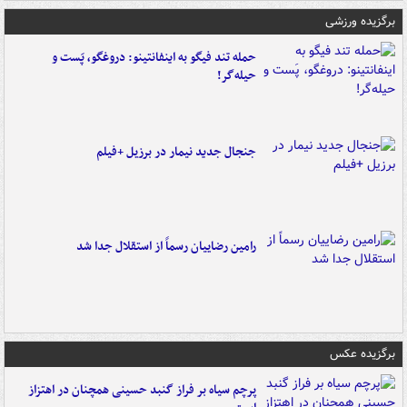
برگزیده ورزشی
حمله تند فیگو به اینفانتینو: دروغگو، پَست‌ و
حیله‌گر!
جنجال جدید نیمار در برزیل +فیلم
رامین رضاییان رسماً از استقلال جدا شد
برگزیده عکس
پرچم سیاه بر فراز گنبد حسینی همچنان در اهتزاز