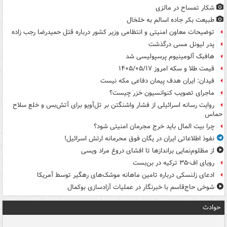
شکار تمساح در مالزی
طبیعت بکر جاده اسالم به خلخال
توضیحات معاون امنیتی و انتظامی وزیر کشور درباره قتل حمیدرضا رجب زاده
پدر لیونل مسی درگذشت
هافبک آلومینیوم پرسپولیسی شد
قیمت طلا و سکه امروز ۱۴۰۵/۰۵/۱۷
فیدان: ایران هدف پیمان دفاعی مکه نیست
ماجرای تصویب کنوانسیون خزر چیست؟
روایت رسانه اسرائیلی از فشار واشنگتن بر تل‌آویو برای آتش‌بس و خلع سلاح
حماس
چرا بیت المال باید خرج مجرمان امنیتی شود؟
نفوذ اطلاعاتی ایران در یگان فوق محرمانه ارتش اسرائیل!
از مظلوم‌نمایی براندازها تا افشای دروغ مراد ویسی
رویای اف-۳۵ ترکیه در بن‌بست
ادعای زلنسکی درباره تامین ماهانه موشک‌های رهگیر توسط آمریکا
شوخی حاج‌قاسم با خبرنگار در عملیات آزادسازی بوکمال
حوادث