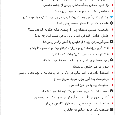
راز عبور مخفی جنگنده‌های ایرانی از چشم دشمن
نقشه راه ۱۵ ماده‌ای صلح غزه در بن‌بست
واکنش کنایه‌آمیز به عضویت ترکیه در پیمان مشترک با عربستان
قله دماوند در تابستان سفیدپوش شد!
وضعیت امنیتی منطقه پس از پیمان مکه چگونه خواهد شد؟
عامل افزایش قبوض آب و برق برخی مشترکان چه بود؟
سرنگون‌کردن پهپاد اوکراینی با آتش رگبار روس‌ها
افشاگری روزنامه عبری درباره بدرفتاری‌های همسر نتانیاهو
هشدار صنعا به عربستان: وقت تلف نکنید
روزنامه‌های ورزشی امروز یک‌شنبه ۱۸ مرداد ۱۴۰۵
دیوار طارمی جلوی عربستان
استقرار رادارهای اسرائیلی در اوکراین برای مقابله با پهپادهای روسی
درخواست پنتاگون برای تولید سریع سلاح
مقاومت یمن؛ دو خیز اساسی
صفحه نخست روزنامه‌های یکشنبه ۱۸ مرداد ۱۴۰۵
آتش‌سوزی در تأسیسات آرامکو در جنوب غرب عربستان
حذف لبنیات چه بلایی سر بیماران کلیوی می آورد
طبیعت بکر جاده اسالم به خلخال