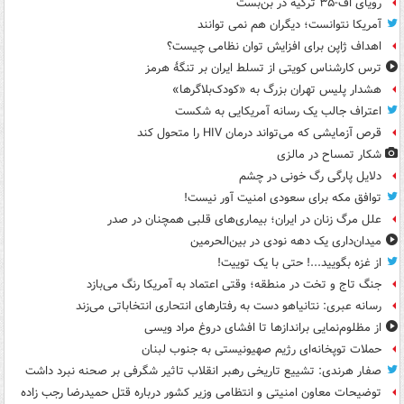
رویای اف-۳۵ ترکیه در بن‌بست
آمریکا نتوانست؛ دیگران هم نمی توانند
اهداف ژاپن برای افزایش توان نظامی چیست؟
ترس کارشناس کویتی از تسلط ایران بر تنگۀ هرمز
هشدار پلیس تهران بزرگ به «کودک‌بلاگرها»
اعتراف جالب یک رسانه آمریکایی به شکست
قرص آزمایشی که می‌تواند درمان HIV را متحول کند
شکار تمساح در مالزی
دلایل پارگی رگ خونی در چشم
توافق مکه برای سعودی امنیت آور نیست!
علل مرگ زنان در ایران؛ بیماری‌های قلبی همچنان در صدر
میدان‌داری یک دهه نودی در بین‌الحرمین
از غزه بگویید...! حتی با یک توییت!
جنگ تاج و تخت در منطقه؛ وقتی اعتماد به آمریکا رنگ می‌بازد
رسانه عبری: نتانیاهو دست به رفتارهای انتحاری انتخاباتی می‌زند
از مظلوم‌نمایی براندازها تا افشای دروغ مراد ویسی
حملات توپخانه‌ای رژیم صهیونیستی به جنوب لبنان
صفار هرندی: تشییع تاریخی رهبر انقلاب تاثیر شگرفی بر صحنه نبرد داشت
توضیحات معاون امنیتی و انتظامی وزیر کشور درباره قتل حمیدرضا رجب زاده