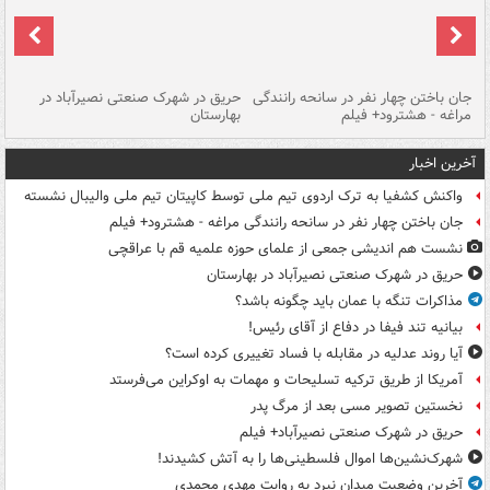
جان باختن چهار نفر در سانحه رانندگی
حریق در شهرک صنعتی نصیرآباد در
حر
مراغه - هشترود+ فیلم
بهارستان
فی
آخرین اخبار
واکنش کشفیا به ترک اردوی تیم ملی توسط کاپیتان تیم ملی والیبال نشسته
جان باختن چهار نفر در سانحه رانندگی مراغه - هشترود+ فیلم
نشست هم اندیشی جمعی از علمای حوزه علمیه قم با عراقچی
حریق در شهرک صنعتی نصیرآباد در بهارستان
مذاکرات تنگه با عمان باید چگونه باشد؟
بیانیه تند فیفا در دفاع از آقای رئیس!
آیا روند عدلیه در مقابله با فساد تغییری کرده است؟
آمریکا از طریق ترکیه تسلیحات و مهمات به اوکراین می‌فرستد
نخستین تصویر مسی بعد از مرگ پدر
حریق در شهرک صنعتی نصیرآباد+ فیلم
شهرک‌نشین‌ها اموال فلسطینی‌ها را به آتش کشیدند!
آخرین وضعیت میدان نبرد به روایت مهدی محمدی