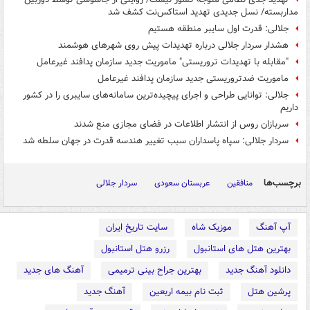
مداربسته/ نسل جدیدی تهدید استاکس‌نت کشف شد
جلالی: قدرت اول سایبر منطقه هستیم
هشدار سردار جلالی درباره تهدیدات پیش روی شهرهای هوشمند
"مقابله با تهدیدات تروریستی" ماموریت جدید سازمان پدافند غیرعامل
ماموریت ضدتروریستی جدید سازمان پدافند غیرعامل
جلالی: توانایی طراحی و اجرای پیچیده‌ترین سامانه‌های سایبری را در کشور
داریم
سربازان روس از انتشار اطلاعات در فضای مجازی منع شدند
سردار جلالی: سپاه پاسداران سبب تغییر هندسه قدرت در جهان سلطه شد
برچسب‌ها
منافقین
عربستان سعودی
سردار جلالی
آپ آهنگ
موزیک شاه
سایت تاریخ ایران
بهترین هتل های استانبول
رزرو هتل استانبول
دانلود آهنگ جدید
بهترین جراح بینی ترمیمی
آهنگ های جدید
پرشین هتل
ثبت نام بیمه اربعین
آهنگ جدید