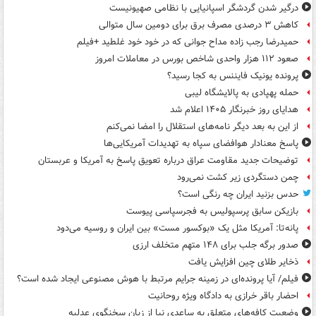
درگیر شدن گردشگر اسپانیایی با نظامی صهیونیست
کاهش ۳ درصدی مصرف برق برای دومین سال متوالی
حمیدرضا رجب زاده مداح جوانی که در خود خود غلطید +فیلم
صعود ۱۱۲ هزار واحدی شاخص بورس در معاملات امروز
پرونده یونیک فایننس به کجا رسید؟
حمله پهپادی به پالایشگاه لیبی
هدایای روز خبرنگار ۱۴۰۵ اعلام شد
از این به بعد دیگر نامه‌های استقلال را امضا نمی‌کنم
پاسخ معنادار هوافضای سپاه به تهدیدات آمریکایی‌ها
توضیحات جدید مقاومت عراق درباره تعویق پاسخ به آمریکا و عربستان
چمن دستگردی زیر کشت نمی‌رود
حدس بزنید ایران چه رنگی است؟
بازیکن سابق پرسپولیس به فجرسپاسی پیوست
پانه‌تا: آمریکا مثل یک «بوکسور مست» بین ایران و روسیه می‌دود
صدور برگه جلب برای ۱۴۸ متهم متخلف ارزی
ذخایر طلای چین افزایش یافت
فیلم/ آیا پرونده‌ای در زمینه جرایم مرتبط با هوش مصنوعی ایجاد شده است؟
احضار باقر خرازی به دادگاه ویژه روحانیت
وضعیت کافه‌های متعلق به ساعدی نیا از زبان سخنگوی عدلیه