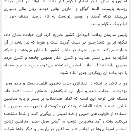
آمازون و گوگل را در اختیار تلگرام قرار دادند تا بتواند در قبال حرکت
روسیه بایستند البته گوگل و آمازون وقتی دیدند زیان مالی بسیاری
می‌بینند کوتاه آمدند و روسیه توانست به 70 درصد اهداف خود از
فیلترینگ تلگرام برسد.
رئیس سازمان پدافند غیرعامل کشور تصریح کرد: این حوادث نشان داد،
تلگرام ابزاری کاملا جدی در دست آمریکا است و هرجا که نیاز باشد از آن
حمایت می‌کند. همین تجربه در داخل کشور ما نشان می‌دهد از شبکه
تلگرام به عنوان بستر هدایت و کنترل افکار عمومی جامعه و کنترل مردم
محوری علیه اهداف انقلاب اسلامی استفاده می‌شود، پس باید برای مقابله
با تهدیدات آن رویکردی جدی اتخاذ شود.
وی با تاکید بر اینکه در استراتژی جدید دشمن، اقتصاد بستر و مردم محور
تهدیدات انتخاب شده و ابزار آن شبکه‌های اجتماعی است‌، ادامه داد:
مسئله قابل توجه این است که تمام ضدانقلاب بر بستر و پایه منافقین
طراحی شده تا بتواند اقدامات برانداختن حکومت از جنس مردم محوری و با
استفاده از ظرفیت‌های امنیتی و ضد امنیتی را پیگیری کنند و شما مشاهده
می‌کنید رفت و آمد مشاورین ترامپ به آلبانی محل حضور منافقین زیادی
است و آمریکایی‌ها در اجلاس‌های منافقین در پاریس و دیگر جاها شرکت