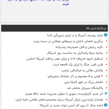
است
پربازدیدترین ها
شاید روسیه، آمریکا را در ایران زمین‌گیر کند!
درگیری اعضای داعش و نیروهای جولانی در سیده زینب
تأیید ربایش و قتل حمیدرضا رجب‌زاده
بیانیه سپاه پاسداران به مناسبت روز خبرنگار
استقرار انبوه «دی‌اف‑۱۷» و پایان عصر پدافند آمریکا +عکس
فارن افرز: جنگ با ایران یک فاجعه است
واکنش بقائی به خیالبافی ترامپ
۶ فوتی و ۵ مصدوم بر اثر تصادف زنجیره‌ای
انفجار بزرگ در شهر المخا یمن
پالایشگاه سیزران منفجر شد
اثر جدید کارتونیست سوری با عنوان مدیریت جدید تنگه هرمز
هشدار ارشدترین ژنرال آمریکا درباره محدودیت‌های نظامی علیه ایران
ادامه جنگ تا روی کار آمدن دولت جدید در آمریکا!