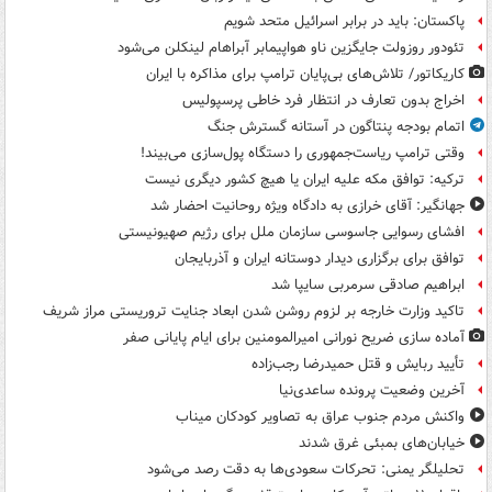
پاکستان: باید در برابر اسرائیل متحد شویم
تئودور روزولت جایگزین ناو هواپیمابر آبراهام لینکلن می‌شود
کاریکاتور/ تلاش‌های بی‌پایان ترامپ برای مذاکره با ایران
اخراج بدون تعارف در انتظار فرد خاطی پرسپولیس
اتمام بودجه پنتاگون در آستانه گسترش جنگ
وقتی ترامپ ریاست‌جمهوری را دستگاه پول‌سازی می‌بیند!
ترکیه: توافق مکه علیه ایران یا هیچ کشور دیگری نیست
جهانگیر: آقای خرازی به دادگاه ویژه روحانیت احضار شد
افشای رسوایی جاسوسی سازمان ملل برای رژیم صهیونیستی
توافق برای برگزاری دیدار دوستانه ایران و آذربایجان
ابراهیم صادقی سرمربی سایپا شد
تاکید وزارت خارجه بر لزوم روشن شدن ابعاد جنایت تروریستی مراز شریف
آماده سازی ضریح نورانی امیرالمومنین برای ایام پایانی صفر
تأیید ربایش و قتل حمیدرضا رجب‌زاده
آخرین وضعیت پرونده ساعدی‌نیا
واکنش مردم جنوب عراق به تصاویر کودکان میناب
خیابان‌های بمبئی غرق شدند
تحلیلگر یمنی: تحرکات سعودی‌ها به دقت رصد می‌شود