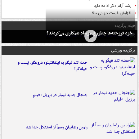
رشد آرام دلار ادامه دارد
افزایش قیمت جهانی طلا
فیلم برگزیده
خود فروخته‌ها چطور با موساد همکاری می‌کردند؟
برگزیده ورزشی
حمله تند فیگو به اینفانتینو: دروغگو، پَست‌ و
حیله‌گر!
جنجال جدید نیمار در برزیل +فیلم
رامین رضاییان رسماً از استقلال جدا شد