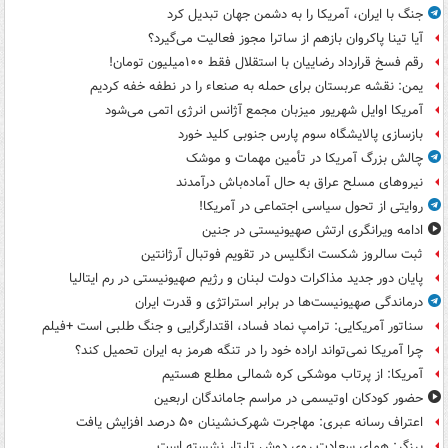
جنگ با ایران، آمریکا را به دشمن جهان تبدیل کرد
آیا تینا پاکروان بازهم از ساترا مجوز فعالیت می‌گیرد؟
رقم فسخ قرارداد رضاییان با استقلال فقط ۱۰۰میلیون تومان!
یمن: نقشه عربستان برای حمله به صنعاء را در نطفه خفه کردیم
آمریکا اوایل شهریور میزبان مجمع آژانس انرژی اتمی می‌شود
بازسازی پالایشگاه سوم پارس جنوبی کلید خورد
چالش بزرگ آمریکا در تأمین مهمات و موشک
نیروهای مسلح عراق به حال آماده‌باش درآمدند
روایتی از تحول سیاسی اجتماعی در آمریکا!
ادامه ویرانگری ارتش صهیونیستی در جنین
ثبت سالروز شکست انگلیس در تقویم فوتبال آرژانتین
پایان دور جدید مذاکرات دولت لبنان و رژیم صهیونیستی در رم ایتالیا
درماندگی صهیونیست‌ها در برابر استراتژی و قدرت ایران
سناتور آمریکایی: ترامپ نماد فساد، اقتدارگرایی و جنگ طلبی است +فیلم
چرا آمریکا نمی‌تواند اراده خود را در تنگه هرمز به ایران تحمیل کند؟
آمریکا: از پرتاب موشکی کره شمالی مطلع هستیم
حضور کودکان اوتیسمی در مراسم جاماندگان اربعین
اعتراف رسانه عبری: مهاجرت شهرک‌نشینان ۵۰ درصد افزایش یافت
برزگر: همای سعادت روی دوش تارتار نشسته است