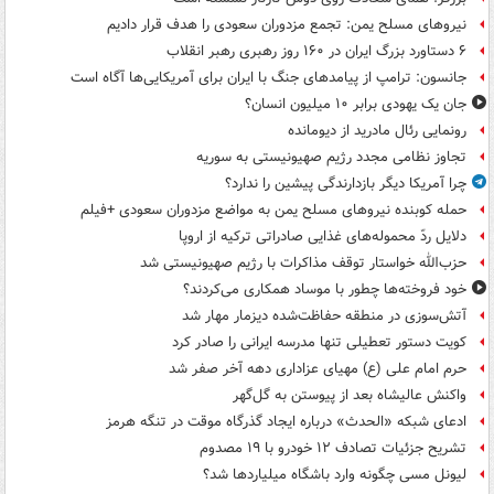
نیروهای مسلح یمن: تجمع مزدوران سعودی را هدف قرار دادیم
۶ دستاورد بزرگ ایران در ۱۶۰ روز رهبری رهبر انقلاب
جانسون: ترامپ از پیامدهای جنگ با ایران برای آمریکایی‌ها آگاه است
جان یک یهودی برابر ۱۰ میلیون انسان؟
رونمایی رئال مادرید از دیومانده
تجاوز نظامی مجدد رژیم صهیونیستی به سوریه
چرا آمریکا دیگر بازدارندگی پیشین را ندارد؟
حمله کوبنده نیروهای مسلح یمن به مواضع مزدوران سعودی +فیلم
دلایل ردّ محموله‌های غذایی صادراتی ترکیه از اروپا
حزب‌الله خواستار توقف مذاکرات با رژیم صهیونیستی شد
خود فروخته‌ها چطور با موساد همکاری می‌کردند؟
آتش‌سوزی در منطقه حفاظت‌شده دیزمار مهار شد
کویت دستور تعطیلی تنها مدرسه ایرانی را صادر کرد
حرم امام علی (ع) مهیای عزاداری دهه آخر صفر شد
واکنش عالیشاه بعد از پیوستن به گل‌گهر
ادعای شبکه «الحدث» درباره ایجاد گذرگاه موقت در تنگه هرمز
تشریح جزئیات تصادف ۱۲ خودرو با ۱۹ مصدوم
لیونل مسی چگونه وارد باشگاه میلیاردها شد؟