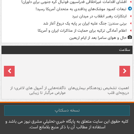
افشای اقدامات غیراخلاقی فدراسیون فوتبال کره جنوبی برای داوران!
تبعات کمبود موشک‌های پدافندی به متحدان آمریکا رسید!
ابتکارات رهبر انقلاب در میدان نبرد
برنی سندرز: جنگ علیه ایران بر پایه یک دروغ آغاز شد
اعلام آمادگی ترکیه برای حمایت از مذاکرات ایران و آمریکا
حال و هوای سامرا بعد از ایام اربعین
سلامت
اهمیت تشخیص زودهنگام بیماری‌های
ناگفته‌هایی از آمپول های لاغری؛ از
دریچه‌ای قلب
عوارض مرگبار تا زیبایی
تا
نسخه دسکتاپ
کليه حقوق اين سايت متعلق به پایگاه خبري-تحليلي مشرق نيوز می باشد و
استفاده از مطالب آن با ذکر منبع بلامانع است.