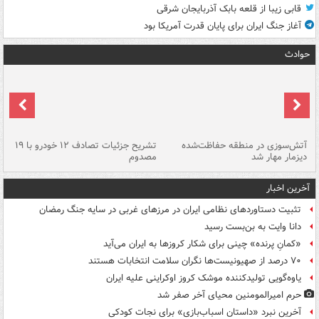
قابی زیبا از قلعه بابک آذربایجان شرقی
آغاز جنگ ایران برای پایان قدرت آمریکا بود
حوادث
تصادف مرگبار در محور اهواز–شوش ۲
آتش‌سوزی در منطقه حفاظت‌شده
تشریح جزئیات تصادف ۱۲ خودرو با ۱۹
پا
دیزمار مهار شد
مصدوم
آخرین اخبار
تثبیت دستاوردهای نظامی ایران در مرزهای غربی در سایه جنگ رمضان
دانا وایت به بن‌بست رسید
«کمانِ پرنده» چینی برای شکار کروزها به ایران می‌آید
۷۰ درصد از صهیونیست‌ها نگران سلامت انتخابات هستند
یاوه‌گویی تولیدکننده موشک کروز اوکراینی علیه ایران
حرم امیرالمومنین محیای آخر صفر شد
آخرین نبرد «داستان اسباب‌بازی» برای نجات کودکی