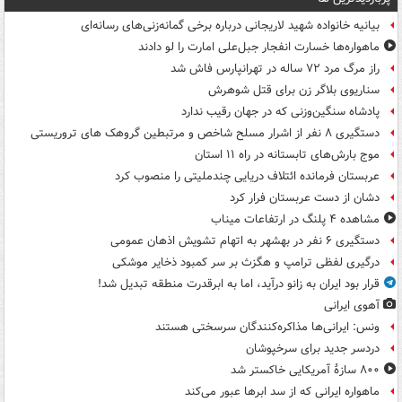
بیانیه خانواده شهید لاریجانی درباره برخی گمانه‌زنی‌های رسانه‌ای
ماهواره‌ها خسارت انفجار جبل‌علی امارت را لو دادند
راز مرگ مرد ۷۲ ساله در تهرانپارس فاش شد
سناریوی بلاگر زن برای قتل شوهرش
پادشاه سنگین‌وزنی که در جهان رقیب ندارد
دستگیری ۸ نفر از اشرار مسلح شاخص و مرتبطین گروهک های تروریستی
موج بارش‌های تابستانه در راه ۱۱ استان
عربستان فرمانده ائتلاف دریایی چندملیتی را منصوب کرد
دشان از دست عربستان فرار کرد
مشاهده ۴ پلنگ در ارتفاعات میناب
دستگیری ۶ نفر در بهشهر به اتهام تشویش اذهان عمومی
درگیری لفظی ترامپ و هگزث بر سر کمبود ذخایر موشکی
قرار بود ایران به زانو درآید، اما به ابرقدرت منطقه تبدیل شد!
آهوی ایرانی
ونس: ایرانی‌ها مذاکره‌کنندگان سرسختی هستند
دردسر جدید برای سرخپوشان
۸۰۰ سازۀ آمریکایی خاکستر شد
ماهواره ایرانی که از سد ابرها عبور می‌کند