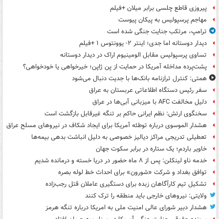
پیروزی قاطع چلسی برابر میلان +فیلم
مهاجم پرسپولیس به پیکان پیوست
ترامپ، مرتکب جنایت جنگی شده است
دیدار دوستانه اما جدی؛ اینتر ۲- یوونتوس ۱ +فیلم
تساوی پرسپولیس مقابل الومینیوم اراک در دیدار دوستانه
پشت‌پرده مداخله آمریکا در حمایت از یِن ژاپن؛ خیرخواهی یا خودخواهی؟
همتی: کنترل ترازنامه بانک‌ها با جدیت دنبال می‌شود
سفر رئیس دستگاه اطلاعاتی عربستان به عراق
دلیل مخالفت AFC با میزبانی آبی‌ها در عراق
سخنگوی ارتش: نظم ایرانی حاکم بر تنگه غیرقابل بازگشت است
هشدار الموسوی درباره توطئه آمریکا برای ایجاد شکاف در نیروهای مسلح عراق
تعطیلی تدریجی مراکز دیالیز خصوصی به دلیل انباشت بدهی بیمه‌ها
خاویر باردم؛ یک ستاره در برابر سکوت جهان
خدمه ناو لینکلن: پس از ۸ ماه حضور در دریا خسته و درمانده‌ شدیم
توافق بغداد و شرکت «شورون» برای احداث خط لوله بصره
تشکیل تیم کارآگاهان زبده برای دستگیری عاملان قتل رجب‌زاده
ولایتی: نیروهای خارجی باید منطقه را ترک کنند
هشدار دبیر شورای عالی امنیت ملی به امریکا درباره تنگه هرمز