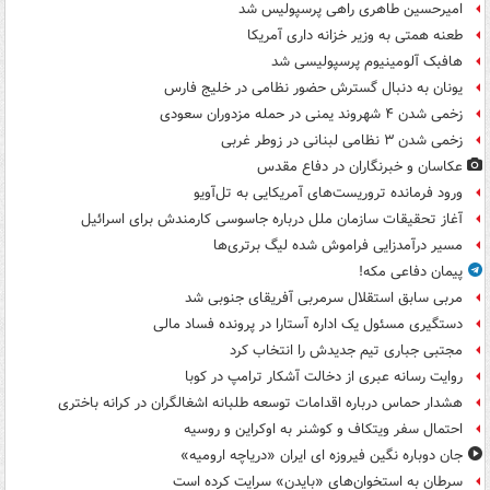
امیرحسین طاهری راهی پرسپولیس شد
طعنه همتی به وزیر خزانه داری آمریکا
هافبک آلومینیوم پرسپولیسی شد
یونان به دنبال گسترش حضور نظامی در خلیج فارس
زخمی شدن ۴ شهروند یمنی در حمله مزدوران سعودی
زخمی شدن ۳ نظامی لبنانی در زوطر غربی
عکاسان و خبرنگاران در دفاع مقدس
ورود فرمانده تروریست‌های آمریکایی به تل‌آویو
آغاز تحقیقات سازمان ملل درباره جاسوسی کارمندش برای اسرائیل
مسیر درآمدزایی فراموش شده لیگ برتری‌ها
پیمان دفاعی مکه!
مربی سابق استقلال سرمربی آفریقای جنوبی شد
دستگیری مسئول یک اداره آستارا در پرونده فساد مالی
مجتبی جباری تیم جدیدش را انتخاب کرد
روایت رسانه عبری از دخالت آشکار ترامپ در کوبا
هشدار حماس درباره اقدامات توسعه طلبانه اشغالگران در کرانه باختری
احتمال سفر ویتکاف و کوشنر به اوکراین و روسیه
جان دوباره نگین فیروزه ای ایران «دریاچه ارومیه»
سرطان به استخوان‌های «بایدن» سرایت کرده است