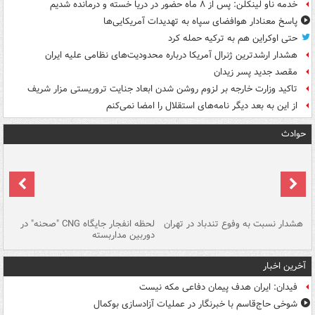
خدمه ناو لینکلن: پس از ۸ ماه حضور در دریا خسته و درمانده‌ شدیم
پاسخ معنادار هوافضای سپاه به تهدیدات آمریکایی‌ها
حتی اوکراین هم به ترکیه حمله کرد
هشدار ارشدترین ژنرال آمریکا درباره محدودیت‌های نظامی علیه ایران
مقصد جدید پسر زیدان
تاکید وزارت خارجه بر لزوم روشن شدن ابعاد جنایت تروریستی مزار شریف
از این به بعد دیگر نامه‌های استقلال را امضا نمی‌کنم
حوادث
ای
هشدار نسبت به وفوع تندباد در تهران
لحظه انفجار جایگاه CNG "صحنه" در
دس
دوربین مداربسته
ات
آخرین اخبار
فیدان: ایران هدف پیمان دفاعی مکه نیست
شوخی حاج‌قاسم با خبرنگار در عملیات آزادسازی بوکمال