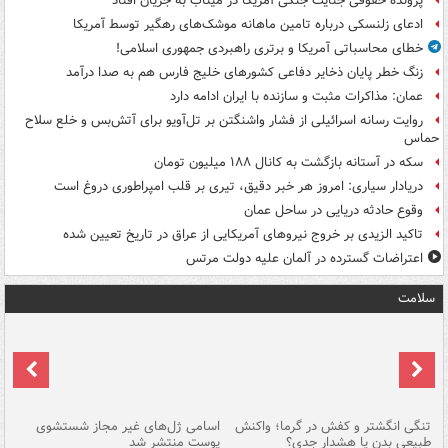
پرونده حقوقی جنایت جنگی آمریکا در میناب به جریان افتاد
ادعای زلنسکی درباره تامین ماهانه موشک‌های رهگیر توسط آمریکا
خطای محاسباتی آمریکا و برتری راهبردی جمهوری اسلامی!
زنگ خطر پایان ذخایر دفاعی کشورهای خلیج فارس هم به صدا درآمد
عمان: مذاکرات مثبت و سازنده با ایران ادامه دارد
روایت رسانه اسرائیلی از فشار واشنگتن بر تل‌آویو برای آتش‌بس و خلع سلاح
حماس
سکه در آستانه بازگشت به کانال ۱۸۸ میلیون تومان
دریادار سیاری: امروز هر خبر دقیق، تیری بر قلب امپراطوری دروغ است
وقوع حادثه دریایی در ساحل عمان
تاکید الزیدی بر خروج نیروهای آمریکایی از عراق در تاریخ تعیین شده
اعتراضات گسترده در آلمان علیه دولت مرتس
سلامت
تنگی انگشتر و کفش در گرما؛ واکنش
اسامی ژل‌های غیر مجاز شستشوی
مر
طبیعی بدن یا هشدار جدی؟
پوست منتشر شد