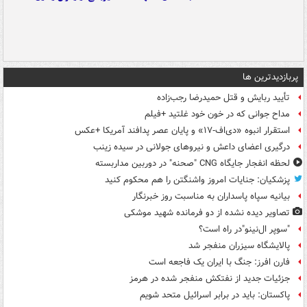
پربازدیدترین ها
تأیید ربایش و قتل حمیدرضا رجب‌زاده
مداح جوانی که در خون خود غلتید +فیلم
استقرار انبوه «دی‌اف‑۱۷» و پایان عصر پدافند آمریکا +عکس
درگیری اعضای داعش و نیروهای جولانی در سیده زینب
لحظه انفجار جایگاه CNG "صحنه" در دوربین مداربسته
پزشکیان: جنایات امروز واشنگتن را هم محکوم کنید
بیانیه سپاه پاسداران به مناسبت روز خبرنگار
تصاویر دیده‌ نشده از دو فرمانده شهید موشکی
"سوپر ال‌نینو"در راه است؟
پالایشگاه سیزران منفجر شد
فارن افرز: جنگ با ایران یک فاجعه است
جزئیات جدید از نفتکش منفجر شده در هرمز
پاکستان: باید در برابر اسرائیل متحد شویم