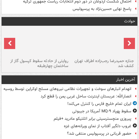
احتمال شکست اردوغان در دور دوم انتخابات ریاست جمهوری ترکیه
پاسخ نهایی حسین‌نژاد به پرسپولیس
حوادث
جنازه حمیدرضا رجب‌زاده اطراف تهران
روایتی از حادثه سقوط کپسول گاز از
حم
کشف شد
ساختمان چهارطبقه
زاهدا
آخرین اخبار
انهدام انبارهای سوخت و تجهیزات نظامی نیروهای مسلح اوکراین توسط روسیه
انصارالله: عربستان اینترنت ساحل غربی یمن را قطع کرد
ایران تمام خلیج فارس را کنترل می‌کند!
سقوط پهپاد MQ-۹ آمریکا در جیبوتی
پیروزی منچسترسیتی برابر اتلتیکو مادرید +فیلم
غروب دلگیر آفتاب از نمای ویرانه‌های غزه
حضور قربانی در پرسپولیس منتفی شد؟