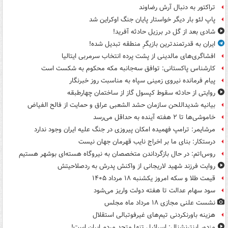
تراکتور به دنبال آرش رضاوند
پاپ لئو بار دیگر خواستار پایان جنگ اوکراین شد
شادی بعد از گل در برزیل حادثه آفرید!
ایران به قدرتمندترین بازیگرِ منطقه تبدیل شده!
افشاگری‌های مالدینی از پشت پرده انتخاب سرمربی ایتالیا
کارشناس پاکستانی: توافق سه‌جانبه مکه محکوم به شکست است
پیام فرمانده نیروی زمینی سپاه به مناسبت روز خبرنگار
روایتی از حادثه سقوط کپسول گاز از ساختمان چهارطبقه
بیانیه شدیداللحن سازمان حشد الشعبی عراق و حمایت از فالح الفیاض
خاموشی‌ها تا ۲ هفته آینده به حداقل می‌رسد
مرشایمر: ترامپ فهمیده امکان پیروزی در جنگ علیه ایران وجود ندارد
درستکار: بنای ما بر اخراج نایب قهرمان جهان نیست
روس‌اتم: در حال بازگرداندن متخصصان به نیروگاه هسته‌ای بوشهر هستیم
روایت فرزند شهید لاریجانی از واکنش پدرش به ردصلاحیتش
قیمت طلا و سکه امروز یکشنبه ۱۸ مرداد ۱۴۰۵
سود سهام عدالت تا هفته دولت واریز می‌شود
نشست علنی مجازی ۱۸ مرداد ماه مجلس
هزینه باورنکردنی تیم‌های غیرفوتبالی استقلال
مزدور اینترنشنال: اسرائیل تنها متحد مردم ایران است!