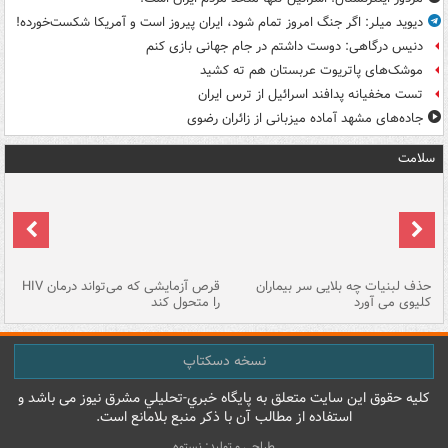
دیوید میلر: اگر جنگ امروز تمام شود، ایران پیروز است و آمریکا شکست‌خورده!
دنیس درگاهی: دوست داشتم در جام جهانی بازی کنم
موشک‌های پاتریوت عربستان هم ته‌ کشید
تست مخفیانه پدافند اسرائیل از ترس ایران
جاده‌های مشهد آماده میزبانی از زائران رضوی
سلامت
حذف لبنیات چه بلایی سر بیماران
قرص آزمایشی که می‌تواند درمان HIV
عل
کلیوی می آورد
را متحول کند
قل
نسخه دسکتاپ
کليه حقوق اين سايت متعلق به پایگاه خبري-تحليلي مشرق نيوز می باشد و
استفاده از مطالب آن با ذکر منبع بلامانع است.
طراحی و تولید: نستوه