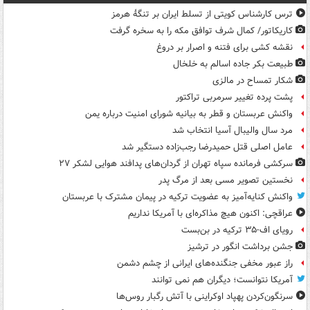
ترس کارشناس کویتی از تسلط ایران بر تنگۀ هرمز
کاریکاتور/ کمال شرف توافق مکه را به سخره گرفت
نقشه کشی برای فتنه و اصرار بر دروغ
طبیعت بکر جاده اسالم به خلخال
شکار تمساح در مالزی
پشت پرده تغییر سرمربی تراکتور
واکنش عربستان و قطر به بیانیه شورای امنیت درباره یمن
مرد سال والیبال آسیا انتخاب شد
عامل اصلی قتل حمیدرضا رجب‌زاده دستگیر شد
سرکشی فرمانده سپاه تهران از گردان‌های پدافند هوایی لشکر ۲۷
نخستین تصویر مسی بعد از مرگ پدر
واکنش کنایه‌آمیز به عضویت ترکیه در پیمان مشترک با عربستان
عراقچی: اکنون هیچ مذاکره‌ای با آمریکا نداریم
رویای اف-۳۵ ترکیه در بن‌بست
جشن برداشت انگور در ترشیز
راز عبور مخفی جنگنده‌های ایرانی از چشم دشمن
آمریکا نتوانست؛ دیگران هم نمی توانند
سرنگون‌کردن پهپاد اوکراینی با آتش رگبار روس‌ها