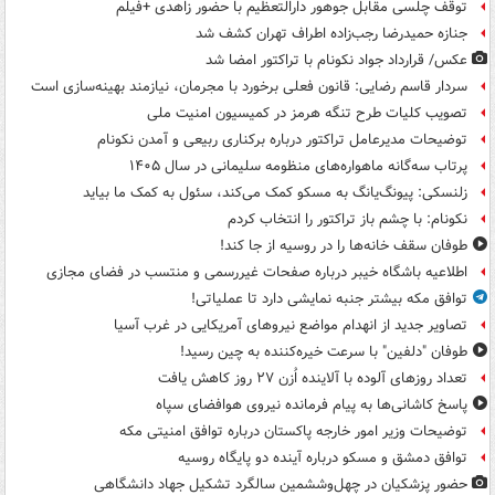
توقف چلسی مقابل جوهور دارالتعظیم با حضور زاهدی +فیلم
جنازه حمیدرضا رجب‌زاده اطراف تهران کشف شد
عکس/ قرارداد جواد نکونام با تراکتور امضا شد
سردار قاسم رضایی: قانون فعلی برخورد با مجرمان، نیازمند بهینه‌سازی است
تصویب کلیات طرح تنگه هرمز در کمیسیون امنیت ملی
توضیحات مدیرعامل تراکتور درباره برکناری ربیعی و آمدن نکونام
پرتاب سه‌گانه ماهواره‌های منظومه سلیمانی در سال ۱۴۰۵
زلنسکی: پیونگ‌یانگ به مسکو کمک می‌کند، سئول به کمک ما بیاید
نکونام: با چشم باز تراکتور را انتخاب کردم
طوفان سقف خانه‌ها را در روسیه از جا ‌کند!
اطلاعیه باشگاه خیبر درباره صفحات غیررسمی و منتسب در فضای مجازی
توافق مکه بیشتر جنبه نمایشی دارد تا عملیاتی!
تصاویر جدید از انهدام مواضع نیروهای آمریکایی در غرب آسیا
طوفان "دلفین" با سرعت خیره‌کننده به چین رسید!
تعداد روزهای آلوده با آلاینده اُزن ۲۷ روز کاهش یافت
پاسخ کاشانی‌ها به پیام فرمانده نیروی هوافضای سپاه
توضیحات وزیر امور خارجه پاکستان درباره توافق امنیتی مکه
توافق دمشق و مسکو درباره آینده دو پایگاه روسیه
حضور پزشکیان در چهل‌وششمین سالگرد تشکیل جهاد دانشگاهی