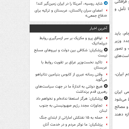
فرافکنی
شاید روسیه، آمریکا را در ایران زمین‌گیر کند!
 تأمل و
امضای سران پاکستان، عربستان و ترکیه برای
«دفاع جمعی»
آخرین اخبار
م، باید
توافق پرو و مکزیک بر سر ازسرگیری روابط
دد وزیر
دیپلماتیک
 و تصور
پزشکیان: شکافی بین دولت و نیروهای مسلح
است‌های
نیست
تاکید نخست‌وزیر عراق بر تقویت روابط با
عربستان
 ایران،
وقتی رسانه عبری از کابوس بنیامین نتانیاهو
می‌گوید
هیچ دولتی به اندازۀ ما در جهت سیاست‌های
ی ایران
رهبری قدم برنداشت
پزشکیان: هرگز استعفا نداده‌ام و نخواهم داد
 می‌شود
تجاوزات مجدد رژیم صهیونیستی به جنوب
و مصالح
لبنان
زه دهند
حمله به ۱۵ نفتکش‌ اماراتی از ابتدای جنگ
پزشکیان: ما نوکر مردم و در خدمت آنان