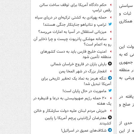
حکم دادگاه آمریکا برای توقف ساخت سالن
 سیاستی
رقص ترامپ
 ثبات و
حمله پهپادی به کشتی ترکیه‌ای در دریای سیاه
 همکاری
ترامپ و نتانیاهو جنایتکار جنگی هستند!
میزبانی استقلال در آسیا به امارات می‌رسد؟
سامانه موشکی پاتریوت چیست و چرا ذخایر آن
رو به اتمام است؟
ولت این
امنیت خلیج فارس باید به دست کشورهای
ی که به
منطقه تأمین شود
 جمهوری
بارش باران در فاروج خراسان شمالی
ر منطقه
انفجار بزرگ در شهر المخا یمن
ورشی به
تنگه هرمز به نماد یک تحقیر تاریخی برای
آمریکا تبدیل شد!
ماموریت در حال پایان است!
افته در
۲۰ حمله رژیم صهیونیستی به درعا و قنیطره در
یک هفته
ز صلح و
خیزش مردم لبنان علیه دولت سازشکار و خائن
معترضان آرژانتینی پرچم آمریکا را پایین
 حدی از
کشیدند
 از این
شکاف‌های عمیق در اسرائیل!