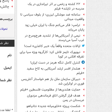
پاسخ و
۲۲ کشته و زخمی بر اثر تیراندازی در یک
چالش‌ها
مدرسه در تایلند+ فیلم
سامانه ضد موشکی لیزری؛ از بلوف سیاسی تا
برچسب‌ها
واقعیت میدانی
ترامپ: فکر می‌کنم جنگ با ایران خیلی زود
تحولات
پایان می‌یابد
نیمی از آمریکایی‌ها از تشدید هرج‌ومرج در
غرب آسیا می‌ترسند
نظر شم
ایالات متحده واقعاً یک «ببر کاغذی» است!
نیویورک تایمز فاش کرد: کارگروه ویژه سیا برای
نام
تفرقه افکنی در کوبا
کنترل کامل تنگه هرمز در دست ایران!
ایمیل
هشدار افسر ارشد آمریکایی به کاخ سفید
+فیلم
دبیرکل سازمان ملل باز هم خواستار آتش‌بس
نظر شما 
فوری در اوکراین شد
حمایت هلندی‌ها از مظلومیت فلسطین +فیلم
هدف قرار گرفتن اتاق‌ فرماندهی مزدوران
عربستان در یمن
شکست پروژه «خاورمیانه جدید» نتانیاهو
*
لطفا عدد م