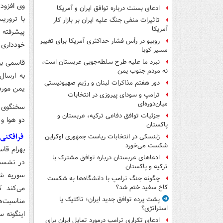
وی افزود:
ادعای بسنت درباره توافق ایران و آمریکا
با ترور
تاثیرات منفی جنگ علیه ایران بر بازار کار
آمریکا
پیشرفته 
روبیو در رأس فشار حداکثری آمریکا برای تغییر
خودداری 
مسیر کوبا
قاسمی بی
نبرد ما علیه طرح سلطه‌جویی عربستان است،
نه مردم جنوب یمن
به ارسال
دور هفتم مذاکرات لبنان و رژیم صهیونیستی
یمن مورد 
ترامپ و سودای پیروزی در انتخابات
میان‌دوره‌ای
سخنگوی و
جزئیات توافق دفاعی ترکیه، عربستان و
دو هوا و 
پاکستان
فرافکنی‌
زلنسکی در انتخابات ریاست جمهوری اوکراین
شکست می‌خورد
بهرام قاس
ادعاهای عربستان درباره توافق مشترک با
در نشست
ترکیه و پاکستان
سوریه شد
چگونه جنگ ترامپ با دانشگاه‌ها به شکست
می‌کند 
کاخ سفید ختم شد؟
پشت پرده توافق جدید ایران؛ تاکتیک یا
مناسبت‌ه
استراتژی؟
اینگونه س
ادعای تکراری ترامپ درمورد تمایل ایران برای