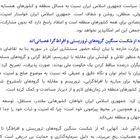
: سیاست جمهوری اسلامی ایران نسبت به مسائل منطقه و کشورهای همسایه
ولی، منطقی، روشن و شفاف است. جمهوری اسلامی ایران خواستار امنیت،
تصادی برای همه کشورهای منطقه است و اعتقاد راسخ دارد که بدون مشارکت،
معی این امر امکانپذیر نخواهد بود.
ه از شکست سنگین گروه‌های تروریستی و افراط‌گرا عصبانی‌اند
زارت خارجه با بیان اینکه حضور مستشاری ایران در سوریه بنا به تقاضای د
ه منظور تلاش و کوشش برای مقابله با تروریسم، افراط گرایی و گروه‌های مسلح
گران درصدد ساقط کردن یک حکومت ملی بودند، صورت پذیرفت، تصریح کرد:
یران با تمام توان و نگاه دقیق و عمیقی که نسبت به موضوع صلح و امنیت د
واره برای مبارزه با افراط‌گرایی، تروریسم و مقابله با گروه‌های نامشروع ش
ز کشورهای منطقه در زمان‌های لازم و از دیرباز مساعدت و کمک کرده است.
 کرد: جمهوری اسلامی ایران خواهان کشورهایی مقتدر، مستقل، توسعه ی
و همچنین در محیط پیرامونی خود است؛ چرا که امنیت و ثبات خود را جدا ا
هان و منطقه نمی‌داند.
دآور شد: آنهایی که از شکست سنگین گروه‌های تروریستی و افراط‌گرا تا
عصبانیت رنج می‌برند، به دلیل سرمایه‌گذاری و حمایت بی دریغی است که