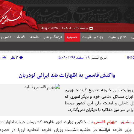
جمعه ۱۶ مرداد ۱۴۰۵ -
Aug 7 2026
ی
دفاع و امنیت
جهاد و مقاومت
حسینیه
فرهنگ و هنر
جامعه
اقتصاد
عکس و ف
841
تاریخ انتشار:
۲۸ اسفند ۱۳۹۶ - ۱۵:۰۸
۲ نظر
چ
واکنش قاسمی به اظهارات ضد ایرانی لودریان
وزارت امور خارجه تصریح کرد: جمهوری
ایران مسائل دفاعی خود و دیگر اموری که
ل داخلی و امنیت ملی این کشور مربوط
ا بر سر میز مذاکره با دیگران نمی‌گذارد.
ش مشرق
، «
بهرام قاسمی
» سخنگوی
وزارت امور خارجه
کشورمان درباره اظهارات 
وزیر خارجه
فرانسه
در حاشیه نشست وزرای خارجه اتحادیه اروپا در خص