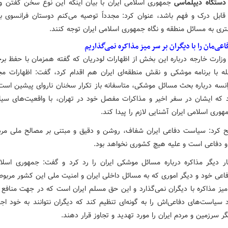
دستگاه دیپلماسی
جمهوری اسلامی ایران با بیان اینکه این نوع سخن گفتن و 
د قابل درک و فهم باشد، عنوان کرد: مجدداً توصیه می‌کنم دوستان فرانسوی با
ری به مسائل منطقه و نگاه جمهوری اسلامی ایران توجه کنند.
عی‌مان را با دیگران بر سر میز مذاکره نمی‌گذاریم
زارت خارجه درباره این بخش از اظهارات لودریان که گفته همزمان با حفظ برجا
بله با برنامه موشکی و نقش منطقه‌ای ایران هم اقدام کرد، گفت: اظهارات مج
انسه درباره بحث مسائل موشکی، متاسفانه باز تکرار سخنان ناروای پیشین است
د که ایشان در سفر اخیر و مذاکرات مفصل خود در تهران، با واقعیت‌های سی
وری اسلامی ایران آشنایی لازم را پیدا کند.
 کرد: سیاست دفاعی ایران شفاف، روشن و دقیق و مبتنی بر مصالح ملی مردم
ه و دفاعی است و علیه هیچ کشوری نخواهد بود.
ر دیگر مذاکره درباره مسائل موشکی ایران را رد کرد و گفت: جمهوری اسلام
اعی خود و دیگر اموری که به مسائل داخلی ایران و امنیت ملی این کشور مربوط
 میز مذاکره با دیگران نمی‌گذارد و این حق مسلم ایران است که در جهت منافع 
 سیاست‌های دفاعی‌اش را به گونه‌ای تنظیم کند که دیگران نتوانند به خود اجا
گر سرزمین و مردم ایران را مورد تهدید و تجاوز قرار دهند.