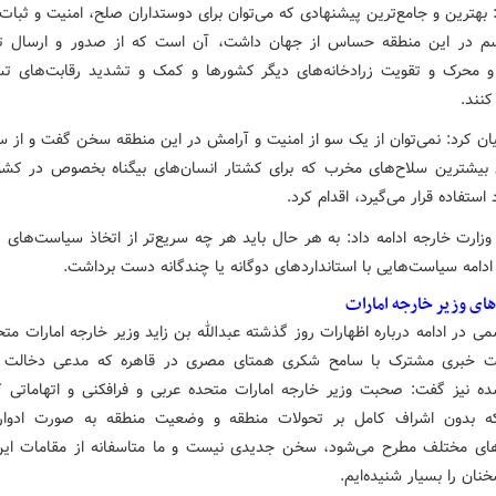
 بهترین و جامع‌ترین پیشنهادی که می‌توان برای دوستداران صلح، امنیت و ثبات 
یسم در این منطقه حساس از جهان داشت، آن است که از صدور و ارسال ت
و محرک و تقویت زرادخانه‌های دیگر کشورها و کمک و تشدید رقابت‌های تس
کنند.
ان کرد: نمی‌توان از یک سو از امنیت و آرامش در این منطقه سخن گفت و از س
 بیشترین سلاح‌های مخرب که برای کشتار انسان‌های بیگناه بخصوص در کش
استفاده قرار می‌گیرد، اقدام کرد.
زارت خارجه ادامه داد: به هر حال باید هر چه سریع‌تر از اتخاذ سیاست‌های ی
ادامه سیاست‌هایی با استانداردهای دوگانه یا چندگانه دست برداشت.
های وزیر خارجه امارات
می در ادامه درباره اظهارات روز گذشته عبدالله بن زاید وزیر خارجه امارات مت
 خبری مشترک با سامح شکری همتای مصری در قاهره که مدعی دخالت ای
ه نیز گفت: صحبت وزیر خارجه امارات متحده عربی و فرافکنی و اتهاماتی 
که بدون اشراف کامل بر تحولات منطقه‌ و وضعیت منطقه به صورت ادوار
ای مختلف مطرح می‌شود، سخن جدیدی نیست و ما متاسفانه از مقامات ای
خنان را بسیار شنیده‌ایم.