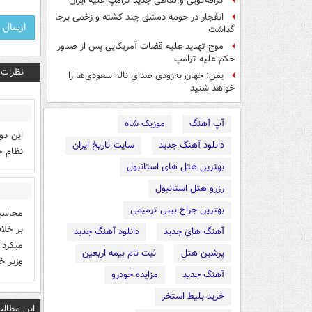
گزافه‌گویی و لفاظی جدید ترامپ علیه ایران
انفجار در حومه دمشق چند کشته و زخمی برجا
گذاشت
موج تهدید علیه قضات آمریکایی پس از صدور
حکم علیه ترامپ
نظرات
یمن: جهان به‌زودی صدای ناله سعودی‌ها را
خواهد شنید
آپ آهنگ
موزیک شاه
این دو
دانلود آهنگ جدید
سایت تاریخ ایران
نظام ج
بهترین هتل های استانبول
رزرو هتل استانبول
بهترین جراح بینی ترمیمی
محاسبا
بر خلا
آهنگ های جدید
دانلود آهنگ جدید
میکرد 
پرشین هتل
ثبت نام بیمه اربعین
وزیر خ
آهنگ جدید
مزایده خودرو
خرید بلیط استخر
این مطالب