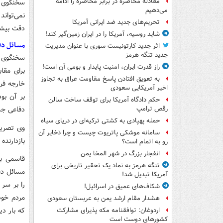
معادله محاصره در برابر محاصره را ادامه
سخنگوی
می‌دهیم
نمی‌توان
تحریم‌های جدید ضد ایرانی آمریکا
دقت بیشت
شاید روسیه، آمریکا را در ایران زمین‌گیر کند!
مسائل دفا
اثر جدید کارتونیست سوری با عنوان مدیریت
جدید تنگه هرمز
سخنگوی و
راز قدرت ایران، امنیت پایدار و بومی آن است!
برای مقا
به تعویق افتادن پاسخ مقاومت عراق به تجاوز
خارجه فر
اخیر آمریکایی سعودی
بر آن بو
حکم دادگاه آمریکا برای توقف ساخت سالن
دفاعی جمه
رقص ترامپ
حمله پهپادی به کشتی ترکیه‌ای در دریای سیاه
وی تصریح
سامانه موشکی پاتریوت چیست و چرا ذخایر آن
بازدارند
رو به اتمام است؟
انفجار بزرگ در شهر المخا یمن
قاسمی با
تنگه هرمز به نماد یک تحقیر تاریخی برای
مسائل دف
آمریکا تبدیل شد!
را بر سر
شکاف‌های عمیق در اسرائیل!
مردم خود
هشدار مقام ارشد یمن به عربستان سعودی
که بار دی
اردوغان: توافقنامه مکه پذیرای مشارکت
کشورهای دوست است