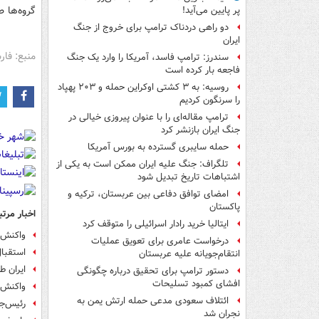
گروه‌ها ط
پر پایین می‌آید!
دو راهی دردناک ترامپ برای خروج از جنگ
ایران
منبع: فا
سندرز: ترامپ فاسد، آمریکا را وارد یک جنگ
فاجعه بار کرده است
روسیه: به ۳ کشتی اوکراین حمله و ۲۰۳ پهپاد
را سرنگون کردیم
ترامپ مقاله‌ای را با عنوان پیروزی خیالی در
جنگ ایران بازنشر کرد
حمله سایبری گسترده به بورس آمریکا
تلگراف: جنگ علیه ایران ممکن است به یکی از
اشتباهات تاریخ تبدیل شود
امضای توافق دفاعی بین عربستان، ترکیه و
پاکستان
اخبار مرتب
ایتالیا خرید رادار اسرائیلی را متوقف کرد
واکنش ق
درخواست عامری برای تعویق عملیات
استقبال
انتقام‌جویانه علیه عربستان
ایران 
دستور ترامپ برای تحقیق درباره چگونگی
افشای کمبود تسلیحات
واکنش ت
ائتلاف سعودی مدعی حمله ارتش یمن به
رئیس‌ج
نجران شد