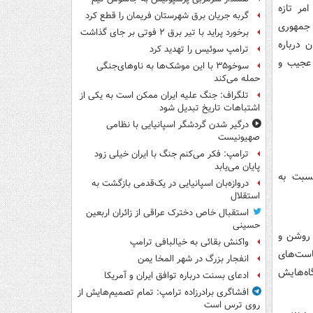
ر تازه‌
گربه جریان برق شهرستان فریمان را قطع کرد
 جمهوری
برخورد پراید با تیر برق ۲ فوتی بر جای گذاشت
 درباره
ترامپ سوئیس را تهدید کرد
 عجیب و
سوخو۳۵ با این موشک‌ها به ناوهای‌جنگی
حمله می‌کند
تلگراف: جنگ علیه ایران ممکن است به یکی از
اشتباهات تاریخ تبدیل شود
درگیر شدن گردشگر اسپانیایی با نظامی
صهیونیست
ترامپ: فکر می‌کنم جنگ با ایران خیلی زود
پایان می‌یابد
نسبت به
دروازه‌بان اسپانیایی در یک‌قدمی بازگشت به
استقلال
استقبال خاص دخترک عراقی از زائران اربعین
حسینی
 روشن و
واکنش بقائی به خیالبافی ترامپ
است‌های
انفجار بزرگ در شهر المخا یمن
اه‌هایش
ادعای بسنت درباره توافق ایران و آمریکا
افشاگری برادرزاده ترامپ: تمام تصمیم‌هایش از
روی ترس است