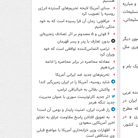
هستیم
و مبارزه
سنای آمریکا لایحه تحریم‌های گسترده انرژی
سلیحات
روسیه را تصویب کرد
لیحاتی،
عراقچی: زمان آن فرا رسیده است که به خود
متکی باشیم
۶ فوتی و ۵ مصدوم بر اثر تصادف زنجیره‌ای
وی دیگر
بدون تعارف با پدر و پسر قهرمان
وری مثل
ترامپ التماس‌کننده توافقی است که خود
ویران کرد
معادله محاصره در برابر محاصره را ادامه
ک بام و
می‌دهیم
تحریم‌های جدید ضد ایرانی آمریکا
شاید روسیه، آمریکا را در ایران زمین‌گیر کند!
واکنش بقائی به خیالبافی ترامپ
حده عربی
اثر جدید کارتونیست سوری با عنوان مدیریت
ران در
جدید تنگه هرمز
که مطرح
راز قدرت ایران، امنیت پایدار و بومی آن است!
ی و در
به تعویق افتادن پاسخ مقاومت عراق به تجاوز
اخیر آمریکایی سعودی
ن کشور،
اظهارات وزیر خزانه‌داری آمریکا با مواضع قبلی
وی متناقض است