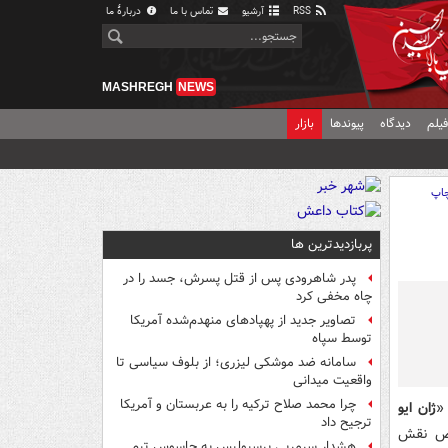
RSS
آرشیو
تماس با ما
دربارهٔ ما
MASHREGH
NEWS
یلم
دیدگاه
پیوندها
بازار
اپ
پربازدیدترین ها
پدر شاهرودی پس از قتل پسرش، جسد را در
چاه مخفی کرد
تصاویر جدید از پهپادهای منهدم‌شده آمریکا
توسط سپاه
سامانه ضد موشکی لیزری؛ از بلوف سیاسی تا
واقعیت میدانی
چرا محمد صلاح ترکیه را به عربستان و آمریکا
«
ژان ایو
ترجیح داد
وص نقش
هشدار سرمربی پرسپولیس به جاسوس تیم