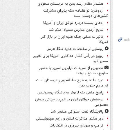
هشدار مقام ارشد یمن به عربستان سعودی
اردوغان: توافقنامه مکه پذیرای مشارکت
کشورهای دوست است
ادعای بسنت درباره توافق ایران و آمریکا
نتایج آزمون مدارس سمپاد اعلام شد
تاثیرات منفی جنگ علیه ایران بر بازار کار
آمریکا
رونمایی از مختصات جدید تنگۀ هرمز
روبیو در رأس فشار حداکثری آمریکا برای تغییر
مسیر کوبا
تصویری از تمرینات ترابزون اسپور با حضور
ساویچ، صلاح و اونانا
نبرد ما علیه طرح سلطه‌جویی عربستان است،
نه مردم جنوب یمن
پاسخ منفی یک لژیونر به باشگاه پرسپولیس
درخشش جوانان ایران در المپیاد جهانی هوش
مصنوعی
پالایشگاه نفت اسلواکی منفجر شد
دور هفتم مذاکرات لبنان و رژیم صهیونیستی
ترامپ و سودای پیروزی در انتخابات