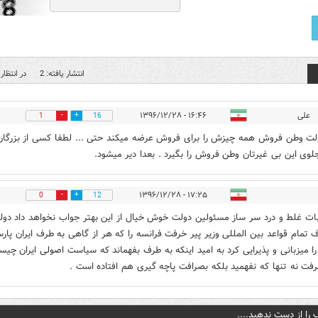
انتشار یافته: 2
در انتظار 
علی
۱۶:۴۶ - ۱۳۹۶/۱۲/۲۸
1
16
لت وطن فروش همه چیزش را برای فروش عرضه میکند حتی ... لطفا کسی از بزرگان
لوی این بی غیرتان وطن فروش را بگیرد . بعدا دیر میشود.
۱۷:۲۵ - ۱۳۹۶/۱۲/۲۸
0
12
ت غلط و درد سر ساز مسئولین دولت خوش خیال از این بهتر جواب نخواهد داد دول
ف تمام قواعد بین المللی وزیر پیر خرفت فرانسه را که هر از گاهی به طرف ایران پار
را میزبانی و پذیرایی کرد به امید اینکه به طرف بفهماند که سیاست اصولی ایران چیس
رفت نه تنها که نفهمید بلکه بصرافت پاچه گیری هم افتاده است .
 را از دست ندهید....