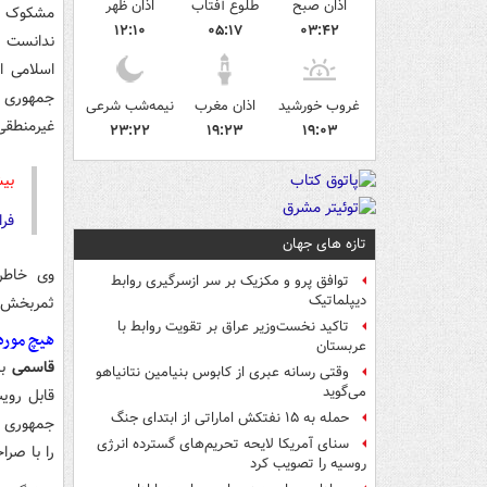
اذان صبح
طلوع آفتاب
اذان ظهر
مشکوک ای
۱۲:۱۰
۰۵:۱۷
۰۳:۴۲
ندانست و
اسلامی ا
جمهوری ا
غروب خورشید
اذان مغرب
نیمه‌شب شرعی
غیرمنطقی
۲۳:۲۲
۱۹:۲۳
۱۹:۰۳
بیش
فرا
تازه های جهان
وی خاطرن
توافق پرو و مکزیک بر سر ازسرگیری روابط
دیپلماتیک
ثمربخش بو
تاکید نخست‌وزیر عراق بر تقویت روابط با
هیچ مورد
عربستان
قاسمی
ب
وقتی رسانه عبری از کابوس بنیامین نتانیاهو
می‌گوید
قابل روی
حمله به ۱۵ نفتکش‌ اماراتی از ابتدای جنگ
جمهوری ا
سنای آمریکا لایحه تحریم‌های گسترده انرژی
را با صرا
روسیه را تصویب کرد