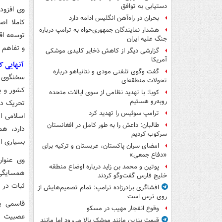
دستیابی به توافق
وی افزود
بحران در راه‌آهن انگلیس ادامه دارد
کاملا اص
هشدار نمایندگان جمهوری‌خواه به ترامپ درباره
توسعه اق
جنگ علیه ایران
و تفاهم ج
گزارشی دیگر از کاهش ذخایر کلیدی موشکی
آمریکا
آنهایی ک
گفت وگوی تلفنی مودی و نتانیاهو درباره
سخنگوی و
تحولات منطقه‌ای
کشور و ب
کوبا: با تهدید نظامی از سوی ایالات متحده
روبه‌رو هستیم
تحریک دی
ترامپ سوئیس را تهدید کرد
اسلامی ا
طالبان: داعش را به طور کامل در افغانستان
دارد، هم
سرکوب کردیم
بسیاری ا
امضای سران پاکستان، عربستان و ترکیه برای
«دفاع جمعی»
وی عنوان
پوتین و محمد بن زاید درباره اوضاع منطقه
همسایگی 
خلیج فارس گفت‌وگو کردند
ثبات در ج
افشاگری برادرزاده ترامپ: تمام تصمیم‌هایش از
روی ترس است
قاسمی یا
وقوع انفجار مهیب در مسکو
عصبیت و 
قیمت بنزین مانند موشک بالا می‌رود اما مانند