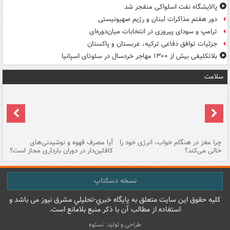
پالایشگاه نفت اسلواکی منفجر شد
دور هفتم مذاکرات لبنان و رژیم صهیونیستی
ترامپ و سودای پیروزی در انتخابات میان‌دوره‌ای
جزئیات توافق دفاعی ترکیه، عربستان و پاکستان
بلاتکلیفی بیش از ۱۳۰۰ مهاجر خردسال در سئوتای اسپانیا
سلامت
ت
چرا مغز در هنگام خواب، انرژی خود را
آیا مصرف قهوه و نوشیدنی‌های
چر
خالی می‌کند؟
کافئین‌دار در دوران بارداری مجاز است؟
می
نسخه دسکتاپ
کليه حقوق اين سايت متعلق به پایگاه خبري-تحليلي مشرق نيوز می باشد و
استفاده از مطالب آن با ذکر منبع بلامانع است.
طراحی و تولید: نستوه