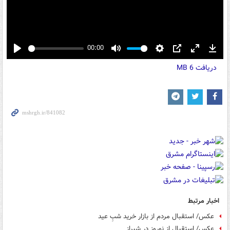
00:00
Play
Mute
Settings
PIP
Enter
Down
دریافت
6 MB
fullscreen
اخبار مرتبط
عکس/ استقبال مردم از بازار خرید شبِ عید
عکس/ استقبال از نوروز در شیراز