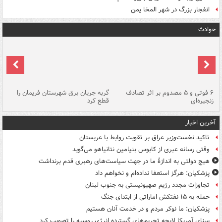
انفجار بزرگ در شهر المخا یمن
حوادث
۶ فوتی و ۵ مصدوم بر اثر تصادف
گربه جریان برق شهرستان فریمان را
رگ
زنجیره‌ای
قطع کرد
آخرین اخبار
تاکید نخست‌وزیر عراق بر تقویت روابط با عربستان
وقتی رسانه عبری از کابوس بنیامین نتانیاهو می‌گوید
هیچ دولتی به اندازۀ ما در جهت سیاست‌های رهبری قدم برنداشت
پزشکیان: هرگز استعفا نداده‌ام و نخواهم داد
تجاوزات مجدد رژیم صهیونیستی به جنوب لبنان
حمله به ۱۵ نفتکش‌ اماراتی از ابتدای جنگ
پزشکیان: ما نوکر مردم و در خدمت آنان هستیم
سنای آمریکا لایحه تحریم‌های گسترده انرژی روسیه را تصویب کرد