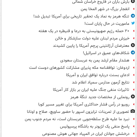
بارش باران در فاروج خراسان شمالی
انفجار بزرگ در شهر المخا یمن
تنگه هرمز به نماد یک تحقیر تاریخی برای آمریکا تبدیل شد!
ماموریت در حال پایان است!
۲۰ حمله رژیم صهیونیستی به درعا و قنیطره در یک هفته
خیزش مردم لبنان علیه دولت سازشکار و خائن
معترضان آرژانتینی پرچم آمریکا را پایین کشیدند
شکاف‌های عمیق در اسرائیل!
هشدار مقام ارشد یمن به عربستان سعودی
اردوغان: توافقنامه مکه پذیرای مشارکت کشورهای دوست است
ادعای بسنت درباره توافق ایران و آمریکا
نتایج آزمون مدارس سمپاد اعلام شد
تاثیرات منفی جنگ علیه ایران بر بازار کار آمریکا
رونمایی از مختصات جدید تنگۀ هرمز
روبیو در رأس فشار حداکثری آمریکا برای تغییر مسیر کوبا
تصویری از تمرینات ترابزون اسپور با حضور ساویچ، صلاح و اونانا
نبرد ما علیه طرح سلطه‌جویی عربستان است، نه مردم جنوب یمن
پاسخ منفی یک لژیونر به باشگاه پرسپولیس
درخشش جوانان ایران در المپیاد جهانی هوش مصنوعی