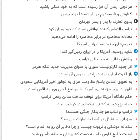
عراقچی: زمان آن فرا رسیده است که به خود متکی باشیم
۶ فوتی و ۵ مصدوم بر اثر تصادف زنجیره‌ای
بدون تعارف با پدر و پسر قهرمان
ترامپ التماس‌کننده توافقی است که خود ویران کرد
معادله محاصره در برابر محاصره را ادامه می‌دهیم
تحریم‌های جدید ضد ایرانی آمریکا
شاید روسیه، آمریکا را در ایران زمین‌گیر کند!
واکنش بقائی به خیالبافی ترامپ
اثر جدید کارتونیست سوری با عنوان مدیریت جدید تنگه هرمز
راز قدرت ایران، امنیت پایدار و بومی آن است!
به تعویق افتادن پاسخ مقاومت عراق به تجاوز اخیر آمریکایی سعودی
اظهارات وزیر خزانه‌داری آمریکا با مواضع قبلی وی متناقض است
حکم دادگاه آمریکا برای توقف ساخت سالن رقص ترامپ
حمله پهپادی به کشتی ترکیه‌ای در دریای سیاه
ترامپ و نتانیاهو جنایتکار جنگی هستند!
میزبانی استقلال در آسیا به امارات می‌رسد؟
سامانه موشکی پاتریوت چیست و چرا ذخایر آن رو به اتمام است؟
امنیت خلیج فارس باید به دست کشورهای منطقه تأمین شود