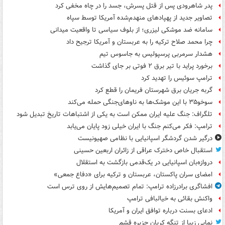
پدر شاهرودی پس از قتل پسرش، جسد را در چاه مخفی کرد
تصاویر جدید از پهپادهای منهدم‌شده آمریکا توسط سپاه
سامانه ضد موشکی لیزری؛ از بلوف سیاسی تا واقعیت میدانی
چرا محمد صلاح ترکیه را به عربستان و آمریکا ترجیح داد
هشدار سرمربی پرسپولیس به جاسوس تیم
برخورد پراید با تیر برق ۲ فوتی بر جای گذاشت
ترامپ سوئیس را تهدید کرد
گربه جریان برق شهرستان فریمان را قطع کرد
سوخو۳۵ با این موشک‌ها به ناوهای‌جنگی حمله می‌کند
تلگراف: جنگ علیه ایران ممکن است به یکی از اشتباهات تاریخ تبدیل شود
ترامپ: فکر می‌کنم جنگ با ایران خیلی زود پایان می‌یابد
درگیر شدن گردشگر اسپانیایی با نظامی صهیونیست
استقبال خاص دخترک عراقی از زائران اربعین حسینی
دروازه‌بان اسپانیایی در یک‌قدمی بازگشت به استقلال
امضای سران پاکستان، عربستان و ترکیه برای «دفاع جمعی»
افشاگری برادرزاده ترامپ: تمام تصمیم‌هایش از روی ترس است
واکنش بقائی به خیالبافی ترامپ
ادعای بسنت درباره توافق ایران و آمریکا
نمایی زیبا از تنگه کریان جزیره قشم