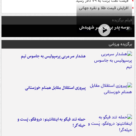
قیمت نفت برنت به ۷۹ دلار رسید
افزایش قیمت طلا و نقره جهانی
فیلم برگزیده
بوسه‌ پدر بر پای پسر شهیدش
برگزیده ورزشی
هشدار سرمربی پرسپولیس به جاسوس تیم
پیروزی استقلال مقابل همنام خوزستانی
حمله تند فیگو به اینفانتینو: دروغگو، پَست‌ و
حیله‌گر!