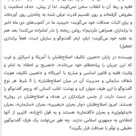
فقیه و ربط آن با انقلاب سخن نمی‌گویند. لذا از پیش، حذف اسلامیت را
مفروض گرفته‌اند و روی تقسیم قدرت عرفی شده به چانه‌زنی روی آورده‌اند
و برای اثبات صداقت خود می‌گویند؛ «ببینید ما در آشوب‌های دی ماه اخیر
با براندازان همراهی نکردیم!» روغن ریخته را نذر امامزاده می‌کنند! بعد هم
به عقبه خود می‌گویند؛ ایام، ایام گفت‌وگو و سازش است، فعلاً براندازی
تعطیل!
نویسنده در پایان «تعیین تکلیف اصلاح‌طلبان با آمریکا و اسرائیل و غرب
که این جریان را پیاده‌نظام خود می‌داند»، «تصریح بر اعتقاد به امام و
ولایت فقیه و قانون اساسی و مبارزه با آمریکا» و «تعیین تکلیف هویت
شفاف سازمانی و مدیریت آن در میان اصلاح‌طلبان» را 3 شرط هر نوع
گفت‌وگو با این طیف عنوان کرد و نوشت: اغلب کسانی که پرچم گفت‌وگو را
در دست دارند، از جنس «براندازان در هدف و اصلاح‌طلبان در روش»
هستند. امروز اصلاح‌طلبان دچار بحران «رهبری»، بحران «سازمان»، بحران
«ایدئولوژی» و بحران «گفتمان» هستند و به قول تاج‌زاده، کثیری از آنها
اعتقادی به جمهوری اسلامی ندارند. چه طور می‌توانند یک طرف گفت‌وگوی
حقیقی و توأم با صداقت قرار بگیرند؟