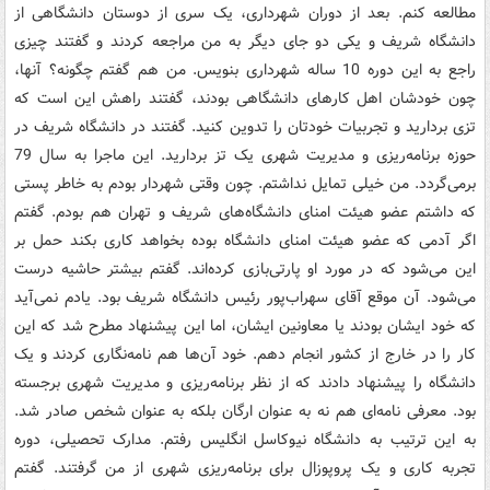
مطالعه کنم. بعد از دوران شهرداری، یک سری از دوستان دانشگاهی از
دانشگاه شریف و یکی دو جای دیگر به من مراجعه کردند و گفتند چیزی
راجع به این دوره 10 ساله شهرداری بنویس. من هم گفتم چگونه؟ آنها،
چون خودشان اهل کارهای دانشگاهی بودند، گفتند راهش این است که
تزی بردارید و تجربیات خودتان را تدوین کنید. گفتند در دانشگاه شریف در
حوزه برنامه‌ریزی و مدیریت شهری یک تز بردارید. این ماجرا به سال 79
برمی‌گردد. من خیلی تمایل نداشتم. چون وقتی شهردار بودم به خاطر پستی
که داشتم عضو هیئت امنای دانشگاه‌های شریف و تهران هم بودم. گفتم
اگر آدمی که عضو هیئت امنای دانشگاه بوده بخواهد کاری بکند حمل بر
این می‌شود که در مورد او پارتی‌بازی کرده‌اند. گفتم بیشتر حاشیه درست
می‌شود. آن موقع آقای سهراب‌پور رئیس دانشگاه شریف بود. یادم نمی‌آید
که خود ایشان بودند یا معاونین ایشان، اما این پیشنهاد مطرح شد که این
کار را در خارج از کشور انجام دهم. خود آن‌ها هم نامه‌نگاری کردند و یک
دانشگاه را پیشنهاد دادند که از نظر برنامه‌ریزی و مدیریت شهری برجسته
بود. معرفی نامه‌ای هم نه به عنوان ارگان بلکه به عنوان شخص صادر شد.
به این ترتیب به دانشگاه نیوکاسل انگلیس رفتم. مدارک تحصیلی، دوره
تجربه کاری و یک پروپوزال برای برنامه‌ریزی شهری از من گرفتند. گفتم