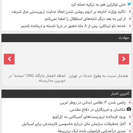
حتی اوکراین هم به ترکیه حمله کرد
تاکید وزارت خارجه بر لزوم روشن شدن ابعاد جنایت تروریستی مزار شریف
از این به بعد دیگر نامه‌های استقلال را امضا نمی‌کنم
خدمه ناو لینکلن: پس از ۸ ماه حضور در دریا خسته و درمانده‌ شدیم
حوادث
ای
هشدار نسبت به وفوع تندباد در تهران
لحظه انفجار جایگاه CNG "صحنه" در
دس
دوربین مداربسته
ات
آخرین اخبار
زخمی شدن ۳ نظامی لبنانی در زوطر غربی
عکاسان و خبرنگاران در دفاع مقدس
ورود فرمانده تروریست‌های آمریکایی به تل‌آویو
آغاز تحقیقات سازمان ملل درباره جاسوسی کارمندش برای اسرائیل
مسیر درآمدزایی فراموش شده لیگ برتری‌ها