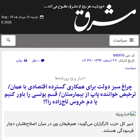
شنبه ۱۷ مرداد ۱۴۰۵ -
Aug
8 2026
سیاست
کد خبر
840976
تاریخ انتشار:
۲۸ اسفند ۱۳۹۶ - ۰۸:۳۸
۰ نظر
چاپ
سیاست
اخبار ویژه روزنامه‌ها
چراغ سبز دولت برای همکاری گسترده اقتصادی با عمان/
ترخیص خواننده پاپ از بیمارستان/ قسم یونسی را باور کنیم
یا دم خروس تاج‌زاده را؟!
دبیر کل حزب کارگزاران می‌گوید؛ هم‌طیفان وی در میان اصلاح‌طلبان دچار
فرسودگی هستند.