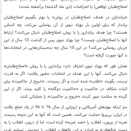
اصلاح‌طلبان (واقعی) با اعتراضات (دی ماه گذشته) برآشفته شدند!
«براندازان در هدف، اصلاح‌طلبان در روش» یا بهتر بگوییم اصلاح‌طلبان
برانداز که برای اولین بار بهزاد نبوی از آن رونمایی می‌کند، چه کسانی
هستند؟ چرا هدف براندازی را با روش اصلاح‌طلبان دنبال می‌کنند؟ ارتباط
آنها با اصلاح‌طلبان چیست؟ چرا بهزاد نبوی پس از گذشت 10 سال از این
جریان رونمایی می‌کند؟ در این 10 سال چه بده‌بستان‌هایی در انتخابات‌ها
با آنها صورت گرفته است؟
همان طور که بهزاد نبوی اعتراف دارد؛ براندازی را با روش «اصلاح‌طلبان»
دنبال می‌کنند. آنها با این هدف در انتخابات حضور یافتند؛ اگر به قدرت
نرسند، بگویند «تقلب» شده است و اگر رسیدند، «خروج از حاکمیت» برای
اثبات شکاف در حاکمیت و «حاکمیت دوگانه» را کلید بزنند. اگر از این
گردنه به سلامت عبور کردند «خروج بر حاکمیت» را عملیاتی کنند.
سرّ اینکه بوق‌های آمریکایی و اروپایی از سال 76 تا 96 از یک ضلع رقابت
در ایران، بی‌پروا حمایت می‌کنند، همین است که آنها به این نتیجه رسیدند
ضربه از بیرون، انقلاب را «ضد ضربه» کرده است، اما از درون، انقلاب را به
دست «نااهلان» می‌اندازد و این نااهلان، انقلاب را دودستی تسلیم غرب