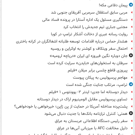
پیمان دفاعی مکه!
مربی سابق استقلال سرمربی آفریقای جنوبی شد
دستگیری مسئول یک اداره آستارا در پرونده فساد مالی
مجتبی جباری تیم جدیدش را انتخاب کرد
روایت رسانه عبری از دخالت آشکار ترامپ در کوبا
هشدار حماس درباره اقدامات توسعه طلبانه اشغالگران در کرانه باختری
احتمال سفر ویتکاف و کوشنر به اوکراین و روسیه
جان دوباره نگین فیروزه ای ایران «دریاچه ارومیه»
سرطان به استخوان‌های «بایدن» سرایت کرده است
پیروزی قاطع چلسی برابر میلان +فیلم
مهاجم پرسپولیس به پیکان پیوست
ترامپ، مرتکب جنایت جنگی شده است
دیدار دوستانه اما جدی؛ اینتر ۲- یوونتوس ۱ +فیلم
تساوی پرسپولیس مقابل الومینیوم اراک در دیدار دوستانه
پشت‌پرده مداخله آمریکا در حمایت از یِن ژاپن؛ خیرخواهی یا خودخواهی؟
همتی: کنترل ترازنامه بانک‌ها با جدیت دنبال می‌شود
سفر رئیس دستگاه اطلاعاتی عربستان به عراق
دلیل مخالفت AFC با میزبانی آبی‌ها در عراق