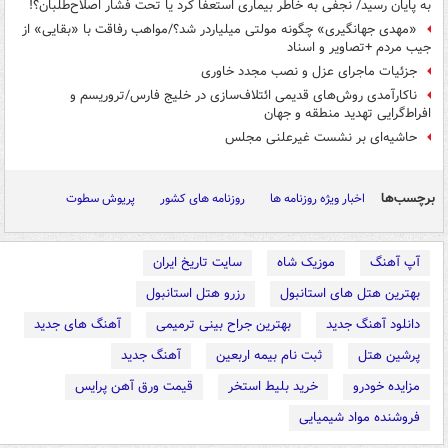
به پایان رسید/ نجفی به خاطر بیماری استعفا کرد یا تحت فشار اصلاح‌طلبان؟!
«مهدی جهانگیری» چگونه مولتی میلیاردر شد؟/مواهب رفاقت با «بقایی» از
جیب مردم +تصاویر و اسناد
جزئیات ماجرای عزل و نصب مجدد خاوری
ناکارآمدی روش‌های قدیمی ائتلاف‌سازی در خلیج فارس/تروریسم و
افراط‌گرایی تهدید منطقه و جهان
حاشیه‌ای بر نشست غیرعلنی مجلس
برچسب‌ها
اخبار ویژه روزنامه ها
روزنامه های کشور
پریوش سطوت
آپ آهنگ
موزیک شاه
سایت تاریخ ایران
بهترین هتل های استانبول
رزرو هتل استانبول
دانلود آهنگ جدید
بهترین جراح بینی ترمیمی
آهنگ های جدید
پرشین هتل
ثبت نام بیمه اربعین
آهنگ جدید
مزایده خودرو
خرید بلیط استخر
قیمت ورق آهن پرایس
فروشنده مواد شیمیایی