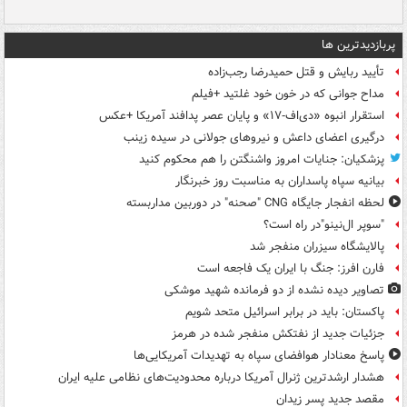
پربازدیدترین ها
تأیید ربایش و قتل حمیدرضا رجب‌زاده
مداح جوانی که در خون خود غلتید +فیلم
استقرار انبوه «دی‌اف‑۱۷» و پایان عصر پدافند آمریکا +عکس
درگیری اعضای داعش و نیروهای جولانی در سیده زینب
پزشکیان: جنایات امروز واشنگتن را هم محکوم کنید
بیانیه سپاه پاسداران به مناسبت روز خبرنگار
لحظه انفجار جایگاه CNG "صحنه" در دوربین مداربسته
"سوپر ال‌نینو"در راه است؟
پالایشگاه سیزران منفجر شد
فارن افرز: جنگ با ایران یک فاجعه است
تصاویر دیده‌ نشده از دو فرمانده شهید موشکی
پاکستان: باید در برابر اسرائیل متحد شویم
جزئیات جدید از نفتکش منفجر شده در هرمز
پاسخ معنادار هوافضای سپاه به تهدیدات آمریکایی‌ها
هشدار ارشدترین ژنرال آمریکا درباره محدودیت‌های نظامی علیه ایران
مقصد جدید پسر زیدان