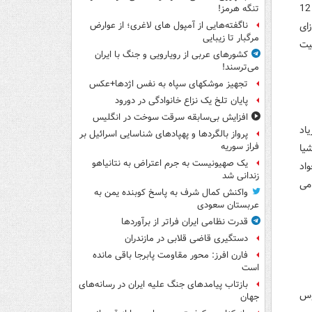
سرور جپاروف، علی قربانی، جابر انصاری و بهنام برزای(اگر به شرایط بازی برسد!) 12
تنگه هرمز!
ای
ناگفته‌هایی از آمپول های لاغری؛ از عوارض
مرگبار تا زیبایی
یت
کشورهای عربی از رویارویی و جنگ با ایران
می‌ترسند!
تجهیز موشکهای سپاه به نفس اژدها+عکس
پایان تلخ یک نزاع خانوادگی در دورود
افزایش بی‌سابقه سرقت سوخت در انگلیس
اد
پرواز بالگردها و پهپادهای شناسایی اسرائیل بر
فراز سوریه
یا
یک صهیونیست به جرم اعتراض به نتانیاهو
اد
زندانی شد
می
واکنش کمال شرف به پاسخ کوبنده یمن به
عربستان سعودی
قدرت نظامی ایران فراتر از برآوردها
دستگیری قاضی قلابی در مازندران
فارن افرز: محور مقاومت پابرجا باقی مانده
است
بازتاب پیامدهای جنگ علیه ایران در رسانه‌های
وس
جهان