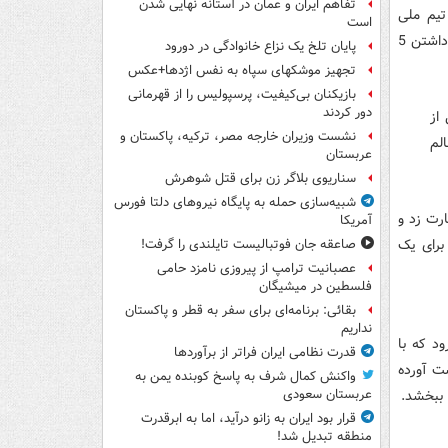
تفاهم ایران و عمان در آستانه نهایی شدن
تیم ملی
است
مخالف برگزاری مسابقه در روز 9 فروردین هستند. البته وضعیت شاگردان شفر به خاطر داشتن 5
پایان تلخ یک نزاع خانوادگی در دورود
تجهیز موشکهای سپاه به نفس اژدها+عکس
بازیکنان بی‌کیفیت، پرسپولیس را از قهرمانی
دور کردند
از
نشست وزیران خارجه مصر، ترکیه، پاکستان و
لم
عربستان
سناریوی بلاگر زن برای قتل شوهرش
شبیه‌سازی حمله به پایگاه نیروهای دلتا فورس
رت زد و
آمریکا
کن برای یک
صاعقه جان فوتبالیست تایلندی را گرفت!
عصبانیت ترامپ از پیروزی نامزد حامی
فلسطین در میشیگان
بقائی: برنامه‌ای برای سفر به قطر و پاکستان
نداریم
د که با
قدرت نظامی ایران فراتر از برآوردها
ت آورده
واکنش کمال شرف به پاسخ کوبنده یمن به
 ببخشد.
عربستان سعودی
قرار بود ایران به زانو درآید، اما به ابرقدرت
منطقه تبدیل شد!