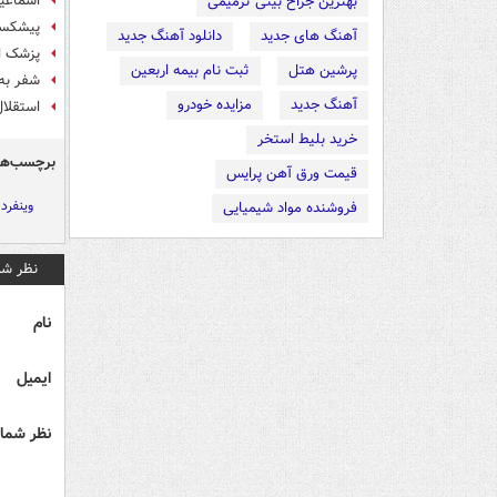
اسماعیلی: 96 سال
بهترین جراح بینی ترمیمی
پیشکسو
آهنگ های جدید
دانلود آهنگ جدید
پزشک او
پرشین هتل
ثبت نام بیمه اربعین
شفر به دن
آهنگ جدید
مزایده خودرو
استقلا
خرید بلیط استخر
برچسب‌ها
قیمت ورق آهن پرایس
وینفرد
فروشنده مواد شیمیایی
نظر شم
نام
ایمیل
نظر شما 