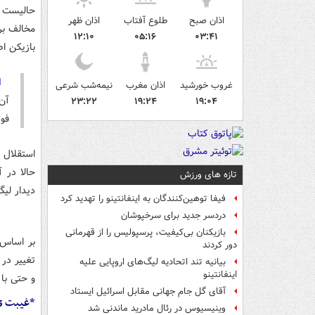
حالیست ک
اذان صبح
طلوع آفتاب
اذان ظهر
۱۲:۱۰
۰۵:۱۶
۰۳:۴۱
بازیکن ا
ا
غروب خورشید
اذان مغرب
نیمه‌شب شرعی
آن 
۲۳:۲۲
۱۹:۲۴
۱۹:۰۴
فو
استقلال 
تازه های ورزش
دیدار لی
فیفا توهین‌کنندگان به اینفانتینو را تهدید کرد
دردسر جدید برای سرخپوشان
بازیکنان بی‌کیفیت، پرسپولیس را از قهرمانی
بر اساس 
دور کردند
تغییر در
بیانیه تند اتحادیه لیگ‌های اروپایی علیه
اینفانتینو
و حتی با
آقای گل جام جهانی مقابل اسرائیل ایستاد
*غیبت 5 ملی پوش!
وینیسیوس در رئال مادرید ماندنی شد