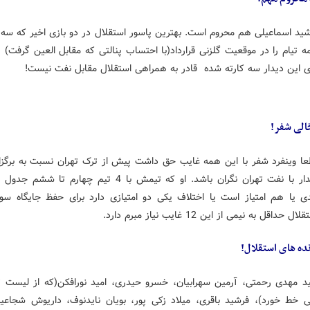
ید اسماعیلی هم محروم است. بهترین پاسور استقلال در دو بازی اخیر که سه ب
ه تیام را در موقعیت گلزنی قرارداد(با احتساب پنالتی که مقابل العین گرفت) 
ی این دیدار سه کارته شده قادر به همراهی استقلال مقابل نفت نیست!
لی شفر!
عا وینفرد شفر با این همه غایب حق داشت پیش از ترک تهران نسبت به برگزا
دیدار با نفت تهران نگران باشد. او که تیمش با 4 تیم چهارم تا ششم ج
دی یا هم امتیاز است یا اختلاف یکی دو امتیازی دارد برای حفظ جایگاه سو
لال حداقل به نیمی از این 12 غایب نیاز مبرم دارد.
نده های استقلال!
د مهدی رحمتی، آرمین سهرابیان، خسرو حیدری، امید نورافکن(که از لیست ت
ی خط خورد)، فرشید باقری، میلاد زکی پور، بویان نایدنوف، داریوش شجاعیا