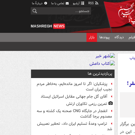
RSS
آرشیو
تماس با ما
دربارهٔ ما
MASHREGH
NEWS
یلم
دیدگاه
پیوندها
بازار
اپ
پربازدیدترین ها
پزشکیان: اگر تا امروز مانده‌ایم، به‌خاطر مردم
نجیب ایران است
آقای گل جام جهانی مقابل اسرائیل ایستاد
تمرین رزمی تکاوران ارتش
انفجار در جایگاه CNG صحنه یک کشته و سه
مصدوم برجا گذاشت
 روزهای 9 و 10 و 11 فروردین برگزار
ترامپ وعدۀ تسلیم ایران داد، تحقیر نصیبش
شد
 این در