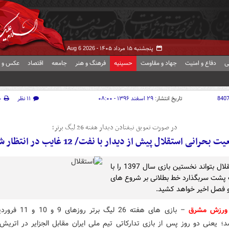
پنجشنبه ۱۵ مرداد ۱۴۰۵ -
Aug 6 2026
ی
دفاع و امنیت
جهاد و مقاومت
حسینیه
فرهنگ و هنر
جامعه
اقتصاد
عکس و ف
840
تاریخ انتشار:
۲۹ اسفند ۱۳۹۶ - ۰۸:۰۰
۱۱ نظر
چ
در صورت تعویق نیفتادن دیدار هفته 26 لیگ برتر؛
بحرانی استقلال پیش از دیدار با نفت/ 12 غایب در انتظار شفر!
اگر استقلال بتواند نخستین بازی سال 1397 را با
پشت سربگذارد خط بطلانی بر شروع های
و فصل اخیر خواهد کشید.
ورزش مشرق
– بازی های هفته 26 لیگ برتر
؛ یعنی دو روز پس از بازی تدارکاتی تیم ملی ایران مقابل الجزایر در اتریش.