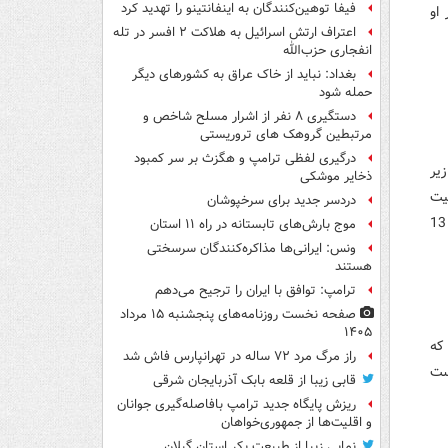
فیفا توهین‌کنندگان به اینفانتینو را تهدید کرد
او
اعتراف ارتش اسرائیل به هلاکت ۲ افسر در تله
انفجاری حزب‌الله
بغداد: نباید از خاک عراق به کشورهای دیگر
حمله شود
دستگیری ۸ نفر از اشرار مسلح شاخص و
مرتبطین گروهک های تروریستی
درگیری لفظی ترامپ و هگزث بر سر کمبود
یر
ذخایر موشکی
یت
دردسر جدید برای سرخپوشان
همسترینگش است می خواهد هرطور شده به بازی برگشت با الریان در روز 13
موج بارش‌های تابستانه در راه ۱۱ استان
ونس: ایرانی‌ها مذاکره‌کنندگان سرسختی
هستند
ترامپ: توافق با ایران را ترجیح می‌دهم
صفحه نخست روزنامه‌های پنجشنبه ۱۵ مرداد
۱۴۰۵
ستند که
راز مرگ مرد ۷۲ ساله در تهرانپارس فاش شد
ست
قابی زیبا از قلعه بابک آذربایجان شرقی
ریزش پایگاه جدید ترامپ بافاصله‌گیری جوانان
و اقلیت‌ها از جمهوری‌خواهان
نمایی زیبا از طبیعت بکر استان گیلان