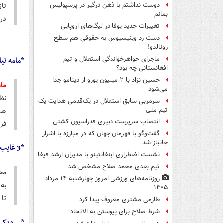
تا
دوست نداشتم با ذهن درگیر در پرسپولیس
بمانم
در 
تغییرات جدید یوفا در لیگ‌های اروپایی
دست رد وینیسیوس به حقوقی هم سطح
رونالدو!
*مامه تیا
ماجرای خواهرخواندگی استقلال و تیم
افغانستانی چه بود؟
حسین نژاد با ۲ میلیون یورو از دینامو جدا
مام
می‌شود
نظ
سرمربی سابق استقلال در یک‌قدمی هدایت یک
تیم ملی
انتصاب سرپرست دبیری فدراسیون کشتی
فرو
گفت‌وگو با قهرمان جهان که در مبارزه با اشرار
جانباز شد
*3 غایب مصدوم!
نشست اضطراری اینفانتینو با مدیران ارشد فیفا
تیم بعدی محمد صلاح مشخص شد
روزنامه‌های ورزشی امروز چهارشنبه ۱۴ مرداد
به
۱۴۰۵
تا 
طارمی مشتری معروف پیدا کرد
شرط صلاح برای پیوستن به الاتحاد
*...و یک