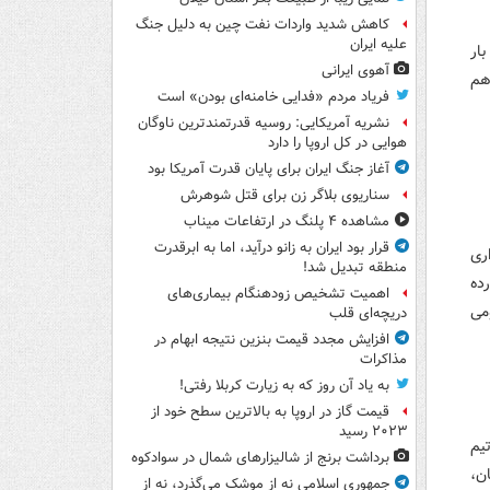
کاهش شدید واردات نفت چین به دلیل جنگ
علیه ایران
ار
آهوی ایرانی
هم
فریاد مردم «فدایی خامنه‌ای بودن» است
نشریه آمریکایی: روسیه قدرتمندترین ناوگان
هوایی در کل اروپا را دارد
آغاز جنگ ایران برای پایان قدرت آمریکا بود
سناریوی بلاگر زن برای قتل شوهرش
مشاهده ۴ پلنگ در ارتفاعات میناب
قرار بود ایران به زانو درآید، اما به ابرقدرت
ری
منطقه تبدیل شد!
دول رده
اهمیت تشخیص زودهنگام بیماری‌های
می
دریچه‌ای قلب
افزایش مجدد قیمت بنزین نتیجه ابهام در
مذاکرات
به یاد آن روز که به زیارت کربلا رفتی!
قیمت گاز در اروپا به بالاترین سطح خود از
۲۰۲۳ رسید
یم
برداشت برنج از شالیزارهای شمال در سوادکوه
ن،
جمهوری اسلامی نه از موشک می‌گذرد، نه از