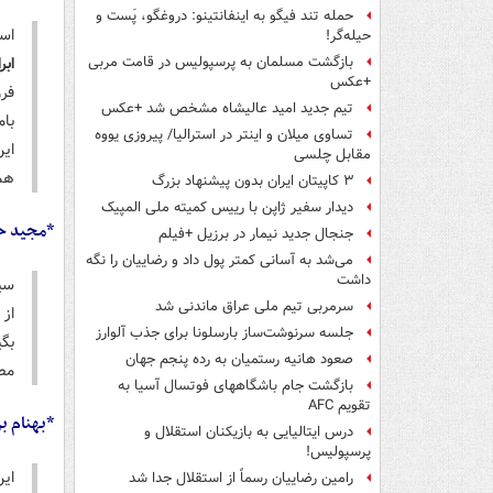
حمله تند فیگو به اینفانتینو: دروغگو، پَست‌ و
اس
حیله‌گر!
ابر
بازگشت مسلمان به پرسپولیس در قامت مربی
+عکس
فر
تیم جدید امید عالیشاه مشخص شد +عکس
بام
تساوی میلان و اینتر در استرالیا/ پیروزی یووه
ای
مقابل چلسی
هم
۳ کاپیتان ایران بدون پیشنهاد بزرگ
دیدار سفیر ژاپن با رییس کمیته ملی المپیک
*مجید ح
جنجال جدید نیمار در برزیل +فیلم
می‌شد به آسانی کمتر پول داد و رضاییان را نگه
داشت
سید
سرمربی تیم ملی عراق ماندنی شد
از
جلسه سرنوشت‌ساز بارسلونا برای جذب آلوارز
بگ
صعود هانیه رستمیان به رده پنجم جهان
مص
بازگشت جام باشگاههای فوتسال آسیا به
تقویم AFC
*بهنام بر
درس ایتالیایی‌ به بازیکنان استقلال و
پرسپولیس!
ای
رامین رضاییان رسماً از استقلال جدا شد