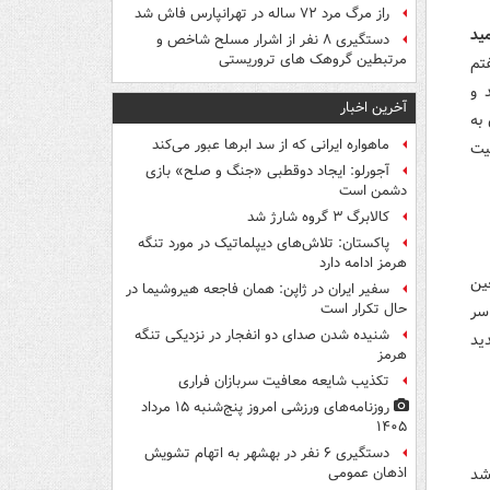
راز مرگ مرد ۷۲ ساله در تهرانپارس فاش شد
ید
دستگیری ۸ نفر از اشرار مسلح شاخص و
مرتبطین گروهک های تروریستی
(هفتم
 و
آخرین اخبار
به
ماهواره ایرانی که از سد ابرها عبور می‌کند
یت
آجورلو: ایجاد دوقطبی «جنگ و صلح‌» بازی
دشمن است
کالابرگ ۳ گروه شارژ شد
پاکستان: تلاش‌های دیپلماتیک در مورد تنگه
هرمز ادامه دارد
ین
سفیر ایران در ژاپن: همان فاجعه هیروشیما در
حال تکرار است
سر
شنیده شدن صدای دو انفجار در نزدیکی تنگه
ید
هرمز
تکذیب شایعه معافیت سربازان فراری
روزنامه‌های ورزشی امروز پنج‌شنبه ۱۵ مرداد
۱۴۰۵
دستگیری ۶ نفر در بهشهر به اتهام تشویش
شد
اذهان عمومی