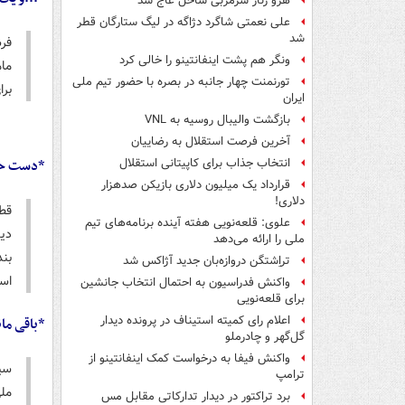
هرو رنار سرمربی ساحل عاج شد
علی نعمتی شاگرد دژاگه در لیگ ستارگان قطر
شد
فرش
ونگر هم پشت اینفانتینو را خالی کرد
مام
تورنمنت چهار جانبه در بصره با حضور تیم ملی
برا
ایران
بازگشت والیبال روسیه به VNL
آخرین فرصت استقلال به رضاییان
*دست خا
انتخاب جذاب برای کاپیتانی استقلال
قرارداد یک میلیون دلاری بازیکن صدهزار
دلاری!
قط
علوی: قلعه‌نویی هفته آینده برنامه‌های تیم
ملی را ارائه می‌دهد
بن
تراِشتگن دروازه‌بان جدید آژاکس شد
استق
واکنش فدراسیون به احتمال انتخاب جانشین
برای قلعه‌نویی
اعلام رای کمیته استیناف در پرونده دیدار
*باقی ما
گل‌گهر و چادرملو
واکنش فیفا به درخواست کمک اینفانتینو از
سی
ترامپ
مل
برد تراکتور در دیدار تدارکاتی مقابل مس