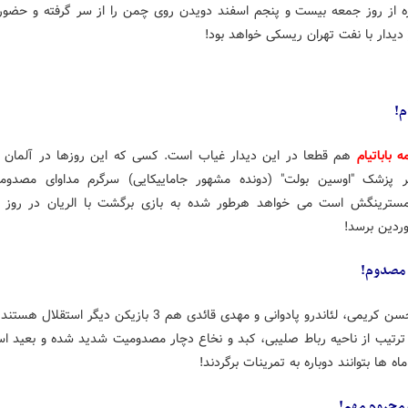
زه از روز جمعه بیست و پنجم اسفند دویدن روی چمن را از سر گرفته و حضور 
دیدار با نفت تهران ریسکی خواهد بود!
م!
ه باباتیام
هم قطعا در این دیدار غیاب است. کسی که این روزها در آلمان ز
ر پزشک "اوسین بولت" (دونده مشهور جاماییکایی) سرگرم مداوای مصدوم
ردین برسد!
محسن کریمی، لئاندرو پادوانی و مهدی قائدی هم 3 بازیکن دیگر استقلال ه
 ترتیب از ناحیه رباط صلیبی، کبد و نخاع دچار مصدومیت شدید شده و بعید ا
ماه ها بتوانند دوباره به تمرینات برگردند!
 محروم مهم!