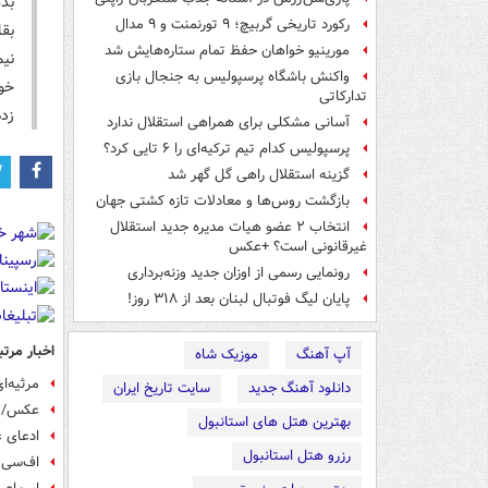
بد
رکورد تاریخی گربیچ؛ ۹ تورنمنت و ۹ مدال
بقا
مورینیو خواهان حفظ تمام ستاره‌هایش شد
نی
واکنش باشگاه پرسپولیس به جنجال بازی
خو
تدارکاتی
زده
آسانی مشکلی برای همراهی استقلال ندارد
پرسپولیس کدام تیم ترکیه‌ای را ۶ تایی کرد؟
گزینه استقلال راهی گل گهر شد
بازگشت روس‌ها و معادلات تازه کشتی جهان
انتخاب ۲ عضو هیات مدیره جدید استقلال
غیرقانونی است؟ +عکس
رونمایی رسمی از اوزان جدید وزنه‌برداری
پایان لیگ فوتبال لبنان بعد از ۳۱۸ روز!
اخبار مرتب
آپ آهنگ
موزیک شاه
مرثیه‌ا
دانلود آهنگ جدید
سایت تاریخ ایران
عکس/ پ
بهترین هتل های استانبول
ادعای ع
رزرو هتل استانبول
اف‌سی ه