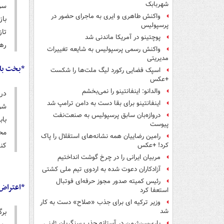
شهربابک
واکنش طاهری و ایری به ماجرای حضور در
باز
پرسپولیس
تاز
پوچتینو در آمریکا ماندنی شد
رها
واکنش رسمی پرسپولیس به شایعه تغییرات
مدیریتی
*بخت بال
اسپک فضایی رکورد لیگ ملت‌ها را شکست
+عکس
والدانو: اینفانتینو را نمی‌بخشم
در
اینفانتینو برای بقا دست به دامن ترامپ شد
شر
دروازه‌بان سابق پرسپولیس به صنعت‌نفت
با
پیوست
محم
رامین رضاییان همه نشانه‌های استقلال را پاک
کند
کرد! +عکس
مربیان ایرانی را در چرخ گوشت انداختیم
آزادکاران دعوت شده به اردوی تیم ملی کشتی
رئیس کمیته صدور مجوز حرفه‌ای فوتبال
*اعتراض 
استعفا کرد
وزیر ترکیه ای برای جذب «صلاح» دست به کار
بر
شد
پاری‌سن‌ژرمن در آستانه جذب سنگربان ژاپنی