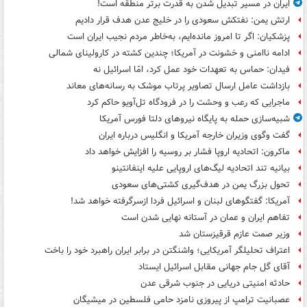
ایران در مسیر تبدیل شدن به قدرت برتر منطقه است!
ارتش یمن: نفتکش سعودی را در خلیج عدن هدف قرار دادیم
پزشکیان: اگر تا امروز مانده‌ایم، به‌خاطر مردم نجیب ایران است
ادامه ناامنی و خشونت در آمریکا؛ چندین کشته در کارولینای شمالی
فیدان: حماس به تعهدات خود عمل کرد، امّا اسرائیل نه
بازداشت عامل ارسال تصاویر پرتاب موشک به رسانه‌های معاند
ماجرایی که رعب و وحشت را در فرودگاه تل‌آویو حاکم کرد
شبیه‌سازی حمله به پایگاه نیروهای دلتا فورس آمریکا
گفت وگوی وزیران خارجه آمریکا و انگلیس درباره ایران
ماکرون: اتحادیه اروپا فشار بر روسیه را افزایش خواهد داد
بیانیه تند اتحادیه لیگ‌های اروپایی علیه اینفانتینو
تحول بزرگ یمن در هدف‌گیری کشتی‌های سعودی
آمریکا: گفتگوهای لبنان و اسرائیل فردا ازسرگرفته خواهد شد!
تفاهم ایران و عمان در آستانه نهایی شدن است
وزیر صمت عازم قرقیزستان شد
اعتراف تحلیلگر آمریکایی؛ واشنگتن در برابر ایران راهبرد خود را باخت
آقای گل جام جهانی مقابل اسرائیل ایستاد
حادثه امنیتی دریایی در جنوب شرقی عدن
عصبانیت ترامپ از پیروزی نامزد حامی فلسطین در میشیگان