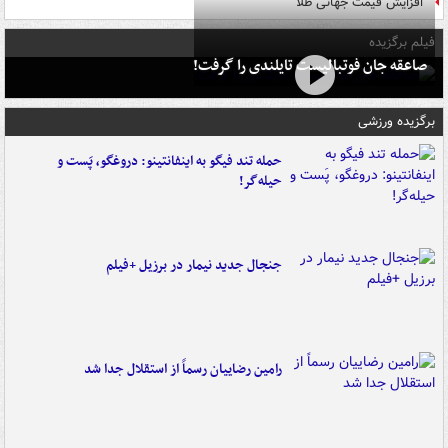
افزایش قیمت جهانی طلا
فیلم برگزیده
صاعقه جان فوتبالیست تایلندی را گرفت!
برگزیده ورزشی
حمله تند فیگو به اینفانتینو: دروغگو، پَست‌ و
حیله‌گر!
جنجال جدید نیمار در برزیل +فیلم
رامین رضاییان رسماً از استقلال جدا شد