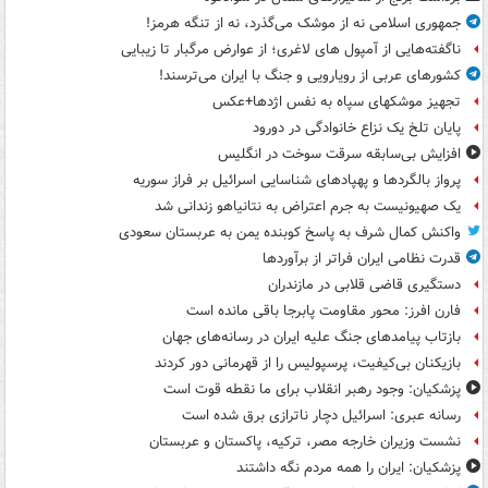
جمهوری اسلامی نه از موشک می‌گذرد، نه از تنگه هرمز!
ناگفته‌هایی از آمپول های لاغری؛ از عوارض مرگبار تا زیبایی
کشورهای عربی از رویارویی و جنگ با ایران می‌ترسند!
تجهیز موشکهای سپاه به نفس اژدها+عکس
پایان تلخ یک نزاع خانوادگی در دورود
افزایش بی‌سابقه سرقت سوخت در انگلیس
پرواز بالگردها و پهپادهای شناسایی اسرائیل بر فراز سوریه
یک صهیونیست به جرم اعتراض به نتانیاهو زندانی شد
واکنش کمال شرف به پاسخ کوبنده یمن به عربستان سعودی
قدرت نظامی ایران فراتر از برآوردها
دستگیری قاضی قلابی در مازندران
فارن افرز: محور مقاومت پابرجا باقی مانده است
بازتاب پیامدهای جنگ علیه ایران در رسانه‌های جهان
بازیکنان بی‌کیفیت، پرسپولیس را از قهرمانی دور کردند
پزشکیان: وجود رهبر انقلاب برای ما نقطه قوت است
رسانه عبری: اسرائیل دچار ناترازی برق شده است
نشست وزیران خارجه مصر، ترکیه، پاکستان و عربستان
پزشکیان: ایران را همه مردم نگه داشتند