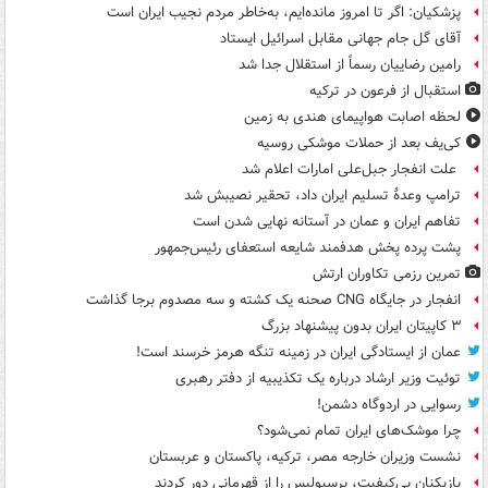
پزشکیان: اگر تا امروز مانده‌ایم، به‌خاطر مردم نجیب ایران است
آقای گل جام جهانی مقابل اسرائیل ایستاد
رامین رضاییان رسماً از استقلال جدا شد
استقبال از فرعون در ترکیه
لحظه اصابت هواپیمای هندی به زمین
کی‌یف بعد از حملات موشکی روسیه
علت انفجار جبل‌علی امارات اعلام شد
ترامپ وعدۀ تسلیم ایران داد، تحقیر نصیبش شد
تفاهم ایران و عمان در آستانه نهایی شدن است
پشت پرده پخش هدفمند شایعه استعفای رئیس‌جمهور
تمرین رزمی تکاوران ارتش
انفجار در جایگاه CNG صحنه یک کشته و سه مصدوم برجا گذاشت
۳ کاپیتان ایران بدون پیشنهاد بزرگ
عمان از ایستادگی ایران در زمینه تنگه هرمز خرسند است!
توئیت وزیر ارشاد درباره یک تکذیبیه از دفتر رهبری
رسوایی در اردوگاه دشمن!
چرا موشک‌های ایران تمام نمی‌شود؟
نشست وزیران خارجه مصر، ترکیه، پاکستان و عربستان
بازیکنان بی‌کیفیت، پرسپولیس را از قهرمانی دور کردند