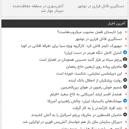
دستگیری قاتل فراری در نوشهر
آتش‌سوزی در منطقه حفاظت‌شده
دیزمار مهار شد
مص
آخرین اخبار
چرا تابستان فصل محبوب میکروب‌هاست؟
دستگیری قاتل فراری در نوشهر
نیویورک تایمز فاش کرد: کارگروه ویژه سیا برای تفرقه افکنی در کوبا
کنترل کامل تنگه هرمز در دست ایران!
پرچم سیاه بر فراز گنبد حسینی همچنان در اهتزاز است
ماجرای پیاده روی اربعین حاج رمضان
این دیپلماسی نمایشی، شکست خورده است
روایت پزشکیان از انحلال بانک آینده
شمیم خوش رضوی در هوای بین‌الحرمین
هشدار افسر ارشد آمریکایی به کاخ سفید +فیلم
موشک‌های بالستیک ایران؛ چالش راهبردی آمریکا
باید افراد کارآمدتر را به کار گرفت
حامیان فلسطین در مکزیک پرچم اسرائیل را به آتش کشیدند
دبیرکل سازمان ملل باز هم خواستار آتش‌بس فوری در اوکراین شد
آنچه رهبر شهید سال‌ها پیش دیده بودند