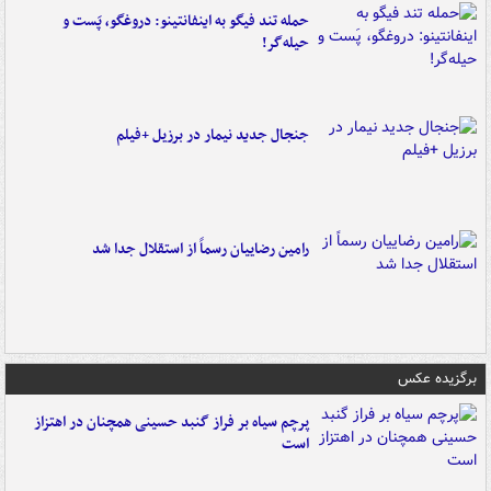
حمله تند فیگو به اینفانتینو: دروغگو، پَست‌ و
حیله‌گر!
جنجال جدید نیمار در برزیل +فیلم
رامین رضاییان رسماً از استقلال جدا شد
برگزیده عکس
پرچم سیاه بر فراز گنبد حسینی همچنان در اهتزاز
است