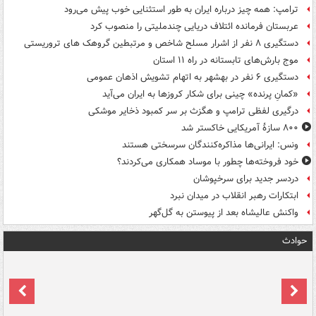
ترامپ: همه چیز درباره ایران به طور استثنایی خوب پیش می‌رود
عربستان فرمانده ائتلاف دریایی چندملیتی را منصوب کرد
دستگیری ۸ نفر از اشرار مسلح شاخص و مرتبطین گروهک های تروریستی
موج بارش‌های تابستانه در راه ۱۱ استان
دستگیری ۶ نفر در بهشهر به اتهام تشویش اذهان عمومی
«کمانِ پرنده» چینی برای شکار کروزها به ایران می‌آید
درگیری لفظی ترامپ و هگزث بر سر کمبود ذخایر موشکی
۸۰۰ سازۀ آمریکایی خاکستر شد
ونس: ایرانی‌ها مذاکره‌کنندگان سرسختی هستند
خود فروخته‌ها چطور با موساد همکاری می‌کردند؟
دردسر جدید برای سرخپوشان
ابتکارات رهبر انقلاب در میدان نبرد
واکنش عالیشاه بعد از پیوستن به گل‌گهر
حوادث