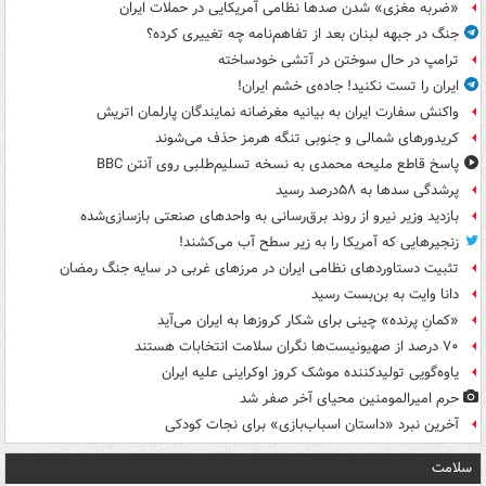
«ضربه مغزی» شدن صدها نظامی آمریکایی در حملات ایران
جنگ در جبهه لبنان بعد از تفاهم‌نامه چه تغییری کرده؟
ترامپ در حال سوختن در آتشی خودساخته
ایران را تست نکنید! جاده‌ی خشم ایران!
واکنش سفارت ایران به بیانیه مغرضانه نمایندگان پارلمان اتریش
کریدورهای شمالی و جنوبی تنگه هرمز حذف می‌شوند
پاسخ قاطع ملیحه محمدی به نسخه تسلیم‌طلبی روی آنتن BBC
پرشدگی سدها به ۵۸درصد رسید
بازدید وزیر نیرو از روند برق‌رسانی به واحدهای صنعتی بازسازی‌شده
زنجیرهایی که آمریکا را به زیر سطح آب می‌کشند!
تثبیت دستاوردهای نظامی ایران در مرزهای غربی در سایه جنگ رمضان
دانا وایت به بن‌بست رسید
«کمانِ پرنده» چینی برای شکار کروزها به ایران می‌آید
۷۰ درصد از صهیونیست‌ها نگران سلامت انتخابات هستند
یاوه‌گویی تولیدکننده موشک کروز اوکراینی علیه ایران
حرم امیرالمومنین محیای آخر صفر شد
آخرین نبرد «داستان اسباب‌بازی» برای نجات کودکی
سلامت