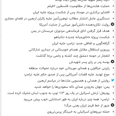
حمایت هلندی‌ها از مظلومیت فلسطین +فیلم
افشای برکناری در موساد پس از شکست پروژه علیه ایران
دستگیری عامل انتشار مطالب توهین‌آمیز علیه زائران اربعین در فضای مجازی
روایت تکان‌دهنده دانش‌آموز مینابی از جنایت آمریکا
هدف قرار گرفتن اتاق‌ فرماندهی مزدوران عربستان در یمن
شکست پروژه «خاورمیانه جدید» نتانیاهو
گزافه‌گویی و لفاظی جدید ترامپ علیه ایران
پیروزی استقلال مقابل همنام خوزستانی در دیداری تدارکاتی
انفجار در حومه دمشق چند کشته و زخمی برجا گذاشت
بوسه‌ پدر بر پای پسر شهیدش
رایزنی عراقچی و همتای موریتانی خود درباره تحولات منطقه
موج تهدید علیه قضات آمریکایی پس از صدور حکم علیه ترامپ
روایتی از همدلی و همسویی ملت‌ها در مراسم اربعین
یمن: جهان به‌زودی صدای ناله سعودی‌ها را خواهد شنید
یونیفل: ارتش اسرائیل در یک روز ۱۱۳ توپ به جنوب لبنان شلیک کرده است
ترامپ: همه چیز درباره ایران به طور استثنایی خوب پیش می‌رود
عبور از خط قرمز ایران یعنی مرگ!
حمله نیروهای اسرائیلی به خبرنگار پرس‌تی‌وی